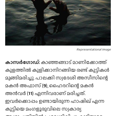
Representational Image
കാസർഗോഡ്:
കാഞ്ഞങ്ങാട് മാണിക്കോത്ത്
കുളത്തിൽ കുളിക്കാനിറങ്ങിയ രണ്ട് കുട്ടികൾ
മുങ്ങിമരിച്ചു. പാലക്കി സ്വദേശി അസീസിന്റെ
മകൻ അഫാസ് (
9
), ഹൈദറിന്റെ മകൻ
അൻവർ (
11
) എന്നിവരാണ് മരിച്ചത്.
ഇവർക്കൊപ്പം ഉണ്ടായിരുന്ന ഹാഷിഖ് എന്ന
കുട്ടിയെ മംഗളൂരുവിലെ സ്വകാര്യ