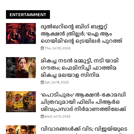
ENTERTAINMENT
ദുൽഖറിന്റെ ബിഗ് ബജറ്റ്
ആക്ഷൻ ത്രില്ലർ; ‘ഐ ആം
ഗെയിമി’ന്റെ ട്രെയിലർ പുറത്ത്
Thu, Jul 30, 2026
മികച്ച നടൻ മമ്മൂട്ടി, നടി യാമി
ഗൗതം; ഫെമിനിച്ചി ഫാത്തിമ
മികച്ച മലയാള സിനിമ
Sat, Jul 18, 2026
‘പൊടിപൂരം’ ആക്ഷൻ-കോമഡി
ചിത്രവുമായി ഫിലിം പിആർഒ
ശിവപ്രസാദ് നിർമാണത്തിലേക്ക്
Wed, Jul 15, 2026
വിവാദങ്ങൾക്ക് വിട; വിജയ്‌യുടെ