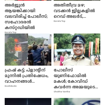
അർജുൻ
അതിതീവ്ര മഴ;
ആയങ്കിക്കായി
വടക്കൻ ജില്ലകളിൽ
വലവിരിച്ച് പോലീസ്;
റെഡ് അലർട്,...
സഹോദരൻ
Kerala Top
കസ്‌റ്റഡിയിൽ
Kerala Top
ഫ്രഷ് കട്ട്; പ്ളാന്റിന്
പോലീസ്
മുന്നിൽ പ്രതിഷേധം,
യൂണിഫോമിൽ
വാഹനങ്ങൾ...
മകൾ; കോവിഡ്
കവർന്ന അമ്മയുടെ...
Kozhikode
Shubha Vartha