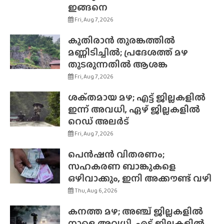
ഇങ്ങനെ
Fri, Aug 7, 2026
കുതിരാൻ തുരങ്കത്തിൽ
മണ്ണിടിച്ചിൽ; പ്രദേശത്ത് മഴ
തുടരുന്നതിൽ ആശങ്ക
Fri, Aug 7, 2026
ശക്‌തമായ മഴ; എട്ട് ജില്ലകളിൽ
ഇന്ന് അവധി, ഏഴ് ജില്ലകളിൽ
റെഡ് അലർട്
Fri, Aug 7, 2026
പെൻഷൻ വിതരണം;
സഹകരണ ബാങ്കുകളെ
ഒഴിവാക്കും, ഇനി അക്കൗണ്ട് വഴി
Thu, Aug 6, 2026
കനത്ത മഴ; അഞ്ച് ജില്ലകളിൽ
നാളെ അവധി, എട്ട് ജില്ലകളിൽ