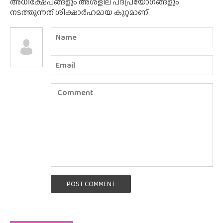
അധിക്ഷേപങ്ങളും അശ്‌ളീല പദപ്രയോഗങ്ങളും
നടത്തുന്നത് ശിക്ഷാർഹമായ കുറ്റമാണ്.
POST COMMENT