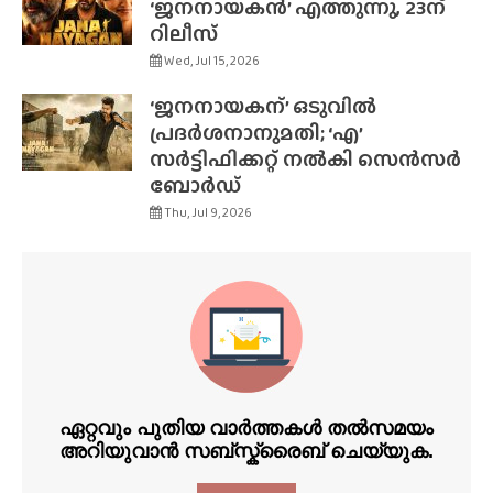
‘ജനനായകൻ’ എത്തുന്നു, 23ന്
റിലീസ്
Wed, Jul 15, 2026
‘ജനനായകന്’ ഒടുവിൽ
പ്രദർശനാനുമതി; ‘എ’
സർട്ടിഫിക്കറ്റ് നൽകി സെൻസർ
ബോർഡ്
Thu, Jul 9, 2026
ഏറ്റവും പുതിയ വാർത്തകൾ തൽസമയം
അറിയുവാൻ സബ്സ്ക്രൈബ് ചെയ്യുക.