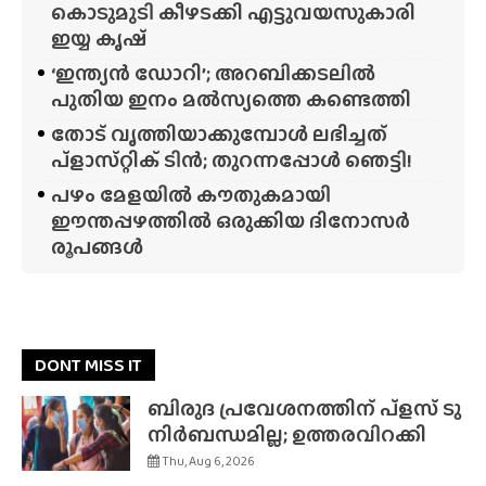
കൊടുമുടി കീഴടക്കി എട്ടുവയസുകാരി
ഇയ്യ കൃഷ്
‘ഇന്ത്യൻ ഡോറി’; അറബിക്കടലിൽ
പുതിയ ഇനം മൽസ്യത്തെ കണ്ടെത്തി
തോട് വൃത്തിയാക്കുമ്പോൾ ലഭിച്ചത്
പ്‌ളാസ്‌റ്റിക് ടിൻ; തുറന്നപ്പോൾ ഞെട്ടി!
പഴം മേളയിൽ കൗതുകമായി
ഈന്തപ്പഴത്തിൽ ഒരുക്കിയ ദിനോസർ
രൂപങ്ങൾ
DONT MISS IT
ബിരുദ പ്രവേശനത്തിന് പ്ളസ് ടു
നിർബന്ധമില്ല; ഉത്തരവിറക്കി
Thu, Aug 6, 2026