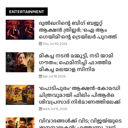
ENTERTAINMENT
ദുൽഖറിന്റെ ബിഗ് ബജറ്റ്
ആക്ഷൻ ത്രില്ലർ; ‘ഐ ആം
ഗെയിമി’ന്റെ ട്രെയിലർ പുറത്ത്
Thu, Jul 30, 2026
മികച്ച നടൻ മമ്മൂട്ടി, നടി യാമി
ഗൗതം; ഫെമിനിച്ചി ഫാത്തിമ
മികച്ച മലയാള സിനിമ
Sat, Jul 18, 2026
‘പൊടിപൂരം’ ആക്ഷൻ-കോമഡി
ചിത്രവുമായി ഫിലിം പിആർഒ
ശിവപ്രസാദ് നിർമാണത്തിലേക്ക്
Wed, Jul 15, 2026
വിവാദങ്ങൾക്ക് വിട; വിജയ്‌യുടെ
‘ജനനായകൻ’ എത്തുന്നു, 23ന്