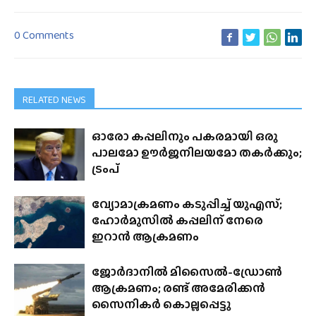
0 Comments
RELATED NEWS
ഓരോ കപ്പലിനും പകരമായി ഒരു
പാലമോ ഊർജനിലയമോ തകർക്കും;
ട്രംപ്
വ്യോമാക്രമണം കടുപ്പിച്ച് യുഎസ്;
ഹോർമുസിൽ കപ്പലിന് നേരെ
ഇറാൻ ആക്രമണം
ജോർദാനിൽ മിസൈൽ-ഡ്രോൺ
ആക്രമണം; രണ്ട് അമേരിക്കൻ
സൈനികർ കൊല്ലപ്പെട്ടു