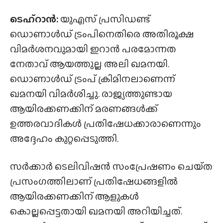
ടെഹ്‌റാൻ:
യുഎസ് പ്രസിഡണ്ട്
ഡൊണാൾഡ് ട്രംപിനെതിരെ അതിരൂക്ഷ
വിമർശനവുമായി ഇറാൻ പരമോന്നത
നേതാവ് ആയത്തുല്ല അലി ഖമനയി.
ഡൊണാൾഡ് ട്രംപ് ക്രിമിനലാണെന്ന്
ഖമനയി വിമർശിച്ചു. രാജ്യത്തുണ്ടായ
ആയിരക്കണക്കിന് മരണങ്ങൾക്ക്
ഉത്തരവാദികൾ പ്രതിഷേധക്കാരാണെന്നും
അദ്ദേഹം കുറ്റപ്പെടുത്തി.
സർക്കാർ ടെലിവിഷൻ സംപ്രേഷണം ചെയ്‌ത
പ്രസംഗത്തിലാണ് പ്രതിഷേധങ്ങളിൽ
ആയിരക്കണക്കിന് ആളുകൾ
കൊല്ലപ്പെട്ടതായി ഖമനയി അറിയിച്ചത്.