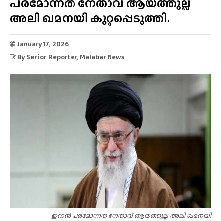
പരമോന്നത നേതാവ് ആയത്തുല്ല
അലി ഖമനയി കുറ്റപ്പെടുത്തി.
January 17, 2026
By
Senior Reporter
, Malabar News
ഇറാൻ പരമോന്നത നേതാവ് ആയത്തുല്ല അലി ഖമനയി