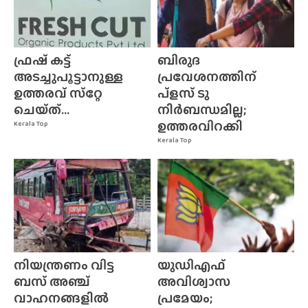
ഫ്രഷ് കട്ട്
ബിരുദ
അടച്ചുപൂട്ടാനുള്ള
പ്രവേശനത്തിന്
ഉത്തരവ് സ്‌റ്റേ
പ്ളസ് ടു
ചെയ്‌ത്‌...
നിർബന്ധമില്ല;
ഉത്തരവിറക്കി
Kerala Top
Kerala Top
നിയന്ത്രണം വിട്ട
യുഡിഎഫ്
ബസ് അഞ്ച്
അവിശ്വാസ
വാഹനങ്ങളിൽ
പ്രമേയം;