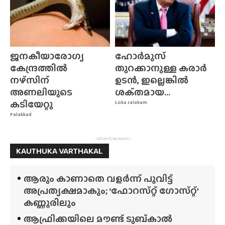
ജനകീയാരോഗ്യ
ഹോർമുസ്
കേന്ദ്രത്തിൽ
തുറക്കാനുള്ള കരാർ
നഴ്‌സിന്‌
ഉടൻ, ഇല്ലെങ്കിൽ
അണലിയുടെ
ശക്‌തമായ...
കടിയേറ്റു
Loka Jalakam
Palakkad
- Advertisement -
KAUTHUKA VARTHAKAL
ആരും കാണാതെ വളർന്ന് പൂവിട്ട്
അപ്രത്യക്ഷമാകും; ‘ഫോറസ്‌റ്റ്‌ ഗോസ്‌റ്റ്’
കണ്ണൂരിലും
ആഫ്രിക്കയിലെ മൗണ്ട് ടുബ്‌കാൽ