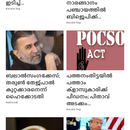
ഇടിച്ച്...
നാരങ്ങാനം
പഞ്ചായത്തിൽ
Kerala Top
ബിജെപിക്ക്...
Kerala Top
ബലാൽസംഗക്കേസ്;
പത്തനംതിട്ടയിൽ
തരുൺ തേജ്‌പാൽ
പത്താം
കുറ്റക്കാരനെന്ന്
ക്ളാസുകാരിക്ക്
ഹൈക്കോടതി
പീഡനം; പിതാവ്
അടക്കം...
National
Kerala Top