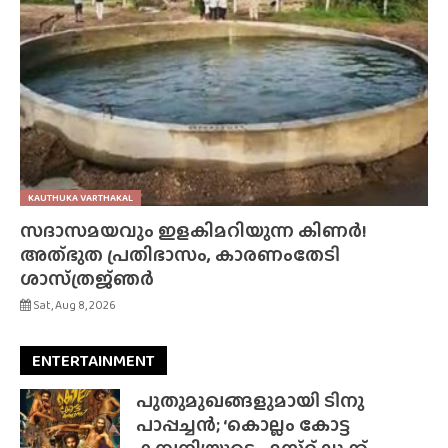
KAUTHUKA VARTHAKAL
സദാസമയവും ഇളകിമറിയുന്ന കിണർ!
അത്‌ഭുത പ്രതിഭാസം, കാരണംതേടി
ശാസ്‌ത്രജ്‌ഞർ
Sat, Aug 8, 2026
ENTERTAINMENT
പുതുമുഖങ്ങളുമായി ടിനു
പാപ്പച്ചൻ; ‘കൊല്ലം കോട്ട