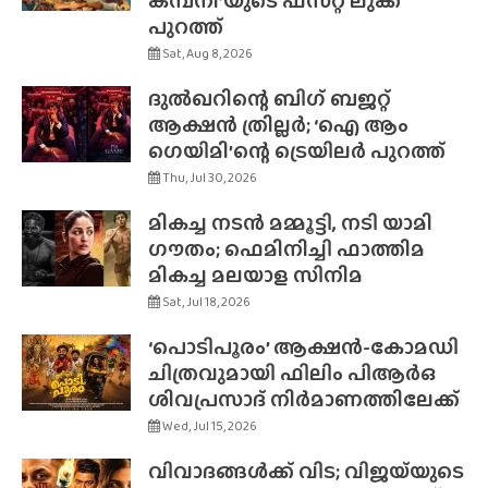
കമ്പനി’യുടെ ഫസ്‌റ്റ് ലുക്ക്
പുറത്ത്
Sat, Aug 8, 2026
ദുൽഖറിന്റെ ബിഗ് ബജറ്റ്
ആക്ഷൻ ത്രില്ലർ; ‘ഐ ആം
ഗെയിമി’ന്റെ ട്രെയിലർ പുറത്ത്
Thu, Jul 30, 2026
മികച്ച നടൻ മമ്മൂട്ടി, നടി യാമി
ഗൗതം; ഫെമിനിച്ചി ഫാത്തിമ
മികച്ച മലയാള സിനിമ
Sat, Jul 18, 2026
‘പൊടിപൂരം’ ആക്ഷൻ-കോമഡി
ചിത്രവുമായി ഫിലിം പിആർഒ
ശിവപ്രസാദ് നിർമാണത്തിലേക്ക്
Wed, Jul 15, 2026
വിവാദങ്ങൾക്ക് വിട; വിജയ്‌യുടെ