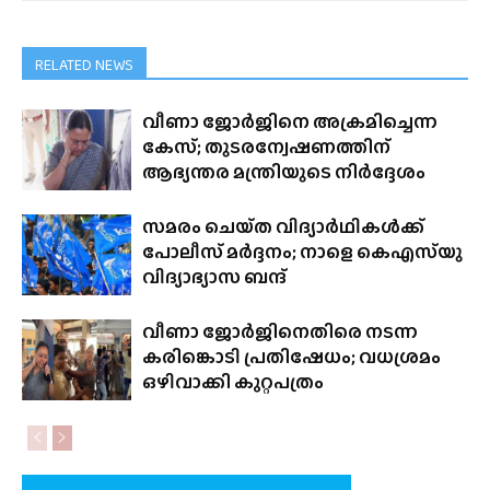
RELATED NEWS
വീണാ ജോർജിനെ അക്രമിച്ചെന്ന
കേസ്; തുടരന്വേഷണത്തിന്
ആഭ്യന്തര മന്ത്രിയുടെ നിർദ്ദേശം
സമരം ചെയ്‌ത വിദ്യാർഥികൾക്ക്
പോലീസ് മർദ്ദനം; നാളെ കെഎസ്‌യു
വിദ്യാഭ്യാസ ബന്ദ്
വീണാ ജോർജിനെതിരെ നടന്ന
കരിങ്കൊടി പ്രതിഷേധം; വധശ്രമം
ഒഴിവാക്കി കുറ്റപത്രം