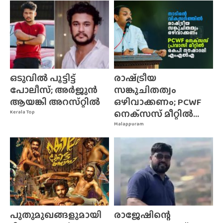
ഒടുവിൽ പൂട്ടിട്ട്
രാഷ്‌ട്രീയ
പോലീസ്; അർജുൻ
സങ്കുചിതത്വം
ആയങ്കി അറസ്‌റ്റിൽ
ഒഴിവാക്കണം; PCWF
നെക്‌സസ്‌ മീറ്റിൽ...
Kerala Top
Malappuram
പുതുമുഖങ്ങളുമായി
രാജേഷിന്റെ