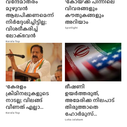
വന്ദേമാതരം
‘കോയ’ക്ക് പിന്നിലെ
മുഴുവൻ
വിവരങ്ങളും
ആലപിക്കണമെന്ന്
കൗതുകങ്ങളും
നിർദ്ദേശിച്ചിട്ടില്ല;
അറിയാം
വിശദീകരിച്ച്
Spotlight
ലോക്‌ഭവൻ
Kerala Top
‘കേരളം
ഭീഷണി
ക്രിമിനലുകളുടെ
ഉയർത്തരുത്,
നാടല്ല; വിലങ്ങ്
അമേരിക്ക നിലപാട്
വീണത് എല്ലാ...
തിരുത്താതെ
ഹോർമുസ്...
Kerala Top
Loka Jalakam