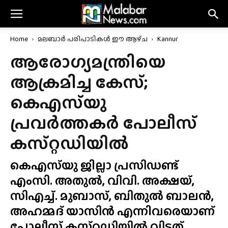
Home
മലബാർ പരിപാടികൾ ഈ ആഴ്‌ച
Kannur
ആരോഗ്യമന്ത്രിയെ
ആക്രമിച്ച കേസ്;
കെഎസ്‌യു
പ്രവർത്തകർ പോലീസ്
കസ്‌റ്റഡിയിൽ
കെഎസ്‌യു ജില്ലാ പ്രസിഡണ്ട്
എംസി. അതുൽ, വിവി. അക്ഷയ്,
സിഎച്ച്‌. മുബാസ്, ബിതുൽ ബാലൻ,
അഹമ്മദ് യാസിൻ എന്നിവരെയാണ്
പോലീസ് കസ്‌റ്റഡിയിൽ വിട്ടത്.