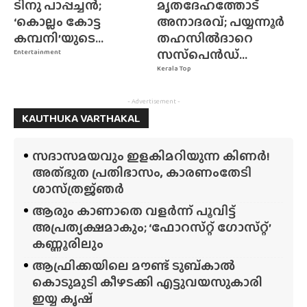
ടിനു പാപ്പച്ചൻ;
മൃതദേഹത്തോട്
‘കൊല്ലം കോട്ട
അനാദരവ്; പയ്യന്നൂർ
കമ്പനി’യുടെ...
തഹസിൽദാറെ
സസ്‌പെൻഡ്...
Entertainment
Kerala Top
- Advertisement -
KAUTHUKA VARTHAKAL
സദാസമയവും ഇളകിമറിയുന്ന കിണർ!
അത്‌ഭുത പ്രതിഭാസം, കാരണംതേടി
ശാസ്‌ത്രജ്‌ഞർ
ആരും കാണാതെ വളർന്ന് പൂവിട്ട്
അപ്രത്യക്ഷമാകും; ‘ഫോറസ്‌റ്റ്‌ ഗോസ്‌റ്റ്’
കണ്ണൂരിലും
ആഫ്രിക്കയിലെ മൗണ്ട് ടുബ്‌കാൽ
കൊടുമുടി കീഴടക്കി എട്ടുവയസുകാരി
ഇയ്യ കൃഷ്