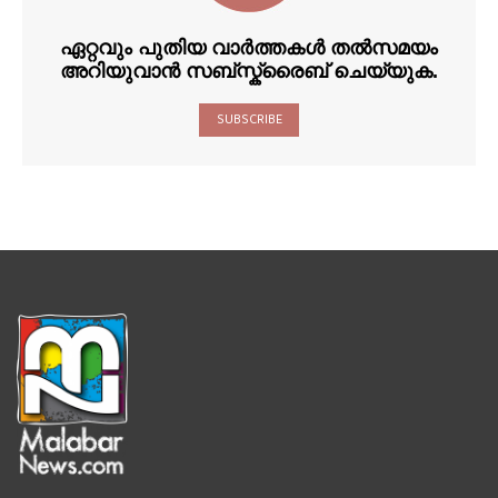
ഏറ്റവും പുതിയ വാർത്തകൾ തൽസമയം
അറിയുവാൻ സബ്സ്ക്രൈബ് ചെയ്യുക.
SUBSCRIBE