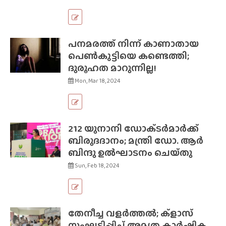
പനമരത്ത് നിന്ന് കാണാതായ
പെൺകുട്ടിയെ കണ്ടെത്തി;
ദുരൂഹത മാറുന്നില്ല!
Mon, Mar 18, 2024
212 യുനാനി ഡോക്‌ടര്‍മാർക്ക്
ബിരുദദാനം; മന്ത്രി ഡോ. ആര്‍
ബിന്ദു ഉൽഘാടനം ചെയ്‌തു
Sun, Feb 18, 2024
തേനീച്ച വളർത്തൽ; ക്‌ളാസ്
സംഘടിപ്പിച്ച് അമൃത കാർഷിക