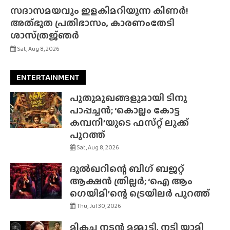
സദാസമയവും ഇളകിമറിയുന്ന കിണർ!
അത്‌ഭുത പ്രതിഭാസം, കാരണംതേടി
ശാസ്‌ത്രജ്‌ഞർ
Sat, Aug 8, 2026
ENTERTAINMENT
പുതുമുഖങ്ങളുമായി ടിനു
പാപ്പച്ചൻ; ‘കൊല്ലം കോട്ട
കമ്പനി’യുടെ ഫസ്‌റ്റ് ലുക്ക്
പുറത്ത്
Sat, Aug 8, 2026
ദുൽഖറിന്റെ ബിഗ് ബജറ്റ്
ആക്ഷൻ ത്രില്ലർ; ‘ഐ ആം
ഗെയിമി’ന്റെ ട്രെയിലർ പുറത്ത്
Thu, Jul 30, 2026
മികച്ച നടൻ മമ്മൂട്ടി, നടി യാമി