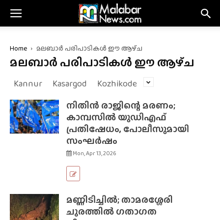
Home
മലബാർ പരിപാടികൾ ഈ ആഴ്‌ച
മലബാർ പരിപാടികൾ ഈ ആഴ്‌ച
Kannur
Kasargod
Kozhikode
നിതിൻ രാജിന്റെ മരണം;
കാമ്പസിൽ യുഡിഎഫ്
പ്രതിഷേധം, പോലീസുമായി
സംഘർഷം
Mon, Apr 13, 2026
മണ്ണിടിച്ചിൽ; താമരശ്ശേരി
ചുരത്തിൽ ഗതാഗത