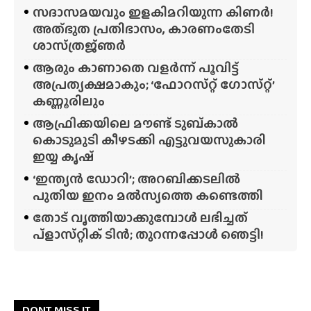
സദാസമയവും ഇളകിമറിയുന്ന കിണർ!
അത്‌ഭുത പ്രതിഭാസം, കാരണംതേടി
ശാസ്‌ത്രജ്‌ഞർ
ആരും കാണാതെ വളർന്ന് പൂവിട്ട്
അപ്രത്യക്ഷമാകും; ‘ഫോറസ്‌റ്റ്‌ ഗോസ്‌റ്റ്’
കണ്ണൂരിലും
ആഫ്രിക്കയിലെ മൗണ്ട് ടുബ്‌കാൽ
കൊടുമുടി കീഴടക്കി എട്ടുവയസുകാരി
ഇയ്യ കൃഷ്
‘ഇന്ത്യൻ ഡോറി’; അറബിക്കടലിൽ
പുതിയ ഇനം മൽസ്യത്തെ കണ്ടെത്തി
തോട് വൃത്തിയാക്കുമ്പോൾ ലഭിച്ചത്
പ്‌ളാസ്‌റ്റിക് ടിൻ; തുറന്നപ്പോൾ ഞെട്ടി!
DONT MISS IT