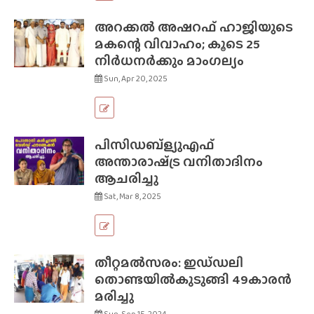
അറക്കല്‍ അഷറഫ് ഹാജിയുടെ
മകന്റെ വിവാഹം; കൂടെ 25
നിർധനർക്കും മാംഗല്യം
Sun, Apr 20, 2025
പിസിഡബ്ള്യുഎഫ്‌
അന്താരാഷ്‌ട്ര വനിതാദിനം
ആചരിച്ചു
Sat, Mar 8, 2025
തീറ്റമൽസരം: ഇഡ്‌ഡലി
തൊണ്ടയിൽകുടുങ്ങി 49കാരൻ
മരിച്ചു