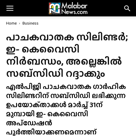
Home
Business
പാചകവാതക സിലിണ്ടർ;
ഇ- കെവൈസി
നിർബന്ധം, അല്ലെങ്കിൽ
സബ്‌സിഡി റദ്ദാക്കും
എൽപിജി പാചകവാതക ഗാർഹിക
സിലിണ്ടറിന് സബ്‌സിഡി ലഭിക്കുന്ന
ഉപയോക്‌താക്കൾ മാർച്ച് 31ന്
മുമ്പായി ഇ- കെവൈസി
അപ്‌ഡേഷൻ
പൂർത്തിയാക്കണമെന്നാണ്