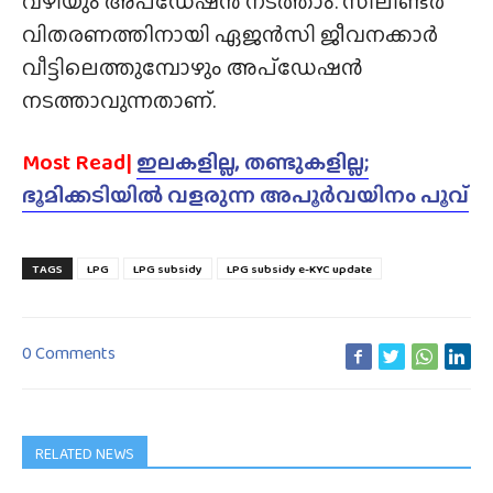
വഴിയും അപ്‌ഡേഷൻ നടത്താം. സിലിണ്ടർ
വിതരണത്തിനായി ഏജൻസി ജീവനക്കാർ
വീട്ടിലെത്തുമ്പോഴും അപ്‌ഡേഷൻ
നടത്താവുന്നതാണ്.
Most Read|
ഇലകളില്ല, തണ്ടുകളില്ല;
ഭൂമിക്കടിയിൽ വളരുന്ന അപൂർവയിനം പൂവ്
TAGS
LPG
LPG subsidy
LPG subsidy e-KYC update
0 Comments
RELATED NEWS