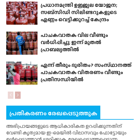
പ്രധാനമന്ത്രി ഉജ്ജ്വല യോജന;
സബ്‌സിഡി സിലിണ്ടറുകളുടെ
എണ്ണം വെട്ടിക്കുറച്ച് കേന്ദ്രം
പാചകവാതക വില വീണ്ടും
വർധിപ്പിച്ചു; ഇന്ന് മുതൽ
പ്രാബല്യത്തിൽ
എന്ന് തീരും ദുരിതം? സംസ്‌ഥാനത്ത്‌
പാചകവാതക വിതരണം വീണ്ടും
പ്രതിസന്ധിയിൽ
പ്രതികരണം രേഖപ്പെടുത്തുക
അഭിപ്രായങ്ങളുടെ ആധികാരികത ഉറപ്പിക്കുന്നതിന്
വേണ്ടി കൃത്യമായ ഇ-മെയിൽ വിലാസവും ഫോട്ടോയും
ഉൾപ്പെടുത്താൻ ശ്രമിക്കുക. രേഖപ്പെടുത്തപ്പെടുന്ന