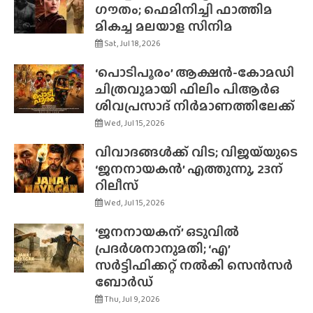
ഗൗതം; ഫെമിനിച്ചി ഫാത്തിമ
മികച്ച മലയാള സിനിമ
Sat, Jul 18, 2026
‘പൊടിപൂരം’ ആക്ഷൻ-കോമഡി
ചിത്രവുമായി ഫിലിം പിആർഒ
ശിവപ്രസാദ് നിർമാണത്തിലേക്ക്
Wed, Jul 15, 2026
വിവാദങ്ങൾക്ക് വിട; വിജയ്‌യുടെ
‘ജനനായകൻ’ എത്തുന്നു, 23ന്
റിലീസ്
Wed, Jul 15, 2026
‘ജനനായകന്’ ഒടുവിൽ
പ്രദർശനാനുമതി; ‘എ’
സർട്ടിഫിക്കറ്റ് നൽകി സെൻസർ
ബോർഡ്
Thu, Jul 9, 2026