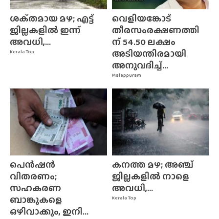
ശക്‌തമായ മഴ; എട്ട്
വെളിയങ്കോട്
ജില്ലകളിൽ ഇന്ന്
തീരസംരക്ഷണത്തി
അവധി,...
ന് 54.50 ലക്ഷം
അടിയന്തിരമായി
Kerala Top
അനുവദിച്ച്...
Malappuram
പെൻഷൻ
കനത്ത മഴ; അഞ്ച്
വിതരണം;
ജില്ലകളിൽ നാളെ
സഹകരണ
അവധി,...
ബാങ്കുകളെ
Kerala Top
ഒഴിവാക്കും, ഇനി...