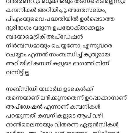
വിതരണവും ബുക്കിങ്ങും തടസപ്പെടില്ലെന്നും
കമ്പനികൾ അറിയിച്ചു. അതേസമയം,
പിഎംയുവൈ പദ്ധതിയിൽ ഉൾപ്പെടാത്ത
ഭൂരിഭാഗം വരുന്ന ഉപയോക്‌താക്കളും
ബയോമെട്രിക് അപ്‌ഡേഷൻ
നിർബന്ധമായും ചെയ്യണോ, എന്നുവരെ
ചെയ്യാം എന്നത് സംബന്ധിച്ച് കൃത്യമായ
അറിയിപ്പ് കമ്പനികളുടെ ഭാഗത്ത് നിന്ന്
വന്നിട്ടില്ല.
സബ്‌സിഡി യഥാർഥ ഉടമകൾക്ക്
തന്നെയാണ് ലഭിക്കുന്നതെന്ന് ഉറപ്പാക്കാനാണ്
അപ്‌ഡേഷൻ എന്നാണ് കമ്പനികൾ
പറയുന്നത്. കമ്പനികളുടെ ആപ് വഴി
ഓൺലൈനായും വിതരണ ഏജൻസികൾ