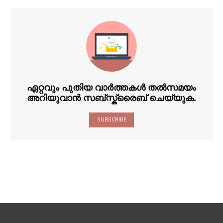
ഏറ്റവും പുതിയ വാർത്തകൾ തൽസമയം
അറിയുവാൻ സബ്സ്ക്രൈബ് ചെയ്യുക.
SUBSCRIBE