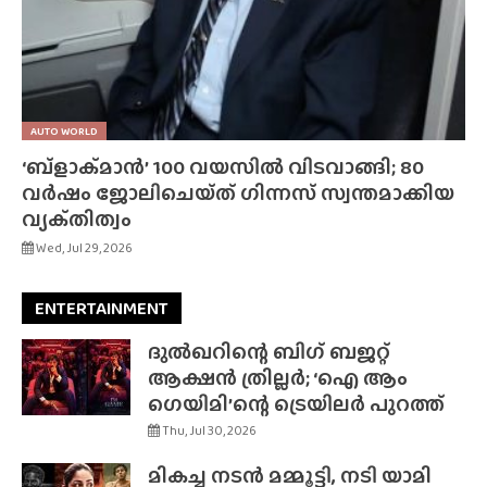
AUTO WORLD
‘ബ്‌ളാക്‌മാൻ’ 100 വയസിൽ വിടവാങ്ങി; 80
വർഷം ജോലിചെയ്‌ത്‌ ഗിന്നസ് സ്വന്തമാക്കിയ
വ്യക്‌തിത്വം
Wed, Jul 29, 2026
ENTERTAINMENT
ദുൽഖറിന്റെ ബിഗ് ബജറ്റ്
ആക്ഷൻ ത്രില്ലർ; ‘ഐ ആം
ഗെയിമി’ന്റെ ട്രെയിലർ പുറത്ത്
Thu, Jul 30, 2026
മികച്ച നടൻ മമ്മൂട്ടി, നടി യാമി