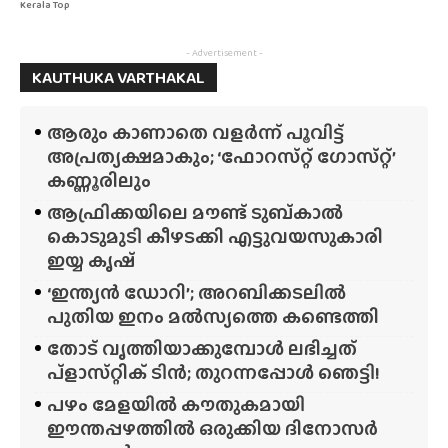
Kerala Top
- Advertisement -
KAUTHUKA VARTHAKAL
ആരും കാണാതെ വളർന്ന് പൂവിട്ട്
അപ്രത്യക്ഷമാകും; ‘ഫോറസ്‌റ്റ്‌ ഗോസ്‌റ്റ്’
കണ്ണൂരിലും
ആഫ്രിക്കയിലെ മൗണ്ട് ടുബ്‌കാൽ
കൊടുമുടി കീഴടക്കി എട്ടുവയസുകാരി
ഇയ്യ കൃഷ്
‘ഇന്ത്യൻ ഡോറി’; അറബിക്കടലിൽ
പുതിയ ഇനം മൽസ്യത്തെ കണ്ടെത്തി
തോട് വൃത്തിയാക്കുമ്പോൾ ലഭിച്ചത്
പ്‌ളാസ്‌റ്റിക് ടിൻ; തുറന്നപ്പോൾ ഞെട്ടി!
പഴം മേളയിൽ കൗതുകമായി
ഈന്തപ്പഴത്തിൽ ഒരുക്കിയ ദിനോസർ