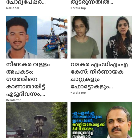
ചോദ്യപേപ്പർ...
തുടരുന്നതിൽ...
National
Kerala Top
നീണ്ടകര വള്ളം
വടകര എംഡിഎംഎ
അപകടം;
കേസ്; നിർണായക
ഗൗതമിനെ
ചാറ്റുകളും
കാണാതായിട്ട്
ഫോട്ടോകളും...
എട്ടുദിവസം,...
Kerala Top
Kerala Top