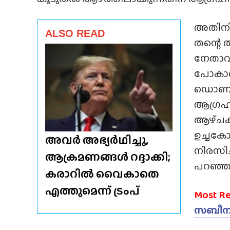
അതിനിട
ALSO READ
തന്റെ 
നേതാവ്
പോകാത്
ഡൊണാൾഡ
ആഗ്രഹി
ആഴ്‌ച
ഉച്ചകോ
അവർ അഭ്യർഥിച്ചു,
നിരസി
ആക്രമണങ്ങൾ റദ്ദാക്കി;
പറഞ്ഞു
കരാറിൽ വൈകാതെ
എത്തുമെന്ന് ട്രംപ്
Most R
സബീന ക