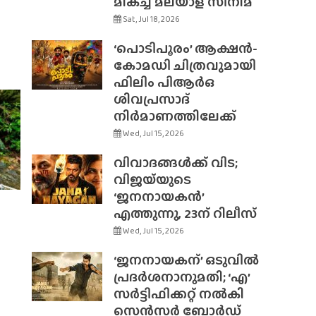
മികച്ച മലയാള സിനിമ
Sat, Jul 18, 2026
‘പൊടിപൂരം’ ആക്ഷൻ-
കോമഡി ചിത്രവുമായി
ഫിലിം പിആർഒ
ശിവപ്രസാദ്
നിർമാണത്തിലേക്ക്
Wed, Jul 15, 2026
വിവാദങ്ങൾക്ക് വിട;
വിജയ്‌യുടെ
‘ജനനായകൻ’
എത്തുന്നു, 23ന് റിലീസ്
Wed, Jul 15, 2026
‘ജനനായകന്’ ഒടുവിൽ
പ്രദർശനാനുമതി; ‘എ’
സർട്ടിഫിക്കറ്റ് നൽകി
സെൻസർ ബോർഡ്