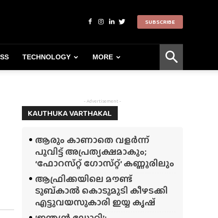
SUBSCRIBE
ESS
TECHNOLOGY
MORE
- Advertisement -
KAUTHUKA VARTHAKAL
ആരും കാണാതെ വളർന്ന്
പൂവിട്ട് അപ്രത്യക്ഷമാകും;
‘ഫോറസ്‌റ്റ്‌ ഗോസ്‌റ്റ്’ കണ്ണൂരിലും
ആഫ്രിക്കയിലെ മൗണ്ട്
ടുബ്‌കാൽ കൊടുമുടി കീഴടക്കി
എട്ടുവയസുകാരി ഇയ്യ കൃഷ്
‘ഇന്ത്യൻ ഡോറി’;