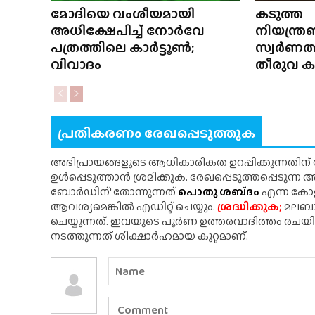
മോദിയെ വംശീയമായി
കടുത്ത
അധിക്ഷേപിച്ച് നോർവേ
നിയന്ത്ര
പത്രത്തിലെ കാർട്ടൂൺ;
സ്വർണത്ത
വിവാദം
തീരുവ കൂട
പ്രതികരണം രേഖപ്പെടുത്തുക
അഭിപ്രായങ്ങളുടെ ആധികാരികത ഉറപ്പിക്കുന്നതിന
ഉൾപ്പെടുത്താൻ ശ്രമിക്കുക. രേഖപ്പെടുത്തപ്പെടുന്
ബോർഡിന്' തോന്നുന്നത്
പൊതു ശബ്‌ദം
എന്ന കോളത
ആവശ്യമെങ്കിൽ എഡിറ്റ് ചെയ്യും.
ശ്രദ്ധിക്കുക;
മലബാർ
ചെയ്യുന്നത്. ഇവയുടെ പൂർണ ഉത്തരവാദിത്തം രചയ
നടത്തുന്നത് ശിക്ഷാർഹമായ കുറ്റമാണ്.