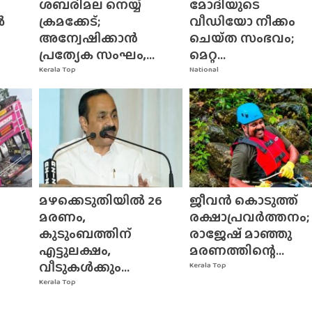
ശബരിമല നെയ്യ്
മോദിയുടെ
ൽ
ക്രമക്കേട്;
വീഡിയോ നീക്കം
അന്വേഷിക്കാൻ
ചെയ്‌ത സംഭവം;
പ്രത്യേക സംഘം,...
മെറ്റ...
Kerala Top
National
മഴക്കെടുതിയിൽ 26
ജീവൻ കൊടുത്ത്
മരണം,
രക്ഷാപ്രവർത്തനം;
കുടുംബത്തിന്
രാജേഷ് മാഞ്ഞു
എട്ടുലക്ഷം,
മരണത്തിന്റെ...
വീടുകൾക്കും...
Kerala Top
Kerala Top