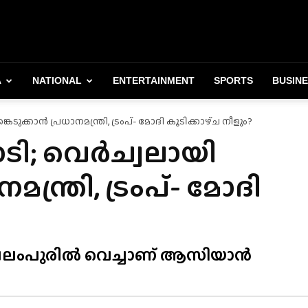
A
NATIONAL
ENTERTAINMENT
SPORTS
BUSIN
ക്കാൻ പ്രധാനമന്ത്രി, ട്രംപ്- മോദി കൂടിക്കാഴ്‌ച നീളും?
ി; വെർച്വലായി
മന്ത്രി, ട്രംപ്- മോദി
ാലലംപുരിൽ വെച്ചാണ് ആസിയാൻ