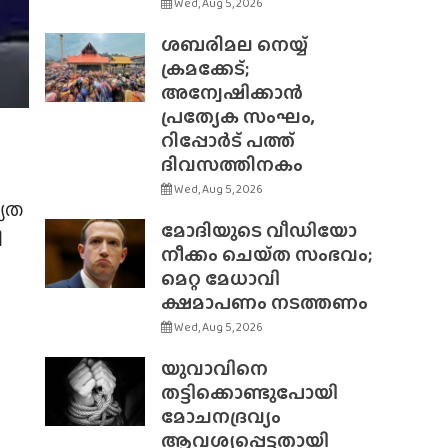
Wed, Aug 5, 2026
ശബരിമല നെയ്യ്
ക്രമക്കേട്;
അന്വേഷിക്കാൻ
പ്രത്യേക സംഘം,
റിപ്പോർട് പത്ത്
ദിവസത്തിനകം
Wed, Aug 5, 2026
്യത
മോദിയുടെ വീഡിയോ
ി
നീക്കം ചെയ്‌ത സംഭവം;
മെറ്റ മേധാവി
ക്ഷമാപണം നടത്തണം
Wed, Aug 5, 2026
യുവാവിനെ
തട്ടിക്കൊണ്ടുപോയി
മോചനദ്രവ്യം
ആവശ്യപ്പെട്ടതായി