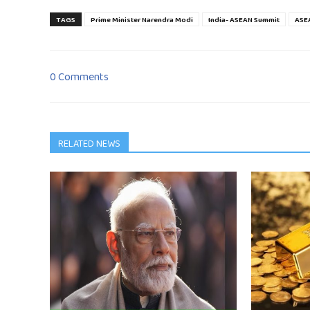
TAGS
Prime Minister Narendra Modi
India- ASEAN Summit
ASE
0 Comments
RELATED NEWS