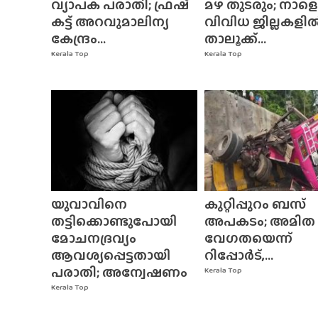
വ്യാപക പരാതി; ഫ്രഷ്
മഴ തുടരും; നാളെ
കട്ട് അറവുമാലിന്യ
വിവിധ ജില്ലകളി
കേന്ദ്രം...
താലൂക്ക്...
Kerala Top
Kerala Top
യുവാവിനെ
കുറ്റിപ്പുറം ബസ്
തട്ടിക്കൊണ്ടുപോയി
അപകടം; അമിത
മോചനദ്രവ്യം
വേഗതയെന്ന്
ആവശ്യപ്പെട്ടതായി
റിപ്പോർട്,...
പരാതി; അന്വേഷണം
Kerala Top
Kerala Top