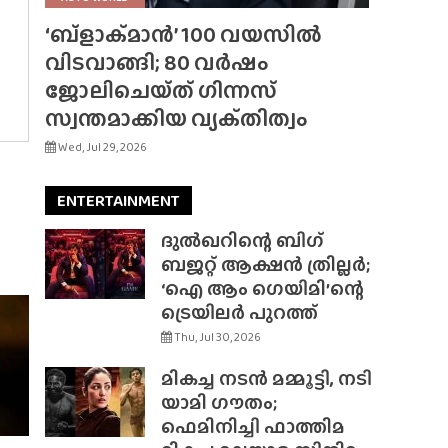
‘ബ്‌ളാക്‌മാൻ’ 100 വയസിൽ
വിടവാങ്ങി; 80 വർഷം
ജോലിചെയ്‌ത്‌ ഗിന്നസ്
സ്വന്തമാക്കിയ വ്യക്‌തിത്വം
Wed, Jul 29, 2026
ENTERTAINMENT
ദുൽഖറിന്റെ ബിഗ്
ബജറ്റ് ആക്ഷൻ ത്രില്ലർ;
‘ഐ ആം ഗെയിമി’ന്റെ
ട്രെയിലർ പുറത്ത്
Thu, Jul 30, 2026
മികച്ച നടൻ മമ്മൂട്ടി, നടി
യാമി ഗൗതം;
ഫെമിനിച്ചി ഫാത്തിമ