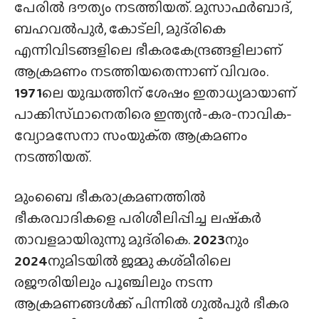
പേരിൽ ദൗത്യം നടത്തിയത്. മുസാഫർബാദ്,
ബഹവൽപുർ, കോട്‌ലി, മുദ്‌രികെ
എന്നിവിടങ്ങളിലെ ഭീകരകേന്ദ്രങ്ങളിലാണ്
ആക്രമണം നടത്തിയതെന്നാണ് വിവരം.
1971
ലെ യുദ്ധത്തിന് ശേഷം ഇതാധ്യമായാണ്
പാക്കിസ്‌ഥാനെതിരെ ഇന്ത്യൻ-കര-നാവിക-
വ്യോമസേനാ സംയുക്‌ത ആക്രമണം
നടത്തിയത്.
മുംബൈ ഭീകരാക്രമണത്തിൽ
ഭീകരവാദികളെ പരിശീലിപ്പിച്ച ലഷ്‌കർ
താവളമായിരുന്നു മുദ്‌രികെ.
2023
നും
2024
നുമിടയിൽ ജമ്മു കശ്‌മീരിലെ
രജൗരിയിലും പൂഞ്ചിലും നടന്ന
ആക്രമണങ്ങൾക്ക് പിന്നിൽ ഗുൽപുർ ഭീകര