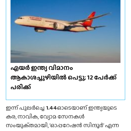
എയർ ഇന്ത്യ വിമാനം
ആകാശച്ചുഴിയിൽ പെട്ടു; 12 പേർക്ക്
പരിക്ക്
ഇന്ന് പുലർച്ചെ
1.44
ഓടെയാണ് ഇന്ത്യയുടെ
കര, നാവിക, വ്യോമ സേനകൾ
സംയുക്‌തമായി, ‘ഓപ്പറേഷൻ സിന്ദൂർ’ എന്ന