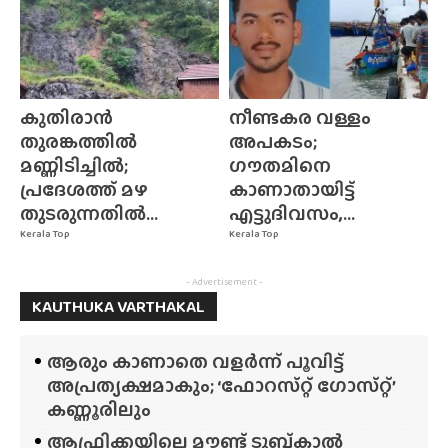
കുതിരാൻ
നീണ്ടകര വള്ളം
തുരങ്കത്തിൽ
അപകടം;
മണ്ണിടിച്ചിൽ;
ഗൗതമിനെ
പ്രദേശത്ത് മഴ
കാണാതായിട്ട്
തുടരുന്നതിൽ...
എട്ടുദിവസം,...
Kerala Top
Kerala Top
- Advertisement -
KAUTHUKA VARTHAKAL
ആരും കാണാതെ വളർന്ന് പൂവിട്ട്
അപ്രത്യക്ഷമാകും; ‘ഫോറസ്‌റ്റ്‌ ഗോസ്‌റ്റ്’
കണ്ണൂരിലും
ആഫ്രിക്കയിലെ മൗണ്ട് ടുബ്‌കാൽ