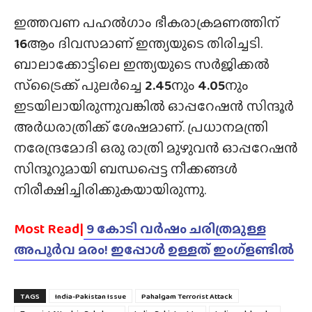
ഇത്തവണ പഹൽഗാം ഭീകരാക്രമണത്തിന്
16
ആം ദിവസമാണ് ഇന്ത്യയുടെ തിരിച്ചടി.
ബാലാക്കോട്ടിലെ ഇന്ത്യയുടെ സർജിക്കൽ
സ്‌ട്രൈക്ക് പുലർച്ചെ
2.45
നും
4.05
നും
ഇടയിലായിരുന്നുവങ്കിൽ ഓപ്പറേഷൻ സിന്ദൂർ
അർധരാത്രിക്ക് ശേഷമാണ്. പ്രധാനമന്ത്രി
നരേന്ദ്രമോദി ഒരു രാത്രി മുഴുവൻ ഓപ്പറേഷൻ
സിന്ദൂറുമായി ബന്ധപ്പെട്ട നീക്കങ്ങൾ
നിരീക്ഷിച്ചിരിക്കുകയായിരുന്നു.
Most Read|
9 കോടി വർഷം ചരിത്രമുള്ള
അപൂർവ മരം! ഇപ്പോൾ ഉള്ളത് ഇംഗ്ളണ്ടിൽ
TAGS
India-Pakistan Issue
Pahalgam Terrorist Attack