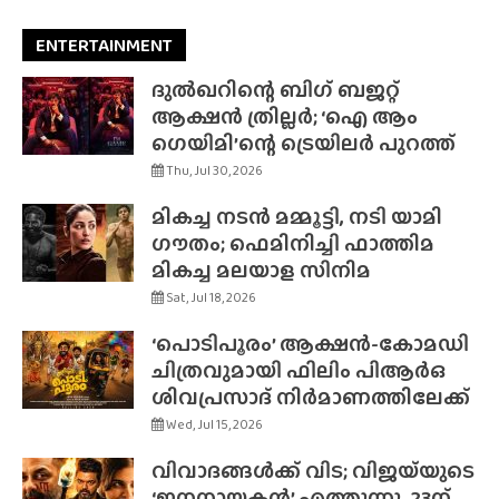
ENTERTAINMENT
ദുൽഖറിന്റെ ബിഗ് ബജറ്റ്
ആക്ഷൻ ത്രില്ലർ; ‘ഐ ആം
ഗെയിമി’ന്റെ ട്രെയിലർ പുറത്ത്
Thu, Jul 30, 2026
മികച്ച നടൻ മമ്മൂട്ടി, നടി യാമി
ഗൗതം; ഫെമിനിച്ചി ഫാത്തിമ
മികച്ച മലയാള സിനിമ
Sat, Jul 18, 2026
‘പൊടിപൂരം’ ആക്ഷൻ-കോമഡി
ചിത്രവുമായി ഫിലിം പിആർഒ
ശിവപ്രസാദ് നിർമാണത്തിലേക്ക്
Wed, Jul 15, 2026
വിവാദങ്ങൾക്ക് വിട; വിജയ്‌യുടെ
‘ജനനായകൻ’ എത്തുന്നു, 23ന്