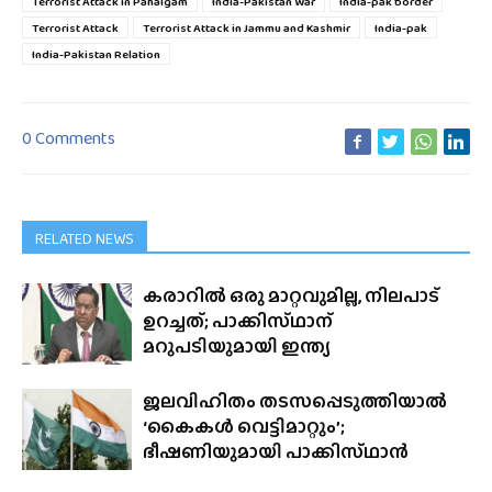
Terrorist Attack in Pahalgam
India-Pakistan War
India-pak border
Terrorist Attack
Terrorist Attack in Jammu and Kashmir
India-pak
India-Pakistan Relation
0 Comments
RELATED NEWS
കരാറിൽ ഒരു മാറ്റവുമില്ല, നിലപാട്
ഉറച്ചത്; പാക്കിസ്‌ഥാന്
മറുപടിയുമായി ഇന്ത്യ
ജലവിഹിതം തടസപ്പെടുത്തിയാൽ
‘കൈകൾ വെട്ടിമാറ്റും’;
ഭീഷണിയുമായി പാക്കിസ്‌ഥാൻ