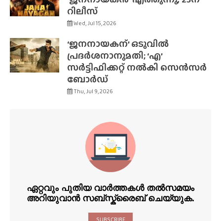
റിലീസ്
Wed, Jul 15, 2026
‘ജനനായകന്’ ഒടുവിൽ
പ്രദർശനാനുമതി; ‘എ’
സർട്ടിഫിക്കറ്റ് നൽകി സെൻസർ
ബോർഡ്
Thu, Jul 9, 2026
ഏറ്റവും പുതിയ വാർത്തകൾ തൽസമയം
അറിയുവാൻ സബ്സ്ക്രൈബ് ചെയ്യുക.
SUBSCRIBE