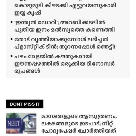
കൊടുമുടി കീഴടക്കി എട്ടുവയസുകാരി
ഇയ്യ കൃഷ്
‘ഇന്ത്യൻ ഡോറി’; അറബിക്കടലിൽ
പുതിയ ഇനം മൽസ്യത്തെ കണ്ടെത്തി
തോട് വൃത്തിയാക്കുമ്പോൾ ലഭിച്ചത്
പ്‌ളാസ്‌റ്റിക് ടിൻ; തുറന്നപ്പോൾ ഞെട്ടി!
പഴം മേളയിൽ കൗതുകമായി
ഈന്തപ്പഴത്തിൽ ഒരുക്കിയ ദിനോസർ
രൂപങ്ങൾ
DONT MISS IT
മാസങ്ങളുടെ ആസൂത്രണം,
ലക്ഷങ്ങളുടെ ഇടപാട്; നീറ്റ്
ചോദ്യപേപ്പർ ചോർത്തിയത്