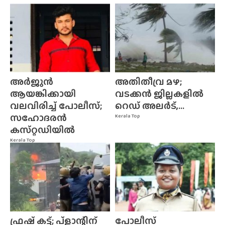
അർജുൻ
അതിതീവ്ര മഴ;
ആയങ്കിക്കായി
വടക്കൻ ജില്ലകളിൽ
വലവിരിച്ച് പോലീസ്;
റെഡ് അലർട്,...
സഹോദരൻ
Kerala Top
കസ്‌റ്റഡിയിൽ
Kerala Top
ഫ്രഷ് കട്ട്; പ്ളാന്റിന്
പോലീസ്