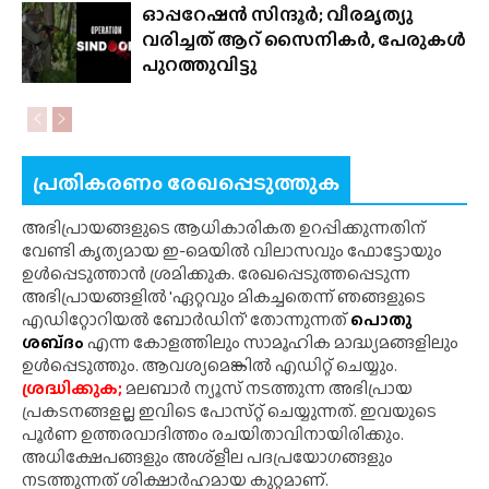
ഓപ്പറേഷൻ സിന്ദൂർ; വീരമൃത്യു
വരിച്ചത് ആറ് സൈനികർ, പേരുകൾ
പുറത്തുവിട്ടു
പ്രതികരണം രേഖപ്പെടുത്തുക
അഭിപ്രായങ്ങളുടെ ആധികാരികത ഉറപ്പിക്കുന്നതിന്
വേണ്ടി കൃത്യമായ ഇ-മെയിൽ വിലാസവും ഫോട്ടോയും
ഉൾപ്പെടുത്താൻ ശ്രമിക്കുക. രേഖപ്പെടുത്തപ്പെടുന്ന
അഭിപ്രായങ്ങളിൽ 'ഏറ്റവും മികച്ചതെന്ന് ഞങ്ങളുടെ
എഡിറ്റോറിയൽ ബോർഡിന്' തോന്നുന്നത്
പൊതു
ശബ്‌ദം
എന്ന കോളത്തിലും സാമൂഹിക മാദ്ധ്യമങ്ങളിലും
ഉൾപ്പെടുത്തും. ആവശ്യമെങ്കിൽ എഡിറ്റ് ചെയ്യും.
ശ്രദ്ധിക്കുക;
മലബാർ ന്യൂസ് നടത്തുന്ന അഭിപ്രായ
പ്രകടനങ്ങളല്ല ഇവിടെ പോസ്‌റ്റ് ചെയ്യുന്നത്. ഇവയുടെ
പൂർണ ഉത്തരവാദിത്തം രചയിതാവിനായിരിക്കും.
അധിക്ഷേപങ്ങളും അശ്‌ളീല പദപ്രയോഗങ്ങളും
നടത്തുന്നത് ശിക്ഷാർഹമായ കുറ്റമാണ്.