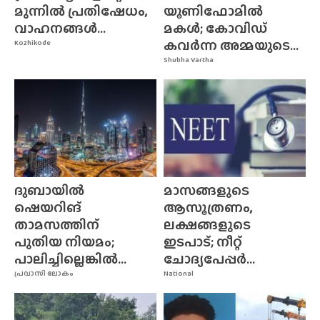
മുന്നിൽ പ്രതിഷേധം,
യൂണിഫോമിൽ
വാഹനങ്ങൾ...
മകൾ; കോവിഡ്
കവർന്ന അമ്മയുടെ...
Kozhikode
Shubha Vartha
ദുബായിൽ
മാസങ്ങളുടെ
ഷെയറിങ്
ആസൂത്രണം,
താമസത്തിന്
ലക്ഷങ്ങളുടെ
പുതിയ നിയമം;
ഇടപാട്; നീറ്റ്
പാലിച്ചില്ലെങ്കിൽ...
ചോദ്യപേപ്പർ...
പ്രവാസി ലോകം
National