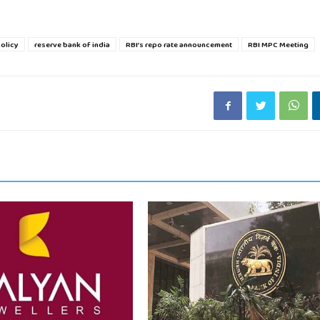
policy
reserve bank of india
RBI’s repo rate announcement
RBI MPC Meeting