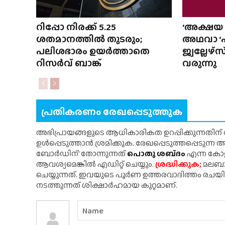
റിപ്പോ നിരക്ക് 5.25
‘അക്ഷയ 
ശതമാനത്തിൽ തുടരും;
അഥവാ ‘എ
പലിശഭാരം ഉയർത്താതെ
ജ്വല്ലേഴ്
റിസർവ് ബാങ്ക്
വരുന്നു
പ്രതികരണം രേഖപ്പെടുത്തുക
അഭിപ്രായങ്ങളുടെ ആധികാരികത ഉറപ്പിക്കുന്നതിന
ഉൾപ്പെടുത്താൻ ശ്രമിക്കുക. രേഖപ്പെടുത്തപ്പെടുന്
ബോർഡിന്' തോന്നുന്നത്
പൊതു ശബ്‌ദം
എന്ന കോളത
ആവശ്യമെങ്കിൽ എഡിറ്റ് ചെയ്യും.
ശ്രദ്ധിക്കുക;
മലബാർ
ചെയ്യുന്നത്. ഇവയുടെ പൂർണ ഉത്തരവാദിത്തം രചയ
നടത്തുന്നത് ശിക്ഷാർഹമായ കുറ്റമാണ്.