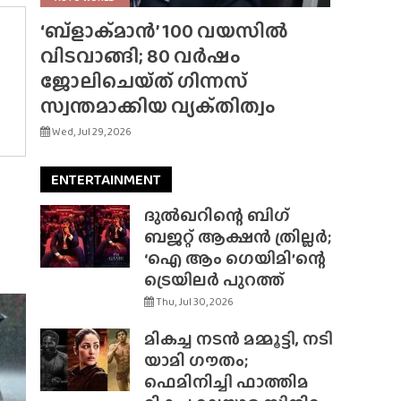
‘ബ്‌ളാക്‌മാൻ’ 100 വയസിൽ
വിടവാങ്ങി; 80 വർഷം
ജോലിചെയ്‌ത്‌ ഗിന്നസ്
സ്വന്തമാക്കിയ വ്യക്‌തിത്വം
Wed, Jul 29, 2026
ENTERTAINMENT
ദുൽഖറിന്റെ ബിഗ്
ബജറ്റ് ആക്ഷൻ ത്രില്ലർ;
‘ഐ ആം ഗെയിമി’ന്റെ
ട്രെയിലർ പുറത്ത്
Thu, Jul 30, 2026
മികച്ച നടൻ മമ്മൂട്ടി, നടി
യാമി ഗൗതം;
ഫെമിനിച്ചി ഫാത്തിമ