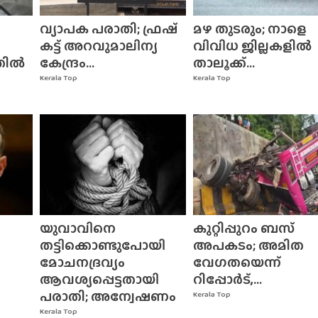
വ്യാപക പരാതി; ഫ്രഷ്
മഴ തുടരും; നാളെ
കട്ട് അറവുമാലിന്യ
വിവിധ ജില്ലകളിൽ
തിൽ
കേന്ദ്രം...
താലൂക്ക്...
Kerala Top
Kerala Top
യുവാവിനെ
കുറ്റിപ്പുറം ബസ്
തട്ടിക്കൊണ്ടുപോയി
അപകടം; അമിത
മോചനദ്രവ്യം
വേഗതയെന്ന്
ആവശ്യപ്പെട്ടതായി
റിപ്പോർട്,...
പരാതി; അന്വേഷണം
Kerala Top
Kerala Top