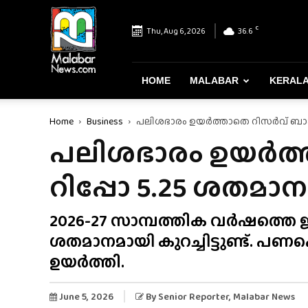
Malabar
News
C
Thu, Aug 6, 2026
36.6
–
Most
Reliable
&
HOME
MALABAR
KERAL
Dependable
News
Home
Business
പലിശഭാരം ഉയർത്താതെ റിസർവ് ബാങ്ക്
Portal
പലിശഭാരം ഉയർത്ത
റിപ്പോ 5.25 ശതമാ
2026-27 സാമ്പത്തിക വർഷത്തെ 
ശതമാനമായി കുറച്ചിട്ടുണ്ട്. പണ
ഉയർത്തി.
June 5, 2026
By
Senior Reporter
, Malabar News