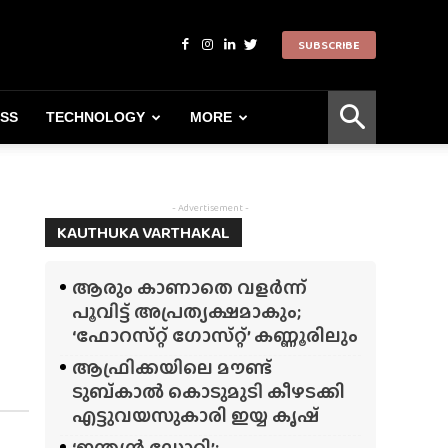
SUBSCRIBE
ESS
TECHNOLOGY
MORE
- Advertisement -
KAUTHUKA VARTHAKAL
ആരും കാണാതെ വളർന്ന്
പൂവിട്ട് അപ്രത്യക്ഷമാകും;
‘ഫോറസ്‌റ്റ്‌ ഗോസ്‌റ്റ്’ കണ്ണൂരിലും
ആഫ്രിക്കയിലെ മൗണ്ട്
ടുബ്‌കാൽ കൊടുമുടി കീഴടക്കി
എട്ടുവയസുകാരി ഇയ്യ കൃഷ്
‘ഇന്ത്യൻ ഡോറി’;