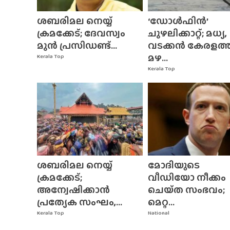
ശബരിമല നെയ്യ്
‘ഡോൾഫിൻ’
ക്രമക്കേട്; ദേവസ്വം
ചുഴലിക്കാറ്റ്; മധ്യ,
മുൻ പ്രസിഡണ്ട്...
വടക്കൻ കേരളത്
മഴ...
Kerala Top
Kerala Top
ശബരിമല നെയ്യ്
മോദിയുടെ
ക്രമക്കേട്;
വീഡിയോ നീക്കം
അന്വേഷിക്കാൻ
ചെയ്‌ത സംഭവം;
പ്രത്യേക സംഘം,...
മെറ്റ...
Kerala Top
National