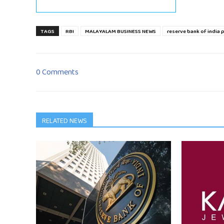
TAGS
RBI
MALAYALAM BUSINESS NEWS
reserve bank of india 
0 Comments
RELATED NEWS