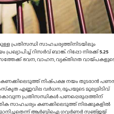
മുള്ള പ്രതിസന്ധി സാഹചര്യത്തിനിടയിലും
യാപിച്ച് റിസർവ് ബാങ്ക്. റിപ്പോ നിരക്ക്
5.25
ത്തേക്ക് ഭവന, വാഹന, വ്യക്‌തിഗത വായ്‌പകളുട
കണക്കിലെടുത്ത് നിഷ്‌പക്ഷ നയം തുടരാൻ പ
സ്‌കൃത എണ്ണവില വർധന, രൂപയുടെ മൂല്യമിടിവ്
വുന്ന പ്രതിസന്ധികൾ പണപ്പെരുപ്പത്തിന്
തിക സാഹചര്യം കണക്കിലെടുത്ത് നിരക്കുകളിൽ
രുമാനിച്ചതെന്ന് ആർബിഐ ഗവർണർ സഞ്‌ജയ്‌