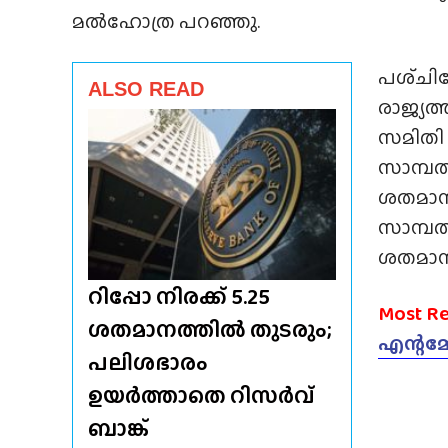
മൽഹോത്ര പറഞ്ഞു.
പശ്‌ചി
ALSO READ
രാജ്യത്
സമിതി 
സാമ്പ
ശതമാനമ
സാമ്പ
ശതമാന
റിപ്പോ നിരക്ക് 5.25
Most Re
ശതമാനത്തിൽ തുടരും;
എന്റമ്മ
പലിശഭാരം
ഉയർത്താതെ റിസർവ്
ബാങ്ക്