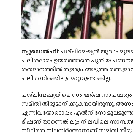
ന്യൂഡെൽഹി:
പശ്‌ചിമേഷ്യൻ യുദ്ധം മൂല
പലിശഭാരം ഉയർത്താതെ പുതിയ പണനയം പ്രഖ്
ശതമാനത്തിൽ തുടരും. അടുത്ത രണ്ടുമാസ
പലിശ നിരക്കിലും മാറ്റമുണ്ടാകില്ല.
പശ്‌ചിമേഷ്യയിലെ സംഘർഷ സാഹചര്യം 
സമിതി തീരുമാനിക്കുകയായിരുന്നു. അസം
എന്നിവയോടൊപ്പം എൽനിനോ മൂലമുണ്ടാകാ
ഭീഷണിയാണെങ്കിലും നിലവിലെ സാമ്പത്
സ്‌ഥിരത നിലനിർത്താനാണ് സമിതി തീ