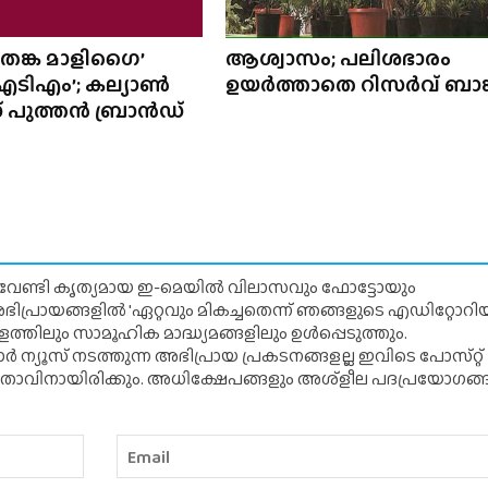
തങ്ക മാളിഗൈ’
ആശ്വാസം; പലിശഭാരം
ടിഎം’; കല്യാൺ
ഉയർത്താതെ റിസർവ് ബാങ്
‌സ്‌ പുത്തൻ ബ്രാൻഡ്
് വേണ്ടി കൃത്യമായ ഇ-മെയിൽ വിലാസവും ഫോട്ടോയും
ന അഭിപ്രായങ്ങളിൽ 'ഏറ്റവും മികച്ചതെന്ന് ഞങ്ങളുടെ എഡിറ്റോ
്തിലും സാമൂഹിക മാദ്ധ്യമങ്ങളിലും ഉൾപ്പെടുത്തും.
 ന്യൂസ് നടത്തുന്ന അഭിപ്രായ പ്രകടനങ്ങളല്ല ഇവിടെ പോസ്‌റ്റ്
ിതാവിനായിരിക്കും. അധിക്ഷേപങ്ങളും അശ്‌ളീല പദപ്രയോഗങ്