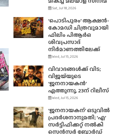
മികച്ച മലയാള സിനിമ
Sat, Jul 18, 2026
‘പൊടിപൂരം’ ആക്ഷൻ-
കോമഡി ചിത്രവുമായി
ഫിലിം പിആർഒ
ശിവപ്രസാദ്
നിർമാണത്തിലേക്ക്
Wed, Jul 15, 2026
വിവാദങ്ങൾക്ക് വിട;
വിജയ്‌യുടെ
‘ജനനായകൻ’
എത്തുന്നു, 23ന് റിലീസ്
Wed, Jul 15, 2026
‘ജനനായകന്’ ഒടുവിൽ
പ്രദർശനാനുമതി; ‘എ’
സർട്ടിഫിക്കറ്റ് നൽകി
സെൻസർ ബോർഡ്