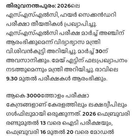
തിരുവനന്തപുരം: 2026
ലെ
എസ്എസ്എൽസി, ഹയർ സെക്കൻഡറി
പരീക്ഷാ തീയതികൾ പ്രഖ്യാപിച്ചു.
എസ്എസ്എൽസി പരീക്ഷ മാർച്ച് അഞ്ചിന്
ആരംഭിക്കുമെന്ന് വിദ്യാഭ്യാസ മന്ത്രി
വി.ശിവൻകുട്ടി അറിയിച്ചു. മാർച്ച്
30
ന്
അവസാനിക്കും. മേയ് എട്ടിന് ഫലപ്രഖ്യാപനം
നടത്തുമെന്നും മന്ത്രി അറിയിച്ചു. രാവിലെ
9.30
മുതൽ പരീക്ഷകൾ ആരംഭിക്കും.
ആകെ
3000
ത്തോളം പരീക്ഷാ
കേന്ദ്രങ്ങളാണ് കേരളത്തിലും ലക്ഷദ്വീപിലും
ഗൾഫിലുമായി ഒരുക്കുന്നത്.
2026
ഫെബ്രുവരി
രണ്ടുമുതൽ
13
വരെ ഐടി പരീക്ഷയും,
ഫെബ്രുവരി
16
മുതൽ
20
വരെ മോഡൽ