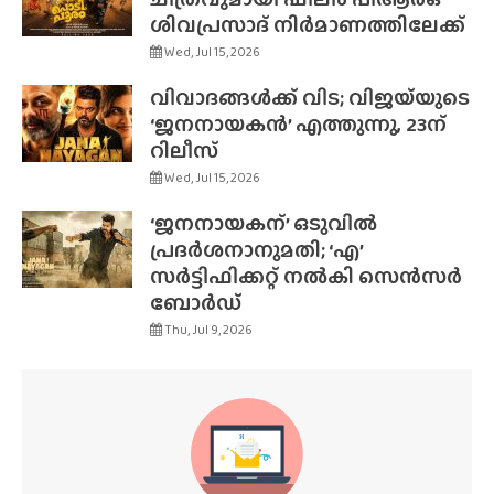
ശിവപ്രസാദ് നിർമാണത്തിലേക്ക്
Wed, Jul 15, 2026
വിവാദങ്ങൾക്ക് വിട; വിജയ്‌യുടെ
‘ജനനായകൻ’ എത്തുന്നു, 23ന്
റിലീസ്
Wed, Jul 15, 2026
‘ജനനായകന്’ ഒടുവിൽ
പ്രദർശനാനുമതി; ‘എ’
സർട്ടിഫിക്കറ്റ് നൽകി സെൻസർ
ബോർഡ്
Thu, Jul 9, 2026