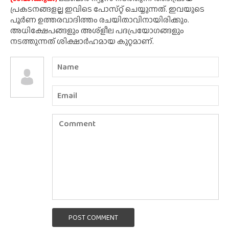
പ്രകടനങ്ങളല്ല ഇവിടെ പോസ്‌റ്റ് ചെയ്യുന്നത്. ഇവയുടെ
പൂർണ ഉത്തരവാദിത്തം രചയിതാവിനായിരിക്കും.
അധിക്ഷേപങ്ങളും അശ്‌ളീല പദപ്രയോഗങ്ങളും
നടത്തുന്നത് ശിക്ഷാർഹമായ കുറ്റമാണ്.
POST COMMENT