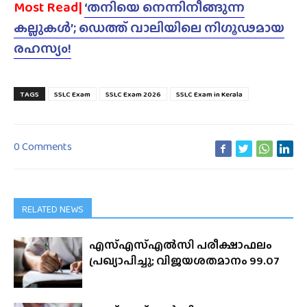
Most Read|
‘തനിയെ നെന്നിനീങ്ങുന്ന
കല്ലുകൾ’; ഡെത്ത് വാലിയിലെ നിഗൂഢമായ
രഹസ്യം!
TAGS
SSLC Exam
SSLC Exam 2026
SSLC Exam in Kerala
0 Comments
RELATED NEWS
എസ്എസ്എൽസി പരീക്ഷാഫലം
പ്രഖ്യാപിച്ചു; വിജയശതമാനം 99.07