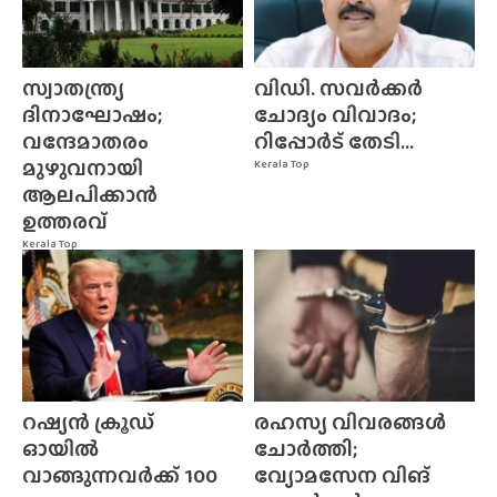
സ്വാതന്ത്ര്യ
വിഡി. സവർക്കർ
ദിനാഘോഷം;
ചോദ്യം വിവാദം;
വന്ദേമാതരം
റിപ്പോർട് തേടി...
മുഴുവനായി
Kerala Top
ആലപിക്കാൻ
ഉത്തരവ്
Kerala Top
റഷ്യൻ ക്രൂഡ്
രഹസ്യ വിവരങ്ങൾ
ഓയിൽ
ചോർത്തി;
വാങ്ങുന്നവർക്ക് 100
വ്യോമസേന വിങ്‌