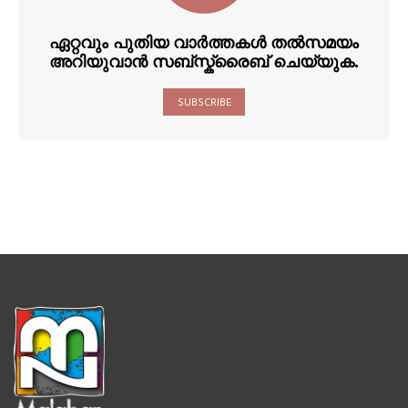
ഏറ്റവും പുതിയ വാർത്തകൾ തൽസമയം
അറിയുവാൻ സബ്സ്ക്രൈബ് ചെയ്യുക.
SUBSCRIBE