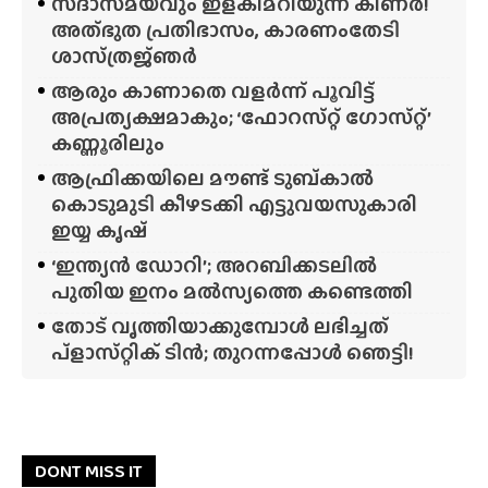
സദാസമയവും ഇളകിമറിയുന്ന കിണർ!
അത്‌ഭുത പ്രതിഭാസം, കാരണംതേടി
ശാസ്‌ത്രജ്‌ഞർ
ആരും കാണാതെ വളർന്ന് പൂവിട്ട്
അപ്രത്യക്ഷമാകും; ‘ഫോറസ്‌റ്റ്‌ ഗോസ്‌റ്റ്’
കണ്ണൂരിലും
ആഫ്രിക്കയിലെ മൗണ്ട് ടുബ്‌കാൽ
കൊടുമുടി കീഴടക്കി എട്ടുവയസുകാരി
ഇയ്യ കൃഷ്
‘ഇന്ത്യൻ ഡോറി’; അറബിക്കടലിൽ
പുതിയ ഇനം മൽസ്യത്തെ കണ്ടെത്തി
തോട് വൃത്തിയാക്കുമ്പോൾ ലഭിച്ചത്
പ്‌ളാസ്‌റ്റിക് ടിൻ; തുറന്നപ്പോൾ ഞെട്ടി!
DONT MISS IT