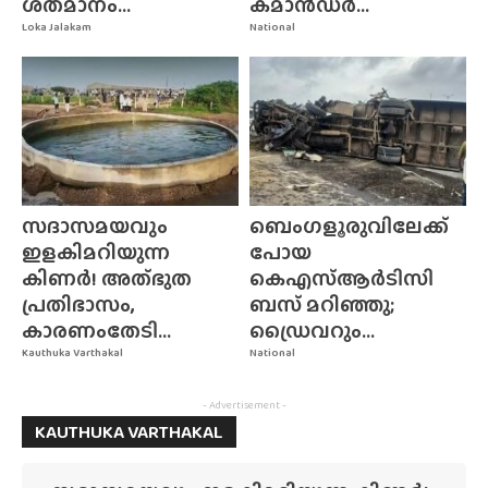
ശതമാനം...
കമാൻഡർ...
Loka Jalakam
National
സദാസമയവും
ബെംഗളൂരുവിലേക്ക്
ഇളകിമറിയുന്ന
പോയ
കിണർ! അത്‌ഭുത
കെഎസ്ആർടിസി
പ്രതിഭാസം,
ബസ് മറിഞ്ഞു;
കാരണംതേടി...
ഡ്രൈവറും...
Kauthuka Varthakal
National
- Advertisement -
KAUTHUKA VARTHAKAL