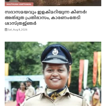
KAUTHUKA VARTHAKAL
സദാസമയവും ഇളകിമറിയുന്ന കിണർ!
അത്‌ഭുത പ്രതിഭാസം, കാരണംതേടി
ശാസ്‌ത്രജ്‌ഞർ
Sat, Aug 8, 2026