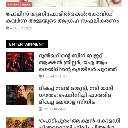
SHUBHA VARTHA
പോലീസ് യൂണിഫോമിൽ മകൾ; കോവിഡ്
കവർന്ന അമ്മയുടെ ആഗ്രഹ സഫലീകരണം
Fri, Aug 7, 2026
ENTERTAINMENT
ദുൽഖറിന്റെ ബിഗ് ബജറ്റ്
ആക്ഷൻ ത്രില്ലർ; ‘ഐ ആം
ഗെയിമി’ന്റെ ട്രെയിലർ പുറത്ത്
Thu, Jul 30, 2026
മികച്ച നടൻ മമ്മൂട്ടി, നടി യാമി
ഗൗതം; ഫെമിനിച്ചി ഫാത്തിമ
മികച്ച മലയാള സിനിമ
Sat, Jul 18, 2026
‘പൊടിപൂരം’ ആക്ഷൻ-കോമഡി
ചിത്രവുമായി ഫിലിം പിആർഒ