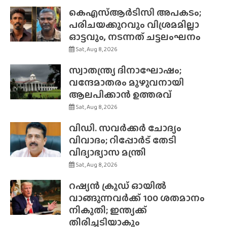
കെഎസ്ആർടിസി അപകടം;
പരിചയക്കുറവും വിശ്രമമില്ലാ
ഓട്ടവും, നടന്നത് ചട്ടലംഘനം
Sat, Aug 8, 2026
സ്വാതന്ത്ര്യ ദിനാഘോഷം;
വന്ദേമാതരം മുഴുവനായി
ആലപിക്കാൻ ഉത്തരവ്
Sat, Aug 8, 2026
വിഡി. സവർക്കർ ചോദ്യം
വിവാദം; റിപ്പോർട് തേടി
വിദ്യാഭ്യാസ മന്ത്രി
Sat, Aug 8, 2026
റഷ്യൻ ക്രൂഡ് ഓയിൽ
വാങ്ങുന്നവർക്ക് 100 ശതമാനം
നികുതി; ഇന്ത്യക്ക്
തിരിച്ചടിയാകും