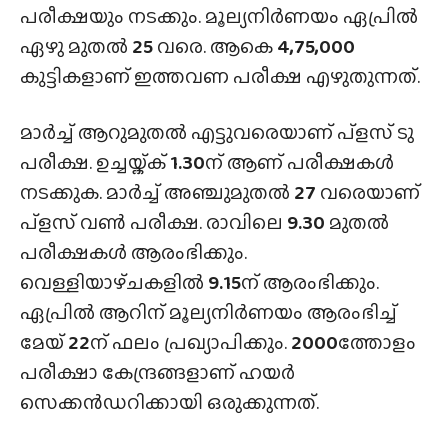
പരീക്ഷയും നടക്കും. മൂല്യനിർണയം ഏപ്രിൽ
ഏഴു മുതൽ
25
വരെ. ആകെ
4,75,000
കുട്ടികളാണ് ഇത്തവണ പരീക്ഷ എഴുതുന്നത്.
മാർച്ച് ആറുമുതൽ എട്ടുവരെയാണ് പ്ളസ് ടു
പരീക്ഷ. ഉച്ചയ്ക്ക്‌
1.30
ന് ആണ് പരീക്ഷകൾ
നടക്കുക. മാർച്ച് അഞ്ചുമുതൽ
27
വരെയാണ്
പ്ളസ് വൺ പരീക്ഷ. രാവിലെ
9.30
മുതൽ
പരീക്ഷകൾ ആരംഭിക്കും.
വെള്ളിയാഴ്‌ചകളിൽ
9.15
ന് ആരംഭിക്കും.
ഏപ്രിൽ ആറിന് മൂല്യനിർണയം ആരംഭിച്ച്
മേയ്
22
ന് ഫലം പ്രഖ്യാപിക്കും.
2000
ത്തോളം
പരീക്ഷാ കേന്ദ്രങ്ങളാണ് ഹയർ
സെക്കൻഡറിക്കായി ഒരുക്കുന്നത്.