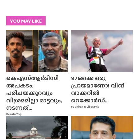
YOU MAY LIKE
കെഎസ്ആർടിസി
97ഒക്കെ ഒരു
അപകടം;
പ്രായമാണോ! വിങ്
പരിചയക്കുറവും
വാക്കറിൽ
വിശ്രമമില്ലാ ഓട്ടവും,
റെക്കോർഡ്...
നടന്നത്...
Fashion & Lifestyle
Kerala Top