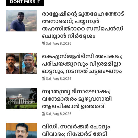
DONT MISS IT
രാജേഷിന്റെ മൃതദേഹത്തോട്
അനാദരവ്; പയ്യന്നൂർ
തഹസിൽദാറെ സസ്‌പെൻഡ്
ചെയ്യാൻ നിർദ്ദേശം
Sat, Aug 8, 2026
കെഎസ്ആർടിസി അപകടം;
പരിചയക്കുറവും വിശ്രമമില്ലാ
ഓട്ടവും, നടന്നത് ചട്ടലംഘനം
Sat, Aug 8, 2026
സ്വാതന്ത്ര്യ ദിനാഘോഷം;
വന്ദേമാതരം മുഴുവനായി
ആലപിക്കാൻ ഉത്തരവ്
Sat, Aug 8, 2026
വിഡി. സവർക്കർ ചോദ്യം
വിവാദം; റിപ്പോർട് തേടി