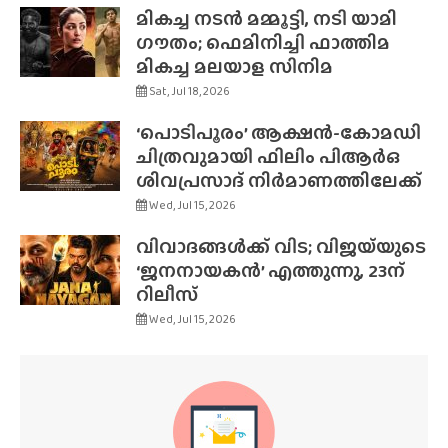
മികച്ച നടൻ മമ്മൂട്ടി, നടി യാമി
ഗൗതം; ഫെമിനിച്ചി ഫാത്തിമ
മികച്ച മലയാള സിനിമ
Sat, Jul 18, 2026
‘പൊടിപൂരം’ ആക്ഷൻ-കോമഡി
ചിത്രവുമായി ഫിലിം പിആർഒ
ശിവപ്രസാദ് നിർമാണത്തിലേക്ക്
Wed, Jul 15, 2026
വിവാദങ്ങൾക്ക് വിട; വിജയ്‌യുടെ
‘ജനനായകൻ’ എത്തുന്നു, 23ന്
റിലീസ്
Wed, Jul 15, 2026