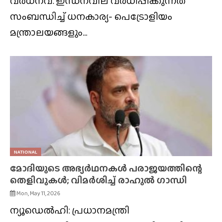
വർധനവ്. ഇന്ധനവില വർധിപ്പിക്കുന്നത്
സംബന്ധിച്ച് ധനകാര്യ- പെട്രോളിയം
മന്ത്രാലയങ്ങളും...
NATIONAL
മോദിയുടെ അഭ്യർഥനകൾ പരാജയത്തിന്റെ
തെളിവുകൾ; വിമർശിച്ച് രാഹുൽ ഗാന്ധി
Mon, May 11, 2026
ന്യൂഡെൽഹി: പ്രധാനമന്ത്രി