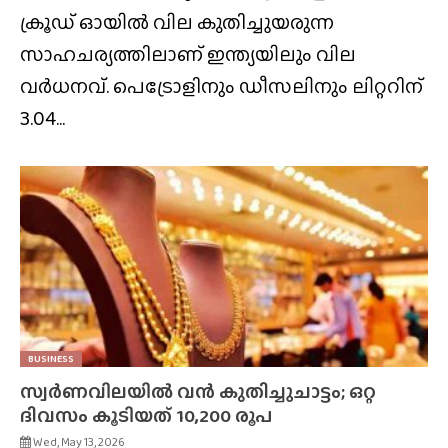
ക്രൂഡ് ഓയിൽ വില കുതിച്ചുയരുന്ന
സാഹചര്യത്തിലാണ് ഇന്ത്യയിലും വില
വർധനവ്. പെട്രോളിനും ഡീസലിനും ലിറ്ററിന്
3.04...
BUSINESS
സ്വർണവിലയിൽ വൻ കുതിച്ചുചാട്ടം; ഒറ്റ
ദിവസം കൂടിയത് 10,200 രൂപ
Wed, May 13, 2026