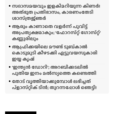
സദാസമയവും ഇളകിമറിയുന്ന കിണർ!
അത്‌ഭുത പ്രതിഭാസം, കാരണംതേടി
ശാസ്‌ത്രജ്‌ഞർ
ആരും കാണാതെ വളർന്ന് പൂവിട്ട്
അപ്രത്യക്ഷമാകും; ‘ഫോറസ്‌റ്റ്‌ ഗോസ്‌റ്റ്’
കണ്ണൂരിലും
ആഫ്രിക്കയിലെ മൗണ്ട് ടുബ്‌കാൽ
കൊടുമുടി കീഴടക്കി എട്ടുവയസുകാരി
ഇയ്യ കൃഷ്
‘ഇന്ത്യൻ ഡോറി’; അറബിക്കടലിൽ
പുതിയ ഇനം മൽസ്യത്തെ കണ്ടെത്തി
തോട് വൃത്തിയാക്കുമ്പോൾ ലഭിച്ചത്
പ്‌ളാസ്‌റ്റിക് ടിൻ; തുറന്നപ്പോൾ ഞെട്ടി!