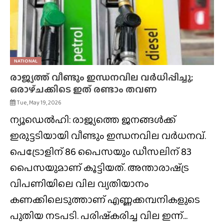
NATIONAL
രാജ്യത്ത് വീണ്ടും ഇന്ധനവില വർധിപ്പിച്ചു;
ഒരാഴ്‌ചക്കിടെ ഇത് രണ്ടാം തവണ
Tue, May 19, 2026
ന്യൂഡെൽഹി: രാജ്യത്തെ ജനങ്ങൾക്ക്
ഇരുട്ടടിയായി വീണ്ടും ഇന്ധനവില വർധനവ്.
പെട്രോളിന് 86 പൈസയും ഡീസലിന് 83
പൈസയുമാണ് കൂട്ടിയത്. അന്താരാഷ്‌ട്ര
വിപണിയിലെ വില വ്യതിയാനം
കണക്കിലെടുത്താണ് എണ്ണക്കമ്പനികളുടെ
പുതിയ നടപടി. പരിഷ്‌കരിച്ച വില ഇന്ന്...