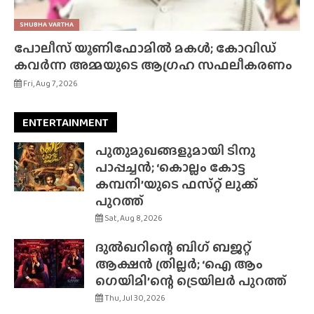
SHUBHA VARTHA
പോലീസ് യൂണിഫോമിൽ മകൾ; കോവിഡ്
കവർന്ന അമ്മയുടെ ആഗ്രഹ സഫലീകരണം
Fri, Aug 7, 2026
ENTERTAINMENT
പുതുമുഖങ്ങളുമായി ടിനു
പാപ്പച്ചൻ; ‘കൊല്ലം കോട്ട
കമ്പനി’യുടെ ഫസ്‌റ്റ് ലുക്ക്
പുറത്ത്
Sat, Aug 8, 2026
ദുൽഖറിന്റെ ബിഗ് ബജറ്റ്
ആക്ഷൻ ത്രില്ലർ; ‘ഐ ആം
ഗെയിമി’ന്റെ ട്രെയിലർ പുറത്ത്
Thu, Jul 30, 2026