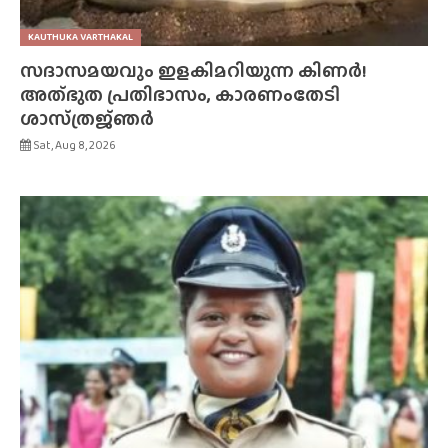
KAUTHUKA VARTHAKAL
സദാസമയവും ഇളകിമറിയുന്ന കിണർ!
അത്‌ഭുത പ്രതിഭാസം, കാരണംതേടി
ശാസ്‌ത്രജ്‌ഞർ
Sat, Aug 8, 2026