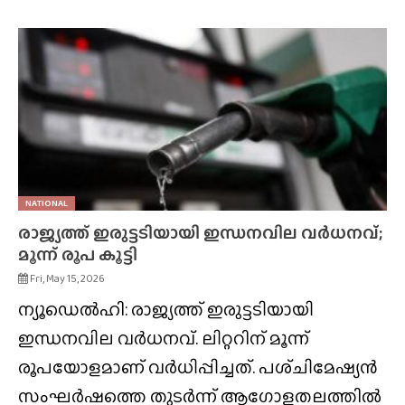
NATIONAL
രാജ്യത്ത് ഇരുട്ടടിയായി ഇന്ധനവില വർധനവ്;
മൂന്ന് രൂപ കൂട്ടി
Fri, May 15, 2026
ന്യൂഡെൽഹി: രാജ്യത്ത് ഇരുട്ടടിയായി
ഇന്ധനവില വർധനവ്. ലിറ്ററിന് മൂന്ന്
രൂപയോളമാണ് വർധിപ്പിച്ചത്. പശ്‌ചിമേഷ്യൻ
സംഘർഷത്തെ തുടർന്ന് ആഗോളതലത്തിൽ