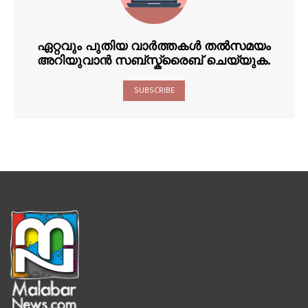
ഏറ്റവും പുതിയ വാർത്തകൾ തൽസമയം
അറിയുവാൻ സബ്സ്ക്രൈബ് ചെയ്യുക.
SUBSCRIBE