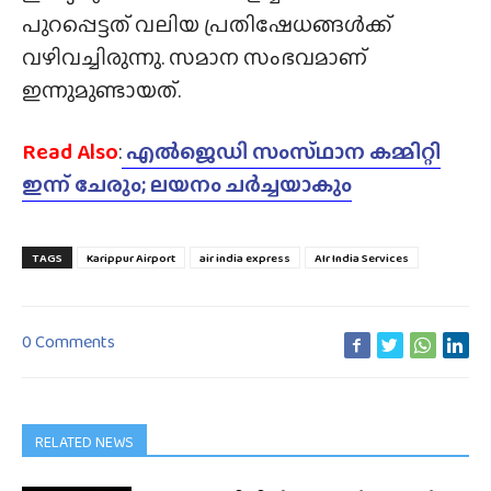
പുറപ്പെട്ടത് വലിയ പ്രതിഷേധങ്ങൾക്ക്
വഴിവച്ചിരുന്നു. സമാന സംഭവമാണ്
ഇന്നുമുണ്ടായത്.
Read Also
:
എൽജെഡി സംസ്‌ഥാന കമ്മിറ്റി
ഇന്ന് ചേരും; ലയനം ചർച്ചയാകും
TAGS
Karippur Airport
air india express
AIr India Services
0 Comments
RELATED NEWS