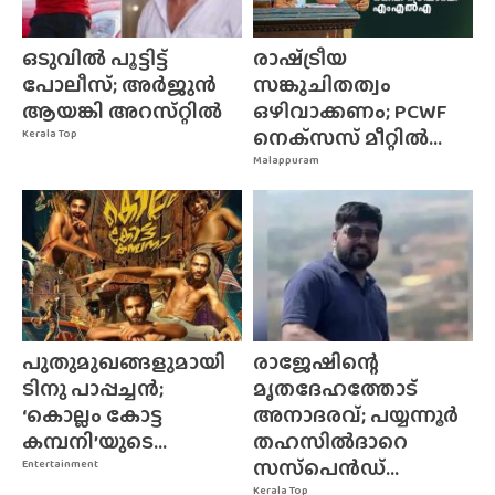
ഒടുവിൽ പൂട്ടിട്ട്
രാഷ്‌ട്രീയ
പോലീസ്; അർജുൻ
സങ്കുചിതത്വം
ആയങ്കി അറസ്‌റ്റിൽ
ഒഴിവാക്കണം; PCWF
നെക്‌സസ്‌ മീറ്റിൽ...
Kerala Top
Malappuram
പുതുമുഖങ്ങളുമായി
രാജേഷിന്റെ
ടിനു പാപ്പച്ചൻ;
മൃതദേഹത്തോട്
‘കൊല്ലം കോട്ട
അനാദരവ്; പയ്യന്നൂർ
കമ്പനി’യുടെ...
തഹസിൽദാറെ
സസ്‌പെൻഡ്...
Entertainment
Kerala Top