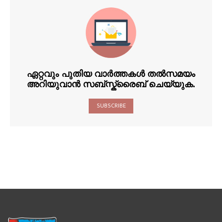
ഏറ്റവും പുതിയ വാർത്തകൾ തൽസമയം
അറിയുവാൻ സബ്സ്ക്രൈബ് ചെയ്യുക.
SUBSCRIBE