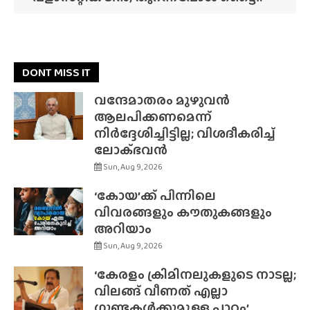
DONT MISS IT
വന്ദേമാതരം മുഴുവൻ
ആലപിക്കണമെന്ന്
നിർദ്ദേശിച്ചിട്ടില്ല; വിശദീകരിച്ച്
ലോക്‌ഭവൻ
Sun, Aug 9, 2026
‘കോയ’ക്ക് പിന്നിലെ
വിവരങ്ങളും കൗതുകങ്ങളും
അറിയാം
Sun, Aug 9, 2026
‘കേരളം ക്രിമിനലുകളുടെ നാടല്ല;
വിലങ്ങ് വീണത് എല്ലാ
ഗുണ്ടകൾക്കുമുള്ള പാഠം’