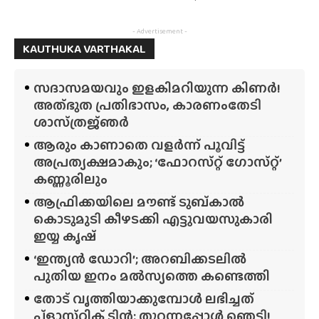
- Advertisement -
KAUTHUKA VARTHAKAL
സദാസമയവും ഇളകിമറിയുന്ന കിണർ!
അത്‌ഭുത പ്രതിഭാസം, കാരണംതേടി
ശാസ്‌ത്രജ്‌ഞർ
ആരും കാണാതെ വളർന്ന് പൂവിട്ട്
അപ്രത്യക്ഷമാകും; ‘ഫോറസ്‌റ്റ്‌ ഗോസ്‌റ്റ്’
കണ്ണൂരിലും
ആഫ്രിക്കയിലെ മൗണ്ട് ടുബ്‌കാൽ
കൊടുമുടി കീഴടക്കി എട്ടുവയസുകാരി
ഇയ്യ കൃഷ്
‘ഇന്ത്യൻ ഡോറി’; അറബിക്കടലിൽ
പുതിയ ഇനം മൽസ്യത്തെ കണ്ടെത്തി
തോട് വൃത്തിയാക്കുമ്പോൾ ലഭിച്ചത്
പ്‌ളാസ്‌റ്റിക് ടിൻ; തുറന്നപ്പോൾ ഞെട്ടി!