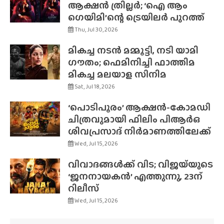
ആക്ഷൻ ത്രില്ലർ; ‘ഐ ആം
ഗെയിമി’ന്റെ ട്രെയിലർ പുറത്ത്
Thu, Jul 30, 2026
മികച്ച നടൻ മമ്മൂട്ടി, നടി യാമി
ഗൗതം; ഫെമിനിച്ചി ഫാത്തിമ
മികച്ച മലയാള സിനിമ
Sat, Jul 18, 2026
‘പൊടിപൂരം’ ആക്ഷൻ-കോമഡി
ചിത്രവുമായി ഫിലിം പിആർഒ
ശിവപ്രസാദ് നിർമാണത്തിലേക്ക്
Wed, Jul 15, 2026
വിവാദങ്ങൾക്ക് വിട; വിജയ്‌യുടെ
‘ജനനായകൻ’ എത്തുന്നു, 23ന്
റിലീസ്
Wed, Jul 15, 2026