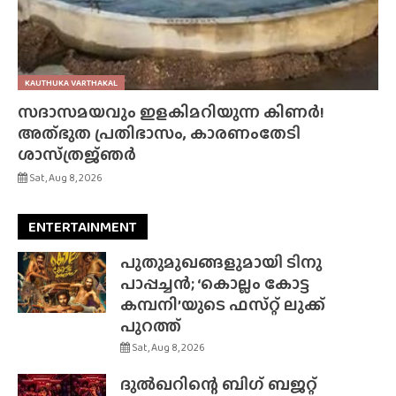
KAUTHUKA VARTHAKAL
സദാസമയവും ഇളകിമറിയുന്ന കിണർ!
അത്‌ഭുത പ്രതിഭാസം, കാരണംതേടി
ശാസ്‌ത്രജ്‌ഞർ
Sat, Aug 8, 2026
ENTERTAINMENT
പുതുമുഖങ്ങളുമായി ടിനു
പാപ്പച്ചൻ; ‘കൊല്ലം കോട്ട
കമ്പനി’യുടെ ഫസ്‌റ്റ് ലുക്ക്
പുറത്ത്
Sat, Aug 8, 2026
ദുൽഖറിന്റെ ബിഗ് ബജറ്റ്