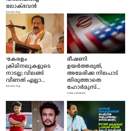
ലോക്‌ഭവൻ
Kerala Top
‘കേരളം
ഭീഷണി
ക്രിമിനലുകളുടെ
ഉയർത്തരുത്,
നാടല്ല; വിലങ്ങ്
അമേരിക്ക നിലപാട്
വീണത് എല്ലാ...
തിരുത്താതെ
ഹോർമുസ്...
Kerala Top
Loka Jalakam