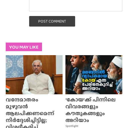
POST COMMENT
YOU MAY LIKE
വന്ദേമാതരം
‘കോയ’ക്ക് പിന്നിലെ
മുഴുവൻ
വിവരങ്ങളും
ആലപിക്കണമെന്ന്
കൗതുകങ്ങളും
നിർദ്ദേശിച്ചിട്ടില്ല;
അറിയാം
വിശദീകരിച്ച്
Spotlight