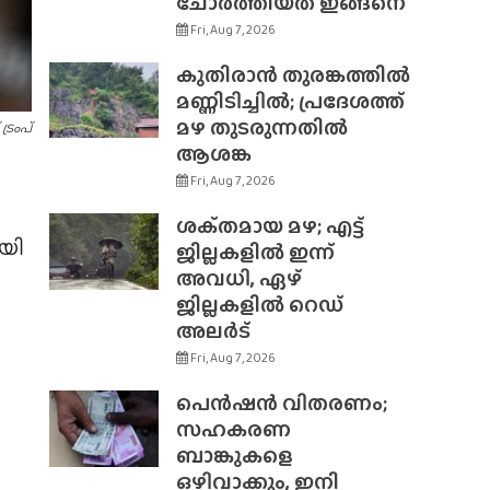
ചോർത്തിയത് ഇങ്ങനെ
Fri, Aug 7, 2026
കുതിരാൻ തുരങ്കത്തിൽ
മണ്ണിടിച്ചിൽ; പ്രദേശത്ത്
മഴ തുടരുന്നതിൽ
്രം​പ്
ആശങ്ക
Fri, Aug 7, 2026
ശക്‌തമായ മഴ; എട്ട്
യി
ജില്ലകളിൽ ഇന്ന്
അവധി, ഏഴ്
ജില്ലകളിൽ റെഡ്
അലർട്
Fri, Aug 7, 2026
പെൻഷൻ വിതരണം;
സഹകരണ
ബാങ്കുകളെ
ഒഴിവാക്കും, ഇനി