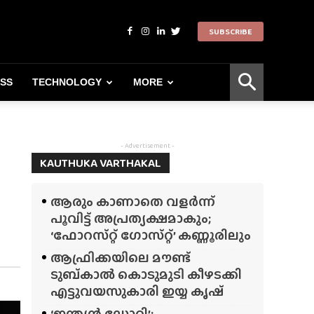
SUBSCRIBE
ESS
TECHNOLOGY
MORE
- Advertisement -
KAUTHUKA VARTHAKAL
ആരും കാണാതെ വളർന്ന്
പൂവിട്ട് അപ്രത്യക്ഷമാകും;
‘ഫോറസ്‌റ്റ്‌ ഗോസ്‌റ്റ്’ കണ്ണൂരിലും
ആഫ്രിക്കയിലെ മൗണ്ട്
ടുബ്‌കാൽ കൊടുമുടി കീഴടക്കി
എട്ടുവയസുകാരി ഇയ്യ കൃഷ്
‘ഇന്ത്യൻ ഡോറി’;