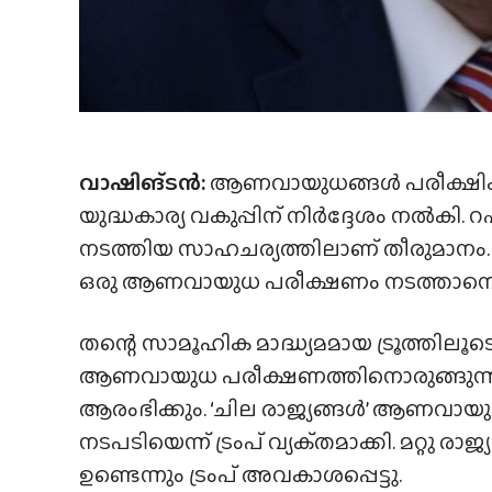
വാഷിങ്ടൻ:
ആണവായുധങ്ങൾ പരീക്ഷിക്
യുദ്ധകാര്യ വകുപ്പിന് നിർദ്ദേശം നൽക
നടത്തിയ സാഹചര്യത്തിലാണ് തീരുമാനം
ഒരു ആണവായുധ പരീക്ഷണം നടത്താനൊ
തന്റെ സാമൂഹിക മാദ്ധ്യമമായ ട്രൂത്തില
ആണവായുധ പരീക്ഷണത്തിനൊരുങ്ങുന്ന വ
ആരംഭിക്കും. ‘ചില രാജ്യങ്ങൾ’ ആണവായു
നടപടിയെന്ന് ട്രംപ് വ്യക്‌തമാക്കി. മറ്
ഉണ്ടെന്നും ട്രംപ് അവകാശപ്പെട്ടു.