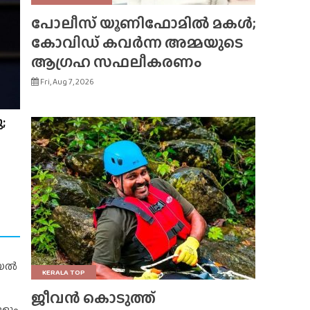
പോലീസ് യൂണിഫോമിൽ മകൾ;
കോവിഡ് കവർന്ന അമ്മയുടെ
ആഗ്രഹ സഫലീകരണം
Fri, Aug 7, 2026
;
റിയൽ
KERALA TOP
ജീവൻ കൊടുത്ത്
ങളും