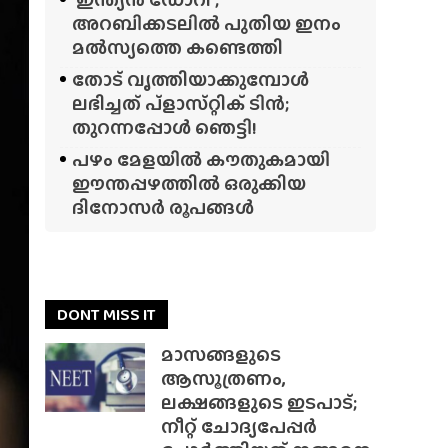
അറബിക്കടലിൽ പുതിയ ഇനം
മൽസ്യത്തെ കണ്ടെത്തി
തോട് വൃത്തിയാക്കുമ്പോൾ
ലഭിച്ചത് പ്‌ളാസ്‌റ്റിക് ടിൻ;
തുറന്നപ്പോൾ ഞെട്ടി!
പഴം മേളയിൽ കൗതുകമായി
ഈന്തപ്പഴത്തിൽ ഒരുക്കിയ
ദിനോസർ രൂപങ്ങൾ
DONT MISS IT
മാസങ്ങളുടെ
ആസൂത്രണം,
ലക്ഷങ്ങളുടെ ഇടപാട്;
നീറ്റ് ചോദ്യപേപ്പർ