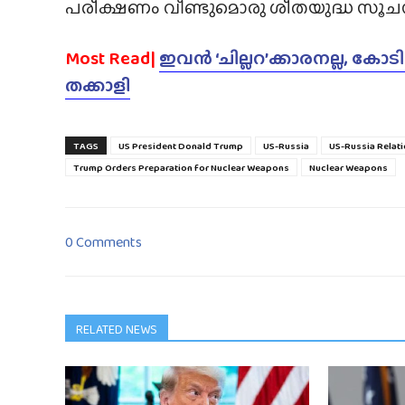
പരീക്ഷണം വീണ്ടുമൊരു ശീതയുദ്ധ സൂചന
Most Read|
ഇവൻ ‘ചില്ലറ’ക്കാരനല്ല, കോ
തക്കാളി
TAGS
US President Donald Trump
US-Russia
US-Russia Relat
Trump Orders Preparation for Nuclear Weapons
Nuclear Weapons
0 Comments
RELATED NEWS