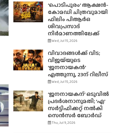
‘പൊടിപൂരം’ ആക്ഷൻ-
കോമഡി ചിത്രവുമായി
ഫിലിം പിആർഒ
ശിവപ്രസാദ്
നിർമാണത്തിലേക്ക്
Wed, Jul 15, 2026
വിവാദങ്ങൾക്ക് വിട;
വിജയ്‌യുടെ
‘ജനനായകൻ’
എത്തുന്നു, 23ന് റിലീസ്
Wed, Jul 15, 2026
‘ജനനായകന്’ ഒടുവിൽ
പ്രദർശനാനുമതി; ‘എ’
സർട്ടിഫിക്കറ്റ് നൽകി
സെൻസർ ബോർഡ്
Thu, Jul 9, 2026