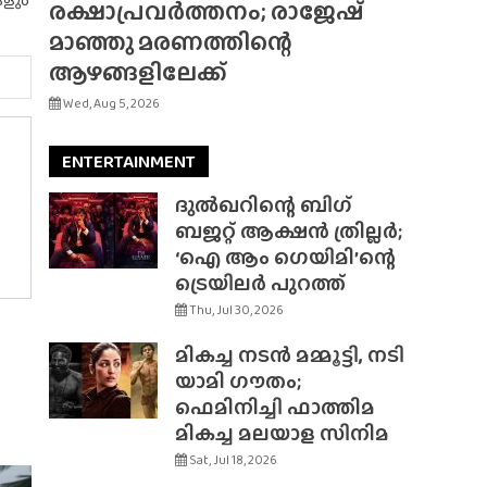
രക്ഷാപ്രവർത്തനം; രാജേഷ്
മാഞ്ഞു മരണത്തിന്റെ
ആഴങ്ങളിലേക്ക്
Wed, Aug 5, 2026
ENTERTAINMENT
ദുൽഖറിന്റെ ബിഗ്
ബജറ്റ് ആക്ഷൻ ത്രില്ലർ;
‘ഐ ആം ഗെയിമി’ന്റെ
ട്രെയിലർ പുറത്ത്
Thu, Jul 30, 2026
മികച്ച നടൻ മമ്മൂട്ടി, നടി
യാമി ഗൗതം;
ഫെമിനിച്ചി ഫാത്തിമ
മികച്ച മലയാള സിനിമ
Sat, Jul 18, 2026