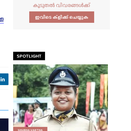
കൂടുതൽ വിവരങ്ങൾക്ക്
ഇവിടെ ക്ളിക്ക്‌ ചെയ്യുക
്ള
SPOTLIGHT
SHUBHA VARTHA