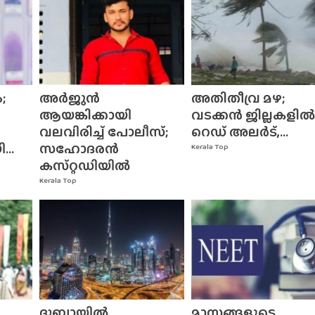
;
അർജുൻ
അതിതീവ്ര മഴ;
ആയങ്കിക്കായി
വടക്കൻ ജില്ലകളിൽ
വലവിരിച്ച് പോലീസ്;
റെഡ് അലർട്,...
..
സഹോദരൻ
Kerala Top
കസ്‌റ്റഡിയിൽ
Kerala Top
ദുബായിൽ
മാസങ്ങളുടെ