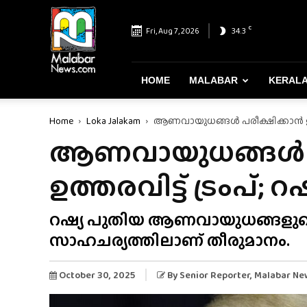
Malabar
News
C
Fri, Aug 7, 2026
34.3
–
Most
Reliable
&
HOME
MALABAR
KERAL
Dependable
News
Home
Loka Jalakam
ആണവായുധങ്ങൾ പരീക്ഷിക്കാൻ ഉത്തരവിട
Portal
ആണവായുധങ്ങൾ പ
ഉത്തരവിട്ട് ട്രംപ്; റഷ
റഷ്യ പുതിയ ആണവായുധങ്ങളുട
സാഹചര്യത്തിലാണ് തീരുമാനം.
October 30, 2025
By
Senior Reporter
, Malabar Ne