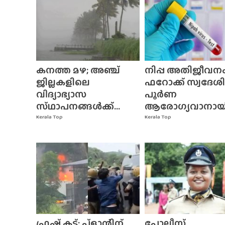
കനത്ത മഴ; അഞ്ച്
നിപ്പ അതിജീവനം
ജില്ലകളിലെ
ഫറോക്ക് സ്വദേശി
വിദ്യാഭ്യാസ
പൂർണ
സ്‌ഥാപനങ്ങൾക്ക്‌...
ആരോഗ്യവാനായി.
Kerala Top
Kerala Top
ഫ്രഷ് കട്ട്; പ്ളാന്റിന്
പോലീസ്