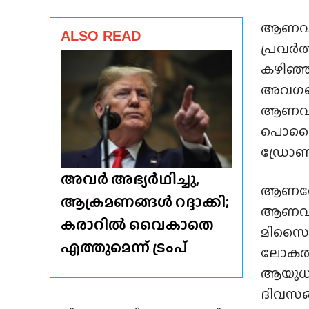
ആണവശ
ALSO READ
പ്രവർത
കഴിഞ്ഞ 
അവഗണിച
ആണവശേ
പൊസൈയ്
ഡ്രോണാ
അവർ അഭ്യർഥിച്ചു,
ആണവോർജ
ആക്രമണങ്ങൾ റദ്ദാക്കി;
ആണവശേഷ
കരാറിൽ വൈകാതെ
മിസൈലു
എത്തുമെന്ന് ട്രംപ്
ലോകത്ത
ആയുധങ
ദിവസങ