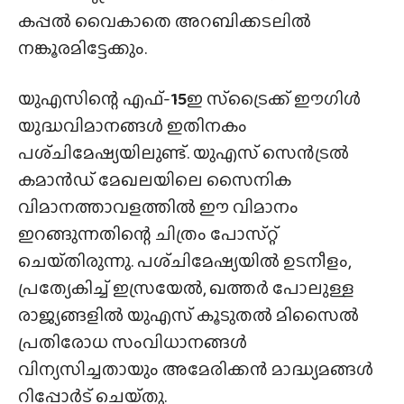
കപ്പൽ വൈകാതെ അറബിക്കടലിൽ
നങ്കൂരമിട്ടേക്കും.
യുഎസിന്റെ എഫ്-
15
ഇ സ്‌ട്രൈക്ക് ഈഗിൾ
യുദ്ധവിമാനങ്ങൾ ഇതിനകം
പശ്‌ചിമേഷ്യയിലുണ്ട്. യുഎസ് സെൻട്രൽ
കമാൻഡ് മേഖലയിലെ സൈനിക
വിമാനത്താവളത്തിൽ ഈ വിമാനം
ഇറങ്ങുന്നതിന്റെ ചിത്രം പോസ്‌റ്റ്
ചെയ്‌തിരുന്നു. പശ്‌ചിമേഷ്യയിൽ ഉടനീളം,
പ്രത്യേകിച്ച് ഇസ്രയേൽ, ഖത്തർ പോലുള്ള
രാജ്യങ്ങളിൽ യുഎസ് കൂടുതൽ മിസൈൽ
പ്രതിരോധ സംവിധാനങ്ങൾ
വിന്യസിച്ചതായും അമേരിക്കൻ മാദ്ധ്യമങ്ങൾ
റിപ്പോർട് ചെയ്‌തു.