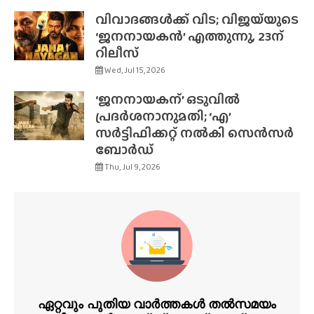
വിവാദങ്ങൾക്ക് വിട; വിജയ്‌യുടെ
‘ജനനായകൻ’ എത്തുന്നു, 23ന്
റിലീസ്
Wed, Jul 15, 2026
‘ജനനായകന്’ ഒടുവിൽ
പ്രദർശനാനുമതി; ‘എ’
സർട്ടിഫിക്കറ്റ് നൽകി സെൻസർ
ബോർഡ്
Thu, Jul 9, 2026
ഏറ്റവും പുതിയ വാർത്തകൾ തൽസമയം