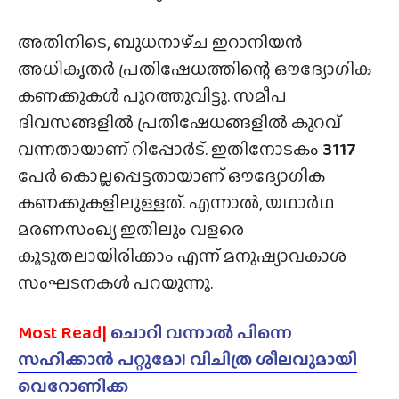
അതിനിടെ, ബുധനാഴ്‌ച ഇറാനിയൻ
അധികൃതർ പ്രതിഷേധത്തിന്റെ ഔദ്യോഗിക
കണക്കുകൾ പുറത്തുവിട്ടു. സമീപ
ദിവസങ്ങളിൽ പ്രതിഷേധങ്ങളിൽ കുറവ്
വന്നതായാണ് റിപ്പോർട്. ഇതിനോടകം
3117
പേർ കൊല്ലപ്പെട്ടതായാണ് ഔദ്യോഗിക
കണക്കുകളിലുള്ളത്. എന്നാൽ, യഥാർഥ
മരണസംഖ്യ ഇതിലും വളരെ
കൂടുതലായിരിക്കാം എന്ന് മനുഷ്യാവകാശ
സംഘടനകൾ പറയുന്നു.
Most Read|
ചൊറി വന്നാൽ പിന്നെ
സഹിക്കാൻ പറ്റുമോ! വിചിത്ര ശീലവുമായി
വെറോണിക്ക