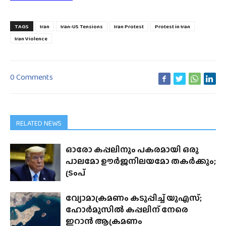
TAGS
Iran
Iran-US Tensions
Iran Protest
Protest in Iran
Iran Violence
0 Comments
RELATED NEWS
ഓരോ കപ്പലിനും പകരമായി ഒരു
പാലമോ ഊർജനിലയമോ തകർക്കും;
ട്രംപ്
വ്യോമാക്രമണം കടുപ്പിച്ച് യുഎസ്;
ഹോർമുസിൽ കപ്പലിന് നേരെ
ഇറാൻ ആക്രമണം