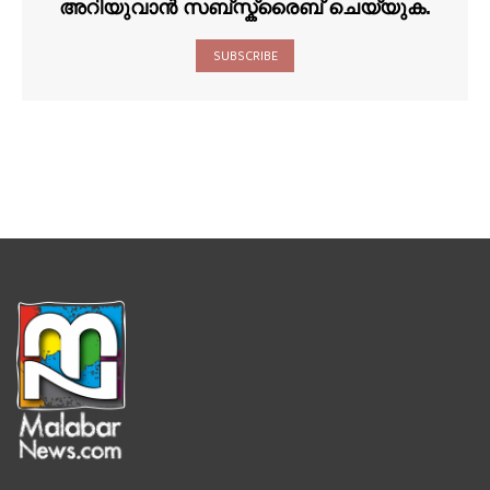
അറിയുവാൻ സബ്സ്ക്രൈബ് ചെയ്യുക.
SUBSCRIBE