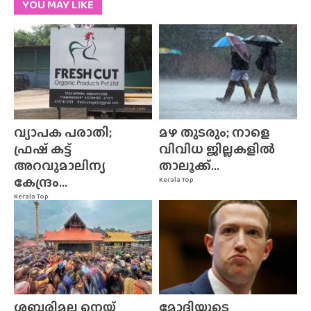
YOU MAY LIKE
വ്യാപക പരാതി;
മഴ തുടരും; നാളെ
ഫ്രഷ് കട്ട്
വിവിധ ജില്ലകളിൽ
അറവുമാലിന്യ
താലൂക്ക്...
കേന്ദ്രം...
Kerala Top
Kerala Top
ശബരിമല നെയ്യ്
മോദിയുടെ