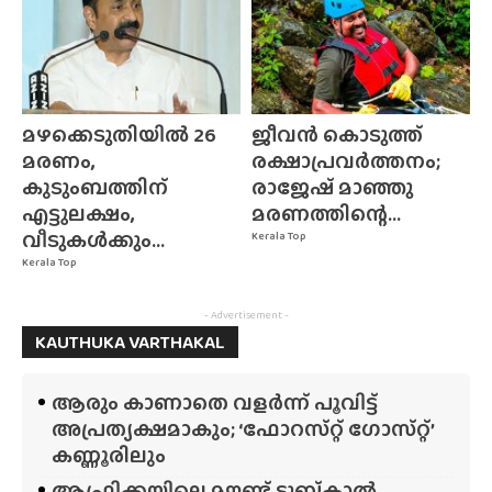
മഴക്കെടുതിയിൽ 26
ജീവൻ കൊടുത്ത്
മരണം,
രക്ഷാപ്രവർത്തനം;
കുടുംബത്തിന്
രാജേഷ് മാഞ്ഞു
എട്ടുലക്ഷം,
മരണത്തിന്റെ...
വീടുകൾക്കും...
Kerala Top
Kerala Top
- Advertisement -
KAUTHUKA VARTHAKAL
ആരും കാണാതെ വളർന്ന് പൂവിട്ട്
അപ്രത്യക്ഷമാകും; ‘ഫോറസ്‌റ്റ്‌ ഗോസ്‌റ്റ്’
കണ്ണൂരിലും
ആഫ്രിക്കയിലെ മൗണ്ട് ടുബ്‌കാൽ