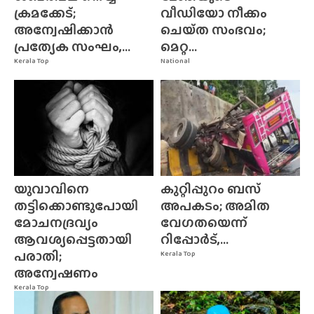
ക്രമക്കേട്;
വീഡിയോ നീക്കം
അന്വേഷിക്കാൻ
ചെയ്‌ത സംഭവം;
പ്രത്യേക സംഘം,...
മെറ്റ...
Kerala Top
National
യുവാവിനെ
കുറ്റിപ്പുറം ബസ്
തട്ടിക്കൊണ്ടുപോയി
അപകടം; അമിത
മോചനദ്രവ്യം
വേഗതയെന്ന്
ആവശ്യപ്പെട്ടതായി
റിപ്പോർട്,...
പരാതി;
Kerala Top
അന്വേഷണം
Kerala Top