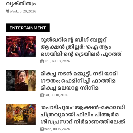
വ്യക്‌തിത്വം
Wed, Jul 29, 2026
ENTERTAINMENT
ദുൽഖറിന്റെ ബിഗ് ബജറ്റ്
ആക്ഷൻ ത്രില്ലർ; ‘ഐ ആം
ഗെയിമി’ന്റെ ട്രെയിലർ പുറത്ത്
Thu, Jul 30, 2026
മികച്ച നടൻ മമ്മൂട്ടി, നടി യാമി
ഗൗതം; ഫെമിനിച്ചി ഫാത്തിമ
മികച്ച മലയാള സിനിമ
Sat, Jul 18, 2026
‘പൊടിപൂരം’ ആക്ഷൻ-കോമഡി
ചിത്രവുമായി ഫിലിം പിആർഒ
ശിവപ്രസാദ് നിർമാണത്തിലേക്ക്
Wed, Jul 15, 2026