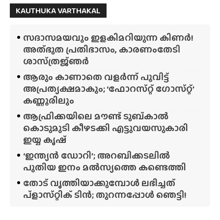
KAUTHUKA VARTHAKAL
സദാസമയവും ഇളകിമറിയുന്ന കിണർ!
അത്‌ഭുത പ്രതിഭാസം, കാരണംതേടി
ശാസ്‌ത്രജ്‌ഞർ
ആരും കാണാതെ വളർന്ന് പൂവിട്ട്
അപ്രത്യക്ഷമാകും; ‘ഫോറസ്‌റ്റ്‌ ഗോസ്‌റ്റ്’
കണ്ണൂരിലും
ആഫ്രിക്കയിലെ മൗണ്ട് ടുബ്‌കാൽ
കൊടുമുടി കീഴടക്കി എട്ടുവയസുകാരി
ഇയ്യ കൃഷ്
‘ഇന്ത്യൻ ഡോറി’; അറബിക്കടലിൽ
പുതിയ ഇനം മൽസ്യത്തെ കണ്ടെത്തി
തോട് വൃത്തിയാക്കുമ്പോൾ ലഭിച്ചത്
പ്‌ളാസ്‌റ്റിക് ടിൻ; തുറന്നപ്പോൾ ഞെട്ടി!