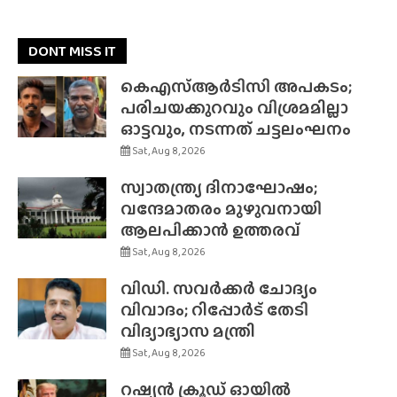
DONT MISS IT
കെഎസ്ആർടിസി അപകടം;
പരിചയക്കുറവും വിശ്രമമില്ലാ
ഓട്ടവും, നടന്നത് ചട്ടലംഘനം
Sat, Aug 8, 2026
സ്വാതന്ത്ര്യ ദിനാഘോഷം;
വന്ദേമാതരം മുഴുവനായി
ആലപിക്കാൻ ഉത്തരവ്
Sat, Aug 8, 2026
വിഡി. സവർക്കർ ചോദ്യം
വിവാദം; റിപ്പോർട് തേടി
വിദ്യാഭ്യാസ മന്ത്രി
Sat, Aug 8, 2026
റഷ്യൻ ക്രൂഡ് ഓയിൽ