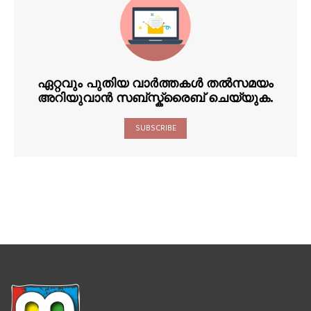
ഏറ്റവും പുതിയ വാർത്തകൾ തൽസമയം
അറിയുവാൻ സബ്സ്ക്രൈബ് ചെയ്യുക.
SUBSCRIBE