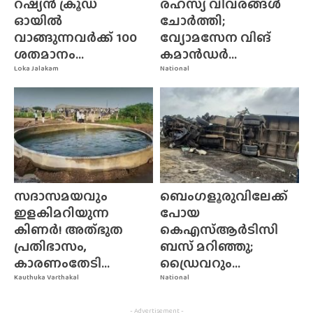
റഷ്യൻ ക്രൂഡ്
രഹസ്യ വിവരങ്ങൾ
ഓയിൽ
ചോർത്തി;
വാങ്ങുന്നവർക്ക് 100
വ്യോമസേന വിങ്‌
ശതമാനം...
കമാൻഡർ...
Loka Jalakam
National
സദാസമയവും
ബെംഗളൂരുവിലേക്ക്
ഇളകിമറിയുന്ന
പോയ
കിണർ! അത്‌ഭുത
കെഎസ്ആർടിസി
പ്രതിഭാസം,
ബസ് മറിഞ്ഞു;
കാരണംതേടി...
ഡ്രൈവറും...
Kauthuka Varthakal
National
- Advertisement -