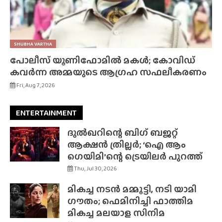
SHUBHA VARTHA
പോലീസ് യൂണിഫോമിൽ മകൾ; കോവിഡ്
കവർന്ന അമ്മയുടെ ആഗ്രഹ സഫലീകരണം
Fri, Aug 7, 2026
ENTERTAINMENT
ദുൽഖറിന്റെ ബിഗ് ബജറ്റ്
ആക്ഷൻ ത്രില്ലർ; ‘ഐ ആം
ഗെയിമി’ന്റെ ട്രെയിലർ പുറത്ത്
Thu, Jul 30, 2026
മികച്ച നടൻ മമ്മൂട്ടി, നടി യാമി
ഗൗതം; ഫെമിനിച്ചി ഫാത്തിമ
മികച്ച മലയാള സിനിമ