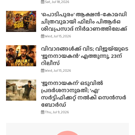
Sat, Jul 18, 2026
‘പൊടിപൂരം’ ആക്ഷൻ-കോമഡി
ചിത്രവുമായി ഫിലിം പിആർഒ
ശിവപ്രസാദ് നിർമാണത്തിലേക്ക്
Wed, Jul 15, 2026
വിവാദങ്ങൾക്ക് വിട; വിജയ്‌യുടെ
‘ജനനായകൻ’ എത്തുന്നു, 23ന്
റിലീസ്
Wed, Jul 15, 2026
‘ജനനായകന്’ ഒടുവിൽ
പ്രദർശനാനുമതി; ‘എ’
സർട്ടിഫിക്കറ്റ് നൽകി സെൻസർ
ബോർഡ്
Thu, Jul 9, 2026