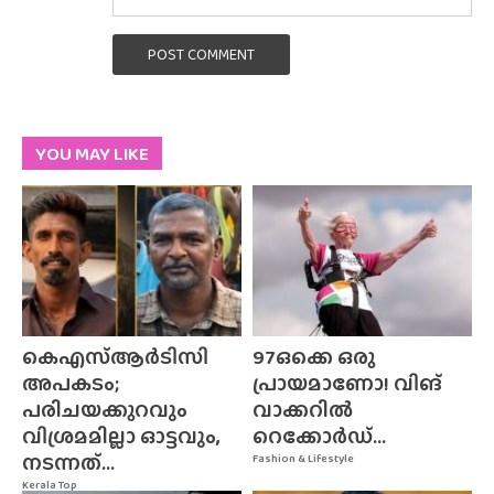
POST COMMENT
YOU MAY LIKE
കെഎസ്ആർടിസി
97ഒക്കെ ഒരു
അപകടം;
പ്രായമാണോ! വിങ്
പരിചയക്കുറവും
വാക്കറിൽ
വിശ്രമമില്ലാ ഓട്ടവും,
റെക്കോർഡ്...
നടന്നത്...
Fashion & Lifestyle
Kerala Top