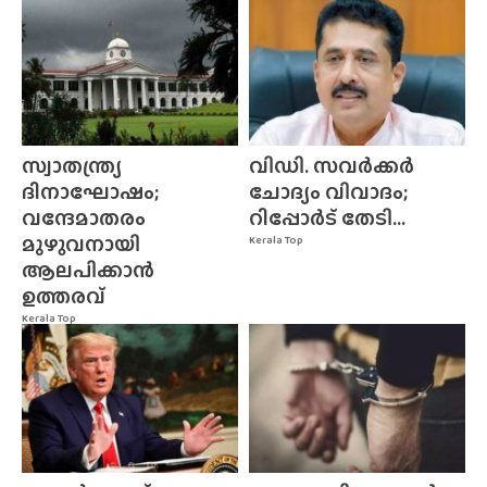
സ്വാതന്ത്ര്യ
വിഡി. സവർക്കർ
ദിനാഘോഷം;
ചോദ്യം വിവാദം;
വന്ദേമാതരം
റിപ്പോർട് തേടി...
മുഴുവനായി
Kerala Top
ആലപിക്കാൻ
ഉത്തരവ്
Kerala Top