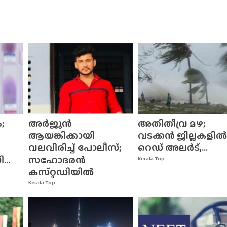
;
അർജുൻ
അതിതീവ്ര മഴ;
ആയങ്കിക്കായി
വടക്കൻ ജില്ലകളിൽ
വലവിരിച്ച് പോലീസ്;
റെഡ് അലർട്,...
..
സഹോദരൻ
Kerala Top
കസ്‌റ്റഡിയിൽ
Kerala Top