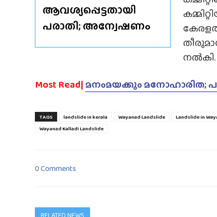
ആവശ്യപ്പെട്ടതായി
കമ്മിറ്
പരാതി; അന്വേഷണം
കേരളത്
തീരുമാന
നൽകി.
Most Read|
മനംമയക്കും മനോഹാരിത; പറ
TAGS
landslide in kerala
Wayanad Landslide
Landslide in Wa
Wayanad Kalladi Landslide
0 Comments
RELATED NEWS