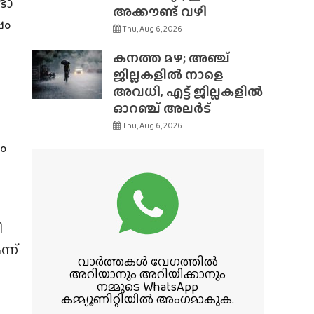
ടോ
അക്കൗണ്ട് വഴി
ഷം
Thu, Aug 6, 2026
കനത്ത മഴ; അഞ്ച്
ജില്ലകളിൽ നാളെ
അവധി, എട്ട് ജില്ലകളിൽ
ഓറഞ്ച് അലർട്
Thu, Aug 6, 2026
ം
ി
്ന്
വാർത്തകൾ വേഗത്തിൽ
അറിയാനും അറിയിക്കാനും
നമ്മുടെ WhatsApp
കമ്മ്യൂണിറ്റിയിൽ അംഗമാകുക.