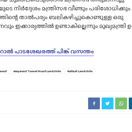
റിയുടെ നിർദ്ദേശം മന്ത്രിസഭ വീണ്ടും പരിശോധിക്കും.
തിന്റെ താൽപര്യം ബലികഴിച്ചുകൊണ്ടുള്ള ഒരു
വും ഇക്കാര്യത്തിൽ ഉണ്ടാകില്ലെന്നും മുഖ്യമന്ത്രി ഉറ
ാൽ പാടശേഖരത്ത് പിങ്ക് വസന്തം
yanad
Wayanad Tunnel Road Landslide
Kalladi Landslide