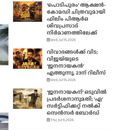
‘പൊടിപൂരം’ ആക്ഷൻ-
കോമഡി ചിത്രവുമായി
ഫിലിം പിആർഒ
ശിവപ്രസാദ്
നിർമാണത്തിലേക്ക്
Wed, Jul 15, 2026
വിവാദങ്ങൾക്ക് വിട;
വിജയ്‌യുടെ
‘ജനനായകൻ’
എത്തുന്നു, 23ന് റിലീസ്
Wed, Jul 15, 2026
‘ജനനായകന്’ ഒടുവിൽ
പ്രദർശനാനുമതി; ‘എ’
സർട്ടിഫിക്കറ്റ് നൽകി
സെൻസർ ബോർഡ്
Thu, Jul 9, 2026