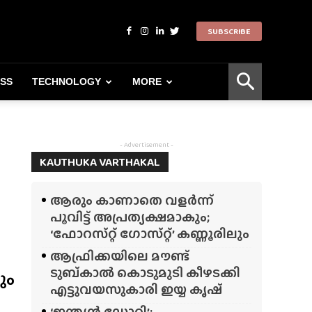
SUBSCRIBE
ESS
TECHNOLOGY
MORE
- Advertisement -
KAUTHUKA VARTHAKAL
ആരും കാണാതെ വളർന്ന്
പൂവിട്ട് അപ്രത്യക്ഷമാകും;
‘ഫോറസ്‌റ്റ്‌ ഗോസ്‌റ്റ്’ കണ്ണൂരിലും
ആഫ്രിക്കയിലെ മൗണ്ട്
ടുബ്‌കാൽ കൊടുമുടി കീഴടക്കി
ും
എട്ടുവയസുകാരി ഇയ്യ കൃഷ്
‘ഇന്ത്യൻ ഡോറി’;