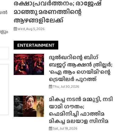
രക്ഷാപ്രവർത്തനം; രാജേഷ്
മാഞ്ഞു മരണത്തിന്റെ
റിയൽ
ആഴങ്ങളിലേക്ക്
Wed, Aug 5, 2026
ങളും
ENTERTAINMENT
ദുൽഖറിന്റെ ബിഗ്
ബജറ്റ് ആക്ഷൻ ത്രില്ലർ;
‘ഐ ആം ഗെയിമി’ന്റെ
ട്രെയിലർ പുറത്ത്
Thu, Jul 30, 2026
മികച്ച നടൻ മമ്മൂട്ടി, നടി
യാമി ഗൗതം;
ഫെമിനിച്ചി ഫാത്തിമ
മികച്ച മലയാള സിനിമ
Sat, Jul 18, 2026