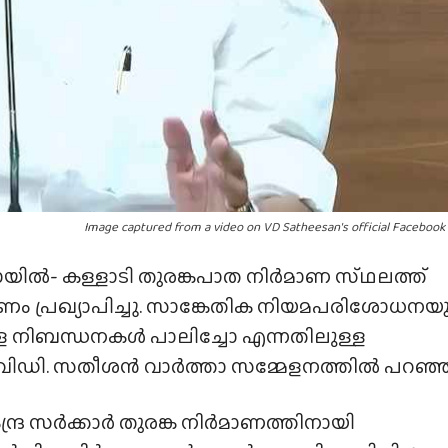
Image captured from a video on VD Satheesan's official Facebook
ൽ- കള്ളാടി തുരങ്കപാത നിർമാണ സ്‌ഥലത്ത്‌
ണം പ്രഖ്യാപിച്ചു. സാങ്കേതിക നിയമപരിശോധനയ
ള നിബന്ധനകൾ പാലിച്ചോ എന്നതിലുള്ള
രി വിഡി. സതീശൻ വാർത്താ സമ്മേളനത്തിൽ പറഞ്ഞ
്ദ്ര സർക്കാർ തുരങ്ക നിർമാണത്തിനായി