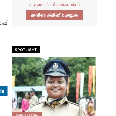
കൂടുതൽ വിവരങ്ങൾക്ക്
ഇവിടെ ക്ളിക്ക്‌ ചെയ്യുക
പ്പ്
SPOTLIGHT
SHUBHA VARTHA