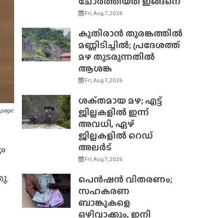
ചോർത്തിയത് ഇങ്ങനെ
Fri, Aug 7, 2026
കുതിരാൻ തുരങ്കത്തിൽ
മണ്ണിടിച്ചിൽ; പ്രദേശത്ത്
മഴ തുടരുന്നതിൽ
ആശങ്ക
Fri, Aug 7, 2026
ശക്‌തമായ മഴ; എട്ട്
ജില്ലകളിൽ ഇന്ന്
 page.
അവധി, ഏഴ്
ജില്ലകളിൽ റെഡ്
അലർട്
ും
Fri, Aug 7, 2026
ു.
പെൻഷൻ വിതരണം;
സഹകരണ
ബാങ്കുകളെ
ഒഴിവാക്കും, ഇനി