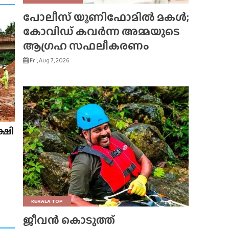
പോലീസ് യൂണിഫോമിൽ മകൾ;
കോവിഡ് കവർന്ന അമ്മയുടെ
ആഗ്രഹ സഫലീകരണം
Fri, Aug 7, 2026
ക്ഷി
KERALA TOP
ജീവൻ കൊടുത്ത്