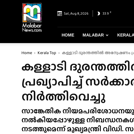
Malabar
News
C
Sat, Aug 8, 2026
33.9
–
Most
Reliable
&
HOME
MALABAR
KERAL
Dependable
News
Home
Kerala Top
കള്ളാടി ദുരന്തത്തിൽ അന്വേഷണം പ്ര
Portal
കള്ളാടി ദുരന്തത
പ്രഖ്യാപിച്ച് സർക്
നിർത്തിവെച്ചു
സാങ്കേതിക നിയമപരിശോധനയും
നൽകിയപ്പോഴുള്ള നിബന്ധനകൾ
നടത്തുമെന്ന് മുഖ്യമന്ത്രി വിഡ