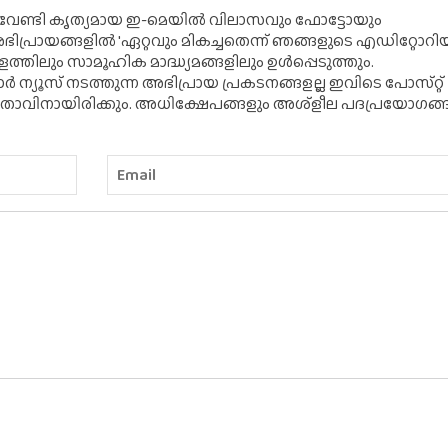
് വേണ്ടി കൃത്യമായ ഇ-മെയിൽ വിലാസവും ഫോട്ടോയും
ന അഭിപ്രായങ്ങളിൽ 'ഏറ്റവും മികച്ചതെന്ന് ഞങ്ങളുടെ എഡിറ്റോ
്തിലും സാമൂഹിക മാദ്ധ്യമങ്ങളിലും ഉൾപ്പെടുത്തും.
 ന്യൂസ് നടത്തുന്ന അഭിപ്രായ പ്രകടനങ്ങളല്ല ഇവിടെ പോസ്‌റ്റ്
ിതാവിനായിരിക്കും. അധിക്ഷേപങ്ങളും അശ്‌ളീല പദപ്രയോഗങ്