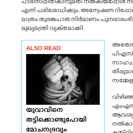
പാരിസ്‌ഥിതികാനുമതി നൽകിയപ്പോൾ നൽകി
എന്ന് പരിശോധിക്കും. അന്വേഷണ റിപ്പോ
മാത്രം തുരങ്കപാത നിർമാണം പുനരാരംഭിക്
മുഖ്യമന്ത്രി വ്യക്‌തമാക്കി.
അതേസമയ
ALSO READ
പിഎസ്‌
സാഹചര്
തീരുമാന
സമ്മേള
വിഴിഞ്ഞ
എംഎസ്
യുവാവിനെ
ആവശ്യപ
തട്ടിക്കൊണ്ടുപോയി
നൽകാൻ
മോചനദ്രവ്യം
കമ്മിറ്