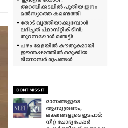
അറബിക്കടലിൽ പുതിയ ഇനം
മൽസ്യത്തെ കണ്ടെത്തി
തോട് വൃത്തിയാക്കുമ്പോൾ
ലഭിച്ചത് പ്‌ളാസ്‌റ്റിക് ടിൻ;
തുറന്നപ്പോൾ ഞെട്ടി!
പഴം മേളയിൽ കൗതുകമായി
ഈന്തപ്പഴത്തിൽ ഒരുക്കിയ
ദിനോസർ രൂപങ്ങൾ
DONT MISS IT
മാസങ്ങളുടെ
ആസൂത്രണം,
ലക്ഷങ്ങളുടെ ഇടപാട്;
നീറ്റ് ചോദ്യപേപ്പർ