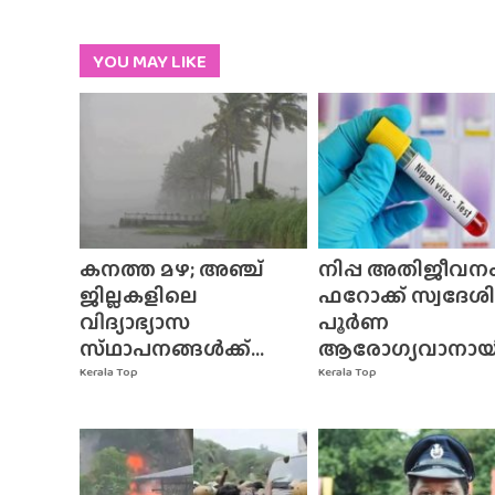
YOU MAY LIKE
കനത്ത മഴ; അഞ്ച്
നിപ്പ അതിജീവനം
ജില്ലകളിലെ
ഫറോക്ക് സ്വദേശി
വിദ്യാഭ്യാസ
പൂർണ
സ്‌ഥാപനങ്ങൾക്ക്‌...
ആരോഗ്യവാനായി.
Kerala Top
Kerala Top