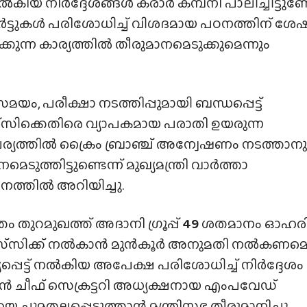
യ നിർദ്ദേശങ്ങൾ കരാർ കമ്പനി പാലിച്ചിട്ടുണ്
ർട്ടുകൾ പരിശോധിച്ച് വിശദമായ പഠനത്തിന് ശേ
കുന്ന കാര്യത്തിൽ തീരുമാനമെടുക്കുമെന്നും
ം, പരീക്ഷാ നടത്തിപ്പുമായി ബന്ധപ്പെട്ട്
സിക്കെതിരെ വ്യാപകമായ പരാതി ഉയരുന്ന
യത്തിൽ ക്രൈം ബ്രാഞ്ച് അന്വേഷണം നടത്താനു
മെടുത്തിട്ടുണ്ടെന്ന് മുഖ്യമന്ത്രി വാർത്താ
നത്തിൽ അറിയിച്ചു.
ം തുറമുഖത്ത് അദാനി ഗ്രൂപ്പ്
49
ശതമാനം ഓഹര
‌സിക്ക് നൽകാൻ മുൻ‌കൂർ അനുമതി നൽകണമെന
്പെട്ട് നൽകിയ അപേക്ഷ പരിശോധിച്ച് നിർദ്ദേശം
 ചീഫ് സെക്രട്ടറി അധ്യക്ഷനായ എംപവേഡ്
റിയെ ചുമതലപ്പെടുത്താൻ മന്ത്രിസഭ തീരുമാനിച്ചു.