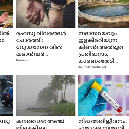
യിൽ
രഹസ്യ വിവരങ്ങൾ
സദാസമയവും
00
ചോർത്തി;
ഇളകിമറിയുന്ന
വ്യോമസേന വിങ്‌
കിണർ! അത്‌ഭുത
കമാൻഡർ...
പ്രതിഭാസം,
കാരണംതേടി...
National
Kauthuka Varthakal
്നു;
കനത്ത മഴ; അഞ്ച്
നിപ്പ അതിജീവനം;
ജില്ലകളിലെ
ഫറോക്ക് സ്വദേശി