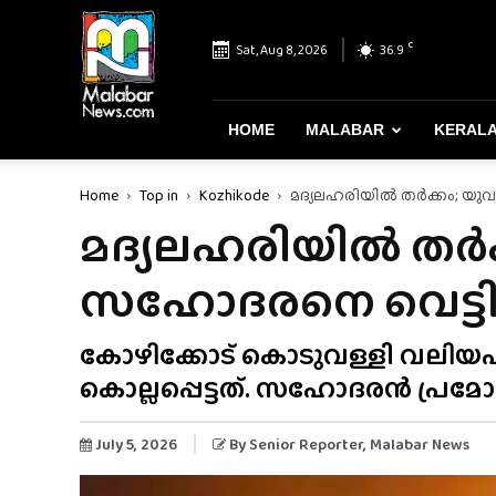
Malabar
News
C
Sat, Aug 8, 2026
36.9
–
Most
Reliable
&
HOME
MALABAR
KERAL
Dependable
News
Home
Top in
Kozhikode
മദ്യലഹരിയിൽ തർക്കം; യുവ
Portal
മദ്യലഹരിയിൽ തർക്
സഹോദരനെ വെട്ടിക
കോഴിക്കോട് കൊടുവള്ളി വലിയപറ
കൊല്ലപ്പെട്ടത്. സഹോദരൻ പ്രമോദ
July 5, 2026
By
Senior Reporter
, Malabar News