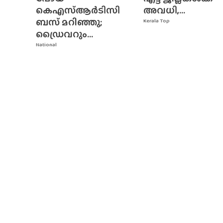
കെഎസ്ആർടിസി
അവധി,...
ബസ് മറിഞ്ഞു;
Kerala Top
ഡ്രൈവറും...
National