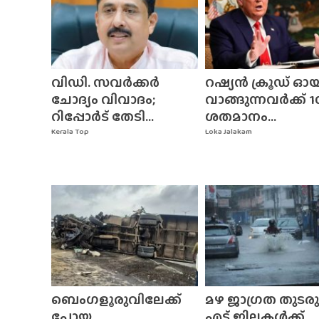
വിഡി. സവർക്കർ
റഷ്യൻ ക്രൂഡ് ഓ
ചോദ്യം വിവാദം;
വാങ്ങുന്നവർക്ക് 1
റിപ്പോർട് തേടി...
ശതമാനം...
Kerala Top
Loka Jalakam
ബെംഗളൂരുവിലേക്ക്
മഴ ജാഗ്രത തുടരുന
പോയ
എട്ട് ജില്ലകൾക്ക്