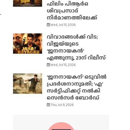
ഫിലിം പിആർഒ
ശിവപ്രസാദ്
.
നിർമാണത്തിലേക്ക്
Wed, Jul 15, 2026
വിവാദങ്ങൾക്ക് വിട;
വിജയ്‌യുടെ
‘ജനനായകൻ’
എത്തുന്നു, 23ന് റിലീസ്
Wed, Jul 15, 2026
‘ജനനായകന്’ ഒടുവിൽ
പ്രദർശനാനുമതി; ‘എ’
സർട്ടിഫിക്കറ്റ് നൽകി
സെൻസർ ബോർഡ്
Thu, Jul 9, 2026