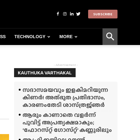
SUBSCRIBE
ESS
TECHNOLOGY
MORE
- Advertisement -
KAUTHUKA VARTHAKAL
സദാസമയവും ഇളകിമറിയുന്ന
കിണർ! അത്‌ഭുത പ്രതിഭാസം,
കാരണംതേടി ശാസ്‌ത്രജ്‌ഞർ
ആരും കാണാതെ വളർന്ന്
പൂവിട്ട് അപ്രത്യക്ഷമാകും;
‘ഫോറസ്‌റ്റ്‌ ഗോസ്‌റ്റ്’ കണ്ണൂരിലും
ആഫ്രിക്കയിലെ മൗണ്ട്