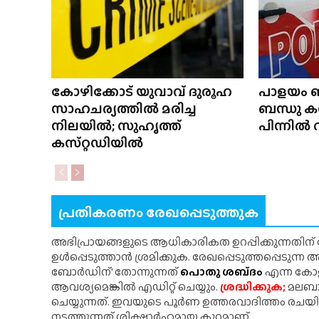
കോഴിക്കോട് യുവാവ് ദുരൂഹ
പാളയം ബ
സാഹചര്യത്തിൽ മരിച്ച
ബന്ധു കസ
നിലയിൽ; സുഹൃത്ത്
പിന്നിൽ 
കസ്‌റ്റഡിയിൽ
പ്രതികരണം രേഖപ്പെടുത്തുക
അഭിപ്രായങ്ങളുടെ ആധികാരികത ഉറപ്പിക്കുന്നതിന
ഉൾപ്പെടുത്താൻ ശ്രമിക്കുക. രേഖപ്പെടുത്തപ്പെടുന്
ബോർഡിന്' തോന്നുന്നത്
പൊതു ശബ്‌ദം
എന്ന കോളത
ആവശ്യമെങ്കിൽ എഡിറ്റ് ചെയ്യും.
ശ്രദ്ധിക്കുക;
മലബാർ
ചെയ്യുന്നത്. ഇവയുടെ പൂർണ ഉത്തരവാദിത്തം രചയ
നടത്തുന്നത് ശിക്ഷാർഹമായ കുറ്റമാണ്.