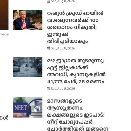
Sat, Aug 8, 2026
റഷ്യൻ ക്രൂഡ് ഓയിൽ
വാങ്ങുന്നവർക്ക് 100
ശതമാനം നികുതി;
ഇന്ത്യക്ക്
Image
തിരിച്ചടിയാകും
Sat, Aug 8, 2026
മഴ ജാഗ്രത തുടരുന്നു;
എട്ട് ജില്ലകൾക്ക്
അവധി, ക്യാമ്പുകളിൽ
41,773 പേർ, 28 മരണം
Sat, Aug 8, 2026
മാസങ്ങളുടെ
ആസൂത്രണം,
ലക്ഷങ്ങളുടെ ഇടപാട്;
്കൾ
നീറ്റ് ചോദ്യപേപ്പർ
ചോർത്തിയത് ഇങ്ങനെ