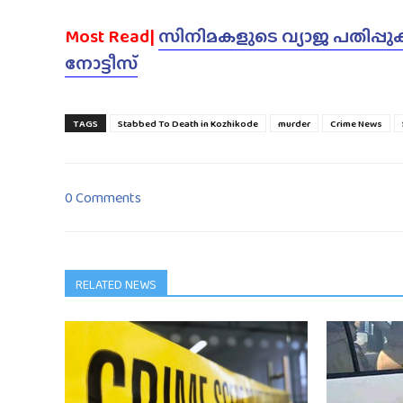
Most Read|
സിനിമകളുടെ വ്യാജ പതിപ്പുകൾ
നോട്ടീസ്
TAGS
Stabbed To Death in Kozhikode
murder
Crime News
0 Comments
RELATED NEWS