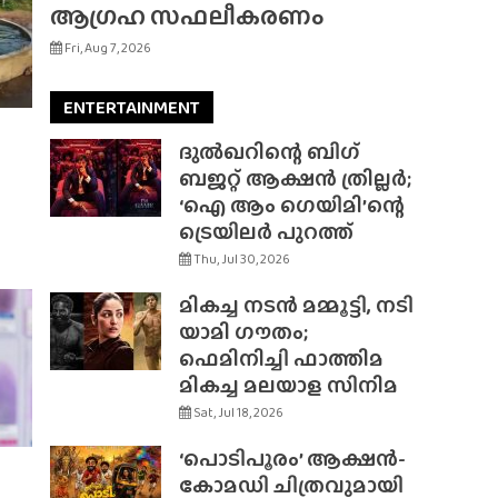
ആഗ്രഹ സഫലീകരണം
Fri, Aug 7, 2026
ENTERTAINMENT
ദുൽഖറിന്റെ ബിഗ്
ബജറ്റ് ആക്ഷൻ ത്രില്ലർ;
‘ഐ ആം ഗെയിമി’ന്റെ
ട്രെയിലർ പുറത്ത്
Thu, Jul 30, 2026
മികച്ച നടൻ മമ്മൂട്ടി, നടി
യാമി ഗൗതം;
ഫെമിനിച്ചി ഫാത്തിമ
മികച്ച മലയാള സിനിമ
Sat, Jul 18, 2026
‘പൊടിപൂരം’ ആക്ഷൻ-
കോമഡി ചിത്രവുമായി