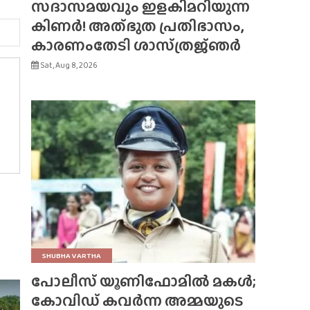
സദാസമയവും ഇളകിമറിയുന്ന
കിണർ! അത്‌ഭുത പ്രതിഭാസം,
കാരണംതേടി ശാസ്‌ത്രജ്‌ഞർ
Sat, Aug 8, 2026
SHUBHA VARTHA
പോലീസ് യൂണിഫോമിൽ മകൾ;
കോവിഡ് കവർന്ന അമ്മയുടെ