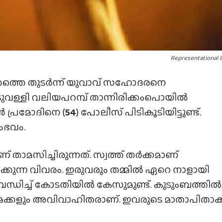
Representational 
്കത്തെ തുടർന്ന് യുവാവ് സഹോദരനെ
ൊടുവള്ളി വലിയപറമ്പ് താന്നിരിക്കംപൊയിൽ
ൻ പ്രമോദിനെ (
54
) പോലീസ് പിടികൂടിയിട്ടുണ്ട്.
ംഭവം.
താമസിച്ചിരുന്നത്. സ്വത്ത് തർക്കമാണ്
കുന്ന വിവരം. ഇരുവരും തമ്മിൽ ഏറെ നാളായി
ംബന്ധിച്ച് കോടതിയിൽ കേസുമുണ്ട്. കുടുംബത്തിൽ
ൺമക്കളും അവിവാഹിതരാണ്. ഇവരുടെ മാതാപിതാക