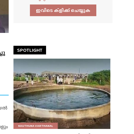
ഇവിടെ ക്ളിക്ക്‌ ചെയ്യുക
SPOTLIGHT
ചു
റിയൽ
ങളും
KAUTHUKA VARTHAKAL