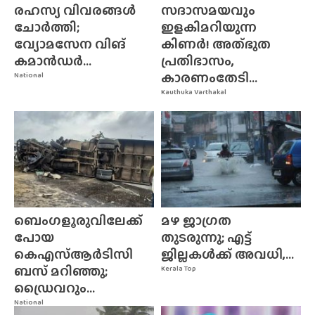
രഹസ്യ വിവരങ്ങൾ
സദാസമയവും
ചോർത്തി;
ഇളകിമറിയുന്ന
വ്യോമസേന വിങ്‌
കിണർ! അത്‌ഭുത
കമാൻഡർ...
പ്രതിഭാസം,
കാരണംതേടി...
National
Kauthuka Varthakal
ബെംഗളൂരുവിലേക്ക്
മഴ ജാഗ്രത
പോയ
തുടരുന്നു; എട്ട്
കെഎസ്ആർടിസി
ജില്ലകൾക്ക് അവധി,...
ബസ് മറിഞ്ഞു;
Kerala Top
ഡ്രൈവറും...
National