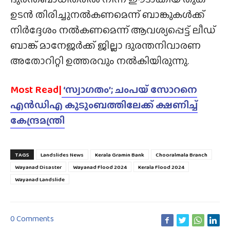
ഉടൻ തിരിച്ചുനൽകണമെന്ന് ബാങ്കുകൾക്ക്
നിർദ്ദേശം നൽകണമെന്ന് ആവശ്യപ്പെട്ട് ലീഡ്
ബാങ്ക് മാനേജർക്ക് ജില്ലാ ദുരന്തനിവാരണ
അതോറിറ്റി ഉത്തരവും നൽകിയിരുന്നു.
Most Read|
‘സ്വാഗതം’; ചംപയ് സോറനെ
എൻഡിഎ കുടുംബത്തിലേക്ക് ക്ഷണിച്ച്
കേന്ദ്രമന്ത്രി
TAGS
Landslides News
Kerala Gramin Bank
Chooralmala Branch
Wayanad Disaster
Wayanad Flood 2024
Kerala Flood 2024
Wayanad Landslide
0 Comments