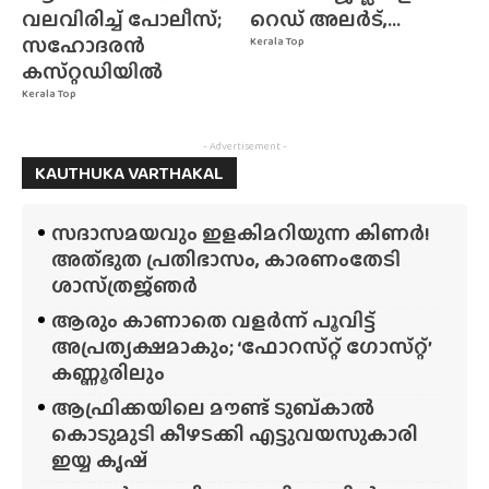
വലവിരിച്ച് പോലീസ്;
റെഡ് അലർട്,...
സഹോദരൻ
Kerala Top
കസ്‌റ്റഡിയിൽ
Kerala Top
- Advertisement -
KAUTHUKA VARTHAKAL
സദാസമയവും ഇളകിമറിയുന്ന കിണർ!
അത്‌ഭുത പ്രതിഭാസം, കാരണംതേടി
ശാസ്‌ത്രജ്‌ഞർ
ആരും കാണാതെ വളർന്ന് പൂവിട്ട്
അപ്രത്യക്ഷമാകും; ‘ഫോറസ്‌റ്റ്‌ ഗോസ്‌റ്റ്’
കണ്ണൂരിലും
ആഫ്രിക്കയിലെ മൗണ്ട് ടുബ്‌കാൽ
കൊടുമുടി കീഴടക്കി എട്ടുവയസുകാരി
ഇയ്യ കൃഷ്