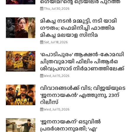
ഗെയിമി’ന്റെ ട്രെയിലർ പുറത്ത്
Thu, Jul 30, 2026
മികച്ച നടൻ മമ്മൂട്ടി, നടി യാമി
ഗൗതം; ഫെമിനിച്ചി ഫാത്തിമ
മികച്ച മലയാള സിനിമ
Sat, Jul 18, 2026
‘പൊടിപൂരം’ ആക്ഷൻ-കോമഡി
ചിത്രവുമായി ഫിലിം പിആർഒ
ശിവപ്രസാദ് നിർമാണത്തിലേക്ക്
Wed, Jul 15, 2026
വിവാദങ്ങൾക്ക് വിട; വിജയ്‌യുടെ
‘ജനനായകൻ’ എത്തുന്നു, 23ന്
റിലീസ്
Wed, Jul 15, 2026
‘ജനനായകന്’ ഒടുവിൽ
പ്രദർശനാനുമതി; ‘എ’