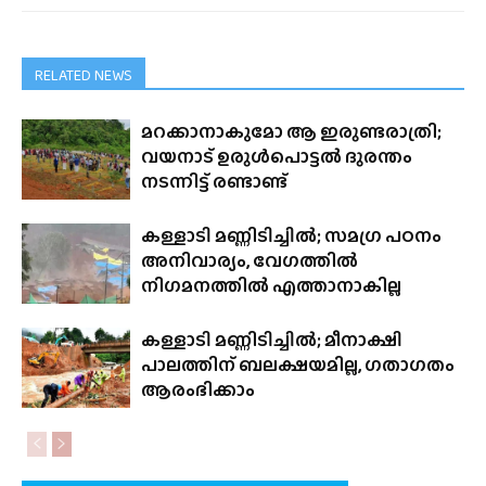
RELATED NEWS
മറക്കാനാകുമോ ആ ഇരുണ്ടരാത്രി;
വയനാട് ഉരുൾപൊട്ടൽ ദുരന്തം
നടന്നിട്ട് രണ്ടാണ്ട്
കള്ളാടി മണ്ണിടിച്ചിൽ; സമഗ്ര പഠനം
അനിവാര്യം, വേഗത്തിൽ
നിഗമനത്തിൽ എത്താനാകില്ല
കള്ളാടി മണ്ണിടിച്ചിൽ; മീനാക്ഷി
പാലത്തിന് ബലക്ഷയമില്ല, ഗതാഗതം
ആരംഭിക്കാം