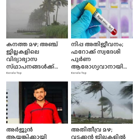
കനത്ത മഴ; അഞ്ച്
നിപ്പ അതിജീവനം;
ജില്ലകളിലെ
ഫറോക്ക് സ്വദേശി
വിദ്യാഭ്യാസ
പൂർണ
സ്‌ഥാപനങ്ങൾക്ക്‌...
ആരോഗ്യവാനായി...
Kerala Top
Kerala Top
അർജുൻ
അതിതീവ്ര മഴ;
ആയങ്കിക്കായി
വടക്കൻ ജില്ലകളിൽ