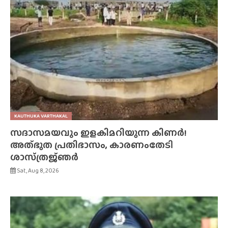
KAUTHUKA VARTHAKAL
സദാസമയവും ഇളകിമറിയുന്ന കിണർ!
അത്‌ഭുത പ്രതിഭാസം, കാരണംതേടി
ശാസ്‌ത്രജ്‌ഞർ
Sat, Aug 8, 2026