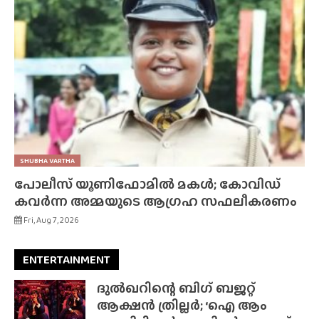
SHUBHA VARTHA
പോലീസ് യൂണിഫോമിൽ മകൾ; കോവിഡ്
കവർന്ന അമ്മയുടെ ആഗ്രഹ സഫലീകരണം
Fri, Aug 7, 2026
ENTERTAINMENT
ദുൽഖറിന്റെ ബിഗ് ബജറ്റ്
ആക്ഷൻ ത്രില്ലർ; ‘ഐ ആം