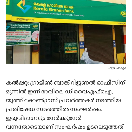
Rep. Image
കൽപ്പറ്റ:
ഗ്രാമീൺ ബാങ്ക് റീജണൽ ഓഫീസിന്
മുന്നിൽ ഇന്ന് രാവിലെ ഡിവൈഎഫ്ഐ,
യൂത്ത് കോൺഗ്രസ് പ്രവർത്തകർ നടത്തിയ
പ്രതിഷേധ സമരത്തിൽ സംഘർഷം.
ഇരുവിഭാഗവും നേർക്കുനേർ
വന്നതോടെയാണ് സംഘർഷം ഉടലെടുത്തത്.