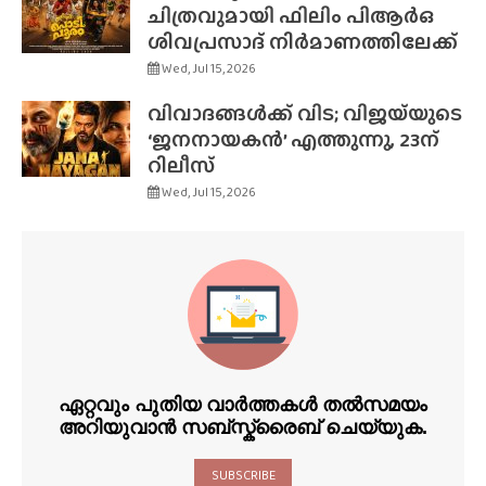
ചിത്രവുമായി ഫിലിം പിആർഒ
ശിവപ്രസാദ് നിർമാണത്തിലേക്ക്
Wed, Jul 15, 2026
വിവാദങ്ങൾക്ക് വിട; വിജയ്‌യുടെ
‘ജനനായകൻ’ എത്തുന്നു, 23ന്
റിലീസ്
Wed, Jul 15, 2026
ഏറ്റവും പുതിയ വാർത്തകൾ തൽസമയം
അറിയുവാൻ സബ്സ്ക്രൈബ് ചെയ്യുക.
SUBSCRIBE