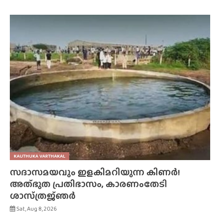
KAUTHUKA VARTHAKAL
സദാസമയവും ഇളകിമറിയുന്ന കിണർ!
അത്‌ഭുത പ്രതിഭാസം, കാരണംതേടി
ശാസ്‌ത്രജ്‌ഞർ
Sat, Aug 8, 2026