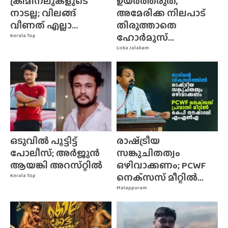
ക്രിമിനലുകളുടെ
ഉയർത്തരുത്,
നാടല്ല; വിലങ്ങ്
അമേരിക്ക നിലപാട്
വീണത് എല്ലാ...
തിരുത്താതെ
ഹോർമുസ്...
Kerala Top
Loka Jalakam
ഒടുവിൽ പൂട്ടിട്ട്
രാഷ്‌ട്രീയ
പോലീസ്; അർജുൻ
സങ്കുചിതത്വം
ആയങ്കി അറസ്‌റ്റിൽ
ഒഴിവാക്കണം; PCWF
നെക്‌സസ്‌ മീറ്റിൽ...
Kerala Top
Malappuram