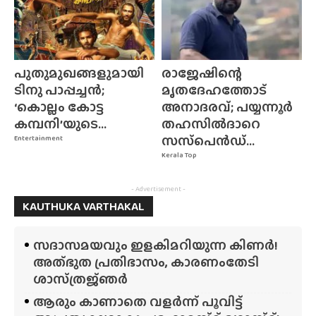
പുതുമുഖങ്ങളുമായി
രാജേഷിന്റെ
ടിനു പാപ്പച്ചൻ;
മൃതദേഹത്തോട്
‘കൊല്ലം കോട്ട
അനാദരവ്; പയ്യന്നൂർ
കമ്പനി’യുടെ...
തഹസിൽദാറെ
സസ്‌പെൻഡ്...
Entertainment
Kerala Top
- Advertisement -
KAUTHUKA VARTHAKAL
സദാസമയവും ഇളകിമറിയുന്ന കിണർ!
അത്‌ഭുത പ്രതിഭാസം, കാരണംതേടി
ശാസ്‌ത്രജ്‌ഞർ
ആരും കാണാതെ വളർന്ന് പൂവിട്ട്