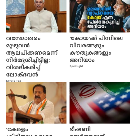
വന്ദേമാതരം
‘കോയ’ക്ക് പിന്നിലെ
മുഴുവൻ
വിവരങ്ങളും
ആലപിക്കണമെന്ന്
കൗതുകങ്ങളും
നിർദ്ദേശിച്ചിട്ടില്ല;
അറിയാം
വിശദീകരിച്ച്
Spotlight
ലോക്‌ഭവൻ
Kerala Top
‘കേരളം
ഭീഷണി