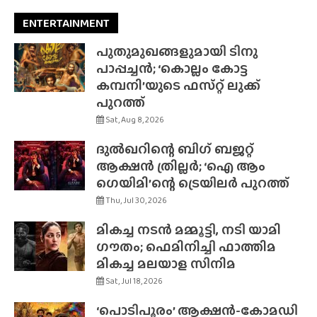
ENTERTAINMENT
പുതുമുഖങ്ങളുമായി ടിനു
പാപ്പച്ചൻ; ‘കൊല്ലം കോട്ട
കമ്പനി’യുടെ ഫസ്‌റ്റ് ലുക്ക്
പുറത്ത്
Sat, Aug 8, 2026
ദുൽഖറിന്റെ ബിഗ് ബജറ്റ്
ആക്ഷൻ ത്രില്ലർ; ‘ഐ ആം
ഗെയിമി’ന്റെ ട്രെയിലർ പുറത്ത്
Thu, Jul 30, 2026
മികച്ച നടൻ മമ്മൂട്ടി, നടി യാമി
ഗൗതം; ഫെമിനിച്ചി ഫാത്തിമ
മികച്ച മലയാള സിനിമ
Sat, Jul 18, 2026
‘പൊടിപൂരം’ ആക്ഷൻ-കോമഡി