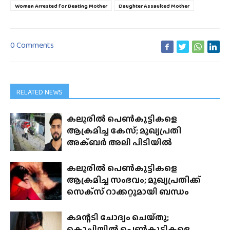
Woman Arrested for Beating Mother
Daughter Assaulted Mother
0 Comments
RELATED NEWS
കലൂരിൽ പെൺകുട്ടികളെ
ആക്രമിച്ച കേസ്; മുഖ്യപ്രതി
അക്ബർ അലി പിടിയിൽ
കലൂരിൽ പെൺകുട്ടികളെ
ആക്രമിച്ച സംഭവം; മുഖ്യപ്രതിക്ക്
സെക്‌സ് റാക്കറ്റുമായി ബന്ധം
കമന്റടി ചോദ്യം ചെയ്‌തു;
കൊച്ചിയിൽ പെൺകുട്ടികളെ