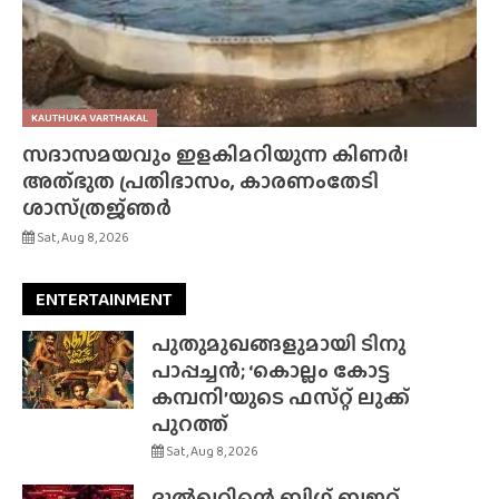
KAUTHUKA VARTHAKAL
സദാസമയവും ഇളകിമറിയുന്ന കിണർ!
അത്‌ഭുത പ്രതിഭാസം, കാരണംതേടി
ശാസ്‌ത്രജ്‌ഞർ
Sat, Aug 8, 2026
ENTERTAINMENT
പുതുമുഖങ്ങളുമായി ടിനു
പാപ്പച്ചൻ; ‘കൊല്ലം കോട്ട
കമ്പനി’യുടെ ഫസ്‌റ്റ് ലുക്ക്
പുറത്ത്
Sat, Aug 8, 2026
ദുൽഖറിന്റെ ബിഗ് ബജറ്റ്