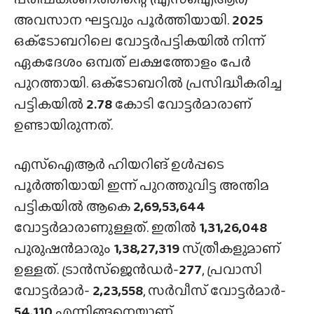
അവസാന ഘട്ടവും പൂർത്തിയായി.
2025
ഒക്‌ടോബറിലെ വോട്ടർപട്ടികയിൽ നിന്ന്
ഏകദേശം ഒമ്പത് ലക്ഷത്തോളം പേർ
പുറത്തായി. ഒക്‌ടോബറിൽ പ്രസിദ്ധീകരിച്ച
പട്ടികയിൽ
2.78
കോടി വോട്ടർമാരാണ്
ഉണ്ടായിരുന്നത്.
എസ്‌ഐആർ ഹിയറിങ് ഉൾപ്പടെ
പൂർത്തിയായി ഇന്ന് പുറത്തുവിട്ട അന്തിമ
പട്ടികയിൽ ആകെ
2,69,53,644
വോട്ടർമാരാണുള്ളത്. ഇതിൽ
1,31,26,048
പുരുഷൻമാരും
1,38,27,319
സ്‌ത്രീകളുമാണ്
ഉള്ളത്. ട്രാൻസ്‌ജെൻഡർ-
277
, പ്രവാസി
വോട്ടർമാർ-
2,23,558
, സർവീസ് വോട്ടർമാർ-
54,110
എന്നിങ്ങനെയാണ്.