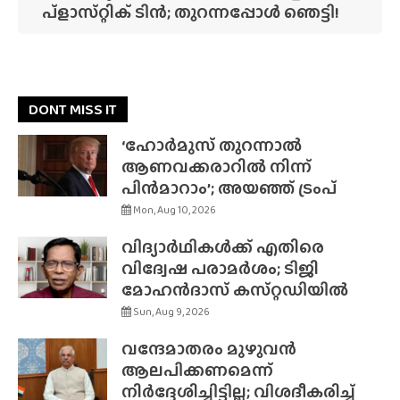
പ്‌ളാസ്‌റ്റിക് ടിൻ; തുറന്നപ്പോൾ ഞെട്ടി!
DONT MISS IT
‘ഹോർമുസ് തുറന്നാൽ
ആണവക്കരാറിൽ നിന്ന്
പിൻമാറാം’; അയഞ്ഞ് ട്രംപ്
Mon, Aug 10, 2026
വിദ്യാർഥികൾക്ക് എതിരെ
വിദ്വേഷ പരാമർശം; ടിജി
മോഹൻദാസ് കസ്‌റ്റഡിയിൽ
Sun, Aug 9, 2026
വന്ദേമാതരം മുഴുവൻ
ആലപിക്കണമെന്ന്
നിർദ്ദേശിച്ചിട്ടില്ല; വിശദീകരിച്ച്