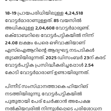
18-19
പ്രായപരിധിയിലുള്ള
4,24,518
വോട്ടർമാരാണുള്ളത്.
85
വയസിൽ
അധികമുള്ള
2,04,608
വോട്ടർമാരുണ്ട്.
ഒക്‌ടോബറിലെ വോട്ടർപട്ടികയിൽ നിന്ന്
24.08
ലക്ഷം പേരെ ഒഴിവാക്കിയാണ്
എസ്‌ഐആറിന്റെ ആദ്യഘട്ട നടപടികൾ
തുടങ്ങിയിരുന്നത്.
2025
ഡിസംബർ
23
ന് കരട്
വോട്ടർപട്ടിക പ്രസിദ്ധീകരിച്ചപ്പോൾ
2.54
കോടി വോട്ടർമാരാണ് ഉണ്ടായിരുന്നത്.
പിന്നീട് സംസ്‌ഥാനത്താകെ ഹിയറിങ്
നടത്തിയിരുന്നു. വോട്ടർപട്ടികയിൽ
പുതുതായി പേര് ചേർക്കാൻ അപേക്ഷ
നൽകിയവരിൽ നിന്നുൾപ്പെടെ പരിശോധന