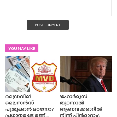
POST COMMENT
YOU MAY LIKE
ഡ്രൈവിങ്
‘ഹോർമുസ്
ലൈസൻസ്
തുറന്നാൽ
പുതുക്കാൻ മറന്നോ?
ആണവക്കരാറിൽ
പ്രധാനപ്പെട്ട രണ്ട്...
നിന്ന് പിൻമാറാം’;