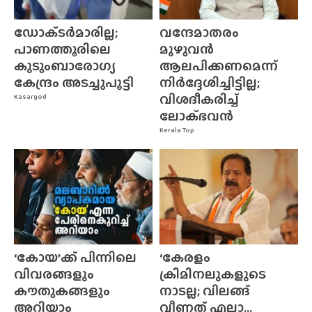
ഡോക്‌ടർമാരില്ല;
വന്ദേമാതരം
പാണത്തൂരിലെ
മുഴുവൻ
കുടുംബാരോഗ്യ
ആലപിക്കണമെന്ന്
കേന്ദ്രം അടച്ചുപൂട്ടി
നിർദ്ദേശിച്ചിട്ടില്ല;
വിശദീകരിച്ച്
Kasargod
ലോക്‌ഭവൻ
Kerala Top
‘കോയ’ക്ക് പിന്നിലെ
‘കേരളം
വിവരങ്ങളും
ക്രിമിനലുകളുടെ
കൗതുകങ്ങളും
നാടല്ല; വിലങ്ങ്
അറിയാം
വീണത് എല്ലാ...