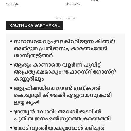
Spotlight
Kerala Top
- Advertisement -
KAUTHUKA VARTHAKAL
സദാസമയവും ഇളകിമറിയുന്ന കിണർ!
അത്‌ഭുത പ്രതിഭാസം, കാരണംതേടി
ശാസ്‌ത്രജ്‌ഞർ
ആരും കാണാതെ വളർന്ന് പൂവിട്ട്
അപ്രത്യക്ഷമാകും; ‘ഫോറസ്‌റ്റ്‌ ഗോസ്‌റ്റ്’
കണ്ണൂരിലും
ആഫ്രിക്കയിലെ മൗണ്ട് ടുബ്‌കാൽ
കൊടുമുടി കീഴടക്കി എട്ടുവയസുകാരി
ഇയ്യ കൃഷ്
‘ഇന്ത്യൻ ഡോറി’; അറബിക്കടലിൽ
പുതിയ ഇനം മൽസ്യത്തെ കണ്ടെത്തി
തോട് വൃത്തിയാക്കുമ്പോൾ ലഭിച്ചത്