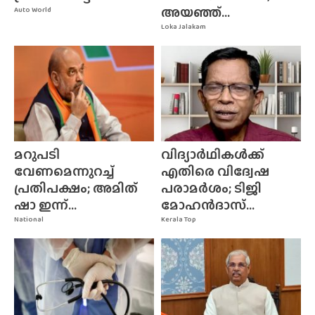
അയഞ്ഞ്...
Auto World
Loka Jalakam
മറുപടി
വിദ്യാർഥികൾക്ക്
വേണമെന്നുറച്ച്
എതിരെ വിദ്വേഷ
പ്രതിപക്ഷം; അമിത്
പരാമർശം; ടിജി
ഷാ ഇന്ന്...
മോഹൻദാസ്...
National
Kerala Top