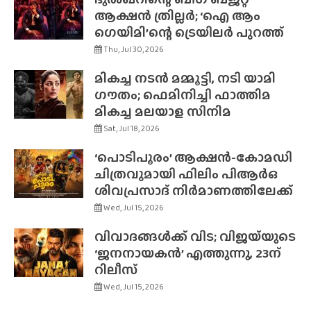
ആക്ഷൻ ത്രില്ലർ; ‘ഐ ആം
ഗെയിമി’ന്റെ ട്രെയിലർ പുറത്ത്
Thu, Jul 30, 2026
മികച്ച നടൻ മമ്മൂട്ടി, നടി യാമി
ഗൗതം; ഫെമിനിച്ചി ഫാത്തിമ
മികച്ച മലയാള സിനിമ
Sat, Jul 18, 2026
‘പൊടിപൂരം’ ആക്ഷൻ-കോമഡി
ചിത്രവുമായി ഫിലിം പിആർഒ
ശിവപ്രസാദ് നിർമാണത്തിലേക്ക്
Wed, Jul 15, 2026
വിവാദങ്ങൾക്ക് വിട; വിജയ്‌യുടെ
‘ജനനായകൻ’ എത്തുന്നു, 23ന്
റിലീസ്
Wed, Jul 15, 2026