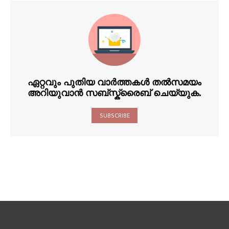
ഏറ്റവും പുതിയ വാർത്തകൾ തൽസമയം
അറിയുവാൻ സബ്സ്ക്രൈബ് ചെയ്യുക.
SUBSCRIBE