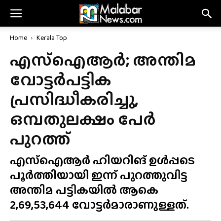
Home
Kerala Top
എസ്‌ഐആർ; അന്തിമ
വോട്ടർപട്ടിക
പ്രസിദ്ധീകരിച്ചു,
ഒമ്പതുലക്ഷം പേർ
പുറത്ത്
എസ്‌ഐആർ ഹിയറിങ് ഉൾപ്പടെ
പൂർത്തിയായി ഇന്ന് പുറത്തുവിട്ട
അന്തിമ പട്ടികയിൽ ആകെ
2,69,53,644 വോട്ടർമാരാണുള്ളത്.