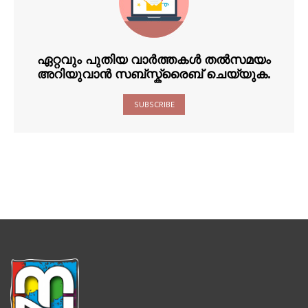
ഏറ്റവും പുതിയ വാർത്തകൾ തൽസമയം
അറിയുവാൻ സബ്സ്ക്രൈബ് ചെയ്യുക.
SUBSCRIBE