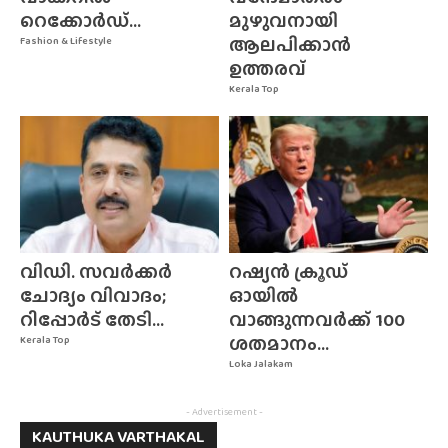
റെക്കോർഡ്...
മുഴുവനായി
ആലപിക്കാൻ
Fashion & Lifestyle
ഉത്തരവ്
Kerala Top
വിഡി. സവർക്കർ
റഷ്യൻ ക്രൂഡ്
ചോദ്യം വിവാദം;
ഓയിൽ
റിപ്പോർട് തേടി...
വാങ്ങുന്നവർക്ക് 100
ശതമാനം...
Kerala Top
Loka Jalakam
- Advertisement -
KAUTHUKA VARTHAKAL