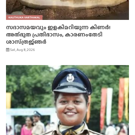
KAUTHUKA VARTHAKAL
സദാസമയവും ഇളകിമറിയുന്ന കിണർ!
അത്‌ഭുത പ്രതിഭാസം, കാരണംതേടി
ശാസ്‌ത്രജ്‌ഞർ
Sat, Aug 8, 2026