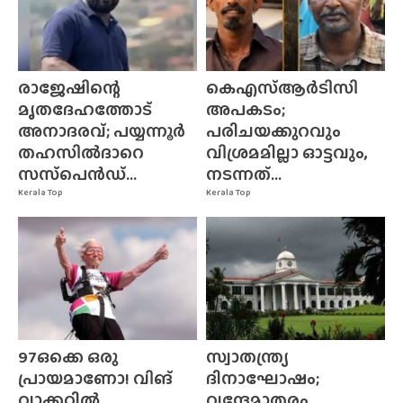
രാജേഷിന്റെ
കെഎസ്ആർടിസി
മൃതദേഹത്തോട്
അപകടം;
അനാദരവ്; പയ്യന്നൂർ
പരിചയക്കുറവും
തഹസിൽദാറെ
വിശ്രമമില്ലാ ഓട്ടവും,
സസ്‌പെൻഡ്...
നടന്നത്...
Kerala Top
Kerala Top
97ഒക്കെ ഒരു
സ്വാതന്ത്ര്യ
പ്രായമാണോ! വിങ്
ദിനാഘോഷം;
വാക്കറിൽ
വന്ദേമാതരം