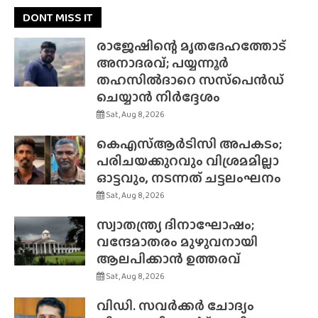
DONT MISS IT
രാജേഷിന്റെ മൃതദേഹത്തോട്
അനാദരവ്; പയ്യന്നൂർ
തഹസിൽദാറെ സസ്‌പെൻഡ്
ചെയ്യാൻ നിർദ്ദേശം
Sat, Aug 8, 2026
കെഎസ്ആർടിസി അപകടം;
പരിചയക്കുറവും വിശ്രമമില്ലാ
ഓട്ടവും, നടന്നത് ചട്ടലംഘനം
Sat, Aug 8, 2026
സ്വാതന്ത്ര്യ ദിനാഘോഷം;
വന്ദേമാതരം മുഴുവനായി
ആലപിക്കാൻ ഉത്തരവ്
Sat, Aug 8, 2026
വിഡി. സവർക്കർ ചോദ്യം