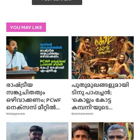
YOU MAY LIKE
രാഷ്‌ട്രീയ
പുതുമുഖങ്ങളുമായി
സങ്കുചിതത്വം
ടിനു പാപ്പച്ചൻ;
ഒഴിവാക്കണം; PCWF
‘കൊല്ലം കോട്ട
നെക്‌സസ്‌ മീറ്റിൽ...
കമ്പനി’യുടെ...
Malappuram
Entertainment