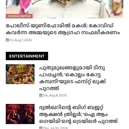
SHUBHA VARTHA
പോലീസ് യൂണിഫോമിൽ മകൾ; കോവിഡ്
കവർന്ന അമ്മയുടെ ആഗ്രഹ സഫലീകരണം
Fri, Aug 7, 2026
ENTERTAINMENT
പുതുമുഖങ്ങളുമായി ടിനു
പാപ്പച്ചൻ; ‘കൊല്ലം കോട്ട
കമ്പനി’യുടെ ഫസ്‌റ്റ് ലുക്ക്
പുറത്ത്
Sat, Aug 8, 2026
ദുൽഖറിന്റെ ബിഗ് ബജറ്റ്
ആക്ഷൻ ത്രില്ലർ; ‘ഐ ആം
ഗെയിമി’ന്റെ ട്രെയിലർ പുറത്ത്
Thu, Jul 30, 2026