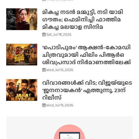
മികച്ച നടൻ മമ്മൂട്ടി, നടി യാമി
ഗൗതം; ഫെമിനിച്ചി ഫാത്തിമ
മികച്ച മലയാള സിനിമ
Sat, Jul 18, 2026
‘പൊടിപൂരം’ ആക്ഷൻ-കോമഡി
ചിത്രവുമായി ഫിലിം പിആർഒ
ശിവപ്രസാദ് നിർമാണത്തിലേക്ക്
Wed, Jul 15, 2026
വിവാദങ്ങൾക്ക് വിട; വിജയ്‌യുടെ
‘ജനനായകൻ’ എത്തുന്നു, 23ന്
റിലീസ്
Wed, Jul 15, 2026