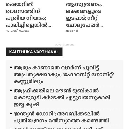
ഷെയറിങ്
ആസൂത്രണം,
താമസത്തിന്
ലക്ഷങ്ങളുടെ
പുതിയ നിയമം;
ഇടപാട്; നീറ്റ്
പാലിച്ചില്ലെങ്കിൽ...
ചോദ്യപേപ്പർ...
പ്രവാസി ലോകം
National
- Advertisement -
KAUTHUKA VARTHAKAL
ആരും കാണാതെ വളർന്ന് പൂവിട്ട്
അപ്രത്യക്ഷമാകും; ‘ഫോറസ്‌റ്റ്‌ ഗോസ്‌റ്റ്’
കണ്ണൂരിലും
ആഫ്രിക്കയിലെ മൗണ്ട് ടുബ്‌കാൽ
കൊടുമുടി കീഴടക്കി എട്ടുവയസുകാരി
ഇയ്യ കൃഷ്
‘ഇന്ത്യൻ ഡോറി’; അറബിക്കടലിൽ
പുതിയ ഇനം മൽസ്യത്തെ കണ്ടെത്തി