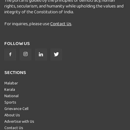
The portal is guided by the principles of democracy, human
rights, secularism, and humanity while upholding the values and
integrity of the Constitution of India.
For inquiries, please use
Contact Us
.
FOLLOW US
SECTIONS
Malabar
Kerala
National
Sports
Grievance Cell
About Us
Advertise with Us
Contact Us