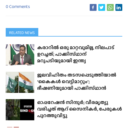
0 Comments
RELATED NEWS
കരാറിൽ ഒരു മാറ്റവുമില്ല, നിലപാട്
ഉറച്ചത്; പാക്കിസ്‌ഥാന്
മറുപടിയുമായി ഇന്ത്യ
ജലവിഹിതം തടസപ്പെടുത്തിയാൽ
‘കൈകൾ വെട്ടിമാറ്റും’;
ഭീഷണിയുമായി പാക്കിസ്‌ഥാൻ
ഓപ്പറേഷൻ സിന്ദൂർ; വീരമൃത്യു
വരിച്ചത് ആറ് സൈനികർ, പേരുകൾ
പുറത്തുവിട്ടു