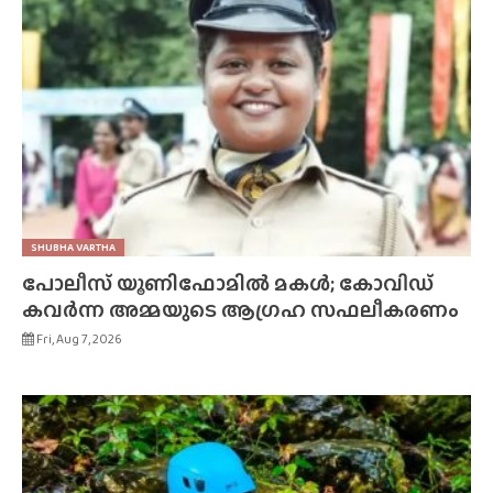
SHUBHA VARTHA
പോലീസ് യൂണിഫോമിൽ മകൾ; കോവിഡ്
കവർന്ന അമ്മയുടെ ആഗ്രഹ സഫലീകരണം
Fri, Aug 7, 2026