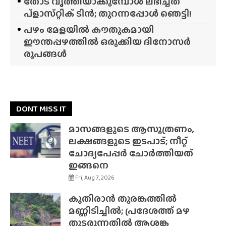
തോട് വൃത്തിയാക്കുമ്പോൾ ലഭിച്ചത്
പ്‌ളാസ്‌റ്റിക് ടിൻ; തുറന്നപ്പോൾ ഞെട്ടി!
പഴം മേളയിൽ കൗതുകമായി
ഈന്തപ്പഴത്തിൽ ഒരുക്കിയ ദിനോസർ
രൂപങ്ങൾ
DONT MISS IT
മാസങ്ങളുടെ ആസൂത്രണം,
ലക്ഷങ്ങളുടെ ഇടപാട്; നീറ്റ്
ചോദ്യപേപ്പർ ചോർത്തിയത്
ഇങ്ങനെ
Fri, Aug 7, 2026
കുതിരാൻ തുരങ്കത്തിൽ
മണ്ണിടിച്ചിൽ; പ്രദേശത്ത് മഴ
തുടരുന്നതിൽ ആശങ്ക