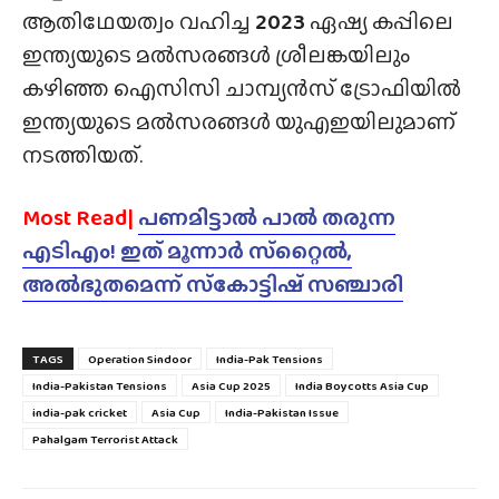
ആതിഥേയത്വം വഹിച്ച
2023
ഏഷ്യ കപ്പിലെ
ഇന്ത്യയുടെ മൽസരങ്ങൾ ശ്രീലങ്കയിലും
കഴിഞ്ഞ ഐസിസി ചാമ്പ്യൻസ് ട്രോഫിയിൽ
ഇന്ത്യയുടെ മൽസരങ്ങൾ യുഎഇയിലുമാണ്
നടത്തിയത്.
Most Read|
പണമിട്ടാൽ പാൽ തരുന്ന
എടിഎം! ഇത് മൂന്നാർ സ്‌റ്റൈൽ,
അൽഭുതമെന്ന് സ്‌കോട്ടിഷ് സഞ്ചാരി
TAGS
Operation Sindoor
India-Pak Tensions
India-Pakistan Tensions
Asia Cup 2025
India Boycotts Asia Cup
india-pak cricket
Asia Cup
India-Pakistan Issue
Pahalgam Terrorist Attack