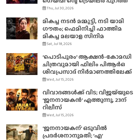
ഗെയിമി’ന്റെ ട്രെയിലർ പുറത്ത്
Thu, Jul 30, 2026
മികച്ച നടൻ മമ്മൂട്ടി, നടി യാമി
ഗൗതം; ഫെമിനിച്ചി ഫാത്തിമ
മികച്ച മലയാള സിനിമ
Sat, Jul 18, 2026
‘പൊടിപൂരം’ ആക്ഷൻ-കോമഡി
ചിത്രവുമായി ഫിലിം പിആർഒ
ശിവപ്രസാദ് നിർമാണത്തിലേക്ക്
Wed, Jul 15, 2026
വിവാദങ്ങൾക്ക് വിട; വിജയ്‌യുടെ
‘ജനനായകൻ’ എത്തുന്നു, 23ന്
റിലീസ്
Wed, Jul 15, 2026
‘ജനനായകന്’ ഒടുവിൽ
പ്രദർശനാനുമതി; ‘എ’