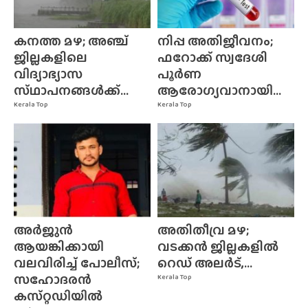
കനത്ത മഴ; അഞ്ച്
നിപ്പ അതിജീവനം;
ജില്ലകളിലെ
ഫറോക്ക് സ്വദേശി
വിദ്യാഭ്യാസ
പൂർണ
സ്‌ഥാപനങ്ങൾക്ക്‌...
ആരോഗ്യവാനായി...
Kerala Top
Kerala Top
അർജുൻ
അതിതീവ്ര മഴ;
ആയങ്കിക്കായി
വടക്കൻ ജില്ലകളിൽ
വലവിരിച്ച് പോലീസ്;
റെഡ് അലർട്,...
സഹോദരൻ
Kerala Top
കസ്‌റ്റഡിയിൽ