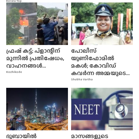
Kerala Top
ഫ്രഷ് കട്ട്; പ്ളാന്റിന്
പോലീസ്
മുന്നിൽ പ്രതിഷേധം,
യൂണിഫോമിൽ
വാഹനങ്ങൾ...
മകൾ; കോവിഡ്
കവർന്ന അമ്മയുടെ...
Kozhikode
Shubha Vartha
ദുബായിൽ
മാസങ്ങളുടെ