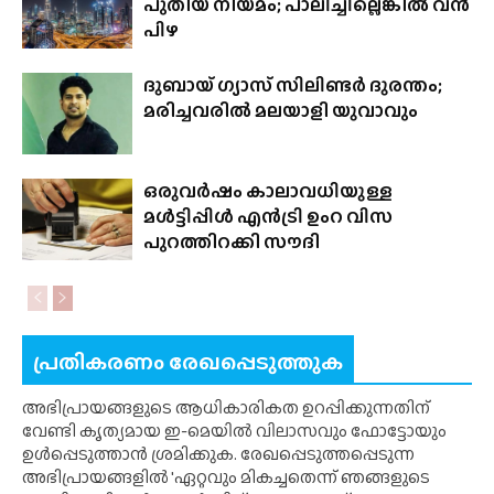
പുതിയ നിയമം; പാലിച്ചില്ലെങ്കിൽ വൻ
പിഴ
ദുബായ് ഗ്യാസ് സിലിണ്ടർ ദുരന്തം;
മരിച്ചവരിൽ മലയാളി യുവാവും
ഒരുവർഷം കാലാവധിയുള്ള
മൾട്ടിപ്പിൾ എൻട്രി ഉംറ വിസ
പുറത്തിറക്കി സൗദി
പ്രതികരണം രേഖപ്പെടുത്തുക
അഭിപ്രായങ്ങളുടെ ആധികാരികത ഉറപ്പിക്കുന്നതിന്
വേണ്ടി കൃത്യമായ ഇ-മെയിൽ വിലാസവും ഫോട്ടോയും
ഉൾപ്പെടുത്താൻ ശ്രമിക്കുക. രേഖപ്പെടുത്തപ്പെടുന്ന
അഭിപ്രായങ്ങളിൽ 'ഏറ്റവും മികച്ചതെന്ന് ഞങ്ങളുടെ