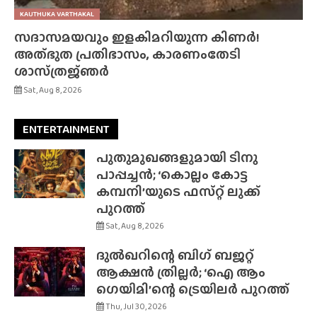
KAUTHUKA VARTHAKAL
സദാസമയവും ഇളകിമറിയുന്ന കിണർ!
അത്‌ഭുത പ്രതിഭാസം, കാരണംതേടി
ശാസ്‌ത്രജ്‌ഞർ
Sat, Aug 8, 2026
ENTERTAINMENT
പുതുമുഖങ്ങളുമായി ടിനു
പാപ്പച്ചൻ; ‘കൊല്ലം കോട്ട
കമ്പനി’യുടെ ഫസ്‌റ്റ് ലുക്ക്
പുറത്ത്
Sat, Aug 8, 2026
ദുൽഖറിന്റെ ബിഗ് ബജറ്റ്
ആക്ഷൻ ത്രില്ലർ; ‘ഐ ആം
ഗെയിമി’ന്റെ ട്രെയിലർ പുറത്ത്
Thu, Jul 30, 2026