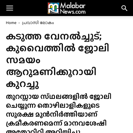
Home
പ്രവാസി ലോകം
കടുത്ത വേനൽച്ചൂട്;
കുവൈത്തിൽ ജോലി
സമയം
ആറുമണിക്കൂറായി
കുറച്ചു
തുറസ്സായ സ്‌ഥലങ്ങളിൽ ജോലി
ചെയ്യുന്ന തൊഴിലാളികളുടെ
സുരക്ഷ മുൻനിർത്തിയാണ്
ക്രമീകരണമെന്ന് മാനവശേഷി
അതോറിറ്റി അറിയിച്ചു.