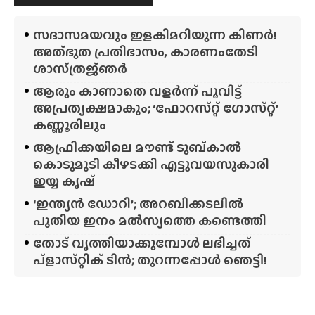
സദാസമയവും ഇളകിമറിയുന്ന കിണർ!
അത്‌ഭുത പ്രതിഭാസം, കാരണംതേടി
ശാസ്‌ത്രജ്‌ഞർ
ആരും കാണാതെ വളർന്ന് പൂവിട്ട്
അപ്രത്യക്ഷമാകും; ‘ഫോറസ്‌റ്റ്‌ ഗോസ്‌റ്റ്’
കണ്ണൂരിലും
ആഫ്രിക്കയിലെ മൗണ്ട് ടുബ്‌കാൽ
കൊടുമുടി കീഴടക്കി എട്ടുവയസുകാരി
ഇയ്യ കൃഷ്
‘ഇന്ത്യൻ ഡോറി’; അറബിക്കടലിൽ
പുതിയ ഇനം മൽസ്യത്തെ കണ്ടെത്തി
തോട് വൃത്തിയാക്കുമ്പോൾ ലഭിച്ചത്
പ്‌ളാസ്‌റ്റിക് ടിൻ; തുറന്നപ്പോൾ ഞെട്ടി!