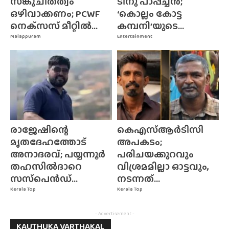
സങ്കുചിതത്വം
ടിനു പാപ്പച്ചൻ;
ഒഴിവാക്കണം; PCWF
‘കൊല്ലം കോട്ട
നെക്‌സസ്‌ മീറ്റിൽ...
കമ്പനി’യുടെ...
Malappuram
Entertainment
രാജേഷിന്റെ
കെഎസ്ആർടിസി
മൃതദേഹത്തോട്
അപകടം;
അനാദരവ്; പയ്യന്നൂർ
പരിചയക്കുറവും
തഹസിൽദാറെ
വിശ്രമമില്ലാ ഓട്ടവും,
സസ്‌പെൻഡ്...
നടന്നത്...
Kerala Top
Kerala Top
- Advertisement -
KAUTHUKA VARTHAKAL