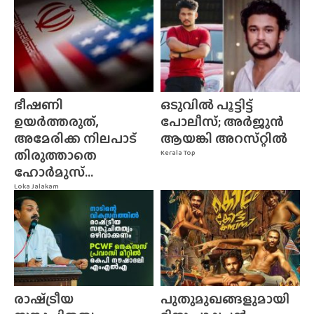
ഭീഷണി
ഒടുവിൽ പൂട്ടിട്ട്
ഉയർത്തരുത്,
പോലീസ്; അർജുൻ
അമേരിക്ക നിലപാട്
ആയങ്കി അറസ്‌റ്റിൽ
തിരുത്താതെ
Kerala Top
ഹോർമുസ്...
Loka Jalakam
രാഷ്‌ട്രീയ
പുതുമുഖങ്ങളുമായി