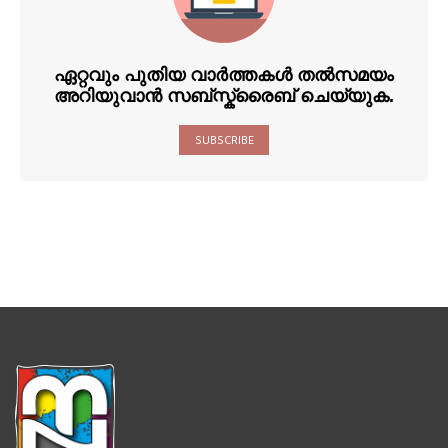
ഏറ്റവും പുതിയ വാർത്തകൾ തൽസമയം
അറിയുവാൻ സബ്സ്ക്രൈബ് ചെയ്യുക.
SUBSCRIBE