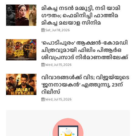
മികച്ച നടൻ മമ്മൂട്ടി, നടി യാമി
ഗൗതം; ഫെമിനിച്ചി ഫാത്തിമ
മികച്ച മലയാള സിനിമ
Sat, Jul 18, 2026
‘പൊടിപൂരം’ ആക്ഷൻ-കോമഡി
ചിത്രവുമായി ഫിലിം പിആർഒ
ശിവപ്രസാദ് നിർമാണത്തിലേക്ക്
Wed, Jul 15, 2026
വിവാദങ്ങൾക്ക് വിട; വിജയ്‌യുടെ
‘ജനനായകൻ’ എത്തുന്നു, 23ന്
റിലീസ്
Wed, Jul 15, 2026