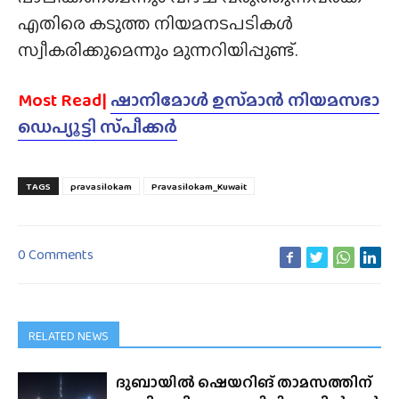
എതിരെ കടുത്ത നിയമനടപടികൾ
സ്വീകരിക്കുമെന്നും മുന്നറിയിപ്പുണ്ട്.
Most Read|
ഷാനിമോൾ ഉസ്‌മാൻ നിയമസഭാ
ഡെപ്യൂട്ടി സ്‌പീക്കർ
TAGS
pravasilokam
Pravasilokam_Kuwait
0 Comments
RELATED NEWS
ദുബായിൽ ഷെയറിങ് താമസത്തിന്