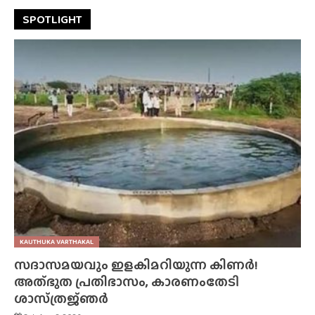
SPOTLIGHT
KAUTHUKA VARTHAKAL
സദാസമയവും ഇളകിമറിയുന്ന കിണർ!
അത്‌ഭുത പ്രതിഭാസം, കാരണംതേടി
ശാസ്‌ത്രജ്‌ഞർ