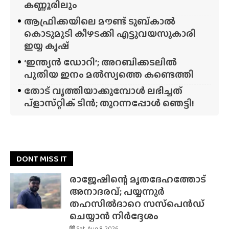
കണ്ണൂരിലും
ആഫ്രിക്കയിലെ മൗണ്ട് ടുബ്‌കാൽ
കൊടുമുടി കീഴടക്കി എട്ടുവയസുകാരി
ഇയ്യ കൃഷ്
‘ഇന്ത്യൻ ഡോറി’; അറബിക്കടലിൽ
പുതിയ ഇനം മൽസ്യത്തെ കണ്ടെത്തി
തോട് വൃത്തിയാക്കുമ്പോൾ ലഭിച്ചത്
പ്‌ളാസ്‌റ്റിക് ടിൻ; തുറന്നപ്പോൾ ഞെട്ടി!
DONT MISS IT
രാജേഷിന്റെ മൃതദേഹത്തോട്
അനാദരവ്; പയ്യന്നൂർ
തഹസിൽദാറെ സസ്‌പെൻഡ്
ചെയ്യാൻ നിർദ്ദേശം
Sat, Aug 8, 2026