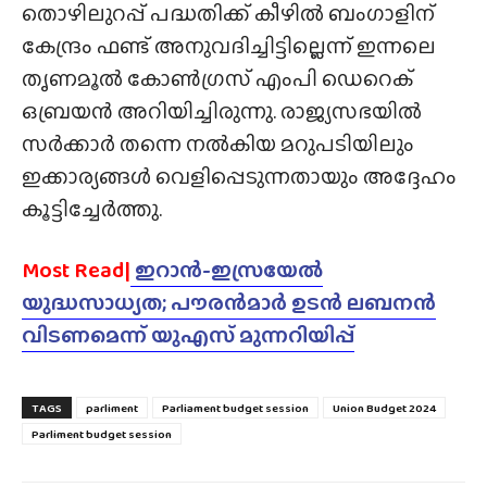
തൊഴിലുറപ്പ് പദ്ധതിക്ക് കീഴിൽ ബംഗാളിന്
കേന്ദ്രം ഫണ്ട് അനുവദിച്ചിട്ടില്ലെന്ന് ഇന്നലെ
തൃണമൂൽ കോൺഗ്രസ് എംപി ഡെറെക്
ഒബ്രയൻ അറിയിച്ചിരുന്നു. രാജ്യസഭയിൽ
സർക്കാർ തന്നെ നൽകിയ മറുപടിയിലും
ഇക്കാര്യങ്ങൾ വെളിപ്പെടുന്നതായും അദ്ദേഹം
കൂട്ടിച്ചേർത്തു.
Most Read|
ഇറാൻ-ഇസ്രയേൽ
യുദ്ധസാധ്യത; പൗരൻമാർ ഉടൻ ലബനൻ
വിടണമെന്ന് യുഎസ് മുന്നറിയിപ്പ്
TAGS
parliment
Parliament budget session
Union Budget 2024
Parliment budget session