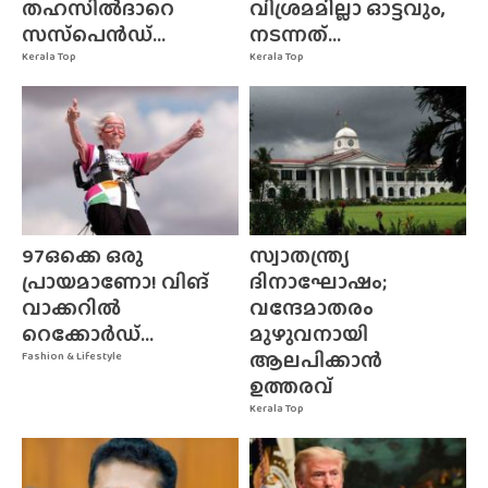
തഹസിൽദാറെ
വിശ്രമമില്ലാ ഓട്ടവും,
സസ്‌പെൻഡ്...
നടന്നത്...
Kerala Top
Kerala Top
97ഒക്കെ ഒരു
സ്വാതന്ത്ര്യ
പ്രായമാണോ! വിങ്
ദിനാഘോഷം;
വാക്കറിൽ
വന്ദേമാതരം
റെക്കോർഡ്...
മുഴുവനായി
ആലപിക്കാൻ
Fashion & Lifestyle
ഉത്തരവ്
Kerala Top