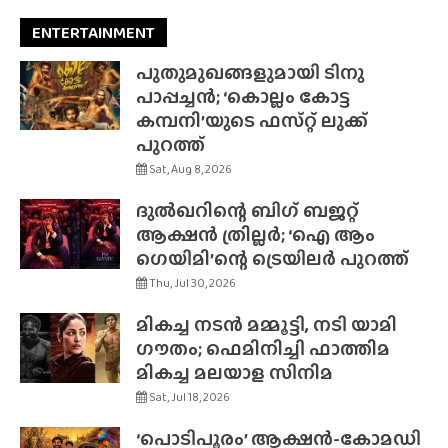
ENTERTAINMENT
പുതുമുഖങ്ങളുമായി ടിനു
പാപ്പച്ചൻ; ‘കൊല്ലം കോട്ട
കമ്പനി’യുടെ ഫസ്‌റ്റ് ലുക്ക്
പുറത്ത്
Sat, Aug 8, 2026
ദുൽഖറിന്റെ ബിഗ് ബജറ്റ്
ആക്ഷൻ ത്രില്ലർ; ‘ഐ ആം
ഗെയിമി’ന്റെ ട്രെയിലർ പുറത്ത്
Thu, Jul 30, 2026
മികച്ച നടൻ മമ്മൂട്ടി, നടി യാമി
ഗൗതം; ഫെമിനിച്ചി ഫാത്തിമ
മികച്ച മലയാള സിനിമ
Sat, Jul 18, 2026
‘പൊടിപൂരം’ ആക്ഷൻ-കോമഡി