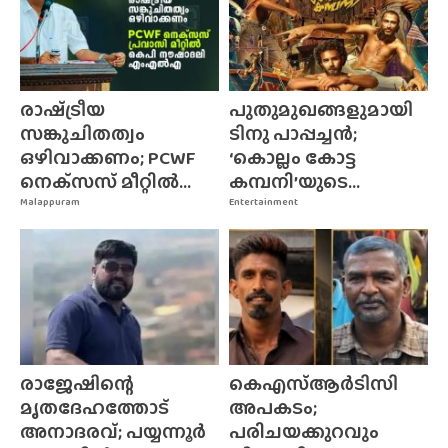
രാഷ്‌ട്രീയ
പുതുമുഖങ്ങളുമായി
സങ്കുചിതത്വം
ടിനു പാപ്പച്ചൻ;
ഒഴിവാക്കണം; PCWF
‘കൊല്ലം കോട്ട
നെക്‌സസ്‌ മീറ്റിൽ...
കമ്പനി’യുടെ...
Malappuram
Entertainment
രാജേഷിന്റെ
കെഎസ്ആർടിസി
മൃതദേഹത്തോട്
അപകടം;
അനാദരവ്; പയ്യന്നൂർ
പരിചയക്കുറവും