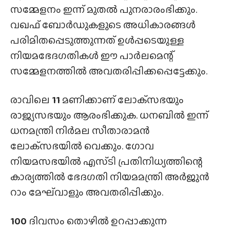
സമ്മേളനം ഇന്ന് മുതൽ പുനരാരംഭിക്കും.
വഖഫ് ബോർഡുകളുടെ അധികാരങ്ങൾ
പരിമിതപ്പെടുത്തുന്നത് ഉൾപ്പടെയുള്ള
നിയമഭേദഗതികൾ ഈ പാർലമെന്റ്
സമ്മേളനത്തിൽ അവതരിപ്പിക്കപ്പെട്ടേക്കും.
രാവിലെ
11
മണിക്കാണ് ലോക്‌സഭയും
രാജ്യസഭയും ആരംഭിക്കുക. ധനബിൽ ഇന്ന്
ധനമന്ത്രി നിർമല സീതാരാമൻ
ലോക്‌സഭയിൽ വെക്കും. ഗോവ
നിയമസഭയിൽ എസ്‌ടി പ്രതിനിധ്യത്തിന്റെ
കാര്യത്തിൽ ഭേദഗതി നിയമമന്ത്രി അർജുൻ
റാം മേഘ്‌വാളും അവതരിപ്പിക്കും.
100
ദിവസം തൊഴിൽ ഉറപ്പാക്കുന്ന