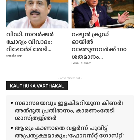
വിഡി. സവർക്കർ
റഷ്യൻ ക്രൂഡ്
ചോദ്യം വിവാദം;
ഓയിൽ
റിപ്പോർട് തേടി...
വാങ്ങുന്നവർക്ക് 100
ശതമാനം...
Kerala Top
Loka Jalakam
- Advertisement -
KAUTHUKA VARTHAKAL
സദാസമയവും ഇളകിമറിയുന്ന കിണർ!
അത്‌ഭുത പ്രതിഭാസം, കാരണംതേടി
ശാസ്‌ത്രജ്‌ഞർ
ആരും കാണാതെ വളർന്ന് പൂവിട്ട്
അപ്രത്യക്ഷമാകും; ‘ഫോറസ്‌റ്റ്‌ ഗോസ്‌റ്റ്’