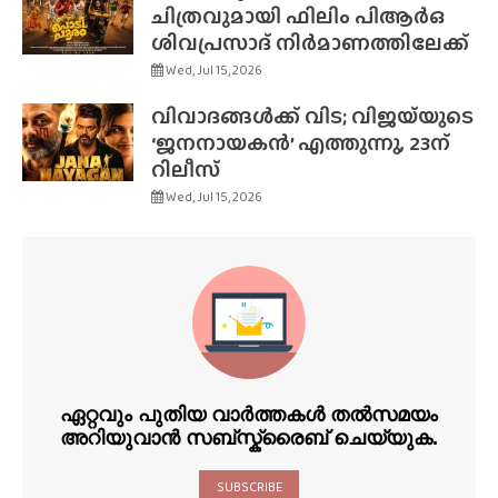
ചിത്രവുമായി ഫിലിം പിആർഒ
ശിവപ്രസാദ് നിർമാണത്തിലേക്ക്
Wed, Jul 15, 2026
വിവാദങ്ങൾക്ക് വിട; വിജയ്‌യുടെ
‘ജനനായകൻ’ എത്തുന്നു, 23ന്
റിലീസ്
Wed, Jul 15, 2026
ഏറ്റവും പുതിയ വാർത്തകൾ തൽസമയം
അറിയുവാൻ സബ്സ്ക്രൈബ് ചെയ്യുക.
SUBSCRIBE