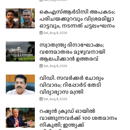
കെഎസ്ആർടിസി അപകടം;
പരിചയക്കുറവും വിശ്രമമില്ലാ
ഓട്ടവും, നടന്നത് ചട്ടലംഘനം
Sat, Aug 8, 2026
സ്വാതന്ത്ര്യ ദിനാഘോഷം;
വന്ദേമാതരം മുഴുവനായി
ആലപിക്കാൻ ഉത്തരവ്
Sat, Aug 8, 2026
വിഡി. സവർക്കർ ചോദ്യം
വിവാദം; റിപ്പോർട് തേടി
വിദ്യാഭ്യാസ മന്ത്രി
Sat, Aug 8, 2026
റഷ്യൻ ക്രൂഡ് ഓയിൽ
വാങ്ങുന്നവർക്ക് 100 ശതമാനം
നികുതി; ഇന്ത്യക്ക്