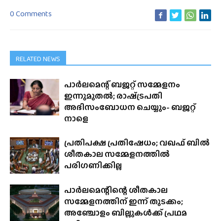
0 Comments
RELATED NEWS
പാർലമെന്റ് ബജറ്റ് സമ്മേളനം
ഇന്നുമുതൽ; രാഷ്‍ട്രപതി
അഭിസംബോധന ചെയ്യും- ബജറ്റ്
നാളെ
പ്രതിപക്ഷ പ്രതിഷേധം; വഖഫ് ബിൽ
ശീതകാല സമ്മേളനത്തിൽ
പരിഗണിക്കില്ല
പാർലമെന്റിന്റെ ശീതകാല
സമ്മേളനത്തിന് ഇന്ന് തുടക്കം;
അഞ്ചോളം ബില്ലുകൾക്ക് പ്രഥമ