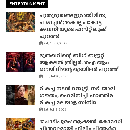
ENTERTAINMENT
പുതുമുഖങ്ങളുമായി ടിനു
പാപ്പച്ചൻ; ‘കൊല്ലം കോട്ട
കമ്പനി’യുടെ ഫസ്‌റ്റ് ലുക്ക്
പുറത്ത്
Sat, Aug 8, 2026
ദുൽഖറിന്റെ ബിഗ് ബജറ്റ്
ആക്ഷൻ ത്രില്ലർ; ‘ഐ ആം
ഗെയിമി’ന്റെ ട്രെയിലർ പുറത്ത്
Thu, Jul 30, 2026
മികച്ച നടൻ മമ്മൂട്ടി, നടി യാമി
ഗൗതം; ഫെമിനിച്ചി ഫാത്തിമ
മികച്ച മലയാള സിനിമ
Sat, Jul 18, 2026
‘പൊടിപൂരം’ ആക്ഷൻ-കോമഡി
ചിത്രവുമായി ഫിലിം പിആർഒ