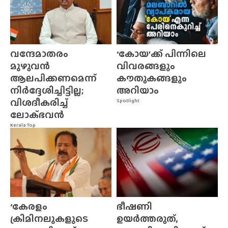
വന്ദേമാതരം
‘കോയ’ക്ക് പിന്നിലെ
മുഴുവൻ
വിവരങ്ങളും
ആലപിക്കണമെന്ന്
കൗതുകങ്ങളും
നിർദ്ദേശിച്ചിട്ടില്ല;
അറിയാം
വിശദീകരിച്ച്
Spotlight
ലോക്‌ഭവൻ
Kerala Top
‘കേരളം
ഭീഷണി
ക്രിമിനലുകളുടെ
ഉയർത്തരുത്,