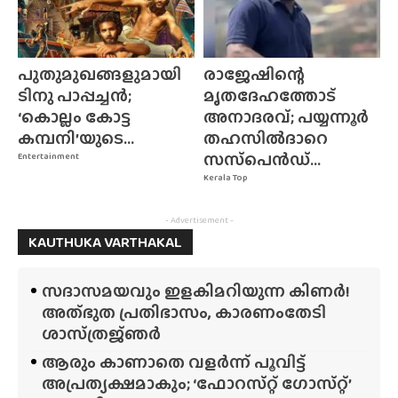
പുതുമുഖങ്ങളുമായി
രാജേഷിന്റെ
ടിനു പാപ്പച്ചൻ;
മൃതദേഹത്തോട്
‘കൊല്ലം കോട്ട
അനാദരവ്; പയ്യന്നൂർ
കമ്പനി’യുടെ...
തഹസിൽദാറെ
സസ്‌പെൻഡ്...
Entertainment
Kerala Top
- Advertisement -
KAUTHUKA VARTHAKAL
സദാസമയവും ഇളകിമറിയുന്ന കിണർ!
അത്‌ഭുത പ്രതിഭാസം, കാരണംതേടി
ശാസ്‌ത്രജ്‌ഞർ
ആരും കാണാതെ വളർന്ന് പൂവിട്ട്
അപ്രത്യക്ഷമാകും; ‘ഫോറസ്‌റ്റ്‌ ഗോസ്‌റ്റ്’