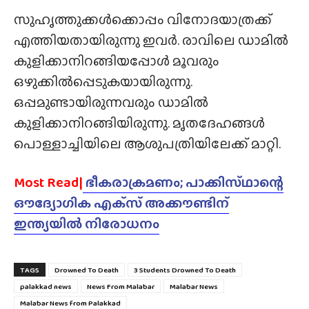
സുഹൃത്തുക്കൾക്കൊപ്പം വിനോദയാത്രക്ക്
എത്തിയതായിരുന്നു ഇവർ. രാവിലെ ഡാമിൽ
കുളിക്കാനിറങ്ങിയപ്പോൾ മൂവരും
ഒഴുക്കിൽപ്പെടുകയായിരുന്നു.
ഒപ്പമുണ്ടായിരുന്നവരും ഡാമിൽ
കുളിക്കാനിറങ്ങിയിരുന്നു. മൃതദേഹങ്ങൾ
പൊള്ളാച്ചിയിലെ ആശുപത്രിയിലേക്ക് മാറ്റി.
Most Read|
ഭീകരാക്രമണം; പാക്കിസ്‌ഥാന്റെ
ഔദ്യോഗിക എക്‌സ് അക്കൗണ്ടിന്
ഇന്ത്യയിൽ നിരോധനം
TAGS
Drowned To Death
3 Students Drowned To Death
palakkad news
News From Malabar
Malabar News
Malabar News from Palakkad