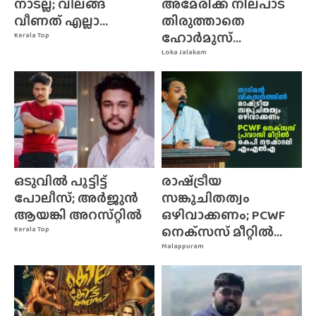
നാടല്ല; വിലങ്ങ്
അമേരിക്ക നിലപാട്
വീണത് എല്ലാ...
തിരുത്താതെ
ഹോർമുസ്...
Kerala Top
Loka Jalakam
ഒടുവിൽ പൂട്ടിട്ട്
രാഷ്‌ട്രീയ
പോലീസ്; അർജുൻ
സങ്കുചിതത്വം
ആയങ്കി അറസ്‌റ്റിൽ
ഒഴിവാക്കണം; PCWF
നെക്‌സസ്‌ മീറ്റിൽ...
Kerala Top
Malappuram