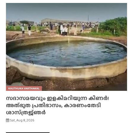
KAUTHUKA VARTHAKAL
സദാസമയവും ഇളകിമറിയുന്ന കിണർ!
അത്‌ഭുത പ്രതിഭാസം, കാരണംതേടി
ശാസ്‌ത്രജ്‌ഞർ
Sat, Aug 8, 2026