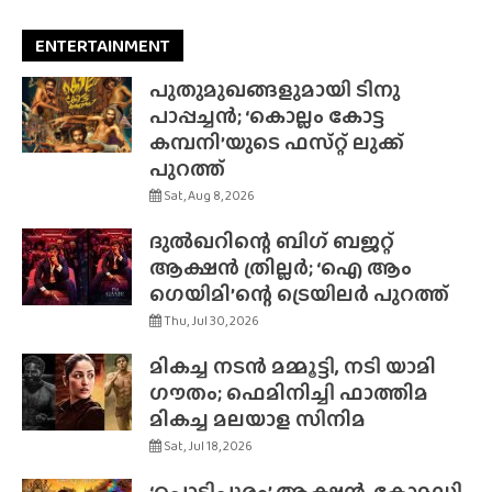
ENTERTAINMENT
പുതുമുഖങ്ങളുമായി ടിനു
പാപ്പച്ചൻ; ‘കൊല്ലം കോട്ട
കമ്പനി’യുടെ ഫസ്‌റ്റ് ലുക്ക്
പുറത്ത്
Sat, Aug 8, 2026
ദുൽഖറിന്റെ ബിഗ് ബജറ്റ്
ആക്ഷൻ ത്രില്ലർ; ‘ഐ ആം
ഗെയിമി’ന്റെ ട്രെയിലർ പുറത്ത്
Thu, Jul 30, 2026
മികച്ച നടൻ മമ്മൂട്ടി, നടി യാമി
ഗൗതം; ഫെമിനിച്ചി ഫാത്തിമ
മികച്ച മലയാള സിനിമ
Sat, Jul 18, 2026
‘പൊടിപൂരം’ ആക്ഷൻ-കോമഡി