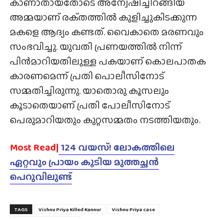
കാണാതായതോടെ അന്വേഷിച്ചിറങ്ങിയ
അമ്മയാണ് രക്‌തത്തിൽ കുളിച്ചുകിടക്കുന്ന
മകളെ ആദ്യം കണ്ടത്. വൈകാതെ മരണവും
സംഭവിച്ചു. യുവതി പ്രണയത്തിൽ നിന്ന്
പിൻമാറിയതിലുള്ള പകയാണ് കൊലപാതക
കാരണമെന്ന് പ്രതി പൊലീസിനോട്
സമ്മതിച്ചിരുന്നു. യാതൊരു കൂസലും
കൂടാതെയാണ് പ്രതി പോലീസിനോട്
പെരുമാറിയതും കുറ്റസമ്മതം നടത്തിയതും.
Most Read|
124 വയസ്! ലോകത്തിലെ
ഏറ്റവും പ്രായം കൂടിയ മുത്തച്ഛൻ
പെറുവിലുണ്ട്
TAGS
Vishnu Priya Killed Kannur
Vishnu Priya case