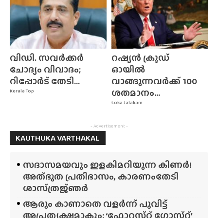
വിഡി. സവർക്കർ
റഷ്യൻ ക്രൂഡ്
ചോദ്യം വിവാദം;
ഓയിൽ
റിപ്പോർട് തേടി...
വാങ്ങുന്നവർക്ക് 100
ശതമാനം...
Kerala Top
Loka Jalakam
- Advertisement -
KAUTHUKA VARTHAKAL
സദാസമയവും ഇളകിമറിയുന്ന കിണർ!
അത്‌ഭുത പ്രതിഭാസം, കാരണംതേടി
ശാസ്‌ത്രജ്‌ഞർ
ആരും കാണാതെ വളർന്ന് പൂവിട്ട്
അപ്രത്യക്ഷമാകും; ‘ഫോറസ്‌റ്റ്‌ ഗോസ്‌റ്റ്’