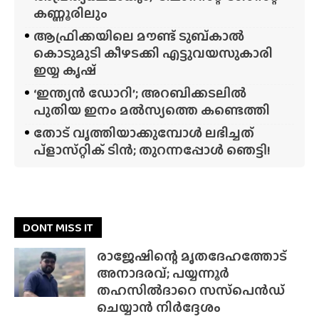
കണ്ണൂരിലും
ആഫ്രിക്കയിലെ മൗണ്ട് ടുബ്‌കാൽ
കൊടുമുടി കീഴടക്കി എട്ടുവയസുകാരി
ഇയ്യ കൃഷ്
‘ഇന്ത്യൻ ഡോറി’; അറബിക്കടലിൽ
പുതിയ ഇനം മൽസ്യത്തെ കണ്ടെത്തി
തോട് വൃത്തിയാക്കുമ്പോൾ ലഭിച്ചത്
പ്‌ളാസ്‌റ്റിക് ടിൻ; തുറന്നപ്പോൾ ഞെട്ടി!
DONT MISS IT
രാജേഷിന്റെ മൃതദേഹത്തോട്
അനാദരവ്; പയ്യന്നൂർ
തഹസിൽദാറെ സസ്‌പെൻഡ്
ചെയ്യാൻ നിർദ്ദേശം