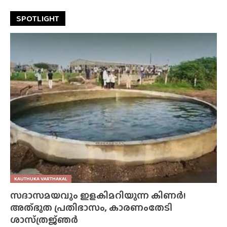
SPOTLIGHT
KAUTHUKA VARTHAKAL
സദാസമയവും ഇളകിമറിയുന്ന കിണർ!
അത്‌ഭുത പ്രതിഭാസം, കാരണംതേടി
ശാസ്‌ത്രജ്‌ഞർ