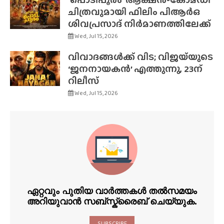
ചിത്രവുമായി ഫിലിം പിആർഒ
ശിവപ്രസാദ് നിർമാണത്തിലേക്ക്
Wed, Jul 15, 2026
വിവാദങ്ങൾക്ക് വിട; വിജയ്‌യുടെ
‘ജനനായകൻ’ എത്തുന്നു, 23ന്
റിലീസ്
Wed, Jul 15, 2026
ഏറ്റവും പുതിയ വാർത്തകൾ തൽസമയം
അറിയുവാൻ സബ്സ്ക്രൈബ് ചെയ്യുക.
SUBSCRIBE