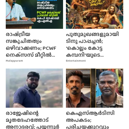
രാഷ്‌ട്രീയ
പുതുമുഖങ്ങളുമായി
സങ്കുചിതത്വം
ടിനു പാപ്പച്ചൻ;
ഒഴിവാക്കണം; PCWF
‘കൊല്ലം കോട്ട
നെക്‌സസ്‌ മീറ്റിൽ...
കമ്പനി’യുടെ...
Malappuram
Entertainment
രാജേഷിന്റെ
കെഎസ്ആർടിസി
മൃതദേഹത്തോട്
അപകടം;
അനാദരവ്; പയ്യന്നൂർ
പരിചയക്കുറവും