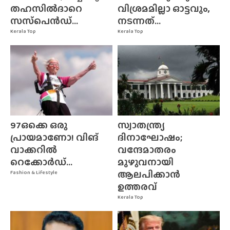
തഹസിൽദാറെ
വിശ്രമമില്ലാ ഓട്ടവും,
സസ്‌പെൻഡ്...
നടന്നത്...
Kerala Top
Kerala Top
97ഒക്കെ ഒരു
സ്വാതന്ത്ര്യ
പ്രായമാണോ! വിങ്
ദിനാഘോഷം;
വാക്കറിൽ
വന്ദേമാതരം
റെക്കോർഡ്...
മുഴുവനായി
ആലപിക്കാൻ
Fashion & Lifestyle
ഉത്തരവ്
Kerala Top