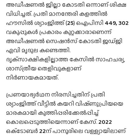
അഡീഷണൽ ജില്ലാ കോടതി ഒന്നാണ് ശിക്ഷ
വിധിച്ചത്. പ്രതി മാനന്തേരി കളത്തിൽ
ഹൗസിൽ ശ്യാംജിത്ത് (
25
) ഐപിസി
449, 302
വകുപ്പുകൾ പ്രകാരം കുറ്റക്കാരാണെന്ന്
അഡീഷണൽ സെഷൻസ് കോടതി ജഡ്‌ജി
എവി മൃദുല കണ്ടെത്തി.
ദൃക്‌സാക്ഷികളില്ലാത്ത കേസിൽ സാഹചര്യ,
ശാസ്‌ത്രീയ തെളിവുകളാണ്
നിർണായകമായത്.
പ്രണയാഭ്യർഥന നിരസിച്ചതിന് പ്രതി
ശ്യാംജിത്ത് വീട്ടിൽ കയറി വിഷ്‌ണുപ്രിയയെ
മാരകമായി കുത്തിപ്പരിക്കേൽപ്പിച്ച്
കൊലപ്പെടുത്തിയെന്നാണ് കേസ്.
2022
ഒക്‌ടോബർ
22
ന് പാനൂരിലെ വള്ള്യായിലാണ്