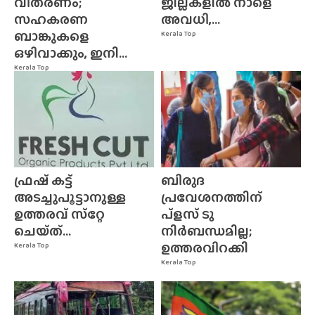
വിതരണം;
ജില്ലകളിൽ നാളെ
സഹകരണ
അവധി,...
ബാങ്കുകളെ
Kerala Top
ഒഴിവാക്കും, ഇനി...
Kerala Top
ഫ്രഷ് കട്ട്
ബിരുദ
അടച്ചുപൂട്ടാനുള്ള
പ്രവേശനത്തിന്
ഉത്തരവ് സ്‌റ്റേ
പ്ളസ് ടു
ചെയ്‌ത്‌...
നിർബന്ധമില്ല;
ഉത്തരവിറക്കി
Kerala Top
Kerala Top