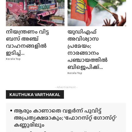
നിയന്ത്രണം വിട്ട
യുഡിഎഫ്
ബസ് അഞ്ച്
അവിശ്വാസ
വാഹനങ്ങളിൽ
പ്രമേയം;
ഇടിച്ച്...
നാരങ്ങാനം
പഞ്ചായത്തിൽ
Kerala Top
ബിജെപിക്ക്...
Kerala Top
- Advertisement -
KAUTHUKA VARTHAKAL
ആരും കാണാതെ വളർന്ന് പൂവിട്ട്
അപ്രത്യക്ഷമാകും; ‘ഫോറസ്‌റ്റ്‌ ഗോസ്‌റ്റ്’
കണ്ണൂരിലും