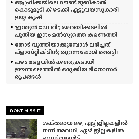
ആഫ്രിക്കയിലെ മൗണ്ട് ടുബ്‌കാൽ
കൊടുമുടി കീഴടക്കി എട്ടുവയസുകാരി
ഇയ്യ കൃഷ്
‘ഇന്ത്യൻ ഡോറി’; അറബിക്കടലിൽ
പുതിയ ഇനം മൽസ്യത്തെ കണ്ടെത്തി
തോട് വൃത്തിയാക്കുമ്പോൾ ലഭിച്ചത്
പ്‌ളാസ്‌റ്റിക് ടിൻ; തുറന്നപ്പോൾ ഞെട്ടി!
പഴം മേളയിൽ കൗതുകമായി
ഈന്തപ്പഴത്തിൽ ഒരുക്കിയ ദിനോസർ
രൂപങ്ങൾ
DONT MISS IT
ശക്‌തമായ മഴ; എട്ട് ജില്ലകളിൽ
ഇന്ന് അവധി, ഏഴ് ജില്ലകളിൽ
റെഡ് അലർട്