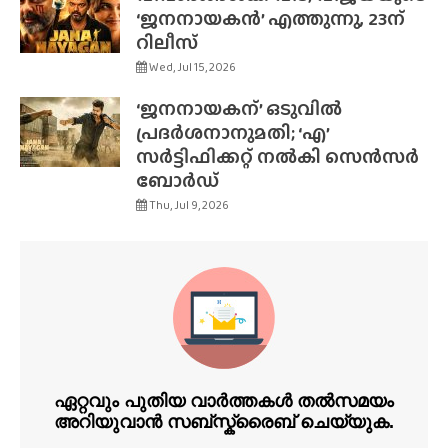
‘ജനനായകൻ’ എത്തുന്നു, 23ന്
റിലീസ്
Wed, Jul 15, 2026
‘ജനനായകന്’ ഒടുവിൽ
പ്രദർശനാനുമതി; ‘എ’
സർട്ടിഫിക്കറ്റ് നൽകി സെൻസർ
ബോർഡ്
Thu, Jul 9, 2026
ഏറ്റവും പുതിയ വാർത്തകൾ തൽസമയം
അറിയുവാൻ സബ്സ്ക്രൈബ് ചെയ്യുക.