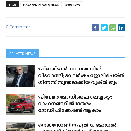
TAGS
MALAYALAM AUTO NEWS
auto news
0 Comments
RELATED NEWS
‘ബ്‌ളാക്‌മാൻ’ 100 വയസിൽ
വിടവാങ്ങി; 80 വർഷം ജോലിചെയ്‌ത്‌
ഗിന്നസ് സ്വന്തമാക്കിയ വ്യക്‌തിത്വം
‘പിള്ളേര് മോഡിഫൈ ചെയ്യട്ടെ’;
വാഹനങ്ങളിൽ 18തരം
മോഡിഫിക്കേഷൻ ആകാം
നെക്‌സോണിന് പുതിയ മോഡൽ;