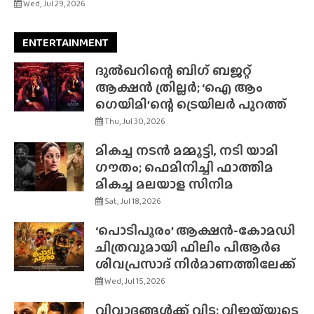
Wed, Jul 29, 2026
ENTERTAINMENT
ദുൽഖറിന്റെ ബിഗ് ബജറ്റ്
ആക്ഷൻ ത്രില്ലർ; ‘ഐ ആം
ഗെയിമി’ന്റെ ട്രെയിലർ പുറത്ത്
Thu, Jul 30, 2026
മികച്ച നടൻ മമ്മൂട്ടി, നടി യാമി
ഗൗതം; ഫെമിനിച്ചി ഫാത്തിമ
മികച്ച മലയാള സിനിമ
Sat, Jul 18, 2026
‘പൊടിപൂരം’ ആക്ഷൻ-കോമഡി
ചിത്രവുമായി ഫിലിം പിആർഒ
ശിവപ്രസാദ് നിർമാണത്തിലേക്ക്
Wed, Jul 15, 2026
വിവാദങ്ങൾക്ക് വിട; വിജയ്‌യുടെ