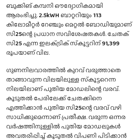
ബുക്കിങ് കമ്പനി ഔദ്യോഗികമായി
ആരംഭിച്ചു.
2.5kWH
ബാറ്ററിയും
113
കിലോമീറ്റർ റേഞ്ചും മെറ്റൽ ബോഡിയുമാണ്
സി
25
ന്റെ പ്രധാന സവിശേഷതകൾ. ചേതക്
സി
25
എന്ന ഇലക്‌ട്രിക് സ്‌കൂട്ടറിന്
91,399
രൂപയാണ് വില.
ഗുണനിലവാരത്തിൽ കുറവ് വരുത്താതെ
താങ്ങാവുന്ന വിലയിലുള്ള സ്‌കൂട്ടറെന്ന
നിലയിലാണ് പുതിയ മോഡലിന്റെ വരവ്.
കൂടുതൽ പേരിലേക്ക് ചേതക്കിനെ
എത്തിക്കാൻ പുതിയ സി
25
ന്റെ വരവ് വഴി
സാധിക്കുമെന്നാണ് പ്രതീക്ഷ. വരുന്ന ഒന്നര
വർഷത്തിനുള്ളിൽ പുതിയ മോഡലുകൾ
അവതരിപ്പിച്ച് കൂടുതൽ വിപണി പിടിക്കാൻ