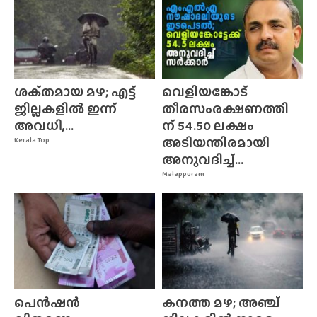
ശക്‌തമായ മഴ; എട്ട്
വെളിയങ്കോട്
ജില്ലകളിൽ ഇന്ന്
തീരസംരക്ഷണത്തി
അവധി,...
ന് 54.50 ലക്ഷം
അടിയന്തിരമായി
Kerala Top
അനുവദിച്ച്...
Malappuram
പെൻഷൻ
കനത്ത മഴ; അഞ്ച്