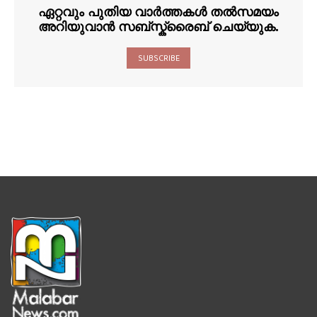
ഏറ്റവും പുതിയ വാർത്തകൾ തൽസമയം
അറിയുവാൻ സബ്സ്ക്രൈബ് ചെയ്യുക.
SUBSCRIBE