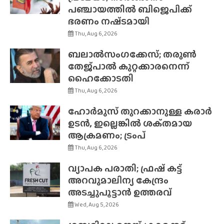
പഞ്ചായത്തിൽ ബിജെപിക്ക്
ഭരണം നഷ്‌ടമായി
Thu, Aug 6, 2026
ബലാൽസംഗക്കേസ്; തരുൺ
തേജ്‌പാൽ കുറ്റക്കാരനെന്ന്
ഹൈക്കോടതി
Thu, Aug 6, 2026
ഹോർമുസ് തുറക്കാനുള്ള കരാർ
ഉടൻ, ഇല്ലെങ്കിൽ ശക്‌തമായ
ആക്രമണം; ട്രംപ്
Thu, Aug 6, 2026
വ്യാപക പരാതി; ഫ്രഷ് കട്ട്
അറവുമാലിന്യ കേന്ദ്രം
അടച്ചുപൂട്ടാൻ ഉത്തരവ്
Wed, Aug 5, 2026