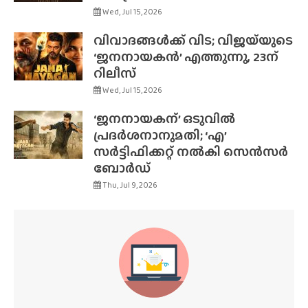
Wed, Jul 15, 2026
വിവാദങ്ങൾക്ക് വിട; വിജയ്‌യുടെ
‘ജനനായകൻ’ എത്തുന്നു, 23ന്
റിലീസ്
Wed, Jul 15, 2026
‘ജനനായകന്’ ഒടുവിൽ
പ്രദർശനാനുമതി; ‘എ’
സർട്ടിഫിക്കറ്റ് നൽകി സെൻസർ
ബോർഡ്
Thu, Jul 9, 2026