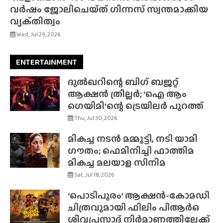
വർഷം ജോലിചെയ്‌ത്‌ ഗിന്നസ് സ്വന്തമാക്കിയ
വ്യക്‌തിത്വം
Wed, Jul 29, 2026
ENTERTAINMENT
ദുൽഖറിന്റെ ബിഗ് ബജറ്റ്
ആക്ഷൻ ത്രില്ലർ; ‘ഐ ആം
ഗെയിമി’ന്റെ ട്രെയിലർ പുറത്ത്
Thu, Jul 30, 2026
മികച്ച നടൻ മമ്മൂട്ടി, നടി യാമി
ഗൗതം; ഫെമിനിച്ചി ഫാത്തിമ
മികച്ച മലയാള സിനിമ
Sat, Jul 18, 2026
‘പൊടിപൂരം’ ആക്ഷൻ-കോമഡി
ചിത്രവുമായി ഫിലിം പിആർഒ
ശിവപ്രസാദ് നിർമാണത്തിലേക്ക്