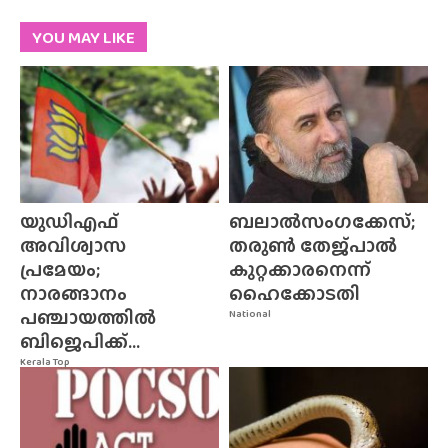
YOU MAY LIKE
യുഡിഎഫ്
ബലാൽസംഗക്കേസ്;
അവിശ്വാസ
തരുൺ തേജ്‌പാൽ
പ്രമേയം;
കുറ്റക്കാരനെന്ന്
നാരങ്ങാനം
ഹൈക്കോടതി
പഞ്ചായത്തിൽ
National
ബിജെപിക്ക്...
Kerala Top