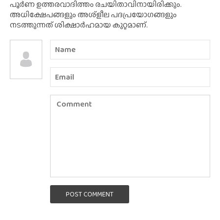
പൂർണ ഉത്തരവാദിത്തം രചയിതാവിനായിരിക്കും.
അധിക്ഷേപങ്ങളും അശ്‌ളീല പദപ്രയോഗങ്ങളും
നടത്തുന്നത് ശിക്ഷാർഹമായ കുറ്റമാണ്.
POST COMMENT