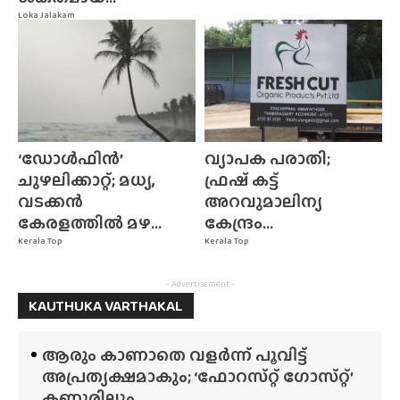
Loka Jalakam
‘ഡോൾഫിൻ’
വ്യാപക പരാതി;
ചുഴലിക്കാറ്റ്; മധ്യ,
ഫ്രഷ് കട്ട്
വടക്കൻ
അറവുമാലിന്യ
കേരളത്തിൽ മഴ...
കേന്ദ്രം...
Kerala Top
Kerala Top
- Advertisement -
KAUTHUKA VARTHAKAL
ആരും കാണാതെ വളർന്ന് പൂവിട്ട്
അപ്രത്യക്ഷമാകും; ‘ഫോറസ്‌റ്റ്‌ ഗോസ്‌റ്റ്’
കണ്ണൂരിലും