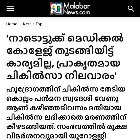
Home
Kerala Top
‘നാടൊട്ടുക്ക് മെഡിക്കൽ
കോളേജ് തുടങ്ങിയിട്ട്
കാര്യമില്ല, പ്രാകൃതമായ
ചികിൽസാ നിലവാരം’
ഹൃദ്രോഗത്തിന് ചികിൽസ തേടിയ
കൊല്ലം പൻമന സ്വദേശി വേണു
ആണ് കഴിഞ്ഞദിവസം മതിയായ
ചികിൽസ ലഭിക്കാതെ മരണത്തിന്
കീഴടങ്ങിയത്. സംഭവത്തിൽ രൂക്ഷ
വിമർശനവുമായി യൂറോളജി