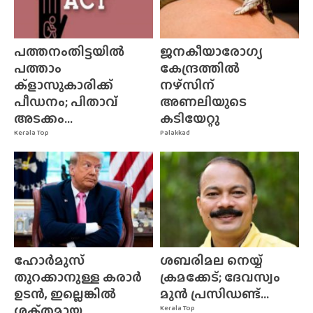
പത്തനംതിട്ടയിൽ
ജനകീയാരോഗ്യ
പത്താം
കേന്ദ്രത്തിൽ
ക്ളാസുകാരിക്ക്
നഴ്‌സിന്‌
പീഡനം; പിതാവ്
അണലിയുടെ
അടക്കം...
കടിയേറ്റു
Kerala Top
Palakkad
ഹോർമുസ്
ശബരിമല നെയ്യ്
തുറക്കാനുള്ള കരാർ
ക്രമക്കേട്; ദേവസ്വം
ഉടൻ, ഇല്ലെങ്കിൽ
മുൻ പ്രസിഡണ്ട്...
ശക്‌തമായ...
Kerala Top