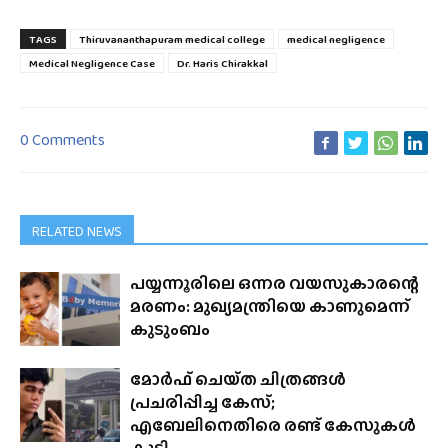
TAGS
Thiruvananthapuram medical college
medical negligence
Medical Negligence Case
Dr. Haris Chirakkal
0 Comments
RELATED NEWS
പയ്യന്നൂരിലെ ഒന്നര വയസുകാരന്റെ
മരണം: മുഖ്യമന്ത്രിയെ കാണുമെന്ന്
കുടുംബം
മോർഫ് ചെയ്‌ത ചിത്രങ്ങൾ
പ്രചരിപ്പിച്ച കേസ്;
എബേലിനെതിരെ രണ്ട് കേസുകൾ