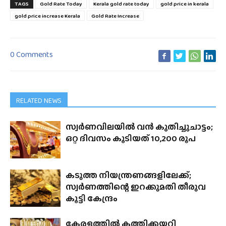
TAGS
Gold Rate Today
Kerala gold rate today
gold price in kerala
gold price increase Kerala
Gold Rate Increase
0 Comments
RELATED NEWS
സ്വർണവിലയിൽ വൻ കുതിച്ചുചാട്ടം;
ഒറ്റ ദിവസം കൂടിയത് 10,200 രൂപ
കടുത്ത നിയന്ത്രണങ്ങളിലേക്ക്;
സ്വർണത്തിന്റെ ഇറക്കുമതി തീരുവ
കൂട്ടി കേന്ദ്രം
കേരളത്തിൽ കത്തിക്കയറി