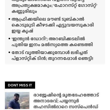
അപ്രത്യക്ഷമാകും; ‘ഫോറസ്‌റ്റ്‌ ഗോസ്‌റ്റ്’
കണ്ണൂരിലും
ആഫ്രിക്കയിലെ മൗണ്ട് ടുബ്‌കാൽ
കൊടുമുടി കീഴടക്കി എട്ടുവയസുകാരി
ഇയ്യ കൃഷ്
‘ഇന്ത്യൻ ഡോറി’; അറബിക്കടലിൽ
പുതിയ ഇനം മൽസ്യത്തെ കണ്ടെത്തി
തോട് വൃത്തിയാക്കുമ്പോൾ ലഭിച്ചത്
പ്‌ളാസ്‌റ്റിക് ടിൻ; തുറന്നപ്പോൾ ഞെട്ടി!
DONT MISS IT
രാജേഷിന്റെ മൃതദേഹത്തോട്
അനാദരവ്; പയ്യന്നൂർ
തഹസിൽദാറെ സസ്‌പെൻഡ്