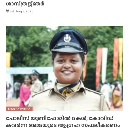
ശാസ്‌ത്രജ്‌ഞർ
Sat, Aug 8, 2026
SHUBHA VARTHA
പോലീസ് യൂണിഫോമിൽ മകൾ; കോവിഡ്
കവർന്ന അമ്മയുടെ ആഗ്രഹ സഫലീകരണം