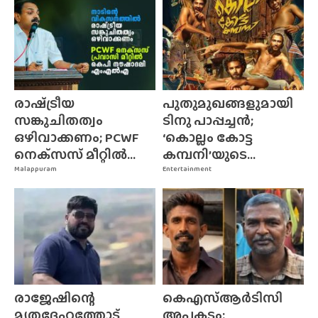
രാഷ്‌ട്രീയ
പുതുമുഖങ്ങളുമായി
സങ്കുചിതത്വം
ടിനു പാപ്പച്ചൻ;
ഒഴിവാക്കണം; PCWF
‘കൊല്ലം കോട്ട
നെക്‌സസ്‌ മീറ്റിൽ...
കമ്പനി’യുടെ...
Malappuram
Entertainment
രാജേഷിന്റെ
കെഎസ്ആർടിസി
മൃതദേഹത്തോട്
അപകടം;