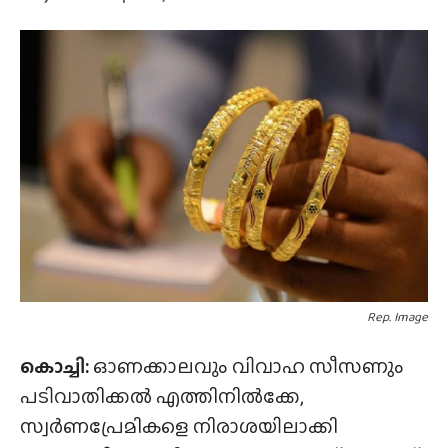
Rep. Image
കൊച്ചി:
ഓണക്കാലവും വിവാഹ സീസണും
പടിവാതിക്കൽ എത്തിനിൽക്കേ,
സ്വർണപ്രേമികളെ നിരാശയിലാക്കി