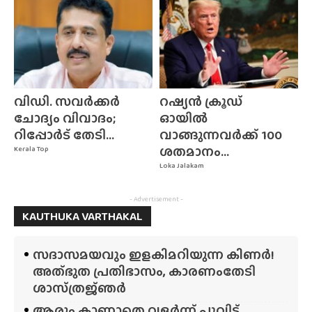
വിഡി. സവർക്കർ
റഷ്യൻ ക്രൂഡ്
ചോദ്യം വിവാദം;
ഓയിൽ
റിപ്പോർട് തേടി...
വാങ്ങുന്നവർക്ക് 100
ശതമാനം...
Kerala Top
Loka Jalakam
- Advertisement -
KAUTHUKA VARTHAKAL
സദാസമയവും ഇളകിമറിയുന്ന കിണർ!
അത്‌ഭുത പ്രതിഭാസം, കാരണംതേടി
ശാസ്‌ത്രജ്‌ഞർ
ആരും കാണാതെ വളർന്ന് പൂവിട്ട്