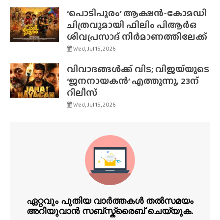
‘പൊടിപൂരം’ ആക്ഷൻ-കോമഡി
ചിത്രവുമായി ഫിലിം പിആർഒ
ശിവപ്രസാദ് നിർമാണത്തിലേക്ക്
Wed, Jul 15, 2026
വിവാദങ്ങൾക്ക് വിട; വിജയ്‌യുടെ
‘ജനനായകൻ’ എത്തുന്നു, 23ന്
റിലീസ്
Wed, Jul 15, 2026
ഏറ്റവും പുതിയ വാർത്തകൾ തൽസമയം
അറിയുവാൻ സബ്സ്ക്രൈബ് ചെയ്യുക.