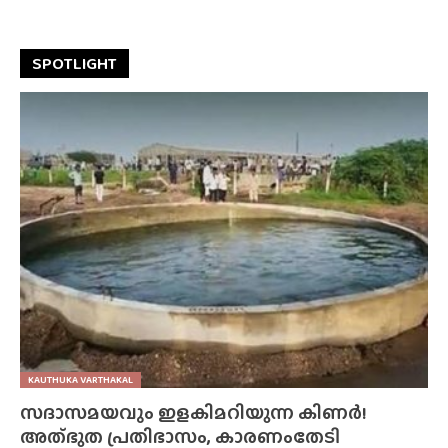
SPOTLIGHT
KAUTHUKA VARTHAKAL
സദാസമയവും ഇളകിമറിയുന്ന കിണർ!
അത്‌ഭുത പ്രതിഭാസം, കാരണംതേടി