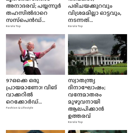
അനാദരവ്; പയ്യന്നൂർ
പരിചയക്കുറവും
തഹസിൽദാറെ
വിശ്രമമില്ലാ ഓട്ടവും,
സസ്‌പെൻഡ്...
നടന്നത്...
Kerala Top
Kerala Top
97ഒക്കെ ഒരു
സ്വാതന്ത്ര്യ
പ്രായമാണോ! വിങ്
ദിനാഘോഷം;
വാക്കറിൽ
വന്ദേമാതരം
റെക്കോർഡ്...
മുഴുവനായി
ആലപിക്കാൻ
Fashion & Lifestyle
ഉത്തരവ്
Kerala Top