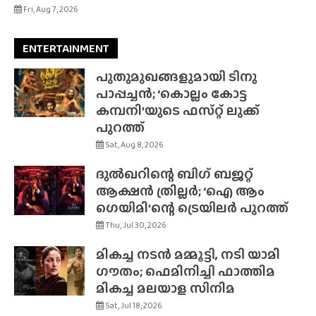
Fri, Aug 7, 2026
ENTERTAINMENT
പുതുമുഖങ്ങളുമായി ടിനു
പാപ്പച്ചൻ; ‘കൊല്ലം കോട്ട
കമ്പനി’യുടെ ഫസ്‌റ്റ് ലുക്ക്
പുറത്ത്
Sat, Aug 8, 2026
ദുൽഖറിന്റെ ബിഗ് ബജറ്റ്
ആക്ഷൻ ത്രില്ലർ; ‘ഐ ആം
ഗെയിമി’ന്റെ ട്രെയിലർ പുറത്ത്
Thu, Jul 30, 2026
മികച്ച നടൻ മമ്മൂട്ടി, നടി യാമി
ഗൗതം; ഫെമിനിച്ചി ഫാത്തിമ
മികച്ച മലയാള സിനിമ
Sat, Jul 18, 2026