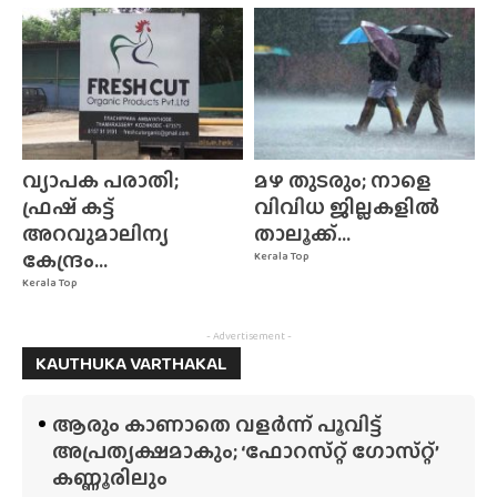
വ്യാപക പരാതി;
മഴ തുടരും; നാളെ
ഫ്രഷ് കട്ട്
വിവിധ ജില്ലകളിൽ
അറവുമാലിന്യ
താലൂക്ക്...
കേന്ദ്രം...
Kerala Top
Kerala Top
- Advertisement -
KAUTHUKA VARTHAKAL
ആരും കാണാതെ വളർന്ന് പൂവിട്ട്
അപ്രത്യക്ഷമാകും; ‘ഫോറസ്‌റ്റ്‌ ഗോസ്‌റ്റ്’
കണ്ണൂരിലും