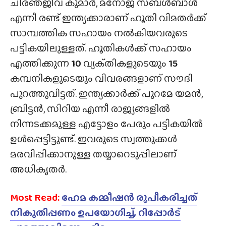
ചിരഞ്‌ജീവ് കുമാർ, മനോജ് സബൾബാൾ
എന്നീ രണ്ട് ഇന്ത്യക്കാരാണ് ഹൂതി വിമതർക്ക്
സാമ്പത്തിക സഹായം നൽകിയവരുടെ
പട്ടികയിലുള്ളത്. ഹൂതികൾക്ക് സഹായം
എത്തിക്കുന്ന
10
വ്യക്‌തികളുടെയും
15
കമ്പനികളുടെയും വിവരങ്ങളാണ് സൗദി
പുറത്തുവിട്ടത്. ഇന്ത്യക്കാർക്ക് പുറമേ യമൻ,
ബ്രിട്ടൻ, സിറിയ എന്നീ രാജ്യങ്ങളിൽ
നിന്നടക്കമുള്ള എട്ടോളം പേരും പട്ടികയിൽ
ഉൾപ്പെട്ടിട്ടുണ്ട്. ഇവരുടെ സ്വത്തുക്കൾ
മരവിപ്പിക്കാനുള്ള തയ്യാറെടുപ്പിലാണ്
അധികൃതർ.
Most Read:
ഹേമ കമ്മീഷൻ രൂപീകരിച്ചത്
നികുതിപ്പണം ഉപയോഗിച്ച്, റിപ്പോർട്