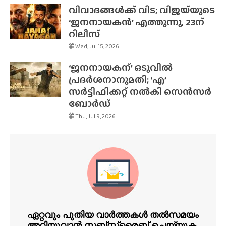
വിവാദങ്ങൾക്ക് വിട; വിജയ്‌യുടെ
‘ജനനായകൻ’ എത്തുന്നു, 23ന്
റിലീസ്
Wed, Jul 15, 2026
‘ജനനായകന്’ ഒടുവിൽ
പ്രദർശനാനുമതി; ‘എ’
സർട്ടിഫിക്കറ്റ് നൽകി സെൻസർ
ബോർഡ്
Thu, Jul 9, 2026
ഏറ്റവും പുതിയ വാർത്തകൾ തൽസമയം
അറിയുവാൻ സബ്സ്ക്രൈബ് ചെയ്യുക.