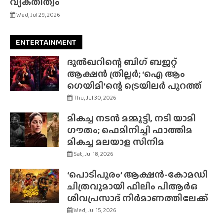
വ്യക്‌തിത്വം
Wed, Jul 29, 2026
ENTERTAINMENT
ദുൽഖറിന്റെ ബിഗ് ബജറ്റ്
ആക്ഷൻ ത്രില്ലർ; ‘ഐ ആം
ഗെയിമി’ന്റെ ട്രെയിലർ പുറത്ത്
Thu, Jul 30, 2026
മികച്ച നടൻ മമ്മൂട്ടി, നടി യാമി
ഗൗതം; ഫെമിനിച്ചി ഫാത്തിമ
മികച്ച മലയാള സിനിമ
Sat, Jul 18, 2026
‘പൊടിപൂരം’ ആക്ഷൻ-കോമഡി
ചിത്രവുമായി ഫിലിം പിആർഒ
ശിവപ്രസാദ് നിർമാണത്തിലേക്ക്
Wed, Jul 15, 2026