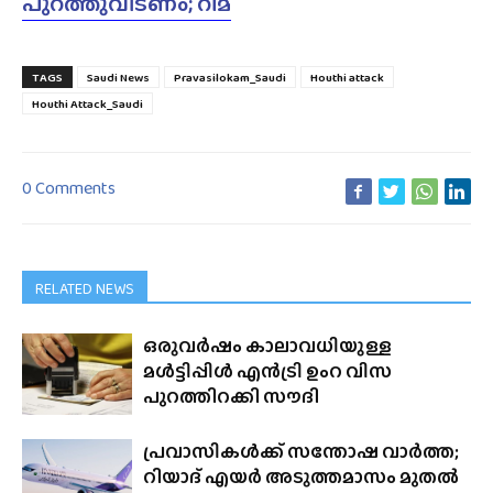
പുറത്തുവിടണം; റിമ
TAGS
Saudi News
Pravasilokam_Saudi
Houthi attack
Houthi Attack_Saudi
0 Comments
RELATED NEWS
ഒരുവർഷം കാലാവധിയുള്ള
മൾട്ടിപ്പിൾ എൻട്രി ഉംറ വിസ
പുറത്തിറക്കി സൗദി
പ്രവാസികൾക്ക് സന്തോഷ വാർത്ത;
റിയാദ് എയർ അടുത്തമാസം മുതൽ