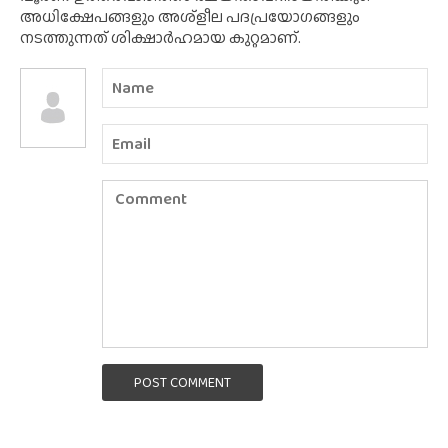
അധിക്ഷേപങ്ങളും അശ്‌ളീല പദപ്രയോഗങ്ങളും
നടത്തുന്നത് ശിക്ഷാർഹമായ കുറ്റമാണ്.
POST COMMENT