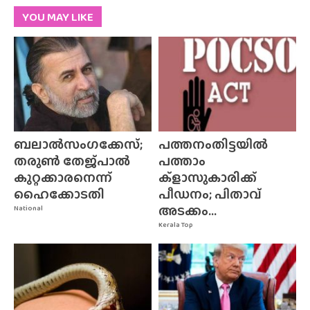
YOU MAY LIKE
ബലാൽസംഗക്കേസ്;
പത്തനംതിട്ടയിൽ
തരുൺ തേജ്‌പാൽ
പത്താം
കുറ്റക്കാരനെന്ന്
ക്ളാസുകാരിക്ക്
ഹൈക്കോടതി
പീഡനം; പിതാവ്
അടക്കം...
National
Kerala Top