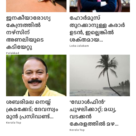
ജനകീയാരോഗ്യ
ഹോർമുസ്
കേന്ദ്രത്തിൽ
തുറക്കാനുള്ള കരാർ
നഴ്‌സിന്‌
ഉടൻ, ഇല്ലെങ്കിൽ
അണലിയുടെ
ശക്‌തമായ...
കടിയേറ്റു
Loka Jalakam
Palakkad
ശബരിമല നെയ്യ്
‘ഡോൾഫിൻ’
ക്രമക്കേട്; ദേവസ്വം
ചുഴലിക്കാറ്റ്; മധ്യ,
മുൻ പ്രസിഡണ്ട്...
വടക്കൻ
കേരളത്തിൽ മഴ...
Kerala Top
Kerala Top