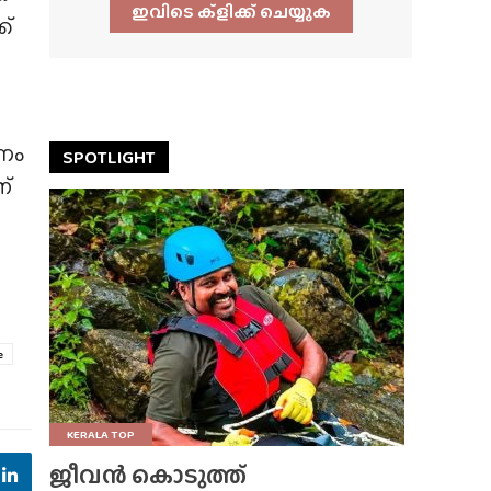
ഇവിടെ ക്ളിക്ക്‌ ചെയ്യുക
ക്
മണം
SPOTLIGHT
ന്
e
KERALA TOP
ജീവൻ കൊടുത്ത്