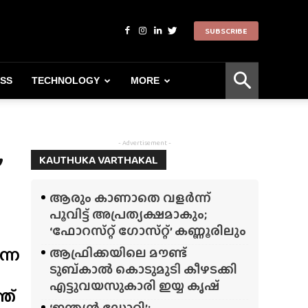
SUBSCRIBE
ESS
TECHNOLOGY
MORE
,
- Advertisement -
KAUTHUKA VARTHAKAL
ആരും കാണാതെ വളർന്ന്
പൂവിട്ട് അപ്രത്യക്ഷമാകും;
‘ഫോറസ്‌റ്റ്‌ ഗോസ്‌റ്റ്’ കണ്ണൂരിലും
ന്ന
ആഫ്രിക്കയിലെ മൗണ്ട്
ടുബ്‌കാൽ കൊടുമുടി കീഴടക്കി
എട്ടുവയസുകാരി ഇയ്യ കൃഷ്
ത്
‘ഇന്ത്യൻ ഡോറി’;