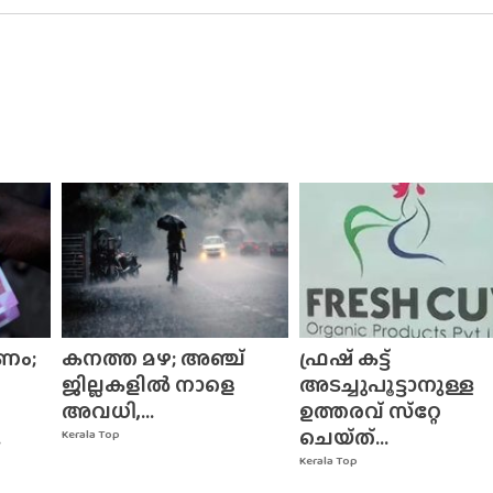
ണം;
കനത്ത മഴ; അഞ്ച്
ഫ്രഷ് കട്ട്
ജില്ലകളിൽ നാളെ
അടച്ചുപൂട്ടാനുള്ള
അവധി,...
ഉത്തരവ് സ്‌റ്റേ
.
ചെയ്‌ത്‌...
Kerala Top
Kerala Top