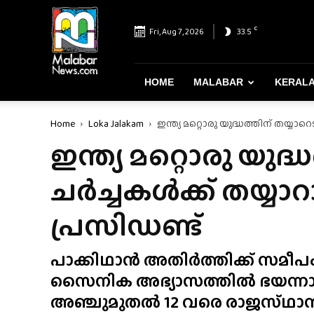
Malabar
News
C
Fri, Aug 7, 2026
33.5
–
Most
Reliable
&
HOME
MALABAR
KERAL
Dependable
News
Home
Loka Jalakam
ഇന്ത്യ മറ്റൊരു യുദ്ധത്തിന് തയ്യാറ
Portal
ഇന്ത്യ മറ്റൊരു യുദ്ധ
ചർച്ചകൾക്ക് തയ്യാ
പ്രസിഡണ്ട്
പാക്കിഥാൻ അതിർത്തിക്ക് സമീപ
സൈനിക അഭ്യാസത്തിൽ ഭയന്നാണ് പ
അഞ്ചുമുതൽ 12 വരെ രാജസ്‌ഥാൻ