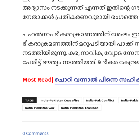
അഭ്യാസം നടക്കുന്നത് എന്നത് ഇതിന്റെ ഗൗ
നേതാക്കൾ പ്രതികരണവുമായി രംഗത്തെത്
പഹൽഗാം ഭീകരാക്രമണത്തിന് ശേഷം ഇരുരാജ്
ഭീകരാക്രമണത്തിന് മറുപടിയായി പാക്കി
നടത്തിയിരുന്നു. കര, നാവിക, വ്യോമ സേ
പേരിട്ട് ദൗത്യം നടത്തിയത്.
9
ഭീകര കേന്ദ്
Most Read|
ചൊറി വന്നാൽ പിന്നെ സഹിക്
TAGS
India-Pakistan Ceasefire
India-Pak Conflict
India-Pakis
India-Pakistan War
India-Pakistan Tensions
0 Comments