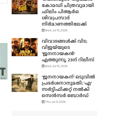
കോമഡി ചിത്രവുമായി
ഫിലിം പിആർഒ
ശിവപ്രസാദ്
നിർമാണത്തിലേക്ക്
Wed, Jul 15, 2026
വിവാദങ്ങൾക്ക് വിട;
വിജയ്‌യുടെ
‘ജനനായകൻ’
എത്തുന്നു, 23ന് റിലീസ്
Wed, Jul 15, 2026
‘ജനനായകന്’ ഒടുവിൽ
പ്രദർശനാനുമതി; ‘എ’
സർട്ടിഫിക്കറ്റ് നൽകി
സെൻസർ ബോർഡ്
Thu, Jul 9, 2026