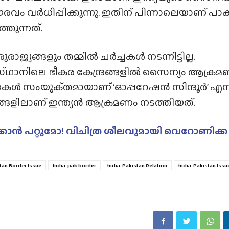
രവം വർധിപ്പിക്കുന്നു. ഇതിന് പിന്നാലെയാണ് പാക്
തുന്നത്.
യങ്ങളും തമ്മിൽ ചർച്ചകൾ നടന്നിട്ടില്ല.
സ്‌ഥാനിലെ ഭീകര കേന്ദ്രങ്ങളിൽ സൈന്യം ആക്ര
നകൾ സംയുക്‌തമായാണ് ‘ഓപ്പറേഷൻ സിന്ദൂർ’ എന്
രങ്ങളിലാണ് ഇന്ത്യൻ ആക്രമണം നടത്തിയത്.
കാൻ പറ്റുമോ! വിചിത്ര ശീലവുമായി വെറോണിക്ക
tan Border Issue
India-pak border
India-Pakistan Relation
India-Pakistan Issu