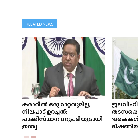
RELATED NEWS
കരാറിൽ ഒരു മാറ്റവുമില്ല,
ജലവിഹ
നിലപാട് ഉറച്ചത്;
തടസപ്പെ
പാക്കിസ്‌ഥാന് മറുപടിയുമായി
‘കൈകൾ വെ
ഇന്ത്യ
ഭീഷണിയു