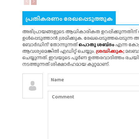
പ്രതികരണം രേഖപ്പെടുത്തുക
അഭിപ്രായങ്ങളുടെ ആധികാരികത ഉറപ്പിക്കുന്നതിന
ഉൾപ്പെടുത്താൻ ശ്രമിക്കുക. രേഖപ്പെടുത്തപ്പെടുന്
ബോർഡിന്' തോന്നുന്നത്
പൊതു ശബ്‌ദം
എന്ന കോളത
ആവശ്യമെങ്കിൽ എഡിറ്റ് ചെയ്യും.
ശ്രദ്ധിക്കുക;
മലബാർ
ചെയ്യുന്നത്. ഇവയുടെ പൂർണ ഉത്തരവാദിത്തം രചയ
നടത്തുന്നത് ശിക്ഷാർഹമായ കുറ്റമാണ്.