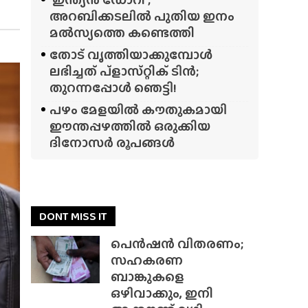
അറബിക്കടലിൽ പുതിയ ഇനം
മൽസ്യത്തെ കണ്ടെത്തി
തോട് വൃത്തിയാക്കുമ്പോൾ
ലഭിച്ചത് പ്‌ളാസ്‌റ്റിക് ടിൻ;
തുറന്നപ്പോൾ ഞെട്ടി!
പഴം മേളയിൽ കൗതുകമായി
ഈന്തപ്പഴത്തിൽ ഒരുക്കിയ
ദിനോസർ രൂപങ്ങൾ
DONT MISS IT
പെൻഷൻ വിതരണം;
സഹകരണ
ബാങ്കുകളെ
ഒഴിവാക്കും, ഇനി