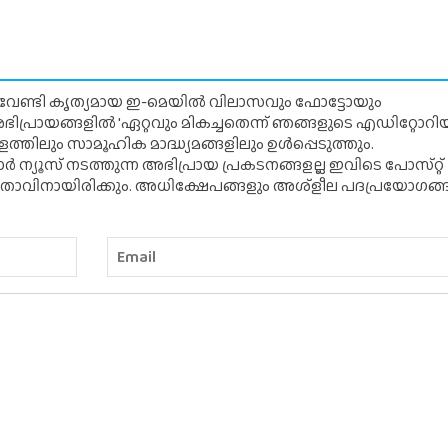
് വേണ്ടി കൃത്യമായ ഇ-മെയിൽ വിലാസവും ഫോട്ടോയും
ന അഭിപ്രായങ്ങളിൽ 'ഏറ്റവും മികച്ചതെന്ന് ഞങ്ങളുടെ എഡിറ്റോ
്തിലും സാമൂഹിക മാദ്ധ്യമങ്ങളിലും ഉൾപ്പെടുത്തും.
 ന്യൂസ് നടത്തുന്ന അഭിപ്രായ പ്രകടനങ്ങളല്ല ഇവിടെ പോസ്‌റ്റ്
ിതാവിനായിരിക്കും. അധിക്ഷേപങ്ങളും അശ്‌ളീല പദപ്രയോഗങ്