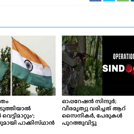
ിതം
ഓപ്പറേഷൻ സിന്ദൂർ;
ടുത്തിയാൽ
വീരമൃത്യു വരിച്ചത് ആറ്
ട്ടിമാറ്റും’;
സൈനികർ, പേരുകൾ
മായി പാക്കിസ്‌ഥാൻ
പുറത്തുവിട്ടു