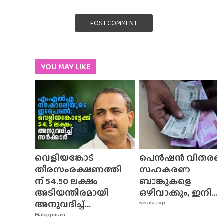
POST COMMENT
YOU MAY LIKE
വെളിയങ്കോട്
പെൻഷൻ വിതര
തീരസംരക്ഷണത്തി
സഹകരണ
ന് 54.50 ലക്ഷം
ബാങ്കുകളെ
അടിയന്തിരമായി
ഒഴിവാക്കും, ഇനി..
അനുവദിച്ച്...
Kerala Top
Malappuram