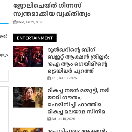
ജോലിചെയ്‌ത്‌ ഗിന്നസ്
സ്വന്തമാക്കിയ വ്യക്‌തിത്വം
Wed, Jul 29, 2026
റിയൽ
ENTERTAINMENT
ദുൽഖറിന്റെ ബിഗ്
ങളും
ബജറ്റ് ആക്ഷൻ ത്രില്ലർ;
‘ഐ ആം ഗെയിമി’ന്റെ
ട്രെയിലർ പുറത്ത്
Thu, Jul 30, 2026
മികച്ച നടൻ മമ്മൂട്ടി, നടി
യാമി ഗൗതം;
ഫെമിനിച്ചി ഫാത്തിമ
മികച്ച മലയാള സിനിമ
Sat, Jul 18, 2026
‘പൊടിപൂരം’ ആക്ഷൻ-