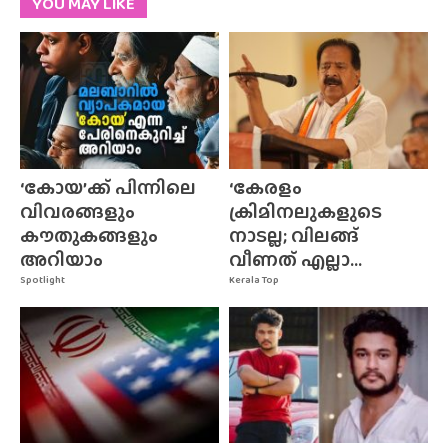
YOU MAY LIKE
‘കോയ’ക്ക് പിന്നിലെ
‘കേരളം
വിവരങ്ങളും
ക്രിമിനലുകളുടെ
കൗതുകങ്ങളും
നാടല്ല; വിലങ്ങ്
അറിയാം
വീണത് എല്ലാ...
Spotlight
Kerala Top