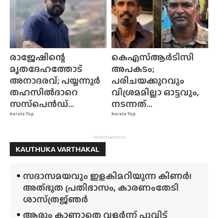
രാജേഷിന്റെ
കെഎസ്ആർടിസി
മൃതദേഹത്തോട്
അപകടം;
അനാദരവ്; പയ്യന്നൂർ
പരിചയക്കുറവും
തഹസിൽദാറെ
വിശ്രമമില്ലാ ഓട്ടവും,
സസ്‌പെൻഡ്...
നടന്നത്...
Kerala Top
Kerala Top
- Advertisement -
KAUTHUKA VARTHAKAL
സദാസമയവും ഇളകിമറിയുന്ന കിണർ!
അത്‌ഭുത പ്രതിഭാസം, കാരണംതേടി
ശാസ്‌ത്രജ്‌ഞർ
ആരും കാണാതെ വളർന്ന് പൂവിട്ട്