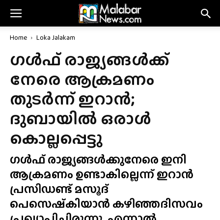
Home
Loka Jalakam
ഗൾഫ് രാജ്യങ്ങൾക്ക്
നേരെ ആക്രമണം
തുടർന്ന് ഇറാൻ;
ദുബായിൽ ഒരാൾ
കൊല്ലപ്പെട്ടു
ഗൾഫ് രാജ്യങ്ങൾക്കുനേരെ ഇനി
ആക്രമണം ഉണ്ടാകില്ലെന്ന് ഇറാൻ
പ്രസിഡണ്ട് മസൂദ്
പെസെഷ്‌കിയാൻ കഴിഞ്ഞദിസവം
പ്രഖ്യാപിച്ചിരുന്നു. എന്നാൽ,