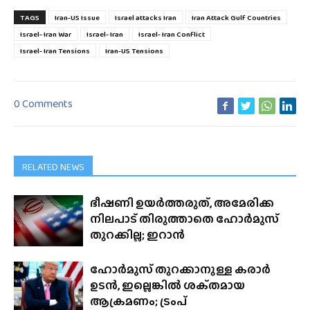
TAGS
Iran-US Issue
Israel attacks Iran
Iran Attack Gulf Countries
Israel- Iran War
Israel- Iran
Israel- Iran Conflict
Israel- Iran Tensions
Iran-US Tensions
0 Comments
RELATED NEWS
ഭീഷണി ഉയർത്തരുത്, അമേരിക്ക
നിലപാട് തിരുത്താതെ ഹോർമുസ്
തുറക്കില്ല; ഇറാൻ
ഹോർമുസ് തുറക്കാനുള്ള കരാർ
ഉടൻ, ഇല്ലെങ്കിൽ ശക്‌തമായ
ആക്രമണം; ട്രംപ്