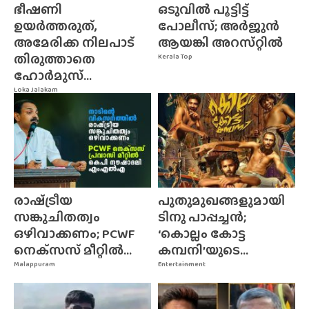
ഭീഷണി
ഒടുവിൽ പൂട്ടിട്ട്
ഉയർത്തരുത്,
പോലീസ്; അർജുൻ
അമേരിക്ക നിലപാട്
ആയങ്കി അറസ്‌റ്റിൽ
തിരുത്താതെ
Kerala Top
ഹോർമുസ്...
Loka Jalakam
രാഷ്‌ട്രീയ
പുതുമുഖങ്ങളുമായി
സങ്കുചിതത്വം
ടിനു പാപ്പച്ചൻ;
ഒഴിവാക്കണം; PCWF
‘കൊല്ലം കോട്ട
നെക്‌സസ്‌ മീറ്റിൽ...
കമ്പനി’യുടെ...
Malappuram
Entertainment