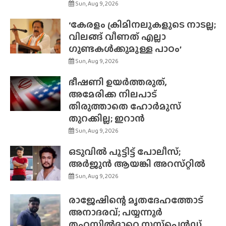
Sun, Aug 9, 2026
‘കേരളം ക്രിമിനലുകളുടെ നാടല്ല;
വിലങ്ങ് വീണത് എല്ലാ
ഗുണ്ടകൾക്കുമുള്ള പാഠം’
Sun, Aug 9, 2026
ഭീഷണി ഉയർത്തരുത്,
അമേരിക്ക നിലപാട്
തിരുത്താതെ ഹോർമുസ്
തുറക്കില്ല; ഇറാൻ
Sun, Aug 9, 2026
ഒടുവിൽ പൂട്ടിട്ട് പോലീസ്;
അർജുൻ ആയങ്കി അറസ്‌റ്റിൽ
Sun, Aug 9, 2026
രാജേഷിന്റെ മൃതദേഹത്തോട്
അനാദരവ്; പയ്യന്നൂർ
തഹസിൽദാറെ സസ്‌പെൻഡ്