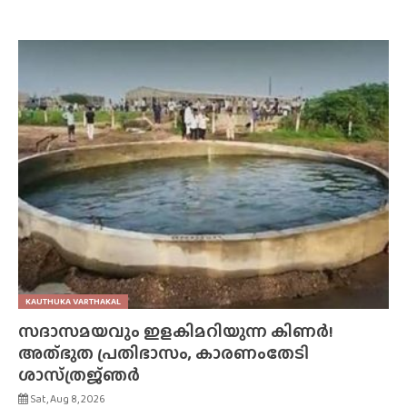
KAUTHUKA VARTHAKAL
സദാസമയവും ഇളകിമറിയുന്ന കിണർ!
അത്‌ഭുത പ്രതിഭാസം, കാരണംതേടി
ശാസ്‌ത്രജ്‌ഞർ
Sat, Aug 8, 2026