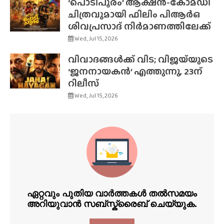
‘പൊടിപൂരം’ ആക്ഷൻ-കോമഡി
ചിത്രവുമായി ഫിലിം പിആർഒ
ശിവപ്രസാദ് നിർമാണത്തിലേക്ക്
Wed, Jul 15, 2026
വിവാദങ്ങൾക്ക് വിട; വിജയ്‌യുടെ
‘ജനനായകൻ’ എത്തുന്നു, 23ന്
റിലീസ്
Wed, Jul 15, 2026
ഏറ്റവും പുതിയ വാർത്തകൾ തൽസമയം
അറിയുവാൻ സബ്സ്ക്രൈബ് ചെയ്യുക.