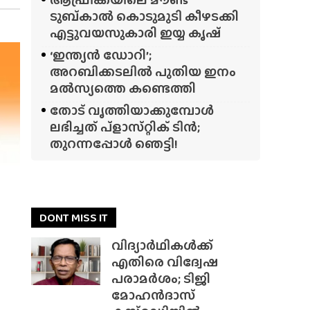
ടുബ്‌കാൽ കൊടുമുടി കീഴടക്കി
എട്ടുവയസുകാരി ഇയ്യ കൃഷ്
‘ഇന്ത്യൻ ഡോറി’;
അറബിക്കടലിൽ പുതിയ ഇനം
മൽസ്യത്തെ കണ്ടെത്തി
തോട് വൃത്തിയാക്കുമ്പോൾ
ലഭിച്ചത് പ്‌ളാസ്‌റ്റിക് ടിൻ;
തുറന്നപ്പോൾ ഞെട്ടി!
DONT MISS IT
വിദ്യാർഥികൾക്ക്
എതിരെ വിദ്വേഷ
പരാമർശം; ടിജി
മോഹൻദാസ്