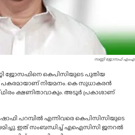
സണ്ണി ജോസഫ് എ
ി ജോസഫിനെ കെപിസിയുടെ പുതിയ
രന് പകരമായാണ് നിയമനം. കെ സുധാകരൻ
ഥിരം ക്ഷണിതാവാകും. അടൂർ പ്രകാശാണ്
, ഷാഫി പറമ്പിൽ എന്നിവരെ കെപിസിസിയുടെ
ിയമിച്ചു. ഇത് സംബന്ധിച്ച് എഐസിസി ജനറൽ