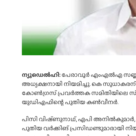
ന്യൂഡെൽഹി:
പേരാവൂർ എംഎൽഎ സണ്ണ
അധ്യക്ഷനായി നിയമിച്ചു. കെ സുധാക
കോൺഗ്രസ് പ്രവർത്തക സമിതിയിലെ സ്‌
യുഡിഎഫിന്റെ പുതിയ കൺവീനർ.
പിസി വിഷ്‌ണുനാഥ്‌, എപി അനിൽകുമാർ
പുതിയ വർക്കിങ് പ്രസിഡണ്ടുമാരായി ന