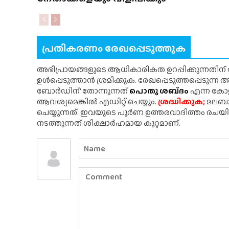
പ്രതികരണം രേഖപ്പെടുത്തുക
അഭിപ്രായങ്ങളുടെ ആധികാരികത ഉറപ്പിക്കുന്നതിന
ഉൾപ്പെടുത്താൻ ശ്രമിക്കുക. രേഖപ്പെടുത്തപ്പെടുന്
ബോർഡിന്' തോന്നുന്നത്
പൊതു ശബ്‌ദം
എന്ന കോളത
ആവശ്യമെങ്കിൽ എഡിറ്റ് ചെയ്യും.
ശ്രദ്ധിക്കുക;
മലബാർ
ചെയ്യുന്നത്. ഇവയുടെ പൂർണ ഉത്തരവാദിത്തം രചയ
നടത്തുന്നത് ശിക്ഷാർഹമായ കുറ്റമാണ്.