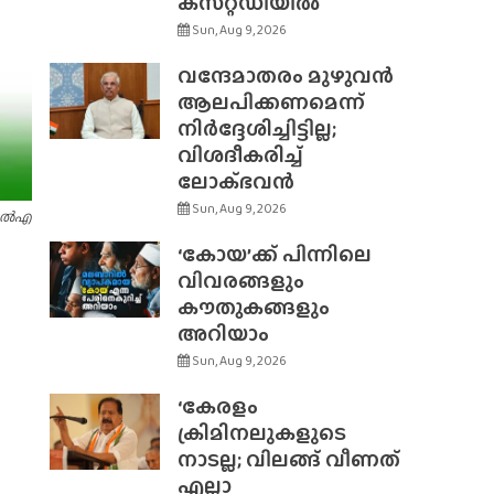
കസ്‌റ്റഡിയിൽ
Sun, Aug 9, 2026
വന്ദേമാതരം മുഴുവൻ
ആലപിക്കണമെന്ന്
നിർദ്ദേശിച്ചിട്ടില്ല;
വിശദീകരിച്ച്
ലോക്‌ഭവൻ
Sun, Aug 9, 2026
ംഎൽഎ
‘കോയ’ക്ക് പിന്നിലെ
വിവരങ്ങളും
കൗതുകങ്ങളും
അറിയാം
Sun, Aug 9, 2026
‘കേരളം
ക്രിമിനലുകളുടെ
നാടല്ല; വിലങ്ങ് വീണത്
എല്ലാ