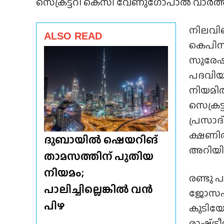
സെക്രട്ടറി കെസി വേണുഗോപാൽ വാർത്താക്ക
നിലവ
ALSO READ
കെപിസി
സുരേഷ്
പദവിയി
നിയമി
സെക്രട
പ്രസാദ
ക്ഷണി
ദുബായിൽ ഷെയറിങ്
അറിയിച്
താമസത്തിന് പുതിയ
നിയമം;
രണ്ടു 
പാലിച്ചില്ലെങ്കിൽ വൻ
ജോസഫ്.
പിഴ
കുടിയേ
രാഷ്‌ട