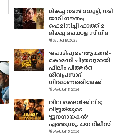
മികച്ച നടൻ മമ്മൂട്ടി, നടി
യാമി ഗൗതം;
ഫെമിനിച്ചി ഫാത്തിമ
മികച്ച മലയാള സിനിമ
Sat, Jul 18, 2026
‘പൊടിപൂരം’ ആക്ഷൻ-
കോമഡി ചിത്രവുമായി
ഫിലിം പിആർഒ
ശിവപ്രസാദ്
നിർമാണത്തിലേക്ക്
Wed, Jul 15, 2026
വിവാദങ്ങൾക്ക് വിട;
വിജയ്‌യുടെ
‘ജനനായകൻ’
എത്തുന്നു, 23ന് റിലീസ്
Wed, Jul 15, 2026