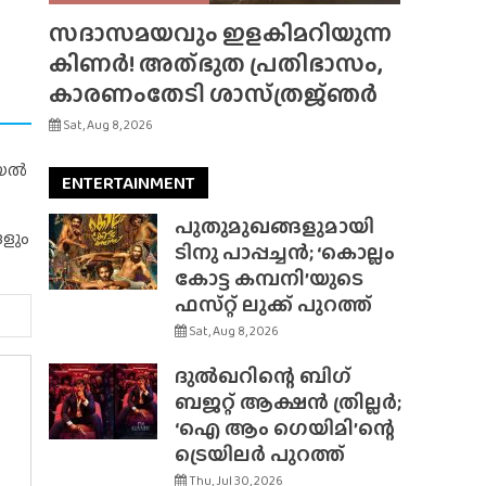
സദാസമയവും ഇളകിമറിയുന്ന
കിണർ! അത്‌ഭുത പ്രതിഭാസം,
കാരണംതേടി ശാസ്‌ത്രജ്‌ഞർ
Sat, Aug 8, 2026
റിയൽ
ENTERTAINMENT
പുതുമുഖങ്ങളുമായി
ങളും
ടിനു പാപ്പച്ചൻ; ‘കൊല്ലം
കോട്ട കമ്പനി’യുടെ
ഫസ്‌റ്റ് ലുക്ക് പുറത്ത്
Sat, Aug 8, 2026
ദുൽഖറിന്റെ ബിഗ്
ബജറ്റ് ആക്ഷൻ ത്രില്ലർ;
‘ഐ ആം ഗെയിമി’ന്റെ
ട്രെയിലർ പുറത്ത്
Thu, Jul 30, 2026