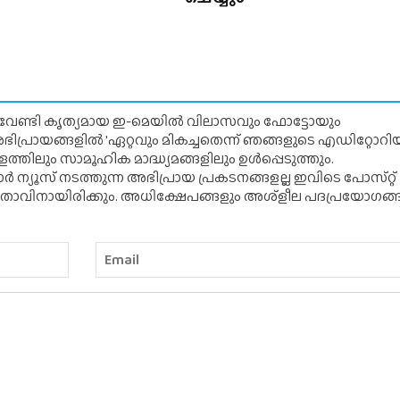
് വേണ്ടി കൃത്യമായ ഇ-മെയിൽ വിലാസവും ഫോട്ടോയും
ന അഭിപ്രായങ്ങളിൽ 'ഏറ്റവും മികച്ചതെന്ന് ഞങ്ങളുടെ എഡിറ്റോ
്തിലും സാമൂഹിക മാദ്ധ്യമങ്ങളിലും ഉൾപ്പെടുത്തും.
 ന്യൂസ് നടത്തുന്ന അഭിപ്രായ പ്രകടനങ്ങളല്ല ഇവിടെ പോസ്‌റ്റ്
ിതാവിനായിരിക്കും. അധിക്ഷേപങ്ങളും അശ്‌ളീല പദപ്രയോഗങ്