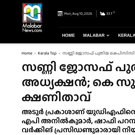
Malabar
News
C
Mon, Aug 10, 2026
33.7
–
Most
Reliable
&
HOME
MALABAR
KERAL
Dependable
News
Home
Kerala Top
സണ്ണി ജോസഫ് പുതിയ കെപിസിസി 
Portal
സണ്ണി ജോസഫ് പ
അധ്യക്ഷൻ; കെ സ
ക്ഷണിതാവ്
അടൂർ പ്രകാശാണ് യുഡിഎഫിന്റെ
എപി അനിൽകുമാർ, ഷാഫി പറമ്
വർക്കിങ് പ്രസിഡണ്ടുമാരായി നിയമ