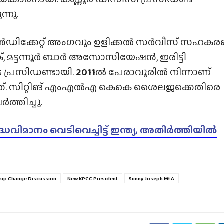
്നു.
ിൻഡിക്കേറ്റ് അംഗവും ഉളിക്കൽ സർവീസ് സഹക
, മട്ടന്നൂർ ബാർ അസോസിയേഷൻ, ഇരിട്ടി
പ്രസിഡണ്ടായി.
2011
ൽ പേരാവൂരിൽ നിന്നാണ്
ചത്. സിറ്റിങ് എംഎൽഎ കെകെ ശൈലജക്കെതിരെ
്തിച്ചു.
ധവിമാനം വെടിവെച്ചിട്ട് ഇന്ത്യ, അതിർത്തിയിൽ
hip Change Discussion
New KPCC President
Sunny Joseph MLA