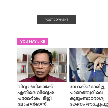
POST COMMENT
YOU MAY LIKE
വിദ്യാർഥികൾക്ക്
ഡോക്‌ടർമാരില്ല;
എതിരെ വിദ്വേഷ
പാണത്തൂരിലെ
പരാമർശം; ടിജി
കുടുംബാരോഗ്യ
മോഹൻദാസ്...
കേന്ദ്രം അടച്ചുപൂട്