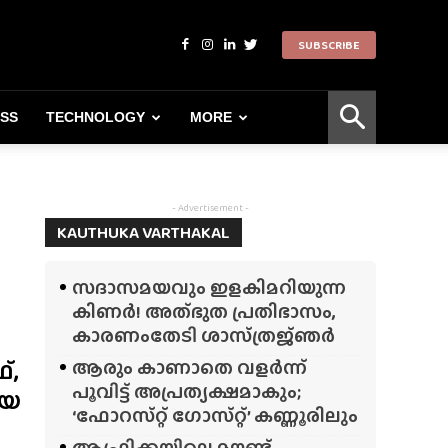
SUBSCRIBE
ESS
TECHNOLOGY
MORE
- Advertisement -
KAUTHUKA VARTHAKAL
സദാസമയവും ഇളകിമറിയുന്ന
കിണർ! അത്‌ഭുത പ്രതിഭാസം,
കാരണംതേടി ശാസ്‌ത്രജ്‌ഞർ
‌,
ആരും കാണാതെ വളർന്ന്
പൂവിട്ട് അപ്രത്യക്ഷമാകും;
ിയ
‘ഫോറസ്‌റ്റ്‌ ഗോസ്‌റ്റ്’ കണ്ണൂരിലും
ആഫ്രിക്കയിലെ മൗണ്ട്