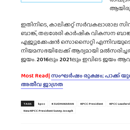
ആയിരുന
ഇതിനിടെ, കാലിക്കറ്റ് സർവകലാശാല സ
ബാങ്ക്, തലശേരി കാർഷിക വികസന ബാങ്ക്
എജ്യുക്കേഷൻ സൊസൈറ്റി എന്നിവയുടെ 
നിയമസഭയിലേക്ക് ആദ്യമായി മൽസരിച്
ജയം.
2016
ലും
2021
ലും ഇവിടെ ജയം ആവർത
Most Read|
സംഘർഷം രൂക്ഷം; പാക്ക് യുദ്
അതീവ ജാഗ്രത
TAGS
kpcc
K SUDHAKARAN
KPCC President
KPCC Leaders
New KPCC President Sunny Joseph