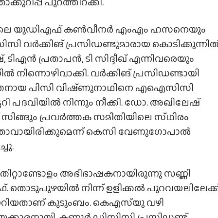
ുറിപ്പ് പുറത്തിറക്കി.
ിലെ യുഡിഎഫ് കൺവീനർ എംഎം ഹസനെയും
സി വർക്കിങ് പ്രസിഡണ്ടുമാരായ കൊടിക്കുന്നി
, ടിഎൻ പ്രതാപൻ, ടി സിദ്ദീഖ് എന്നിവരെയും
ൽ നിന്നൊഴിവാക്കി. വർക്കിങ് പ്രസിഡണ്ടായി
തനായ പിസി വിഷ്‌ണുനാഥിനെ എഐസിസി
്ടറി പദവിയിൽ നിന്നും നീക്കി. ഡോ. അഖിലേഷ്
് സിങ്ങും പ്രവർത്തക സമിതിയിലെ സ്‌ഥിരം
താവായിരിക്കുമെന്ന് കെസി വേണുഗോപാൽ
ചു.
പതിറ്റാണ്ടോളം അഭിഭാഷകനായിരുന്നു സണ്ണി
 തൊടുപുഴയിൽ നിന്ന് ഉളിക്കൽ പുറവയലിലേക്ക
റിയതാണ് കുടുംബം. കെഎസ്‌യു വഴി
്രീയക്കാരനായി. കണ്ണൂർ ഡിസിസി പ്രസിഡണ്ട്