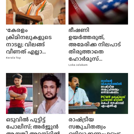
‘കേരളം
ഭീഷണി
ക്രിമിനലുകളുടെ
ഉയർത്തരുത്,
നാടല്ല; വിലങ്ങ്
അമേരിക്ക നിലപാട്
വീണത് എല്ലാ...
തിരുത്താതെ
ഹോർമുസ്...
Kerala Top
Loka Jalakam
ഒടുവിൽ പൂട്ടിട്ട്
രാഷ്‌ട്രീയ
പോലീസ്; അർജുൻ
സങ്കുചിതത്വം
ആയങ്കി അറസ്‌റ്റിൽ
ഒഴിവാക്കണം; PCWF