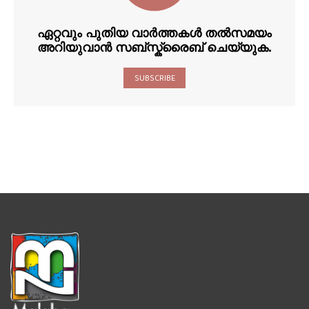
ഏറ്റവും പുതിയ വാർത്തകൾ തൽസമയം
അറിയുവാൻ സബ്സ്ക്രൈബ് ചെയ്യുക.
SUBSCRIBE