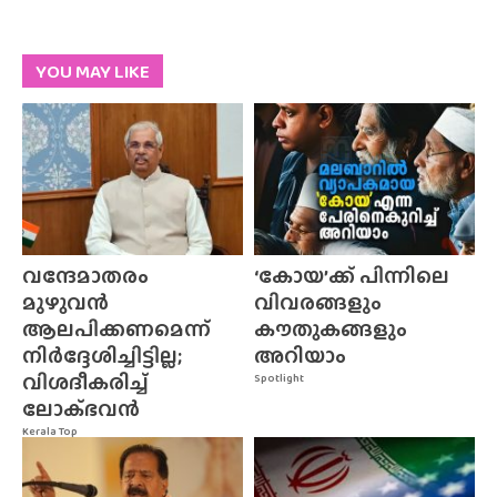
YOU MAY LIKE
വന്ദേമാതരം
‘കോയ’ക്ക് പിന്നിലെ
മുഴുവൻ
വിവരങ്ങളും
ആലപിക്കണമെന്ന്
കൗതുകങ്ങളും
നിർദ്ദേശിച്ചിട്ടില്ല;
അറിയാം
വിശദീകരിച്ച്
Spotlight
ലോക്‌ഭവൻ
Kerala Top