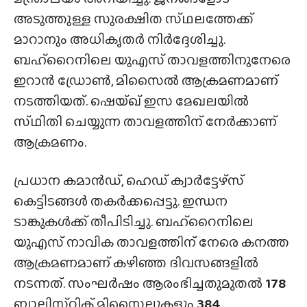
അടുത്തുള്ള സുരക്ഷിത സ്‌ഥലത്തേക്ക്‌
മാറാനും അധികൃതർ നിർദ്ദേശിച്ചു.
ബഹ്‌റൈനിലെ യുഎസ് താവളത്തിനുനേരെ
ഇറാൻ ഡ്രോൺ, മിസൈൽ ആക്രമണമാണ്
നടത്തിയത്. ഷെയ്ഖ് ഇസ മേഖലയിൽ
സ്‌ഥിതി ചെയ്യുന്ന താവളത്തിന് നേർക്കാണ്
ആക്രമണം.
പ്രധാന കമാൻഡ്, ഹെഡ് ക്വാർട്ടേഴ്‌സ്
കെട്ടിടങ്ങൾ തകർക്കപ്പെട്ടു. ഇന്ധന
ടാങ്കുകൾക്ക് തീപിടിച്ചു. ബഹ്‌റൈനിലെ
യുഎസ് നാവിക താവളത്തിന് നേരെ കനത്ത
ആക്രമണമാണ് കഴിഞ്ഞ ദിവസങ്ങളിൽ
നടന്നത്. സംഘർഷം ആരംഭിച്ചതുമുതൽ
178
ബാലിസ്‌റ്റിക് മിസൈലുകളും
384