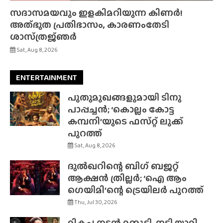
സദാസമയവും ഇളകിമറിയുന്ന കിണർ!
അത്‌ഭുത പ്രതിഭാസം, കാരണംതേടി
ശാസ്‌ത്രജ്‌ഞർ
Sat, Aug 8, 2026
ENTERTAINMENT
പുതുമുഖങ്ങളുമായി ടിനു
പാപ്പച്ചൻ; ‘കൊല്ലം കോട്ട
കമ്പനി’യുടെ ഫസ്‌റ്റ് ലുക്ക്
പുറത്ത്
Sat, Aug 8, 2026
ദുൽഖറിന്റെ ബിഗ് ബജറ്റ്
ആക്ഷൻ ത്രില്ലർ; ‘ഐ ആം
ഗെയിമി’ന്റെ ട്രെയിലർ പുറത്ത്
Thu, Jul 30, 2026
മികച്ച നടൻ മമ്മൂട്ടി, നടി യാമി