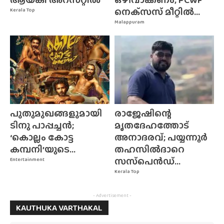
നെക്‌സസ്‌ മീറ്റിൽ...
Kerala Top
Malappuram
പുതുമുഖങ്ങളുമായി
രാജേഷിന്റെ
ടിനു പാപ്പച്ചൻ;
മൃതദേഹത്തോട്
‘കൊല്ലം കോട്ട
അനാദരവ്; പയ്യന്നൂർ
കമ്പനി’യുടെ...
തഹസിൽദാറെ
സസ്‌പെൻഡ്...
Entertainment
Kerala Top
- Advertisement -
KAUTHUKA VARTHAKAL