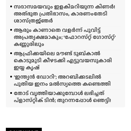
സദാസമയവും ഇളകിമറിയുന്ന കിണർ!
അത്‌ഭുത പ്രതിഭാസം, കാരണംതേടി
ശാസ്‌ത്രജ്‌ഞർ
ആരും കാണാതെ വളർന്ന് പൂവിട്ട്
അപ്രത്യക്ഷമാകും; ‘ഫോറസ്‌റ്റ്‌ ഗോസ്‌റ്റ്’
കണ്ണൂരിലും
ആഫ്രിക്കയിലെ മൗണ്ട് ടുബ്‌കാൽ
കൊടുമുടി കീഴടക്കി എട്ടുവയസുകാരി
ഇയ്യ കൃഷ്
‘ഇന്ത്യൻ ഡോറി’; അറബിക്കടലിൽ
പുതിയ ഇനം മൽസ്യത്തെ കണ്ടെത്തി
തോട് വൃത്തിയാക്കുമ്പോൾ ലഭിച്ചത്
പ്‌ളാസ്‌റ്റിക് ടിൻ; തുറന്നപ്പോൾ ഞെട്ടി!