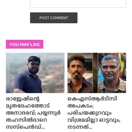
POST COMMENT
YOU MAY LIKE
രാജേഷിന്റെ
കെഎസ്ആർടിസി
മൃതദേഹത്തോട്
അപകടം;
അനാദരവ്; പയ്യന്നൂർ
പരിചയക്കുറവും
തഹസിൽദാറെ
വിശ്രമമില്ലാ ഓട്ടവും,
സസ്‌പെൻഡ്...
നടന്നത്...