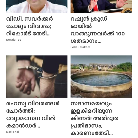
വിഡി. സവർക്കർ
റഷ്യൻ ക്രൂഡ്
ചോദ്യം വിവാദം;
ഓയിൽ
റിപ്പോർട് തേടി...
വാങ്ങുന്നവർക്ക് 100
ശതമാനം...
Kerala Top
Loka Jalakam
രഹസ്യ വിവരങ്ങൾ
സദാസമയവും
ചോർത്തി;
ഇളകിമറിയുന്ന
വ്യോമസേന വിങ്‌
കിണർ! അത്‌ഭുത
കമാൻഡർ...
പ്രതിഭാസം,
കാരണംതേടി...
National