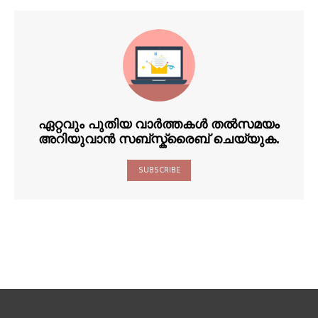
ഏറ്റവും പുതിയ വാർത്തകൾ തൽസമയം
അറിയുവാൻ സബ്സ്ക്രൈബ് ചെയ്യുക.
SUBSCRIBE