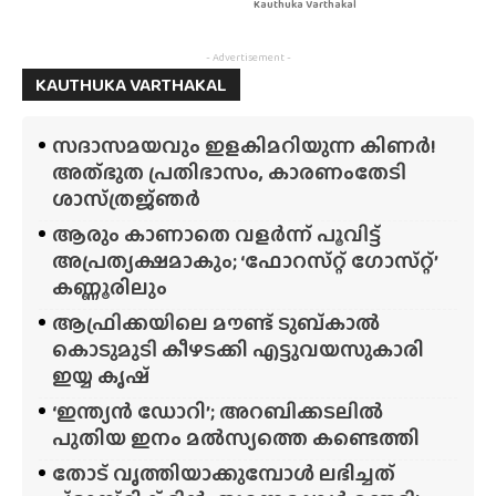
Kauthuka Varthakal
- Advertisement -
KAUTHUKA VARTHAKAL
സദാസമയവും ഇളകിമറിയുന്ന കിണർ!
അത്‌ഭുത പ്രതിഭാസം, കാരണംതേടി
ശാസ്‌ത്രജ്‌ഞർ
ആരും കാണാതെ വളർന്ന് പൂവിട്ട്
അപ്രത്യക്ഷമാകും; ‘ഫോറസ്‌റ്റ്‌ ഗോസ്‌റ്റ്’
കണ്ണൂരിലും
ആഫ്രിക്കയിലെ മൗണ്ട് ടുബ്‌കാൽ
കൊടുമുടി കീഴടക്കി എട്ടുവയസുകാരി
ഇയ്യ കൃഷ്
‘ഇന്ത്യൻ ഡോറി’; അറബിക്കടലിൽ
പുതിയ ഇനം മൽസ്യത്തെ കണ്ടെത്തി
തോട് വൃത്തിയാക്കുമ്പോൾ ലഭിച്ചത്