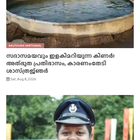
KAUTHUKA VARTHAKAL
സദാസമയവും ഇളകിമറിയുന്ന കിണർ!
അത്‌ഭുത പ്രതിഭാസം, കാരണംതേടി
ശാസ്‌ത്രജ്‌ഞർ
Sat, Aug 8, 2026