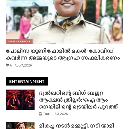
SHUBHA VARTHA
പോലീസ് യൂണിഫോമിൽ മകൾ; കോവിഡ്
കവർന്ന അമ്മയുടെ ആഗ്രഹ സഫലീകരണം
Fri, Aug 7, 2026
ENTERTAINMENT
ദുൽഖറിന്റെ ബിഗ് ബജറ്റ്
ആക്ഷൻ ത്രില്ലർ; ‘ഐ ആം
ഗെയിമി’ന്റെ ട്രെയിലർ പുറത്ത്
Thu, Jul 30, 2026
മികച്ച നടൻ മമ്മൂട്ടി, നടി യാമി