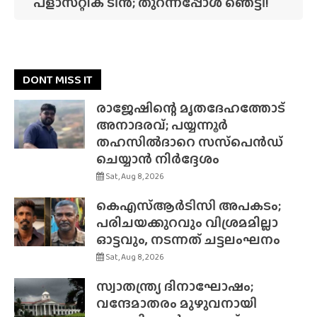
പ്‌ളാസ്‌റ്റിക് ടിൻ; തുറന്നപ്പോൾ ഞെട്ടി!
DONT MISS IT
രാജേഷിന്റെ മൃതദേഹത്തോട്
അനാദരവ്; പയ്യന്നൂർ
തഹസിൽദാറെ സസ്‌പെൻഡ്
ചെയ്യാൻ നിർദ്ദേശം
Sat, Aug 8, 2026
കെഎസ്ആർടിസി അപകടം;
പരിചയക്കുറവും വിശ്രമമില്ലാ
ഓട്ടവും, നടന്നത് ചട്ടലംഘനം
Sat, Aug 8, 2026
സ്വാതന്ത്ര്യ ദിനാഘോഷം;
വന്ദേമാതരം മുഴുവനായി