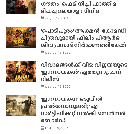
ഗൗതം; ഫെമിനിച്ചി ഫാത്തിമ
മികച്ച മലയാള സിനിമ
Sat, Jul 18, 2026
‘പൊടിപൂരം’ ആക്ഷൻ-കോമഡി
ചിത്രവുമായി ഫിലിം പിആർഒ
ശിവപ്രസാദ് നിർമാണത്തിലേക്ക്
Wed, Jul 15, 2026
വിവാദങ്ങൾക്ക് വിട; വിജയ്‌യുടെ
‘ജനനായകൻ’ എത്തുന്നു, 23ന്
റിലീസ്
Wed, Jul 15, 2026
‘ജനനായകന്’ ഒടുവിൽ
പ്രദർശനാനുമതി; ‘എ’
സർട്ടിഫിക്കറ്റ് നൽകി സെൻസർ
ബോർഡ്
Thu, Jul 9, 2026