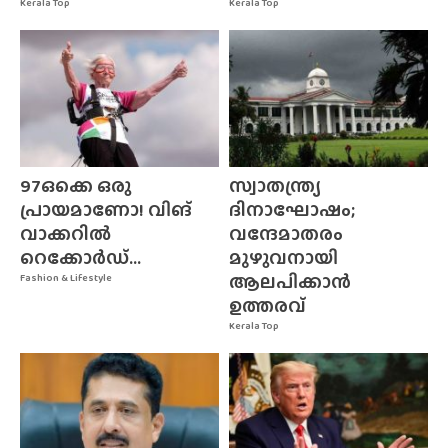
Kerala Top
Kerala Top
97ഒക്കെ ഒരു
സ്വാതന്ത്ര്യ
പ്രായമാണോ! വിങ്
ദിനാഘോഷം;
വാക്കറിൽ
വന്ദേമാതരം
റെക്കോർഡ്...
മുഴുവനായി
ആലപിക്കാൻ
Fashion & Lifestyle
ഉത്തരവ്
Kerala Top