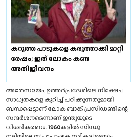
കറുത്ത പാടുകളെ കരുത്താക്കി മാറ്റി
രേഷം; ഇത് ലോകം കണ്ട
അതിജീവനം
അതേസമയം, ഉത്തർപ്രദേശിലെ നിക്ഷേപ
സാധ്യതകളെ കുറിച്ച് പഠിക്കുന്നതുമായി
ബന്ധപ്പെട്ടാണ് ലോക ബാങ്ക് പ്രസിഡണ്ടിന്റെ
സന്ദർശനമെന്നാണ് ഇന്ത്യയുടെ
വിശദീകരണം.
1960
കളിൽ സിന്ധു
നദിയിലെയും പോഷക നദികളുടെയും