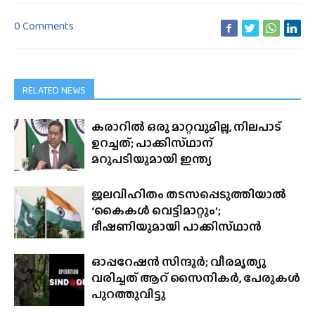
0 Comments
RELATED NEWS
കരാറിൽ ഒരു മാറ്റവുമില്ല, നിലപാട്
ഉറച്ചത്; പാക്കിസ്‌ഥാന്
മറുപടിയുമായി ഇന്ത്യ
ജലവിഹിതം തടസപ്പെടുത്തിയാൽ
‘കൈകൾ വെട്ടിമാറ്റും’;
ഭീഷണിയുമായി പാക്കിസ്‌ഥാൻ
ഓപ്പറേഷൻ സിന്ദൂർ; വീരമൃത്യു
വരിച്ചത് ആറ് സൈനികർ, പേരുകൾ
പുറത്തുവിട്ടു