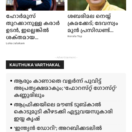
ഹോർമുസ്
ശബരിമല നെയ്യ്
തുറക്കാനുള്ള കരാർ
ക്രമക്കേട്; ദേവസ്വം
ഉടൻ, ഇല്ലെങ്കിൽ
മുൻ പ്രസിഡണ്ട്...
ശക്‌തമായ...
Kerala Top
Loka Jalakam
- Advertisement -
KAUTHUKA VARTHAKAL
ആരും കാണാതെ വളർന്ന് പൂവിട്ട്
അപ്രത്യക്ഷമാകും; ‘ഫോറസ്‌റ്റ്‌ ഗോസ്‌റ്റ്’
കണ്ണൂരിലും
ആഫ്രിക്കയിലെ മൗണ്ട് ടുബ്‌കാൽ
കൊടുമുടി കീഴടക്കി എട്ടുവയസുകാരി
ഇയ്യ കൃഷ്
‘ഇന്ത്യൻ ഡോറി’; അറബിക്കടലിൽ