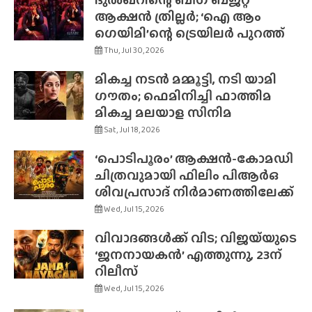
ആക്ഷൻ ത്രില്ലർ; ‘ഐ ആം
ഗെയിമി’ന്റെ ട്രെയിലർ പുറത്ത്
Thu, Jul 30, 2026
മികച്ച നടൻ മമ്മൂട്ടി, നടി യാമി
ഗൗതം; ഫെമിനിച്ചി ഫാത്തിമ
മികച്ച മലയാള സിനിമ
Sat, Jul 18, 2026
‘പൊടിപൂരം’ ആക്ഷൻ-കോമഡി
ചിത്രവുമായി ഫിലിം പിആർഒ
ശിവപ്രസാദ് നിർമാണത്തിലേക്ക്
Wed, Jul 15, 2026
വിവാദങ്ങൾക്ക് വിട; വിജയ്‌യുടെ
‘ജനനായകൻ’ എത്തുന്നു, 23ന്
റിലീസ്
Wed, Jul 15, 2026