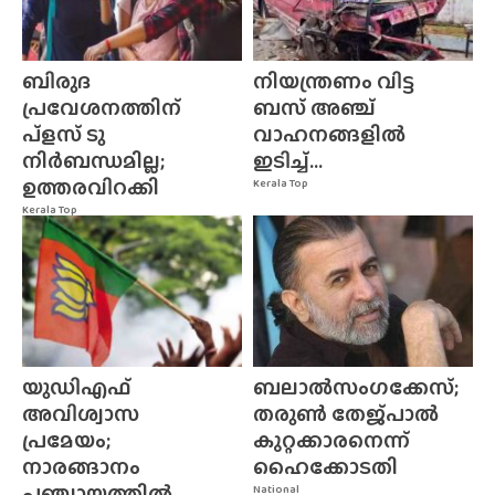
ബിരുദ
നിയന്ത്രണം വിട്ട
പ്രവേശനത്തിന്
ബസ് അഞ്ച്
പ്ളസ് ടു
വാഹനങ്ങളിൽ
നിർബന്ധമില്ല;
ഇടിച്ച്...
ഉത്തരവിറക്കി
Kerala Top
Kerala Top
യുഡിഎഫ്
ബലാൽസംഗക്കേസ്;
അവിശ്വാസ
തരുൺ തേജ്‌പാൽ
പ്രമേയം;
കുറ്റക്കാരനെന്ന്
നാരങ്ങാനം
ഹൈക്കോടതി
പഞ്ചായത്തിൽ
National