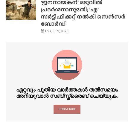
‘ജനനായകന്’ ഒടുവിൽ
പ്രദർശനാനുമതി; ‘എ’
സർട്ടിഫിക്കറ്റ് നൽകി സെൻസർ
ബോർഡ്
Thu, Jul 9, 2026
ഏറ്റവും പുതിയ വാർത്തകൾ തൽസമയം
അറിയുവാൻ സബ്സ്ക്രൈബ് ചെയ്യുക.
SUBSCRIBE