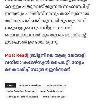
വെള്ളം പങ്കുവെയ്‌ക്കുന്നത് സംബന്ധിച്ച്
ഇന്ത്യയും പാക്കിസ്‌ഥാനും തമ്മിലുണ്ടായ
തർക്കം പരിഹരിക്കുന്നതിലും തുടർന്ന്
ഇരുരാജ്യങ്ങളും നദീജല ഉടമ്പടി
ഒപ്പുവയ്‌ക്കുന്നതിലും ലോക ബാങ്കിന്റെ
ഇടപെടൽ ഉണ്ടായിരുന്നു.
Most Read|
ബ്രിട്ടനിലെ ആദ്യ മലയാളി
വനിതാ ‘കമേഴ്‌സ്യൽ പൈലറ്റ്’; നേട്ടം
കൈവരിച്ച് സാന്ദ്ര ജെൻസൺ
TAGS
India-Pak Tensions
India-pak border
India-Pakistan Relation
India-Pakistan Issue
Pahalgam Terrorist Attack
India-Pakistan War