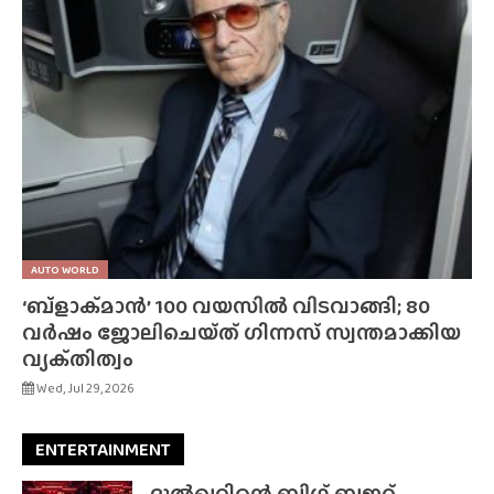
AUTO WORLD
‘ബ്‌ളാക്‌മാൻ’ 100 വയസിൽ വിടവാങ്ങി; 80
വർഷം ജോലിചെയ്‌ത്‌ ഗിന്നസ് സ്വന്തമാക്കിയ
വ്യക്‌തിത്വം
Wed, Jul 29, 2026
ENTERTAINMENT
ദുൽഖറിന്റെ ബിഗ് ബജറ്റ്