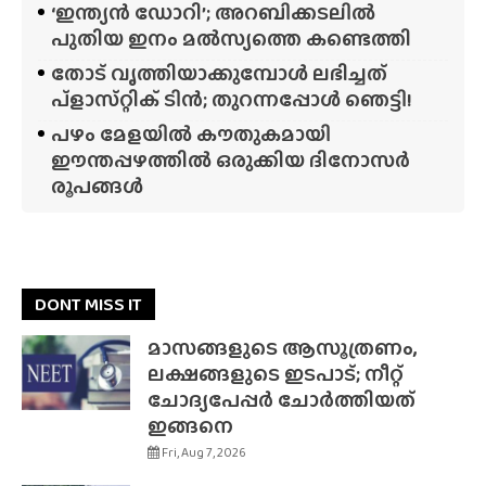
‘ഇന്ത്യൻ ഡോറി’; അറബിക്കടലിൽ
പുതിയ ഇനം മൽസ്യത്തെ കണ്ടെത്തി
തോട് വൃത്തിയാക്കുമ്പോൾ ലഭിച്ചത്
പ്‌ളാസ്‌റ്റിക് ടിൻ; തുറന്നപ്പോൾ ഞെട്ടി!
പഴം മേളയിൽ കൗതുകമായി
ഈന്തപ്പഴത്തിൽ ഒരുക്കിയ ദിനോസർ
രൂപങ്ങൾ
DONT MISS IT
മാസങ്ങളുടെ ആസൂത്രണം,
ലക്ഷങ്ങളുടെ ഇടപാട്; നീറ്റ്
ചോദ്യപേപ്പർ ചോർത്തിയത്
ഇങ്ങനെ
Fri, Aug 7, 2026