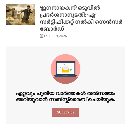
‘ജനനായകന്’ ഒടുവിൽ
പ്രദർശനാനുമതി; ‘എ’
സർട്ടിഫിക്കറ്റ് നൽകി സെൻസർ
ബോർഡ്
Thu, Jul 9, 2026
ഏറ്റവും പുതിയ വാർത്തകൾ തൽസമയം
അറിയുവാൻ സബ്സ്ക്രൈബ് ചെയ്യുക.
SUBSCRIBE