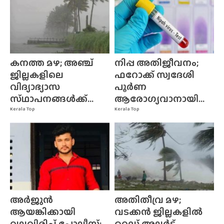
കനത്ത മഴ; അഞ്ച്
നിപ്പ അതിജീവനം;
ജില്ലകളിലെ
ഫറോക്ക് സ്വദേശി
വിദ്യാഭ്യാസ
പൂർണ
സ്‌ഥാപനങ്ങൾക്ക്‌...
ആരോഗ്യവാനായി...
Kerala Top
Kerala Top
അർജുൻ
അതിതീവ്ര മഴ;
ആയങ്കിക്കായി
വടക്കൻ ജില്ലകളിൽ
വലവിരിച്ച് പോലീസ്;
റെഡ് അലർട്,...