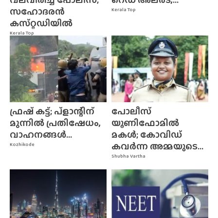
സഹോദരൻ
Kerala Top
കസ്‌റ്റഡിയിൽ
Kerala Top
ഫ്രഷ് കട്ട്; പ്ളാന്റിന്
പോലീസ്
മുന്നിൽ പ്രതിഷേധം,
യൂണിഫോമിൽ
വാഹനങ്ങൾ...
മകൾ; കോവിഡ്
കവർന്ന അമ്മയുടെ...
Kozhikode
Shubha Vartha