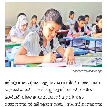
Representational image
തിരുവന്തപുരം:
എട്ടാം ക്‌ളാസിൽ ഇത്തവണ
മുതൽ ഓൾ പാസ് ഇല്ല. ജയിക്കാൻ മിനിമം
മാർക്ക് നിരബന്ധമാക്കാൻ മന്ത്രിസഭാ
യോഗത്തിൽ തീരുമാനമായി. സംസ്‌ഥാനത്തെ