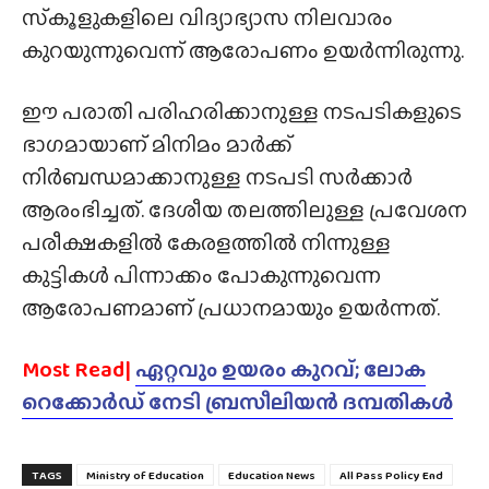
സ്‌കൂളുകളിലെ വിദ്യാഭ്യാസ നിലവാരം
കുറയുന്നുവെന്ന് ആരോപണം ഉയർന്നിരുന്നു.
ഈ പരാതി പരിഹരിക്കാനുള്ള നടപടികളുടെ
ഭാഗമായാണ് മിനിമം മാർക്ക്
നിർബന്ധമാക്കാനുള്ള നടപടി സർക്കാർ
ആരംഭിച്ചത്. ദേശീയ തലത്തിലുള്ള പ്രവേശന
പരീക്ഷകളിൽ കേരളത്തിൽ നിന്നുള്ള
കുട്ടികൾ പിന്നാക്കം പോകുന്നുവെന്ന
ആരോപണമാണ് പ്രധാനമായും ഉയർന്നത്.
Most Read|
ഏറ്റവും ഉയരം കുറവ്; ലോക
റെക്കോർഡ് നേടി ബ്രസീലിയൻ ദമ്പതികൾ
TAGS
Ministry of Education
Education News
All Pass Policy End