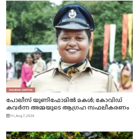
SHUBHA VARTHA
പോലീസ് യൂണിഫോമിൽ മകൾ; കോവിഡ്
കവർന്ന അമ്മയുടെ ആഗ്രഹ സഫലീകരണം
Fri, Aug 7, 2026