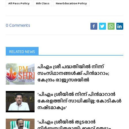
All Pass Policy
8th Class
New Education Policy
0 Comments
RELATED NEWS
പിഎം ശ്രീ പദ്ധതിയിൽ നിന്ന്
സംസ്‌ഥാനങ്ങൾക്ക് പിൻമാറാം;
കേന്ദ്രം രാജ്യസഭയിൽ
‘പിഎം ശ്രീയിൽ നിന്ന് പിൻമാറാൻ
കേരളത്തിന് സാധിക്കില്ല; കോടികൾ
നഷ്‌ടമാകും’
‘പിഎം ശ്രീയിൽ തുടരാൻ
നിർബന്ധിതരായി; ഇളവ് തേടും,