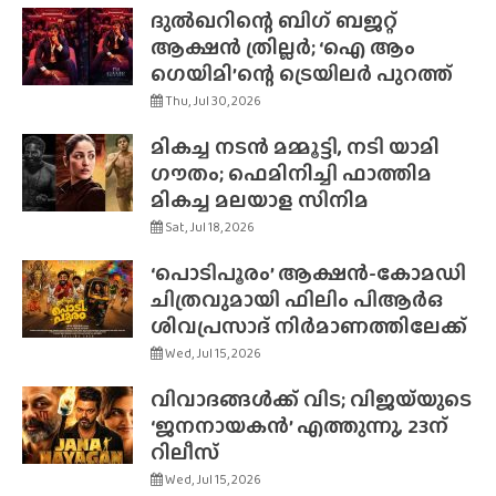
ദുൽഖറിന്റെ ബിഗ് ബജറ്റ്
ആക്ഷൻ ത്രില്ലർ; ‘ഐ ആം
ഗെയിമി’ന്റെ ട്രെയിലർ പുറത്ത്
Thu, Jul 30, 2026
മികച്ച നടൻ മമ്മൂട്ടി, നടി യാമി
ഗൗതം; ഫെമിനിച്ചി ഫാത്തിമ
മികച്ച മലയാള സിനിമ
Sat, Jul 18, 2026
‘പൊടിപൂരം’ ആക്ഷൻ-കോമഡി
ചിത്രവുമായി ഫിലിം പിആർഒ
ശിവപ്രസാദ് നിർമാണത്തിലേക്ക്
Wed, Jul 15, 2026
വിവാദങ്ങൾക്ക് വിട; വിജയ്‌യുടെ
‘ജനനായകൻ’ എത്തുന്നു, 23ന്
റിലീസ്
Wed, Jul 15, 2026