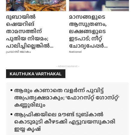
ദുബായിൽ
മാസങ്ങളുടെ
ഷെയറിങ്
ആസൂത്രണം,
താമസത്തിന്
ലക്ഷങ്ങളുടെ
പുതിയ നിയമം;
ഇടപാട്; നീറ്റ്
പാലിച്ചില്ലെങ്കിൽ...
ചോദ്യപേപ്പർ...
പ്രവാസി ലോകം
National
- Advertisement -
KAUTHUKA VARTHAKAL
ആരും കാണാതെ വളർന്ന് പൂവിട്ട്
അപ്രത്യക്ഷമാകും; ‘ഫോറസ്‌റ്റ്‌ ഗോസ്‌റ്റ്’
കണ്ണൂരിലും
ആഫ്രിക്കയിലെ മൗണ്ട് ടുബ്‌കാൽ
കൊടുമുടി കീഴടക്കി എട്ടുവയസുകാരി
ഇയ്യ കൃഷ്