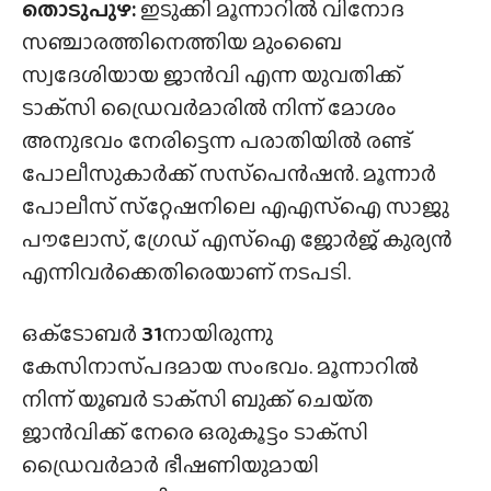
തൊടുപുഴ:
ഇടുക്കി മൂന്നാറിൽ വിനോദ
സഞ്ചാരത്തിനെത്തിയ മുംബൈ
സ്വദേശിയായ ജാൻവി എന്ന യുവതിക്ക്
ടാക്‌സി ഡ്രൈവർമാരിൽ നിന്ന് മോശം
അനുഭവം നേരിട്ടെന്ന പരാതിയിൽ രണ്ട്
പോലീസുകാർക്ക് സസ്‌പെൻഷൻ. മൂന്നാർ
പോലീസ് സ്‌റ്റേഷനിലെ എഎസ്ഐ സാജു
പൗലോസ്, ഗ്രേഡ് എസ്‌ഐ ജോർജ് കുര്യൻ
എന്നിവർക്കെതിരെയാണ് നടപടി.
ഒക്‌ടോബർ
31
നായിരുന്നു
കേസിനാസ്‌പദമായ സംഭവം. മൂന്നാറിൽ
നിന്ന് യൂബർ ടാക്‌സി ബുക്ക് ചെയ്‌ത
ജാൻവിക്ക് നേരെ ഒരുകൂട്ടം ടാക്‌സി
ഡ്രൈവർമാർ ഭീഷണിയുമായി