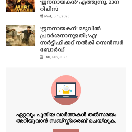
‘ജനനായകൻ’ എത്തുന്നു, 23ന്
റിലീസ്
Wed, Jul 15, 2026
‘ജനനായകന്’ ഒടുവിൽ
പ്രദർശനാനുമതി; ‘എ’
സർട്ടിഫിക്കറ്റ് നൽകി സെൻസർ
ബോർഡ്
Thu, Jul 9, 2026
ഏറ്റവും പുതിയ വാർത്തകൾ തൽസമയം
അറിയുവാൻ സബ്സ്ക്രൈബ് ചെയ്യുക.