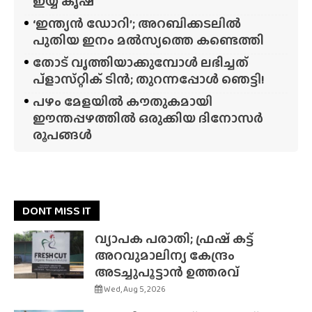
ഇയ്യ കൃഷ്
‘ഇന്ത്യൻ ഡോറി’; അറബിക്കടലിൽ
പുതിയ ഇനം മൽസ്യത്തെ കണ്ടെത്തി
തോട് വൃത്തിയാക്കുമ്പോൾ ലഭിച്ചത്
പ്‌ളാസ്‌റ്റിക് ടിൻ; തുറന്നപ്പോൾ ഞെട്ടി!
പഴം മേളയിൽ കൗതുകമായി
ഈന്തപ്പഴത്തിൽ ഒരുക്കിയ ദിനോസർ
രൂപങ്ങൾ
DONT MISS IT
വ്യാപക പരാതി; ഫ്രഷ് കട്ട്
അറവുമാലിന്യ കേന്ദ്രം
അടച്ചുപൂട്ടാൻ ഉത്തരവ്
Wed, Aug 5, 2026