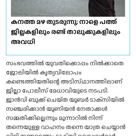
കനത്ത മഴ തുടരുന്നു; നാളെ പത്ത്
ജില്ലകളിലും രണ്ട് താലൂക്കുകളിലും
അവധി
സംഭവത്തിൽ യുവതിക്കൊപ്പം നിൽക്കാതെ
ജോലിയിൽ കൃത്യവിലോപം
കണ്ടെത്തിയതിന്റെ അടിസ്‌ഥാനത്തിലാണ്‌
ജില്ലാ പോലീസ് മേധാവിയുടെ നടപടി.
ജാൻവി ബുക്ക് ചെയ്‌ത യൂബർ ടാക്‌സിയിൽ
സഞ്ചരിക്കാൻ യൂണിയൻ നേതാക്കൾ
സമ്മതിക്കില്ലെന്നും മൂന്നാറിൽ നിന്ന്
തന്നെയുള്ള വാഹനം തന്നെ യാത്ര ചെയ്യാൻ
വിളിക്കണമെന്നും ടാക്‌സി ഡ്രൈവർമാർ