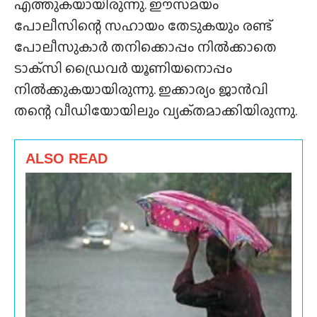
എത്തുകയായിരുന്നു. ഈസമയം
പോലീസിന്റെ സഹായം തേടുകയും രണ്ട്
പോലീസുകാർ തനിക്കൊപ്പം നിൽക്കാതെ
ടാക്‌സി ഡ്രൈവർ യൂണിയനൊപ്പം
നിൽക്കുകയായിരുന്നു. ഇക്കാര്യം ജാൻവി
തന്റെ വീഡിയോയിലും വ്യക്‌തമാക്കിയിരുന്നു.
ALSO READ