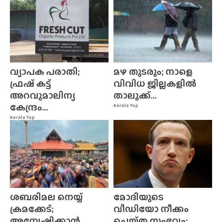
വ്യാപക പരാതി;
മഴ തുടരും; നാളെ
ഫ്രഷ് കട്ട്
വിവിധ ജില്ലകളിൽ
അറവുമാലിന്യ
താലൂക്ക്...
കേന്ദ്രം...
Kerala Top
Kerala Top
ശബരിമല നെയ്യ്
മോദിയുടെ
ക്രമക്കേട്;
വീഡിയോ നീക്കം
അന്വേഷിക്കാൻ
ചെയ്‌ത സംഭവം;