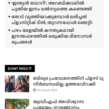
‘ഇന്ത്യൻ ഡോറി’; അറബിക്കടലിൽ
പുതിയ ഇനം മൽസ്യത്തെ കണ്ടെത്തി
തോട് വൃത്തിയാക്കുമ്പോൾ ലഭിച്ചത്
പ്‌ളാസ്‌റ്റിക് ടിൻ; തുറന്നപ്പോൾ ഞെട്ടി!
പഴം മേളയിൽ കൗതുകമായി
ഈന്തപ്പഴത്തിൽ ഒരുക്കിയ ദിനോസർ
രൂപങ്ങൾ
DONT MISS IT
ബിരുദ പ്രവേശനത്തിന് പ്ളസ് ടു
നിർബന്ധമില്ല; ഉത്തരവിറക്കി
Thu, Aug 6, 2026
യുഡിഎഫ് അവിശ്വാസ
പ്രമേയം; നാരങ്ങാനം