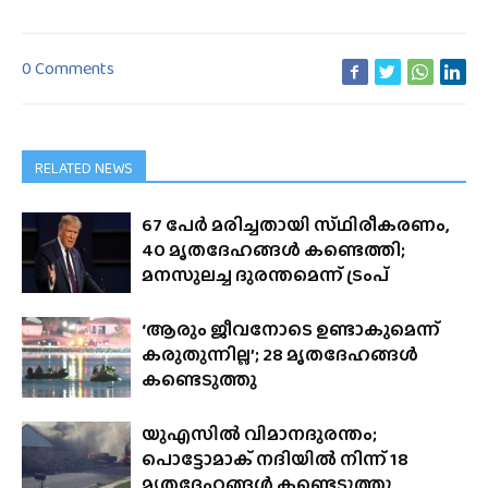
0 Comments
RELATED NEWS
67 പേർ മരിച്ചതായി സ്‌ഥിരീകരണം,
40 മൃതദേഹങ്ങൾ കണ്ടെത്തി;
മനസുലച്ച ദുരന്തമെന്ന് ട്രംപ്
‘ആരും ജീവനോടെ ഉണ്ടാകുമെന്ന്
കരുതുന്നില്ല’; 28 മൃതദേഹങ്ങൾ
കണ്ടെടുത്തു
യുഎസിൽ വിമാനദുരന്തം;
പൊട്ടോമാക് നദിയിൽ നിന്ന് 18
മൃതദേഹങ്ങൾ കണ്ടെടുത്തു