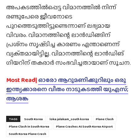
അപകടത്തിൽപ്പെട്ട വിമാനത്തിൽ നിന്ന്
രണ്ടുപേരെ ജീവനോടെ
പുറത്തെടുത്തിട്ടുണ്ടെന്നാണ് ലഭ്യമായ
വിവരം. വിമാനത്തിന്റെ ലാൻഡിങ്ങിന്
പ്രശ്‌നം സൃഷ്‌ടിച്ച കാരണം എന്താണെന്ന്
വ്യക്‌തമായിട്ടില്ല. വിമാനത്തിന്റെ ലാൻഡിങ്
ഗിയറിന് തകരാർ സംഭവിച്ചതായാണ് സൂചന.
Most Read|
ഓരോ ആറുമണിക്കൂറിലും ഒരു
ഇന്ത്യക്കാരനെ വീതം നാടുകടത്തി യുഎസ്;
ആശങ്ക
TAGS
South Korea
loka jalakam_south korea
Plane Clash
Plane Clash in South Korea
Plane Crashes At South Korea Airport
South Korea Plane Crash