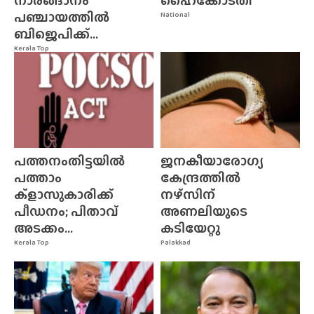
നാരങ്ങാനം
ഹൈക്കോടതി
പഞ്ചായത്തിൽ
National
ബിജെപിക്ക്...
Kerala Top
പത്തനംതിട്ടയിൽ
ജനകീയാരോഗ്യ
പത്താം
കേന്ദ്രത്തിൽ
ക്ളാസുകാരിക്ക്
നഴ്‌സിന്‌
പീഡനം; പിതാവ്
അണലിയുടെ
അടക്കം...
കടിയേറ്റു
Kerala Top
Palakkad