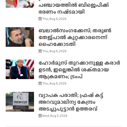
പഞ്ചായത്തിൽ ബിജെപിക്ക്
ഭരണം നഷ്‌ടമായി
Thu, Aug 6, 2026
ബലാൽസംഗക്കേസ്; തരുൺ
തേജ്‌പാൽ കുറ്റക്കാരനെന്ന്
ഹൈക്കോടതി
Thu, Aug 6, 2026
ഹോർമുസ് തുറക്കാനുള്ള കരാർ
ഉടൻ, ഇല്ലെങ്കിൽ ശക്‌തമായ
ആക്രമണം; ട്രംപ്
Thu, Aug 6, 2026
വ്യാപക പരാതി; ഫ്രഷ് കട്ട്
അറവുമാലിന്യ കേന്ദ്രം
അടച്ചുപൂട്ടാൻ ഉത്തരവ്
Wed, Aug 5, 2026