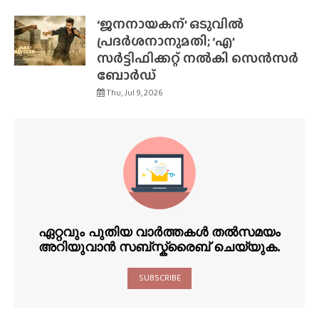
‘ജനനായകന്’ ഒടുവിൽ
പ്രദർശനാനുമതി; ‘എ’
സർട്ടിഫിക്കറ്റ് നൽകി സെൻസർ
ബോർഡ്
Thu, Jul 9, 2026
ഏറ്റവും പുതിയ വാർത്തകൾ തൽസമയം
അറിയുവാൻ സബ്സ്ക്രൈബ് ചെയ്യുക.
SUBSCRIBE