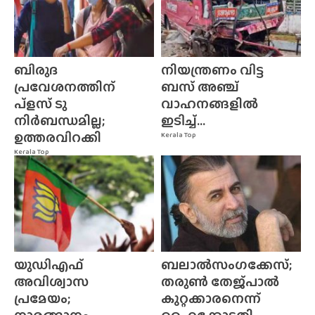
ബിരുദ
നിയന്ത്രണം വിട്ട
പ്രവേശനത്തിന്
ബസ് അഞ്ച്
പ്ളസ് ടു
വാഹനങ്ങളിൽ
നിർബന്ധമില്ല;
ഇടിച്ച്...
ഉത്തരവിറക്കി
Kerala Top
Kerala Top
യുഡിഎഫ്
ബലാൽസംഗക്കേസ്;
അവിശ്വാസ
തരുൺ തേജ്‌പാൽ
പ്രമേയം;
കുറ്റക്കാരനെന്ന്