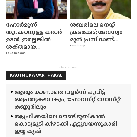
ഹോർമുസ്
ശബരിമല നെയ്യ്
തുറക്കാനുള്ള കരാർ
ക്രമക്കേട്; ദേവസ്വം
ഉടൻ, ഇല്ലെങ്കിൽ
മുൻ പ്രസിഡണ്ട്...
ശക്‌തമായ...
Kerala Top
Loka Jalakam
- Advertisement -
KAUTHUKA VARTHAKAL
ആരും കാണാതെ വളർന്ന് പൂവിട്ട്
അപ്രത്യക്ഷമാകും; ‘ഫോറസ്‌റ്റ്‌ ഗോസ്‌റ്റ്’
കണ്ണൂരിലും
ആഫ്രിക്കയിലെ മൗണ്ട് ടുബ്‌കാൽ
കൊടുമുടി കീഴടക്കി എട്ടുവയസുകാരി
ഇയ്യ കൃഷ്