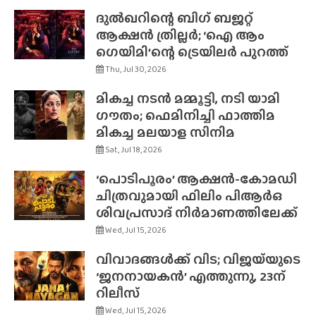
ദുൽഖറിന്റെ ബിഗ് ബജറ്റ്
ആക്ഷൻ ത്രില്ലർ; ‘ഐ ആം
ഗെയിമി’ന്റെ ട്രെയിലർ പുറത്ത്
Thu, Jul 30, 2026
മികച്ച നടൻ മമ്മൂട്ടി, നടി യാമി
ഗൗതം; ഫെമിനിച്ചി ഫാത്തിമ
മികച്ച മലയാള സിനിമ
Sat, Jul 18, 2026
‘പൊടിപൂരം’ ആക്ഷൻ-കോമഡി
ചിത്രവുമായി ഫിലിം പിആർഒ
ശിവപ്രസാദ് നിർമാണത്തിലേക്ക്
Wed, Jul 15, 2026
വിവാദങ്ങൾക്ക് വിട; വിജയ്‌യുടെ
‘ജനനായകൻ’ എത്തുന്നു, 23ന്
റിലീസ്
Wed, Jul 15, 2026