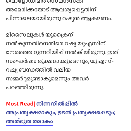
വൊളോഡിമിർ സെലൻസ്‌കി
അമേരിക്കയോട് ആവശ്യപ്പെട്ടതിന്
പിന്നാലെയായിരുന്നു റഷ്യൻ ആക്രമണം.
മിസൈലുകൾ യുക്രൈന്
നൽകുന്നതിനെതിരെ റഷ്യ യുഎസിന്
നേരത്തെ മുന്നറിയിപ്പ് നൽകിയിരുന്നു. ഇത്
സംഘർഷം രൂക്ഷമാക്കുമെന്നും, യുഎസ്-
റഷ്യ ബന്ധത്തിൽ വലിയ
സമ്മർദ്ദമുണ്ടാകുമെന്നും അവർ
പറഞ്ഞിരുന്നു.
Most Read|
നിന്നനിൽപ്പിൽ
അപ്രത്യക്ഷമാകും, ഉടൻ പ്രത്യക്ഷപ്പെടും;
അത്‌ഭുത തടാകം