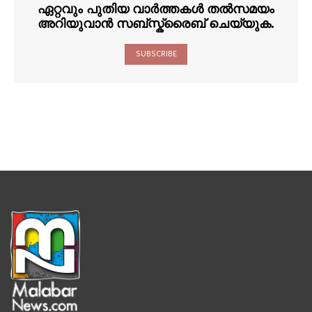
ഏറ്റവും പുതിയ വാർത്തകൾ തൽസമയം
അറിയുവാൻ സബ്സ്ക്രൈബ് ചെയ്യുക.
SUBSCRIBE