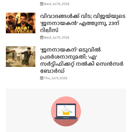
Wed, Jul 15, 2026
വിവാദങ്ങൾക്ക് വിട; വിജയ്‌യുടെ
‘ജനനായകൻ’ എത്തുന്നു, 23ന്
റിലീസ്
Wed, Jul 15, 2026
‘ജനനായകന്’ ഒടുവിൽ
പ്രദർശനാനുമതി; ‘എ’
സർട്ടിഫിക്കറ്റ് നൽകി സെൻസർ
ബോർഡ്
Thu, Jul 9, 2026