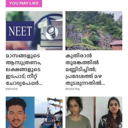
YOU MAY LIKE
മാസങ്ങളുടെ
കുതിരാൻ
ആസൂത്രണം,
തുരങ്കത്തിൽ
ലക്ഷങ്ങളുടെ
മണ്ണിടിച്ചിൽ;
ഇടപാട്; നീറ്റ്
പ്രദേശത്ത് മഴ
ചോദ്യപേപ്പർ...
തുടരുന്നതിൽ...
National
Kerala Top