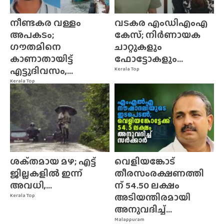
നീണ്ടകര വള്ളം
വടകര എംഡിഎംഎ
അപകടം;
കേസ്; നിർണായക
ഗൗതമിനെ
ചാറ്റുകളും
കാണാതായിട്ട്
ഫോട്ടോകളും...
എട്ടുദിവസം,...
Kerala Top
Kerala Top
ശക്‌തമായ മഴ; എട്ട്
വെളിയങ്കോട്
ജില്ലകളിൽ ഇന്ന്
തീരസംരക്ഷണത്തി
അവധി,...
ന് 54.50 ലക്ഷം
അടിയന്തിരമായി
Kerala Top
അനുവദിച്ച്...
Malappuram