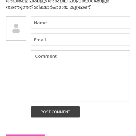
അധിക്ഷേപങ്ങളും അശ്‌ളീല പദപ്രയോഗങ്ങളും
നടത്തുന്നത് ശിക്ഷാർഹമായ കുറ്റമാണ്.
POST COMMENT