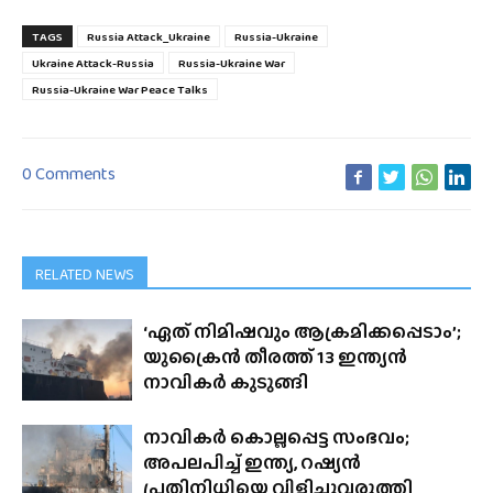
TAGS
Russia Attack_Ukraine
Russia-Ukraine
Ukraine Attack-Russia
Russia-Ukraine War
Russia-Ukraine War Peace Talks
0 Comments
RELATED NEWS
‘ഏത് നിമിഷവും ആക്രമിക്കപ്പെടാം’;
യുക്രൈൻ തീരത്ത് 13 ഇന്ത്യൻ
നാവികർ കുടുങ്ങി
നാവികർ കൊല്ലപ്പെട്ട സംഭവം;
അപലപിച്ച് ഇന്ത്യ, റഷ്യൻ
പ്രതിനിധിയെ വിളിച്ചുവരുത്തി