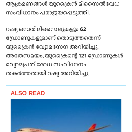
ആക്രമണങ്ങൾ യുക്രൈൻ മിസൈൽവേധ
സംവിധാനം പരാജയപ്പെടുത്തി.
റഷ്യ ഒമ്പത് മിസൈലുകളും
62
ഡ്രോണുകളുമാണ് തൊടുത്തതെന്ന്
യുക്രൈൻ വ്യോമസേന അറിയിച്ചു.
അതേസമയം, യുക്രൈന്റെ
121
ഡ്രോണുകൾ
വ്യോമപ്രതിരോധ സംവിധാനം
തകർത്തതായി റഷ്യ അറിയിച്ചു.
ALSO READ