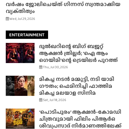
വർഷം ജോലിചെയ്‌ത്‌ ഗിന്നസ് സ്വന്തമാക്കിയ
വ്യക്‌തിത്വം
Wed, Jul 29, 2026
ENTERTAINMENT
ദുൽഖറിന്റെ ബിഗ് ബജറ്റ്
ആക്ഷൻ ത്രില്ലർ; ‘ഐ ആം
ഗെയിമി’ന്റെ ട്രെയിലർ പുറത്ത്
Thu, Jul 30, 2026
മികച്ച നടൻ മമ്മൂട്ടി, നടി യാമി
ഗൗതം; ഫെമിനിച്ചി ഫാത്തിമ
മികച്ച മലയാള സിനിമ
Sat, Jul 18, 2026
‘പൊടിപൂരം’ ആക്ഷൻ-കോമഡി
ചിത്രവുമായി ഫിലിം പിആർഒ
ശിവപ്രസാദ് നിർമാണത്തിലേക്ക്