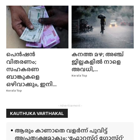
പെൻഷൻ
കനത്ത മഴ; അഞ്ച്
വിതരണം;
ജില്ലകളിൽ നാളെ
സഹകരണ
അവധി,...
ബാങ്കുകളെ
Kerala Top
ഒഴിവാക്കും, ഇനി...
Kerala Top
- Advertisement -
KAUTHUKA VARTHAKAL
ആരും കാണാതെ വളർന്ന് പൂവിട്ട്
അപ്രത്യക്ഷമാകും; ‘ഫോറസ്‌റ്റ്‌ ഗോസ്‌റ്റ്’