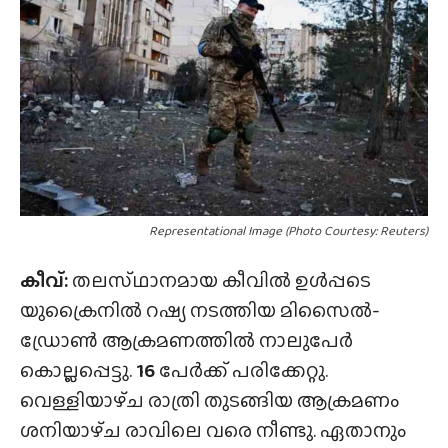
Representational Image (Photo Courtesy: Reuters)
കീവ്:
തലസ്‌ഥാനമായ കീവിൽ ഉൾപ്പടെ
യുക്രൈനിൽ റഷ്യ നടത്തിയ മിസൈൽ-
ഡ്രോൺ ആക്രമണത്തിൽ നാലുപേർ
കൊല്ലപ്പെട്ടു.
16
പേർക്ക് പരിക്കേറ്റു.
വെള്ളിയാഴ്‌ച രാത്രി തുടങ്ങിയ ആക്രമണം
ശനിയാഴ്‌ച രാവിലെ വരെ നീണ്ടു. ഏതാനും