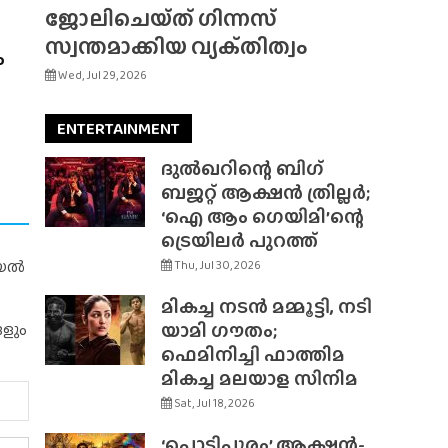
ജോലിചെയ്‌ത്‌ ഗിന്നസ്
സ്വന്തമാക്കിയ വ്യക്‌തിത്വം
ം
Wed, Jul 29, 2026
ENTERTAINMENT
ദുൽഖറിന്റെ ബിഗ്
ബജറ്റ് ആക്ഷൻ ത്രില്ലർ;
‘ഐ ആം ഗെയിമി’ന്റെ
ട്രെയിലർ പുറത്ത്
റിയൽ
Thu, Jul 30, 2026
മികച്ച നടൻ മമ്മൂട്ടി, നടി
യാമി ഗൗതം;
ങളും
ഫെമിനിച്ചി ഫാത്തിമ
മികച്ച മലയാള സിനിമ
Sat, Jul 18, 2026
‘പൊടിപൂരം’ ആക്ഷൻ-