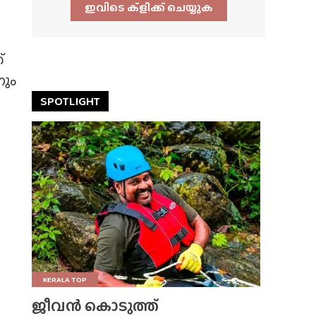
ഇവിടെ ക്ളിക്ക്‌ ചെയ്യുക
്
നും
SPOTLIGHT
KERALA TOP
ജീവൻ കൊടുത്ത്