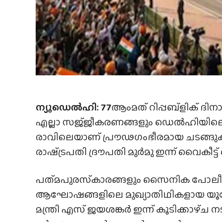
ന്യൂഡെൽഹി:
77
ആംമത് റിപ്പബ്ളിക് ദി
എല്ലാ സജ്‌ജീകരണങ്ങളും ഡെൽഹിയിലെ ക
രാവിലെയാണ് പ്രൗഢഗംഭീരമായ ചടങ്ങു
രാഷ്‍ട്രപതി ദ്രൗപതി മുർമു ഇന്ന് വൈകീ
പത്‌മപുരസ്‌കാരങ്ങളും സൈനിക പോലീസ് 
ആഘോഷങ്ങളിലെ മുഖ്യാതിഥികളായ യൂറ
മന്ത്രി എസ് ജയശങ്കർ ഇന്ന് കൂടിക്കാഴ്