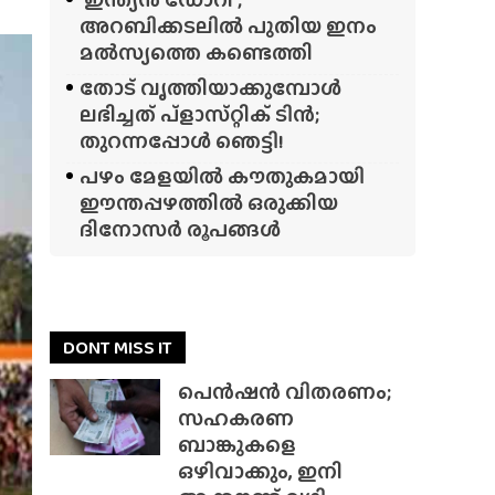
അറബിക്കടലിൽ പുതിയ ഇനം
മൽസ്യത്തെ കണ്ടെത്തി
തോട് വൃത്തിയാക്കുമ്പോൾ
ലഭിച്ചത് പ്‌ളാസ്‌റ്റിക് ടിൻ;
തുറന്നപ്പോൾ ഞെട്ടി!
പഴം മേളയിൽ കൗതുകമായി
ഈന്തപ്പഴത്തിൽ ഒരുക്കിയ
ദിനോസർ രൂപങ്ങൾ
DONT MISS IT
പെൻഷൻ വിതരണം;
സഹകരണ
ബാങ്കുകളെ
ഒഴിവാക്കും, ഇനി