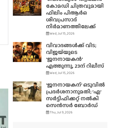
കോമഡി ചിത്രവുമായി
ഫിലിം പിആർഒ
ശിവപ്രസാദ്
നിർമാണത്തിലേക്ക്
Wed, Jul 15, 2026
വിവാദങ്ങൾക്ക് വിട;
വിജയ്‌യുടെ
‘ജനനായകൻ’
എത്തുന്നു, 23ന് റിലീസ്
Wed, Jul 15, 2026
‘ജനനായകന്’ ഒടുവിൽ
പ്രദർശനാനുമതി; ‘എ’
സർട്ടിഫിക്കറ്റ് നൽകി
സെൻസർ ബോർഡ്
Thu, Jul 9, 2026