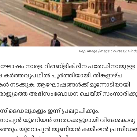
Rep. Image (Image Courtesy: Hind
നാഘോഷം നാളെ. റിപ്പബ്ളിക് ദിന പരേഡിനായുള്ള
ർത്തവ്യപഥിൽ പൂർത്തിയായി. തിങ്കളാഴ്‌ച
കൾ നടക്കുക. ആഘോഷങ്ങൾക്ക് മുന്നോടിയായി
ട്ട് രാജ്യത്തെ അഭിസംബോധന ചെയ്‌ത്‌ സംസാരിക്കു
മെഡലുകളും ഇന്ന് പ്രഖ്യാപിക്കും.
ോപ്യൻ യൂണിയൻ നേതാക്കളുമായി വിദേശകാര്യ
‌ച നടത്തും. യൂറോപ്യൻ യൂണിയൻ കമ്മീഷൻ പ്രസിഡണ്