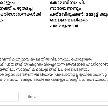
ാജ്യം;
തോമസിനും പി.
ത്ത് പഴുതടച്ച
നാരായണനും
, പരിശോധനകൾക്ക്
പത്‌മവിഭൂഷൺ; മമ്മൂട്ടിക്കു
ം
വെള്ളാപ്പള്ളിക്കും
പത്‌മഭൂഷൺ
് വേണ്ടി കൃത്യമായ ഇ-മെയിൽ വിലാസവും ഫോട്ടോയും
ന അഭിപ്രായങ്ങളിൽ 'ഏറ്റവും മികച്ചതെന്ന് ഞങ്ങളുടെ എഡിറ്റോ
്തിലും സാമൂഹിക മാദ്ധ്യമങ്ങളിലും ഉൾപ്പെടുത്തും.
 ന്യൂസ് നടത്തുന്ന അഭിപ്രായ പ്രകടനങ്ങളല്ല ഇവിടെ പോസ്‌റ്റ്
ിതാവിനായിരിക്കും. അധിക്ഷേപങ്ങളും അശ്‌ളീല പദപ്രയോഗങ്