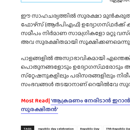
ഈ സാഹചര്യത്തിൽ സുരക്ഷാ മുൻകരുതല
ഫോഴ്‌സ് (ആർപിഎഫ്) ഉദ്യോഗസ്‌ഥർക്ക്‌ 
സമീപം നിർമാണ സാമഗ്രികളോ മറ്റു വസ്‌ത
അവ സുരക്ഷിതമായി സൂക്ഷിക്കണമെന്നു
പാളങ്ങളിൽ അസ്വാഭാവികമായി എന്തെങ്കിലു
പൊതുനങ്ങളോടും ഉദ്യോഗസ്‌ഥരോടും ആവശ്യ
സ്‌റ്റേഷനുകളിലും പരിസരങ്ങളിലും നിരീ
സംഭവങ്ങൾ തടയാനാണ് റെയിൽവേ സുരക്ഷാ
Most Read|
‘ആക്രമണം നേരിടാൻ ഇറാൻ പൂ
സുരക്ഷിതൻ’
TAGS
republic day celebration
Republic Day
77th Republic D