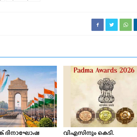
ളിക് ദിനാഘോഷ
വിഎസിനും കെടി.