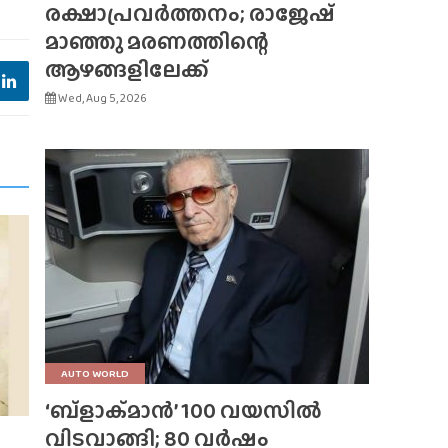
രക്ഷാപ്രവർത്തനം; രാജേഷ്
മാഞ്ഞു മരണത്തിന്റെ
ആഴങ്ങളിലേക്ക്
Wed, Aug 5, 2026
AUTO WORLD
‘ബ്‌ളാക്‌മാൻ’ 100 വയസിൽ
വിടവാങ്ങി; 80 വർഷം