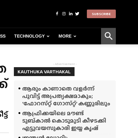
SUBSCRIBE
ESS
TECHNOLOGY
MORE
ത
- Advertisement -
KAUTHUKA VARTHAKAL
ക്
ആരും കാണാതെ വളർന്ന്
പൂവിട്ട് അപ്രത്യക്ഷമാകും;
‘ഫോറസ്‌റ്റ്‌ ഗോസ്‌റ്റ്’ കണ്ണൂരിലും
്ട്
ആഫ്രിക്കയിലെ മൗണ്ട്
ടുബ്‌കാൽ കൊടുമുടി കീഴടക്കി
എട്ടുവയസുകാരി ഇയ്യ കൃഷ്
‘ഇന്ത്യൻ ഡോറി’;