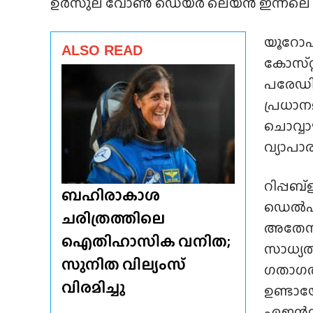
ഉർസുല വോൺ ഡെയർ ലെയൻ ഇന്നലെ ഡ
യൂറോപ
ALSO READ
കോസ്‌റ്
പരേഡിൽ
പ്രധാനമ
ചൊവ്വാഴ
വ്യാപാ
റിപ്പബ
ബഹിരാകാശ
ഡെൽഹി.
ചരിത്രത്തിലെ
അതേസമയ
ഐതിഹാസിക വനിത;
സാധ്യതയ
സുനിത വില്യംസ്
ഗതാഗതത
വിരമിച്ചു
ഉണ്ടായ
ഏജൻസിക