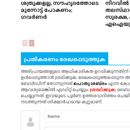
ശത്രുക്കളല്ല, സൗഹൃദത്തോടെ
നിറവിൽ ര
മുന്നോട്ട് പോകണം;
തലസ്‌ഥാന
ഗവർണർ
സുരക്ഷ
എഐയു
പ്രതികരണം രേഖപ്പെടുത്തുക
അഭിപ്രായങ്ങളുടെ ആധികാരികത ഉറപ്പിക്കുന്നതിന
ഉൾപ്പെടുത്താൻ ശ്രമിക്കുക. രേഖപ്പെടുത്തപ്പെടുന്
ബോർഡിന്' തോന്നുന്നത്
പൊതു ശബ്‌ദം
എന്ന കോളത
ആവശ്യമെങ്കിൽ എഡിറ്റ് ചെയ്യും.
ശ്രദ്ധിക്കുക;
മലബാർ
ചെയ്യുന്നത്. ഇവയുടെ പൂർണ ഉത്തരവാദിത്തം രചയ
നടത്തുന്നത് ശിക്ഷാർഹമായ കുറ്റമാണ്.