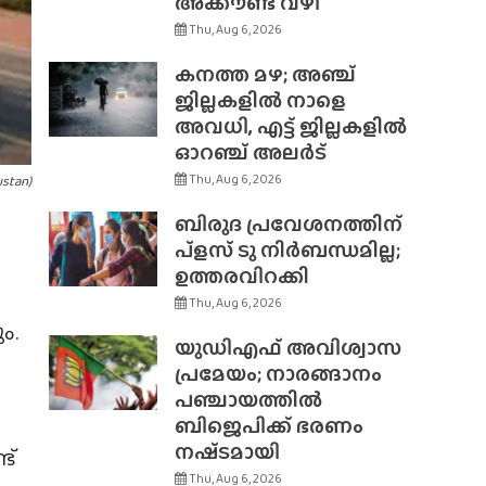
അക്കൗണ്ട് വഴി
Thu, Aug 6, 2026
കനത്ത മഴ; അഞ്ച്
ജില്ലകളിൽ നാളെ
അവധി, എട്ട് ജില്ലകളിൽ
ഓറഞ്ച് അലർട്
Thu, Aug 6, 2026
ustan)
ബിരുദ പ്രവേശനത്തിന്
പ്ളസ് ടു നിർബന്ധമില്ല;
ഉത്തരവിറക്കി
Thu, Aug 6, 2026
ം.
യുഡിഎഫ് അവിശ്വാസ
പ്രമേയം; നാരങ്ങാനം
പഞ്ചായത്തിൽ
ബിജെപിക്ക് ഭരണം
നഷ്‌ടമായി
ട്
Thu, Aug 6, 2026