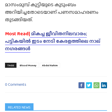
മാസംമുമ്പ്‌ കുട്ടിയുടെ കുടുംബം
അറിയിച്ചതോടെയാണ്‌ പണസമാഹരണം
തുടങ്ങിയത്‌.
Most Read|
മികച്ച ജീവിതനിലവാരം;
പട്ടികയിൽ ഇടം നേടി കേരളത്തിലെ നാല്
നഗരങ്ങൾ
TAGS
Blood Money
Abdul Rahim
0 Comments
RELATED NEWS