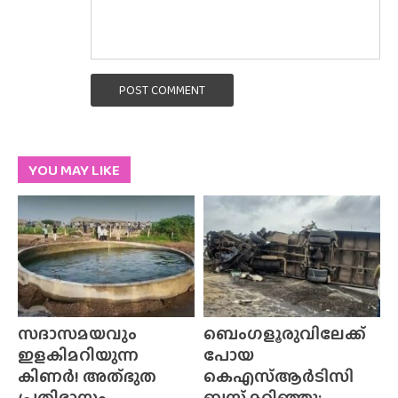
POST COMMENT
YOU MAY LIKE
സദാസമയവും
ബെംഗളൂരുവിലേക്ക്
ഇളകിമറിയുന്ന
പോയ
കിണർ! അത്‌ഭുത
കെഎസ്ആർടിസി
പ്രതിഭാസം,
ബസ് മറിഞ്ഞു;