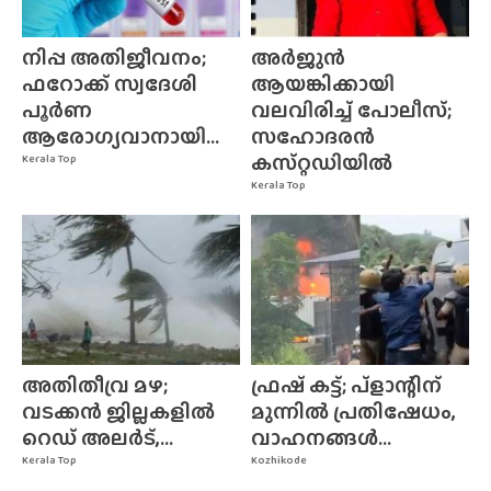
നിപ്പ അതിജീവനം;
അർജുൻ
ഫറോക്ക് സ്വദേശി
ആയങ്കിക്കായി
പൂർണ
വലവിരിച്ച് പോലീസ്;
ആരോഗ്യവാനായി...
സഹോദരൻ
കസ്‌റ്റഡിയിൽ
Kerala Top
Kerala Top
അതിതീവ്ര മഴ;
ഫ്രഷ് കട്ട്; പ്ളാന്റിന്
വടക്കൻ ജില്ലകളിൽ
മുന്നിൽ പ്രതിഷേധം,
റെഡ് അലർട്,...
വാഹനങ്ങൾ...
Kerala Top
Kozhikode