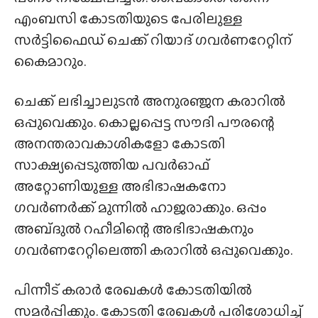
എംബസി കോടതിയുടെ പേരിലുള്ള
സർട്ടിഫൈഡ് ചെക്ക് റിയാദ് ഗവർണറേറ്റിന്
കൈമാറും.
ചെക്ക് ലഭിച്ചാലുടൻ അനുരഞ്ജന കരാറിൽ
ഒപ്പുവെക്കും. കൊല്ലപ്പെട്ട സൗദി പൗരന്റെ
അനന്തരാവകാശികളോ കോടതി
സാക്ഷ്യപ്പെടുത്തിയ പവർഓഫ്
അറ്റോണിയുള്ള അഭിഭാഷകനോ
ഗവർണർക്ക് മുന്നിൽ ഹാജരാക്കും. ഒപ്പം
അബ്‌ദുൽ റഹീമിന്റെ അഭിഭാഷകനും
ഗവർണറേറ്റിലെത്തി കരാറിൽ ഒപ്പുവെക്കും.
പിന്നീട് കരാർ രേഖകൾ കോടതിയിൽ
സമർപ്പിക്കും. കോടതി രേഖകൾ പരിശോധിച്ച്