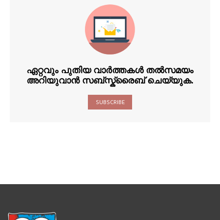
ഏറ്റവും പുതിയ വാർത്തകൾ തൽസമയം
അറിയുവാൻ സബ്സ്ക്രൈബ് ചെയ്യുക.
SUBSCRIBE