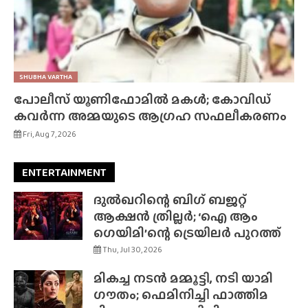
SHUBHA VARTHA
പോലീസ് യൂണിഫോമിൽ മകൾ; കോവിഡ്
കവർന്ന അമ്മയുടെ ആഗ്രഹ സഫലീകരണം
Fri, Aug 7, 2026
ENTERTAINMENT
ദുൽഖറിന്റെ ബിഗ് ബജറ്റ്
ആക്ഷൻ ത്രില്ലർ; ‘ഐ ആം
ഗെയിമി’ന്റെ ട്രെയിലർ പുറത്ത്
Thu, Jul 30, 2026
മികച്ച നടൻ മമ്മൂട്ടി, നടി യാമി
ഗൗതം; ഫെമിനിച്ചി ഫാത്തിമ