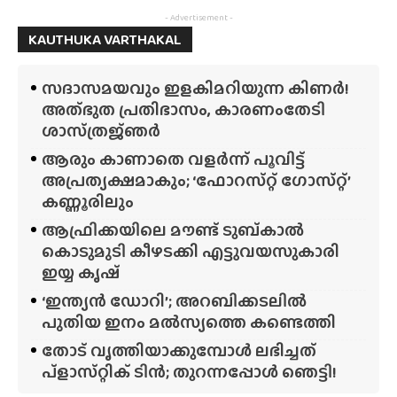
- Advertisement -
KAUTHUKA VARTHAKAL
സദാസമയവും ഇളകിമറിയുന്ന കിണർ!
അത്‌ഭുത പ്രതിഭാസം, കാരണംതേടി
ശാസ്‌ത്രജ്‌ഞർ
ആരും കാണാതെ വളർന്ന് പൂവിട്ട്
അപ്രത്യക്ഷമാകും; ‘ഫോറസ്‌റ്റ്‌ ഗോസ്‌റ്റ്’
കണ്ണൂരിലും
ആഫ്രിക്കയിലെ മൗണ്ട് ടുബ്‌കാൽ
കൊടുമുടി കീഴടക്കി എട്ടുവയസുകാരി
ഇയ്യ കൃഷ്
‘ഇന്ത്യൻ ഡോറി’; അറബിക്കടലിൽ
പുതിയ ഇനം മൽസ്യത്തെ കണ്ടെത്തി
തോട് വൃത്തിയാക്കുമ്പോൾ ലഭിച്ചത്
പ്‌ളാസ്‌റ്റിക് ടിൻ; തുറന്നപ്പോൾ ഞെട്ടി!