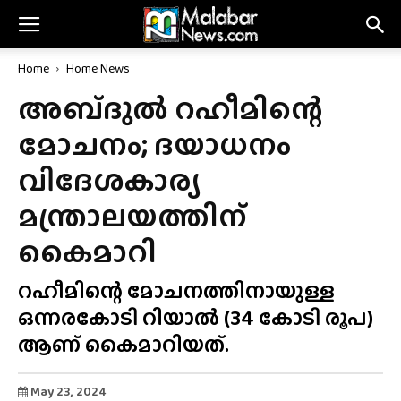
Home
Home News
അബ്‌ദുൽ റഹീമിന്റെ
മോചനം; ദയാധനം
വിദേശകാര്യ
മന്ത്രാലയത്തിന്
കൈമാറി
റഹീമിന്റെ മോചനത്തിനായുള്ള
ഒന്നരകോടി റിയാൽ (34 കോടി രൂപ)
ആണ് കൈമാറിയത്.
May 23, 2024