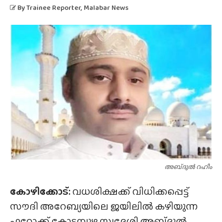
By
Trainee Reporter
, Malabar News
അബ്‌ദുൽ റഹീം
കോഴിക്കോട്:
വധശിക്ഷക്ക് വിധിക്കപ്പെട്ട്
സൗദി അറേബ്യയിലെ ജയിലിൽ കഴിയുന്ന
ഫറോക്ക് കോടമ്പുഴ സ്വദേശി അബ്‌ദുൽ