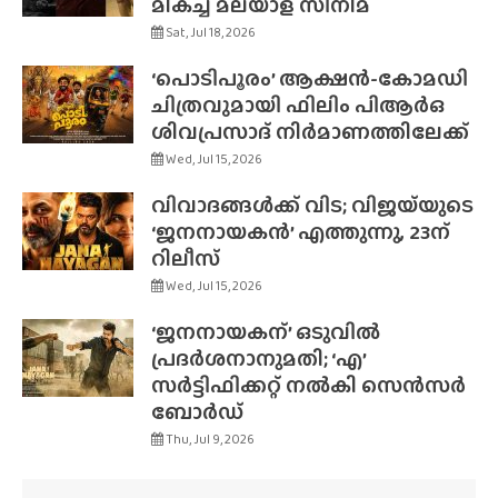
മികച്ച മലയാള സിനിമ
Sat, Jul 18, 2026
‘പൊടിപൂരം’ ആക്ഷൻ-കോമഡി
ചിത്രവുമായി ഫിലിം പിആർഒ
ശിവപ്രസാദ് നിർമാണത്തിലേക്ക്
Wed, Jul 15, 2026
വിവാദങ്ങൾക്ക് വിട; വിജയ്‌യുടെ
‘ജനനായകൻ’ എത്തുന്നു, 23ന്
റിലീസ്
Wed, Jul 15, 2026
‘ജനനായകന്’ ഒടുവിൽ
പ്രദർശനാനുമതി; ‘എ’
സർട്ടിഫിക്കറ്റ് നൽകി സെൻസർ
ബോർഡ്
Thu, Jul 9, 2026