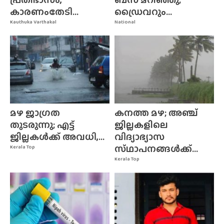
കാരണംതേടി...
ഡ്രൈവറും...
Kauthuka Varthakal
National
മഴ ജാഗ്രത
കനത്ത മഴ; അഞ്ച്
തുടരുന്നു; എട്ട്
ജില്ലകളിലെ
ജില്ലകൾക്ക് അവധി,...
വിദ്യാഭ്യാസ
സ്‌ഥാപനങ്ങൾക്ക്‌...
Kerala Top
Kerala Top