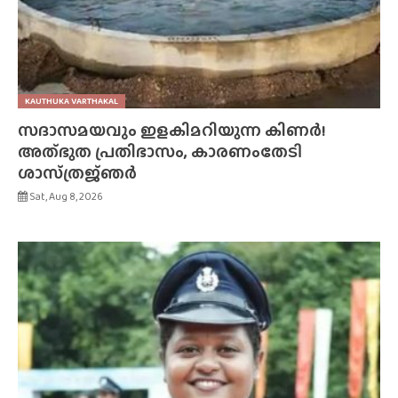
KAUTHUKA VARTHAKAL
സദാസമയവും ഇളകിമറിയുന്ന കിണർ!
അത്‌ഭുത പ്രതിഭാസം, കാരണംതേടി
ശാസ്‌ത്രജ്‌ഞർ
Sat, Aug 8, 2026