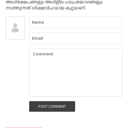
അധിക്ഷേപങ്ങളും അശ്‌ളീല പദപ്രയോഗങ്ങളും
നടത്തുന്നത് ശിക്ഷാർഹമായ കുറ്റമാണ്.
POST COMMENT