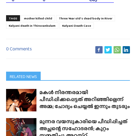
TAGS
mother killed child
Three Year old's dead body in River
Kalyani death in Thiruvankulam
Kalyani Death Case
0 Comments
RELATED NEWS
മകൾ നിരന്തരമായി
പീഡിപ്പിക്കപ്പെട്ടത് അറിഞ്ഞില്ലെന്ന്
അമ്മ; ചോദ്യം ചെയ്യൽ ഇന്നും തുടരും
മൂന്നര വയസുകാരിയെ പീഡിപ്പിച്ചത്
അച്ഛന്റെ സഹോദരൻ; കുറ്റം
സമ്മതിച്ചു, അറസ്‌റ്റ്