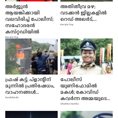
അർജുൻ
അതിതീവ്ര മഴ;
ആയങ്കിക്കായി
വടക്കൻ ജില്ലകളിൽ
വലവിരിച്ച് പോലീസ്;
റെഡ് അലർട്,...
സഹോദരൻ
Kerala Top
കസ്‌റ്റഡിയിൽ
Kerala Top
ഫ്രഷ് കട്ട്; പ്ളാന്റിന്
പോലീസ്
മുന്നിൽ പ്രതിഷേധം,
യൂണിഫോമിൽ
വാഹനങ്ങൾ...
മകൾ; കോവിഡ്
കവർന്ന അമ്മയുടെ...
Kozhikode
Shubha Vartha