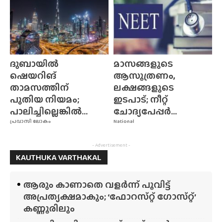
ദുബായിൽ
മാസങ്ങളുടെ
ഷെയറിങ്
ആസൂത്രണം,
താമസത്തിന്
ലക്ഷങ്ങളുടെ
പുതിയ നിയമം;
ഇടപാട്; നീറ്റ്
പാലിച്ചില്ലെങ്കിൽ...
ചോദ്യപേപ്പർ...
പ്രവാസി ലോകം
National
- Advertisement -
KAUTHUKA VARTHAKAL
ആരും കാണാതെ വളർന്ന് പൂവിട്ട്
അപ്രത്യക്ഷമാകും; ‘ഫോറസ്‌റ്റ്‌ ഗോസ്‌റ്റ്’
കണ്ണൂരിലും