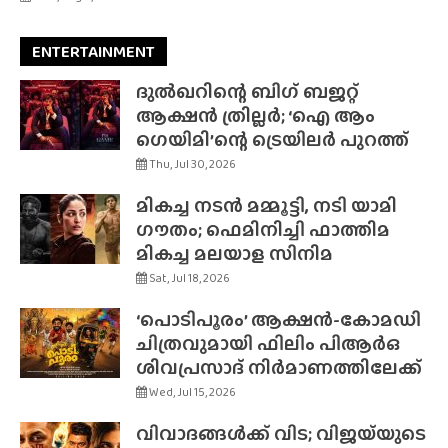
ENTERTAINMENT
ദുൽഖറിന്റെ ബിഗ് ബജറ്റ്
ആക്ഷൻ ത്രില്ലർ; ‘ഐ ആം
ഗെയിമി’ന്റെ ട്രെയിലർ പുറത്ത്
Thu, Jul 30, 2026
മികച്ച നടൻ മമ്മൂട്ടി, നടി യാമി
ഗൗതം; ഫെമിനിച്ചി ഫാത്തിമ
മികച്ച മലയാള സിനിമ
Sat, Jul 18, 2026
‘പൊടിപൂരം’ ആക്ഷൻ-കോമഡി
ചിത്രവുമായി ഫിലിം പിആർഒ
ശിവപ്രസാദ് നിർമാണത്തിലേക്ക്
Wed, Jul 15, 2026
വിവാദങ്ങൾക്ക് വിട; വിജയ്‌യുടെ