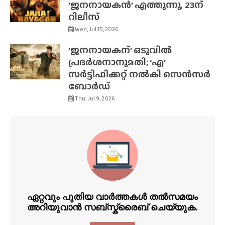
‘ജനനായകൻ’ എത്തുന്നു, 23ന്
റിലീസ്
Wed, Jul 15, 2026
‘ജനനായകന്’ ഒടുവിൽ
പ്രദർശനാനുമതി; ‘എ’
സർട്ടിഫിക്കറ്റ് നൽകി സെൻസർ
ബോർഡ്
Thu, Jul 9, 2026
ഏറ്റവും പുതിയ വാർത്തകൾ തൽസമയം
അറിയുവാൻ സബ്സ്ക്രൈബ് ചെയ്യുക.