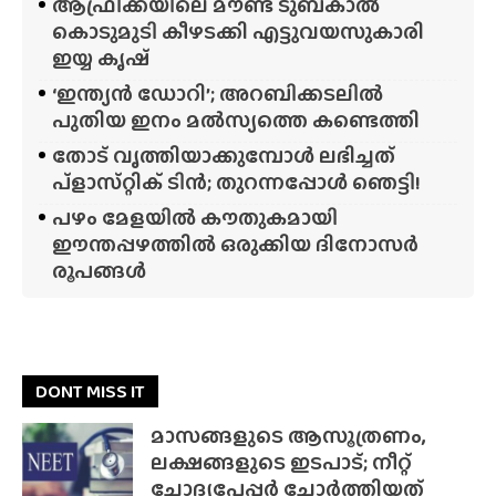
ആഫ്രിക്കയിലെ മൗണ്ട് ടുബ്‌കാൽ
കൊടുമുടി കീഴടക്കി എട്ടുവയസുകാരി
ഇയ്യ കൃഷ്
‘ഇന്ത്യൻ ഡോറി’; അറബിക്കടലിൽ
പുതിയ ഇനം മൽസ്യത്തെ കണ്ടെത്തി
തോട് വൃത്തിയാക്കുമ്പോൾ ലഭിച്ചത്
പ്‌ളാസ്‌റ്റിക് ടിൻ; തുറന്നപ്പോൾ ഞെട്ടി!
പഴം മേളയിൽ കൗതുകമായി
ഈന്തപ്പഴത്തിൽ ഒരുക്കിയ ദിനോസർ
രൂപങ്ങൾ
DONT MISS IT
മാസങ്ങളുടെ ആസൂത്രണം,
ലക്ഷങ്ങളുടെ ഇടപാട്; നീറ്റ്
ചോദ്യപേപ്പർ ചോർത്തിയത്