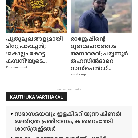
പുതുമുഖങ്ങളുമായി
രാജേഷിന്റെ
ടിനു പാപ്പച്ചൻ;
മൃതദേഹത്തോട്
‘കൊല്ലം കോട്ട
അനാദരവ്; പയ്യന്നൂർ
കമ്പനി’യുടെ...
തഹസിൽദാറെ
സസ്‌പെൻഡ്...
Entertainment
Kerala Top
- Advertisement -
KAUTHUKA VARTHAKAL
സദാസമയവും ഇളകിമറിയുന്ന കിണർ!
അത്‌ഭുത പ്രതിഭാസം, കാരണംതേടി
ശാസ്‌ത്രജ്‌ഞർ