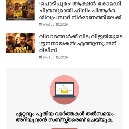
‘പൊടിപൂരം’ ആക്ഷൻ-കോമഡി
ചിത്രവുമായി ഫിലിം പിആർഒ
ശിവപ്രസാദ് നിർമാണത്തിലേക്ക്
Wed, Jul 15, 2026
വിവാദങ്ങൾക്ക് വിട; വിജയ്‌യുടെ
‘ജനനായകൻ’ എത്തുന്നു, 23ന്
റിലീസ്
Wed, Jul 15, 2026
ഏറ്റവും പുതിയ വാർത്തകൾ തൽസമയം
അറിയുവാൻ സബ്സ്ക്രൈബ് ചെയ്യുക.