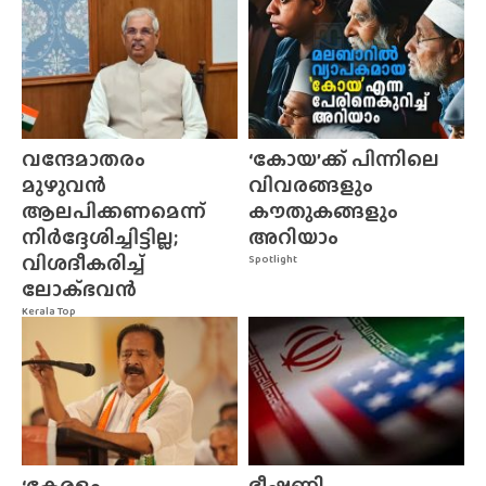
വന്ദേമാതരം
‘കോയ’ക്ക് പിന്നിലെ
മുഴുവൻ
വിവരങ്ങളും
ആലപിക്കണമെന്ന്
കൗതുകങ്ങളും
നിർദ്ദേശിച്ചിട്ടില്ല;
അറിയാം
വിശദീകരിച്ച്
Spotlight
ലോക്‌ഭവൻ
Kerala Top
‘കേരളം
ഭീഷണി