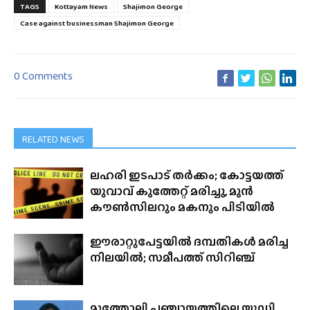
TAGS
Kottayam News
Shajimon George
Case against businessman Shajimon George
0 Comments
RELATED NEWS
ലഹരി ഇടപാട് തർക്കം; കോട്ടയത്ത്
യുവാവ് കുത്തേറ്റ് മരിച്ചു, മുൻ
കൗൺസിലറും മകനും പിടിയിൽ
ഈരാറ്റുപേട്ടയിൽ ദമ്പതികൾ മരിച്ച
നിലയിൽ; സമീപത്ത് സിറിഞ്ച്
മുത്തോലി പഞ്ചായത്തിലെ യുഡി