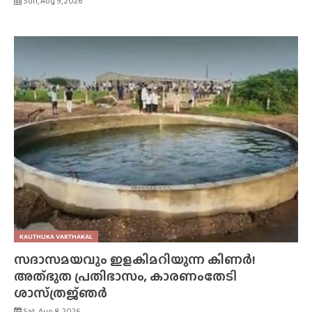
Sun, Aug 9, 2026
KAUTHUKA VARTHAKAL
സദാസമയവും ഇളകിമറിയുന്ന കിണർ!
അത്‌ഭുത പ്രതിഭാസം, കാരണംതേടി
ശാസ്‌ത്രജ്‌ഞർ
Sat, Aug 8, 2026