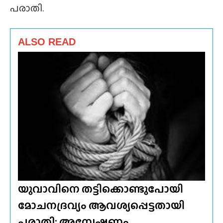
പരാതി.
ALSO READ
യുവാവിനെ തട്ടിക്കൊണ്ടുപോയി
മോചനദ്രവ്യം ആവശ്യപ്പെട്ടതായി
പരാതി; അന്വേഷണം