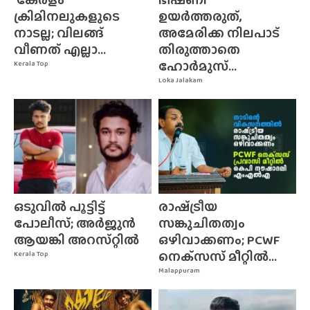
ക്രിമിനലുകളുടെ
ഉയർത്തരുത്,
നാടല്ല; വിലങ്ങ്
അമേരിക്ക നിലപാട്
വീണത് എല്ലാ...
തിരുത്താതെ
ഹോർമുസ്...
Kerala Top
Loka Jalakam
ഒടുവിൽ പൂട്ടിട്ട്
രാഷ്‌ട്രീയ
പോലീസ്; അർജുൻ
സങ്കുചിതത്വം
ആയങ്കി അറസ്‌റ്റിൽ
ഒഴിവാക്കണം; PCWF
നെക്‌സസ്‌ മീറ്റിൽ...
Kerala Top
Malappuram