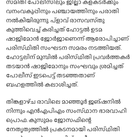
സമിതി പോലീസിലും ജില്ലാ കളക്‌ടർക്കും
വനംവകുപ്പിനും പഞ്ചായത്തിനും പരാതി
നൽകിയിരുന്നു. പ്ളാവ് രാസവസ്‌തു
കുത്തിവെച്ച് കരിച്ചത് ഹോട്ടൽ ഉടമ
ഷാജിമോൻ ജോർജാണെന്ന് ആരോപിച്ചാണ്
പരിസ്‌ഥിതി സംഘടന സമരം നടത്തിയത്.
ഹോട്ടലിന് മുമ്പിൽ പരിസ്‌ഥിതി പ്രവർത്തകർ
തടയാൻ ഷാജിമോനും സംഘവും ശ്രമിച്ചത്
പോലീസ് ഇടപെട്ട് തടഞ്ഞതാണ്
ബഹളത്തിൽ കലാശിച്ചത്.
തിങ്കളാഴ്‌ച രാവിലെ മാഞ്ഞൂർ ജങ്ഷനിൽ
നിന്നും എൻഎപിഎം സംസ്‌ഥാന ഭാരവാഹി
പ്രൊഫ. കുസുമം ജോസഫിന്റെ
നേതൃത്വത്തിൽ പ്രകടനമായി പരിസ്‌ഥിതി