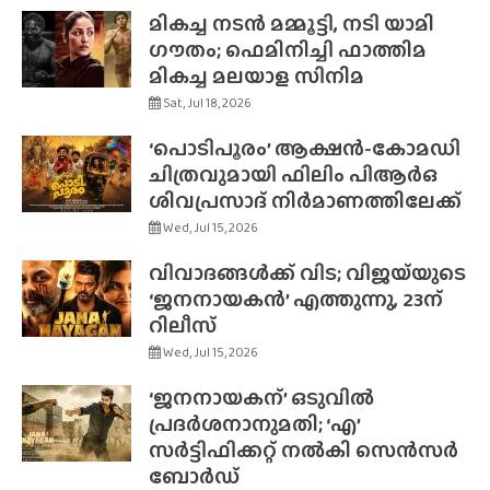
മികച്ച നടൻ മമ്മൂട്ടി, നടി യാമി
ഗൗതം; ഫെമിനിച്ചി ഫാത്തിമ
മികച്ച മലയാള സിനിമ
Sat, Jul 18, 2026
‘പൊടിപൂരം’ ആക്ഷൻ-കോമഡി
ചിത്രവുമായി ഫിലിം പിആർഒ
ശിവപ്രസാദ് നിർമാണത്തിലേക്ക്
Wed, Jul 15, 2026
വിവാദങ്ങൾക്ക് വിട; വിജയ്‌യുടെ
‘ജനനായകൻ’ എത്തുന്നു, 23ന്
റിലീസ്
Wed, Jul 15, 2026
‘ജനനായകന്’ ഒടുവിൽ
പ്രദർശനാനുമതി; ‘എ’
സർട്ടിഫിക്കറ്റ് നൽകി സെൻസർ
ബോർഡ്