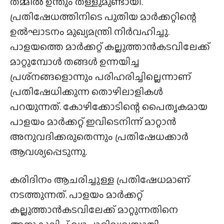
തമ്മിൽ ഉന്തും തള്ളുമുണ്ടായി.
പ്രതിഷേധത്തിനിടെ പുതിയ മാർക്കറ്റിന്റെ
ഉൽഘാടനം മുഖ്യമന്ത്രി നിർവഹിച്ചു.
പാളയത്തെ മാർക്കറ്റ് കല്ലുത്താൻകടവിലേക്ക്
മാറ്റുമ്പോൾ തങ്ങൾ ഉന്നയിച്ച
പ്രശ്‍നങ്ങളൊന്നും പരിഹരിച്ചില്ലെന്നാണ്
പ്രതിഷേധിക്കുന്ന തൊഴിലാളികൾ
പറയുന്നത്. കോഴിക്കോടിന്റെ പൈതൃകമായ
പാളയം മാർക്കറ്റ് ഇവിടെനിന്ന് മാറ്റാൻ
അനുവദിക്കരുതെന്നും പ്രതിഷേധക്കാർ
ആവശ്യപ്പെടുന്നു.
കരിദിനം ആചരിച്ചുള്ള പ്രതിഷേധമാണ്
നടത്തുന്നത്. പാളയം മാർക്കറ്റ്
കല്ലുത്താൻകടവിലേക്ക് മാറ്റുന്നതിനെ