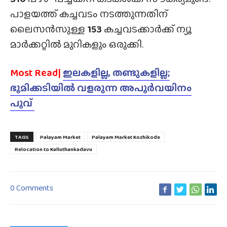
പാളയത്ത് കച്ചവടം നടത്തുന്നതിന്
ലൈസൻസുള്ള
153
കച്ചവടക്കാർക്ക് ന്യൂ
മാർക്കറ്റിൽ മുറികളും ഒരുക്കി.
Most Read|
ഇലകളില്ല, തണ്ടുകളില്ല;
ഭൂമിക്കടിയിൽ വളരുന്ന അപൂർവയിനം
പൂവ്
TAGS
Palayam Market
Palayam Market Kozhikode
Relocation to Kalluthankadavu
0 Comments