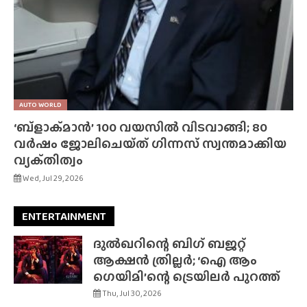
AUTO WORLD
‘ബ്‌ളാക്‌മാൻ’ 100 വയസിൽ വിടവാങ്ങി; 80
വർഷം ജോലിചെയ്‌ത്‌ ഗിന്നസ് സ്വന്തമാക്കിയ
വ്യക്‌തിത്വം
Wed, Jul 29, 2026
ENTERTAINMENT
ദുൽഖറിന്റെ ബിഗ് ബജറ്റ്
ആക്ഷൻ ത്രില്ലർ; ‘ഐ ആം
ഗെയിമി’ന്റെ ട്രെയിലർ പുറത്ത്
Thu, Jul 30, 2026