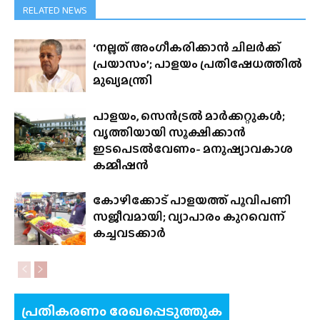
RELATED NEWS
‘നല്ലത് അംഗീകരിക്കാൻ ചിലർക്ക്
പ്രയാസം’; പാളയം പ്രതിഷേധത്തിൽ
മുഖ്യമന്ത്രി
പാളയം, സെൻട്രൽ മാർക്കറ്റുകൾ;
വൃത്തിയായി സൂക്ഷിക്കാൻ
ഇടപെടൽവേണം- മനുഷ്യാവകാശ
കമ്മീഷൻ
കോഴിക്കോട് പാളയത്ത് പൂവിപണി
സജീവമായി; വ്യാപാരം കുറവെന്ന്
കച്ചവടക്കാർ
പ്രതികരണം രേഖപ്പെടുത്തുക