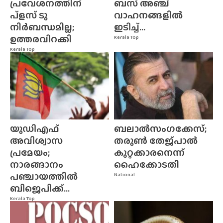
പ്രവേശനത്തിന്
ബസ് അഞ്ച്
പ്ളസ് ടു
വാഹനങ്ങളിൽ
നിർബന്ധമില്ല;
ഇടിച്ച്...
ഉത്തരവിറക്കി
Kerala Top
Kerala Top
യുഡിഎഫ്
ബലാൽസംഗക്കേസ്;
അവിശ്വാസ
തരുൺ തേജ്‌പാൽ
പ്രമേയം;
കുറ്റക്കാരനെന്ന്
നാരങ്ങാനം
ഹൈക്കോടതി
പഞ്ചായത്തിൽ
National
ബിജെപിക്ക്...
Kerala Top