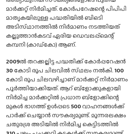
മാർക്കറ്റ് നിർമിച്ചത്. കോർപറേഷന്റെ പിപിപി
മാതൃകയിലുള്ള പദ്ധതിയിൽ ബിഒടി
അടിസ്‌ഥാനത്തിൽ നിർമാണം നടത്തിയത്
കല്ലുത്താൻകടവ് ഏരിയ ഡെവലപ്പ്മെന്റ്
കമ്പനി (കാഡ്‌കോ) ആണ്.
2009
ൽ തറക്കല്ലിട്ട പദ്ധതിക്ക് കോർപ്പറേഷൻ
30
കോടി രൂപ ചിലവിൽ സ്‌ഥലം നൽകി.
100
കോടി രൂപ ചിലവഴിച്ചാണ് മാർക്കറ്റ് നിർമാണം
പൂർത്തിയാക്കിയത്. ആറ് ബ്ളോക്കുകളായി
നിർമിച്ച മാർക്കറ്റിൽ പ്രധാന ബ്ളോക്കിന്റെ
മുകൾ ഭാഗത്ത് ഉൾപ്പടെ
500
വാഹനങ്ങൾക്ക്
പാർക്ക് ചെയ്യാൻ സൗകര്യമുണ്ട്. മൂന്നരലക്ഷം
ചതുരശ്ര അടിയിൽ നിർമിച്ച കെട്ടിടത്തിൽ
310
പഴം- പച്ചക്കറി കടകൾക്ക് സൗകര്യമുണ്ട്.