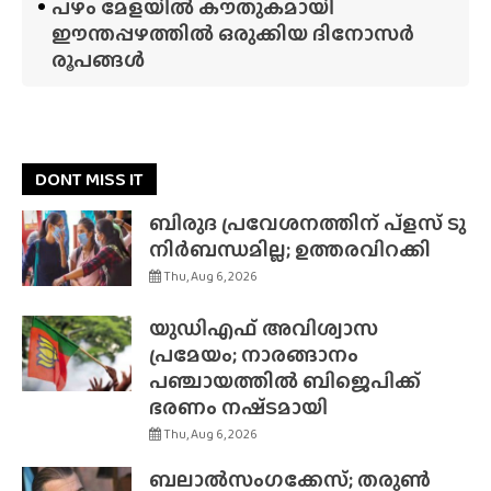
പഴം മേളയിൽ കൗതുകമായി
ഈന്തപ്പഴത്തിൽ ഒരുക്കിയ ദിനോസർ
രൂപങ്ങൾ
DONT MISS IT
ബിരുദ പ്രവേശനത്തിന് പ്ളസ് ടു
നിർബന്ധമില്ല; ഉത്തരവിറക്കി
Thu, Aug 6, 2026
യുഡിഎഫ് അവിശ്വാസ
പ്രമേയം; നാരങ്ങാനം
പഞ്ചായത്തിൽ ബിജെപിക്ക്
ഭരണം നഷ്‌ടമായി
Thu, Aug 6, 2026
ബലാൽസംഗക്കേസ്; തരുൺ