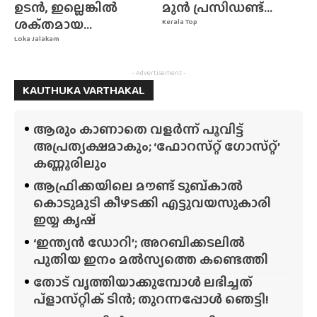
ഉടൻ, ഇല്ലെങ്കിൽ
മുൻ പ്രസിഡണ്ട്...
ശക്‌തമായ...
Kerala Top
Loka Jalakam
- Advertisement -
KAUTHUKA VARTHAKAL
ആരും കാണാതെ വളർന്ന് പൂവിട്ട്
അപ്രത്യക്ഷമാകും; ‘ഫോറസ്‌റ്റ്‌ ഗോസ്‌റ്റ്’
കണ്ണൂരിലും
ആഫ്രിക്കയിലെ മൗണ്ട് ടുബ്‌കാൽ
കൊടുമുടി കീഴടക്കി എട്ടുവയസുകാരി
ഇയ്യ കൃഷ്
‘ഇന്ത്യൻ ഡോറി’; അറബിക്കടലിൽ
പുതിയ ഇനം മൽസ്യത്തെ കണ്ടെത്തി
തോട് വൃത്തിയാക്കുമ്പോൾ ലഭിച്ചത്
പ്‌ളാസ്‌റ്റിക് ടിൻ; തുറന്നപ്പോൾ ഞെട്ടി!