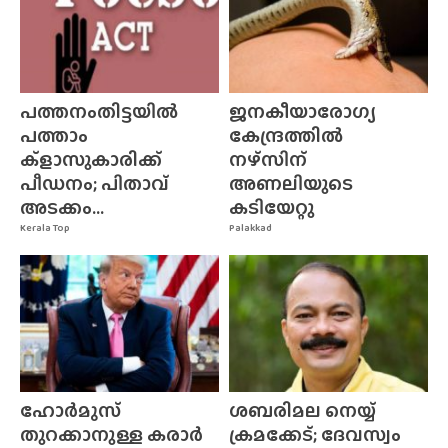
പത്തനംതിട്ടയിൽ
ജനകീയാരോഗ്യ
പത്താം
കേന്ദ്രത്തിൽ
ക്ളാസുകാരിക്ക്
നഴ്‌സിന്‌
പീഡനം; പിതാവ്
അണലിയുടെ
അടക്കം...
കടിയേറ്റു
Kerala Top
Palakkad
ഹോർമുസ്
ശബരിമല നെയ്യ്
തുറക്കാനുള്ള കരാർ
ക്രമക്കേട്; ദേവസ്വം