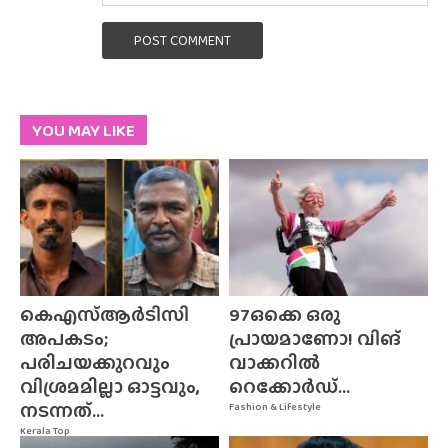
POST COMMENT
YOU MAY LIKE
കെഎസ്ആർടിസി
97ഒക്കെ ഒരു
അപകടം;
പ്രായമാണോ! വിങ്
പരിചയക്കുറവും
വാക്കറിൽ
വിശ്രമമില്ലാ ഓട്ടവും,
റെക്കോർഡ്...
നടന്നത്...
Fashion & Lifestyle
Kerala Top