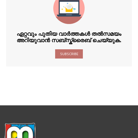
ഏറ്റവും പുതിയ വാർത്തകൾ തൽസമയം
അറിയുവാൻ സബ്സ്ക്രൈബ് ചെയ്യുക.
SUBSCRIBE