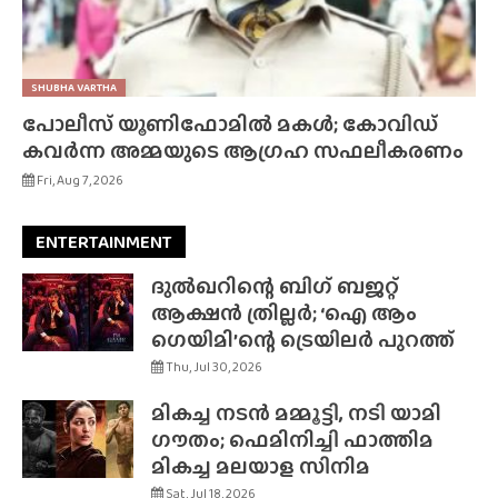
SHUBHA VARTHA
പോലീസ് യൂണിഫോമിൽ മകൾ; കോവിഡ്
കവർന്ന അമ്മയുടെ ആഗ്രഹ സഫലീകരണം
Fri, Aug 7, 2026
ENTERTAINMENT
ദുൽഖറിന്റെ ബിഗ് ബജറ്റ്
ആക്ഷൻ ത്രില്ലർ; ‘ഐ ആം
ഗെയിമി’ന്റെ ട്രെയിലർ പുറത്ത്
Thu, Jul 30, 2026
മികച്ച നടൻ മമ്മൂട്ടി, നടി യാമി
ഗൗതം; ഫെമിനിച്ചി ഫാത്തിമ
മികച്ച മലയാള സിനിമ
Sat, Jul 18, 2026