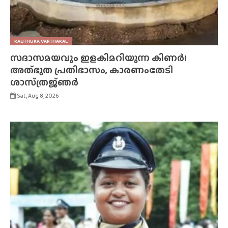
KAUTHUKA VARTHAKAL
സദാസമയവും ഇളകിമറിയുന്ന കിണർ!
അത്‌ഭുത പ്രതിഭാസം, കാരണംതേടി
ശാസ്‌ത്രജ്‌ഞർ
Sat, Aug 8, 2026