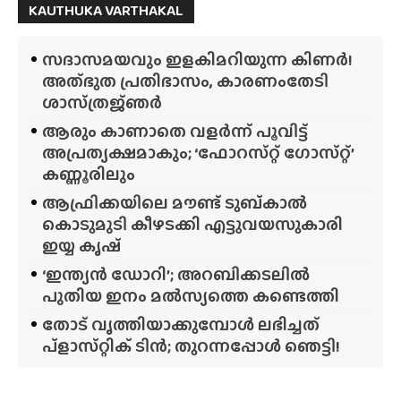
KAUTHUKA VARTHAKAL
സദാസമയവും ഇളകിമറിയുന്ന കിണർ!
അത്‌ഭുത പ്രതിഭാസം, കാരണംതേടി
ശാസ്‌ത്രജ്‌ഞർ
ആരും കാണാതെ വളർന്ന് പൂവിട്ട്
അപ്രത്യക്ഷമാകും; ‘ഫോറസ്‌റ്റ്‌ ഗോസ്‌റ്റ്’
കണ്ണൂരിലും
ആഫ്രിക്കയിലെ മൗണ്ട് ടുബ്‌കാൽ
കൊടുമുടി കീഴടക്കി എട്ടുവയസുകാരി
ഇയ്യ കൃഷ്
‘ഇന്ത്യൻ ഡോറി’; അറബിക്കടലിൽ
പുതിയ ഇനം മൽസ്യത്തെ കണ്ടെത്തി
തോട് വൃത്തിയാക്കുമ്പോൾ ലഭിച്ചത്
പ്‌ളാസ്‌റ്റിക് ടിൻ; തുറന്നപ്പോൾ ഞെട്ടി!