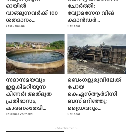
ഓയിൽ
ചോർത്തി;
വാങ്ങുന്നവർക്ക് 100
വ്യോമസേന വിങ്‌
ശതമാനം...
കമാൻഡർ...
Loka Jalakam
National
സദാസമയവും
ബെംഗളൂരുവിലേക്ക്
ഇളകിമറിയുന്ന
പോയ
കിണർ! അത്‌ഭുത
കെഎസ്ആർടിസി
പ്രതിഭാസം,
ബസ് മറിഞ്ഞു;
കാരണംതേടി...
ഡ്രൈവറും...
Kauthuka Varthakal
National
- Advertisement -