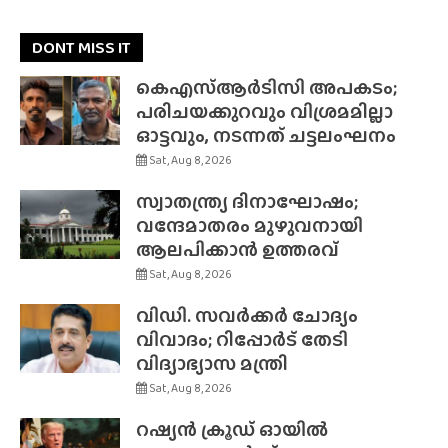
DONT MISS IT
കെഎസ്ആർടിസി അപകടം;
പരിചയക്കുറവും വിശ്രമമില്ലാ
ഓട്ടവും, നടന്നത് ചട്ടലംഘനം
Sat, Aug 8, 2026
സ്വാതന്ത്ര്യ ദിനാഘോഷം;
വന്ദേമാതരം മുഴുവനായി
ആലപിക്കാൻ ഉത്തരവ്
Sat, Aug 8, 2026
വിഡി. സവർക്കർ ചോദ്യം
വിവാദം; റിപ്പോർട് തേടി
വിദ്യാഭ്യാസ മന്ത്രി
Sat, Aug 8, 2026
റഷ്യൻ ക്രൂഡ് ഓയിൽ