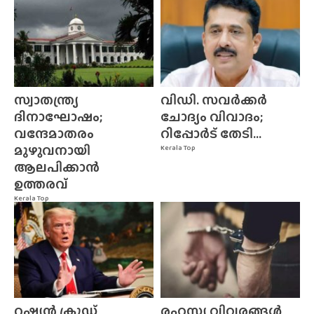
സ്വാതന്ത്ര്യ
വിഡി. സവർക്കർ
ദിനാഘോഷം;
ചോദ്യം വിവാദം;
വന്ദേമാതരം
റിപ്പോർട് തേടി...
മുഴുവനായി
Kerala Top
ആലപിക്കാൻ
ഉത്തരവ്
Kerala Top
റഷ്യൻ ക്രൂഡ്
രഹസ്യ വിവരങ്ങൾ