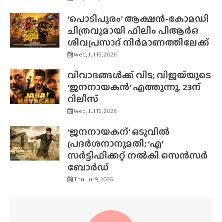
‘പൊടിപൂരം’ ആക്ഷൻ-കോമഡി
ചിത്രവുമായി ഫിലിം പിആർഒ
ശിവപ്രസാദ് നിർമാണത്തിലേക്ക്
Wed, Jul 15, 2026
വിവാദങ്ങൾക്ക് വിട; വിജയ്‌യുടെ
‘ജനനായകൻ’ എത്തുന്നു, 23ന്
റിലീസ്
Wed, Jul 15, 2026
‘ജനനായകന്’ ഒടുവിൽ
പ്രദർശനാനുമതി; ‘എ’
സർട്ടിഫിക്കറ്റ് നൽകി സെൻസർ
ബോർഡ്
Thu, Jul 9, 2026