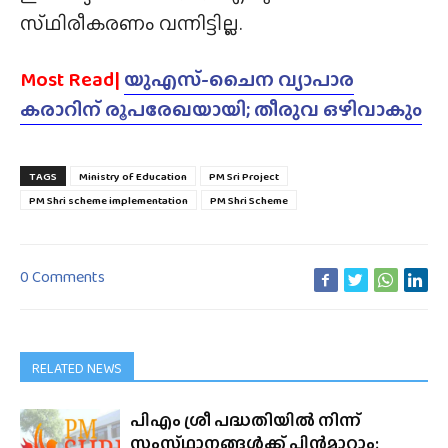
സ്‌ഥിരീകരണം വന്നിട്ടില്ല.
Most Read|
യുഎസ്-ചൈന വ്യാപാര
കരാറിന് രൂപരേഖയായി; തീരുവ ഒഴിവാകും
TAGS
Ministry of Education
PM Sri Project
PM Shri scheme implementation
PM Shri Scheme
0 Comments
RELATED NEWS
പിഎം ശ്രീ പദ്ധതിയിൽ നിന്ന്
സംസ്‌ഥാനങ്ങൾക്ക് പിൻമാറാം;