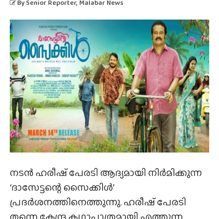
By
Senior Reporter
, Malabar News
നടൻ ഹരീഷ് പേരടി ആദ്യമായി നിർമിക്കുന്ന
‘ദാസേട്ടന്റെ സൈക്കിൾ’
പ്രദർശനത്തിനെത്തുന്നു. ഹരീഷ് പേരടി
തന്നെ കേന്ദ്ര കഥാപാത്രമായി എത്തുന്ന