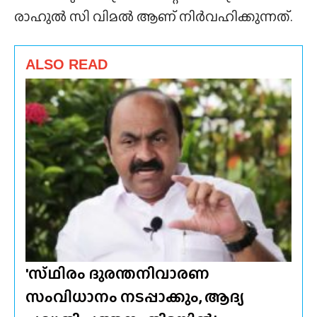
രാഹുൽ സി വിമൽ ആണ് നിർവഹിക്കുന്നത്.
ALSO READ
'സ്‌ഥിരം ദുരന്തനിവാരണ
സംവിധാനം നടപ്പാക്കും, ആദ്യ