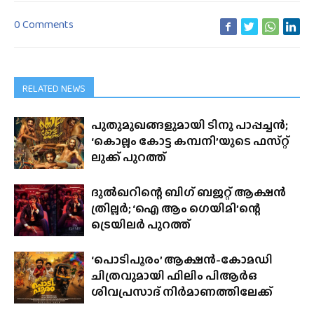
0 Comments
RELATED NEWS
പുതുമുഖങ്ങളുമായി ടിനു പാപ്പച്ചൻ;
‘കൊല്ലം കോട്ട കമ്പനി’യുടെ ഫസ്‌റ്റ്
ലുക്ക് പുറത്ത്
ദുൽഖറിന്റെ ബിഗ് ബജറ്റ് ആക്ഷൻ
ത്രില്ലർ; ‘ഐ ആം ഗെയിമി’ന്റെ
ട്രെയിലർ പുറത്ത്
‘പൊടിപൂരം’ ആക്ഷൻ-കോമഡി
ചിത്രവുമായി ഫിലിം പിആർഒ
ശിവപ്രസാദ് നിർമാണത്തിലേക്ക്