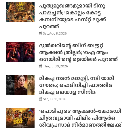
പുതുമുഖങ്ങളുമായി ടിനു
പാപ്പച്ചൻ; ‘കൊല്ലം കോട്ട
കമ്പനി’യുടെ ഫസ്‌റ്റ് ലുക്ക്
പുറത്ത്
Sat, Aug 8, 2026
ദുൽഖറിന്റെ ബിഗ് ബജറ്റ്
ആക്ഷൻ ത്രില്ലർ; ‘ഐ ആം
ഗെയിമി’ന്റെ ട്രെയിലർ പുറത്ത്
Thu, Jul 30, 2026
മികച്ച നടൻ മമ്മൂട്ടി, നടി യാമി
ഗൗതം; ഫെമിനിച്ചി ഫാത്തിമ
മികച്ച മലയാള സിനിമ
Sat, Jul 18, 2026
‘പൊടിപൂരം’ ആക്ഷൻ-കോമഡി
ചിത്രവുമായി ഫിലിം പിആർഒ
ശിവപ്രസാദ് നിർമാണത്തിലേക്ക്