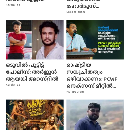
ഹോർമുസ്...
Kerala Top
Loka Jalakam
ഒടുവിൽ പൂട്ടിട്ട്
രാഷ്‌ട്രീയ
പോലീസ്; അർജുൻ
സങ്കുചിതത്വം
ആയങ്കി അറസ്‌റ്റിൽ
ഒഴിവാക്കണം; PCWF
നെക്‌സസ്‌ മീറ്റിൽ...
Kerala Top
Malappuram