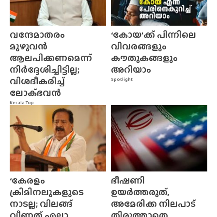
വന്ദേമാതരം
‘കോയ’ക്ക് പിന്നിലെ
മുഴുവൻ
വിവരങ്ങളും
ആലപിക്കണമെന്ന്
കൗതുകങ്ങളും
നിർദ്ദേശിച്ചിട്ടില്ല;
അറിയാം
വിശദീകരിച്ച്
Spotlight
ലോക്‌ഭവൻ
Kerala Top
‘കേരളം
ഭീഷണി
ക്രിമിനലുകളുടെ
ഉയർത്തരുത്,
നാടല്ല; വിലങ്ങ്
അമേരിക്ക നിലപാട്
വീണത് എല്ലാ...
തിരുത്താതെ