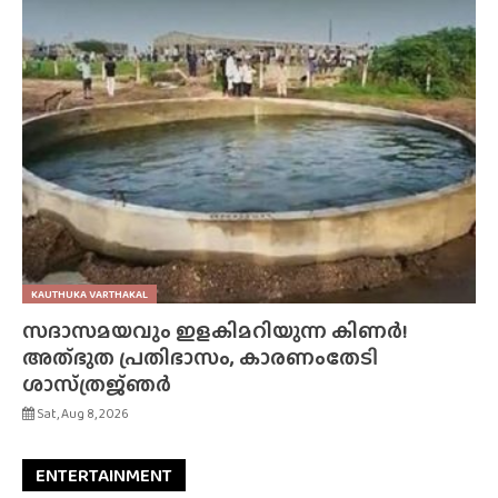
KAUTHUKA VARTHAKAL
സദാസമയവും ഇളകിമറിയുന്ന കിണർ!
അത്‌ഭുത പ്രതിഭാസം, കാരണംതേടി
ശാസ്‌ത്രജ്‌ഞർ
Sat, Aug 8, 2026
ENTERTAINMENT