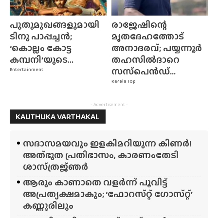
പുതുമുഖങ്ങളുമായി
രാജേഷിന്റെ
ടിനു പാപ്പച്ചൻ;
മൃതദേഹത്തോട്
‘കൊല്ലം കോട്ട
അനാദരവ്; പയ്യന്നൂർ
കമ്പനി’യുടെ...
തഹസിൽദാറെ
സസ്‌പെൻഡ്...
Entertainment
Kerala Top
- Advertisement -
KAUTHUKA VARTHAKAL
സദാസമയവും ഇളകിമറിയുന്ന കിണർ!
അത്‌ഭുത പ്രതിഭാസം, കാരണംതേടി
ശാസ്‌ത്രജ്‌ഞർ
ആരും കാണാതെ വളർന്ന് പൂവിട്ട്
അപ്രത്യക്ഷമാകും; ‘ഫോറസ്‌റ്റ്‌ ഗോസ്‌റ്റ്’
കണ്ണൂരിലും