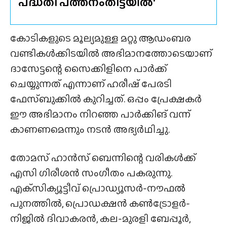
പദ്ധതി പത്തനംതിട്ടയിൽ'
കോടികളുടെ മൂല്യമുള്ള മറ്റു ആഡംബര
വണ്ടികൾക്കിടയിൽ അഭിമാനത്തോടെയാണ്
ദാസേട്ടന്റെ സൈക്കിളിനെ പാർക്ക്
ചെയ്യുന്നത് എന്നാണ് ഹരീഷ് പേരടി
ഫേസ്ബുക്കിൽ കുറിച്ചത്. ഒപ്പം പ്രേക്ഷകർ
ഈ അഭിമാനം നിറഞ്ഞ പാർക്കിങ് വന്ന്
കാണണമെന്നും നടൻ അഭ്യർഥിച്ചു.
തോമസ് ഹാൻസ് ബെന്നിന്റെ വരികൾക്ക്
എസി ഗിരീശൻ സംഗീതം പകരുന്നു.
എക്‌സിക്യൂട്ടീവ് പ്രൊഡ്യൂസർ-നൗഫൽ
പുനത്തിൽ, പ്രൊഡക്ഷൻ കൺട്രോളർ-
നിജിൽ ദിവാകരൻ, കല-മുരളി ബേപ്പൂർ,