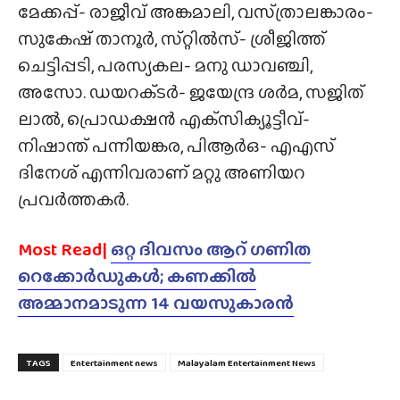
മേക്കപ്പ്- രാജീവ് അങ്കമാലി, വസ്‌ത്രാലങ്കാരം-
സുകേഷ് താനൂർ, സ്‌റ്റിൽസ്- ശ്രീജിത്ത്
ചെട്ടിപ്പടി, പരസ്യകല- മനു ഡാവഞ്ചി,
അസോ. ഡയറക്‌ടർ- ജയേന്ദ്ര ശർമ, സജിത്
ലാൽ, പ്രൊഡക്ഷൻ എക്‌സിക്യൂട്ടീവ്-
നിഷാന്ത് പന്നിയങ്കര, പിആർഒ- എഎസ്
ദിനേശ് എന്നിവരാണ് മറ്റു അണിയറ
പ്രവർത്തകർ.
Most Read|
ഒറ്റ ദിവസം ആറ് ഗണിത
റെക്കോർഡുകൾ; കണക്കിൽ
അമ്മാനമാടുന്ന 14 വയസുകാരൻ
TAGS
Entertainment news
Malayalam Entertainment News