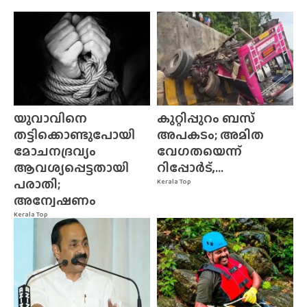
യുവാവിനെ
കുറ്റിപ്പുറം ബസ്
തട്ടിക്കൊണ്ടുപോയി
അപകടം; അമിത
മോചനദ്രവ്യം
വേഗതയെന്ന്
ആവശ്യപ്പെട്ടതായി
റിപ്പോർട്,...
പരാതി;
Kerala Top
അന്വേഷണം
Kerala Top