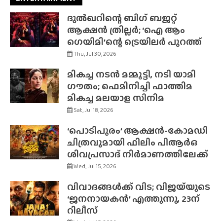
ദുൽഖറിന്റെ ബിഗ് ബജറ്റ്
ആക്ഷൻ ത്രില്ലർ; ‘ഐ ആം
ഗെയിമി’ന്റെ ട്രെയിലർ പുറത്ത്
Thu, Jul 30, 2026
മികച്ച നടൻ മമ്മൂട്ടി, നടി യാമി
ഗൗതം; ഫെമിനിച്ചി ഫാത്തിമ
മികച്ച മലയാള സിനിമ
Sat, Jul 18, 2026
‘പൊടിപൂരം’ ആക്ഷൻ-കോമഡി
ചിത്രവുമായി ഫിലിം പിആർഒ
ശിവപ്രസാദ് നിർമാണത്തിലേക്ക്
Wed, Jul 15, 2026
വിവാദങ്ങൾക്ക് വിട; വിജയ്‌യുടെ
‘ജനനായകൻ’ എത്തുന്നു, 23ന്
റിലീസ്