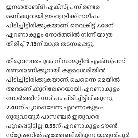
ജനശതാബ്‌ദി എക്‌സ്‌പ്രസ് രണ്ടര
മണിക്കൂറായി ഇടപ്പള്ളിക്ക് സമീപം
പിടിച്ചിട്ടിരിക്കുകയാണ്. വൈകിട്ട്
7.03
ന്
എറണാകുളം നോർത്തിൽ നിന്ന് യാത്ര
തിരിച്ച്
7.13
ന് യാത്ര തടസപ്പെട്ടു.
തിരുവനന്തപുരം നിസാമുദ്ദീൻ എക്‌സ്‌പ്രസ്
രണ്ടരമണിക്കൂറായി കളമശേരിയിൽ
പിടിച്ചിട്ടിരിക്കുകയാണ്. ചെന്നൈ മെയിൽ
അരമണിക്കൂറിലേറെയായി എറണാകുളം
നോർത്തിന് സമീപം പിടിച്ചിട്ടിരിക്കുന്നു.
7.40
ന് പുറപ്പെടേണ്ട എറണാകുളം-
ഗുരുവായൂർ പാസഞ്ചർ ഇതുവരെ
പുറപ്പെട്ടിട്ടില്ല.
8.55
ന് എറണാകുളം ടൗൺ
സ്‌റ്റേഷനിൽ എത്തേണ്ടിയിരുന്ന യശ്വന്ത്പൂർ