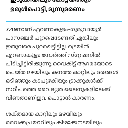
ഉരുൾപൊട്ടി, മൂന്നുമരണം
7.49
നാണ് എറണാകുളം-ഗുരുവായൂർ
പാസഞ്ചർ പുറപ്പെടേണ്ടത് എങ്കിലും
ഇതുവരെ പുറപ്പെട്ടിട്ടില്ല. ട്രെയിൻ
എറണാകുളം നോർത്ത് സ്‌റ്റേഷനിൽ
പിടിച്ചിട്ടിരിക്കുന്നു. വൈകിട്ട് ആറരയോടെ
പെയ്‌ത മഴയിലും കനത്ത കാറ്റിലും മരങ്ങൾ
ഒടിഞ്ഞും കടപുഴകിയും ട്രാക്കുകൾക്ക്
സമീപത്തെ വൈദ്യുത ലൈനുകളിലേക്ക്
വീണതാണ് ഇവ പൊട്ടാൻ കാരണം.
ശക്‌തമായ കാറ്റിലും മഴയിലും
വൈക്കപ്രയാറിലും കിഴക്കേനടയിലും