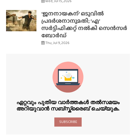
Wed, Jul 15, 2026
‘ജനനായകന്’ ഒടുവിൽ
പ്രദർശനാനുമതി; ‘എ’
സർട്ടിഫിക്കറ്റ് നൽകി സെൻസർ
ബോർഡ്
Thu, Jul 9, 2026
ഏറ്റവും പുതിയ വാർത്തകൾ തൽസമയം
അറിയുവാൻ സബ്സ്ക്രൈബ് ചെയ്യുക.
SUBSCRIBE