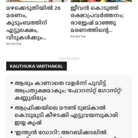
മഴക്കെടുതിയിൽ 26
ജീവൻ കൊടുത്ത്
മരണം,
രക്ഷാപ്രവർത്തനം;
കുടുംബത്തിന്
രാജേഷ് മാഞ്ഞു
എട്ടുലക്ഷം,
മരണത്തിന്റെ...
വീടുകൾക്കും...
Kerala Top
Kerala Top
- Advertisement -
KAUTHUKA VARTHAKAL
ആരും കാണാതെ വളർന്ന് പൂവിട്ട്
അപ്രത്യക്ഷമാകും; ‘ഫോറസ്‌റ്റ്‌ ഗോസ്‌റ്റ്’
കണ്ണൂരിലും
ആഫ്രിക്കയിലെ മൗണ്ട് ടുബ്‌കാൽ
കൊടുമുടി കീഴടക്കി എട്ടുവയസുകാരി
ഇയ്യ കൃഷ്
‘ഇന്ത്യൻ ഡോറി’; അറബിക്കടലിൽ