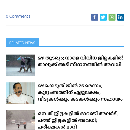
0 Comments
RELATED NEWS
മഴ തുടരും; നാളെ വിവിധ ജില്ലകളിൽ
താലൂക്ക് അടിസ്‌ഥാനത്തിൽ അവധി
മഴക്കെടുതിയിൽ 26 മരണം,
കുടുംബത്തിന് എട്ടുലക്ഷം,
വീടുകൾക്കും കടകൾക്കും സഹായം
ഒമ്പത് ജില്ലകളിൽ ഓറഞ്ച് അലർട്,
പത്ത് ജില്ലകളിൽ അവധി;
പരീക്ഷകൾ മാറ്റി