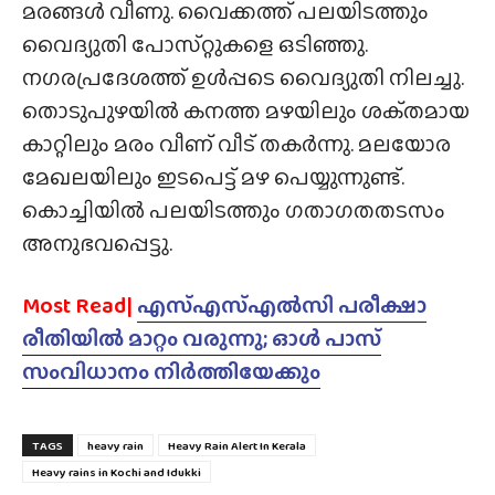
മരങ്ങൾ വീണു. വൈക്കത്ത് പലയിടത്തും
വൈദ്യുതി പോസ്‌റ്റുകളെ ഒടിഞ്ഞു.
നഗരപ്രദേശത്ത് ഉൾപ്പടെ വൈദ്യുതി നിലച്ചു.
തൊടുപുഴയിൽ കനത്ത മഴയിലും ശക്‌തമായ
കാറ്റിലും മരം വീണ് വീട് തകർന്നു. മലയോര
മേഖലയിലും ഇടപെട്ട് മഴ പെയ്യുന്നുണ്ട്.
കൊച്ചിയിൽ പലയിടത്തും ഗതാഗതതടസം
അനുഭവപ്പെട്ടു.
Most Read|
എസ്എസ്എൽസി പരീക്ഷാ
രീതിയിൽ മാറ്റം വരുന്നു; ഓൾ പാസ്
സംവിധാനം നിർത്തിയേക്കും
TAGS
heavy rain
Heavy Rain Alert In Kerala
Heavy rains in Kochi and Idukki