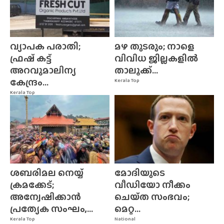
വ്യാപക പരാതി;
മഴ തുടരും; നാളെ
ഫ്രഷ് കട്ട്
വിവിധ ജില്ലകളിൽ
അറവുമാലിന്യ
താലൂക്ക്...
കേന്ദ്രം...
Kerala Top
Kerala Top
ശബരിമല നെയ്യ്
മോദിയുടെ
ക്രമക്കേട്;
വീഡിയോ നീക്കം
അന്വേഷിക്കാൻ
ചെയ്‌ത സംഭവം;
പ്രത്യേക സംഘം,...
മെറ്റ...
Kerala Top
National