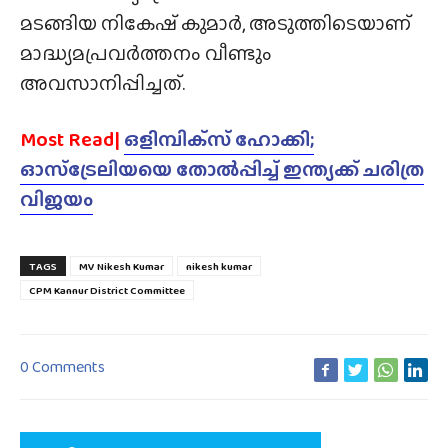
മടങ്ങിയ നികേഷ് കുമാർ, അടുത്തിടെയാണ്
മാദ്ധ്യമപ്രവർത്തനം വീണ്ടും
അവസാനിപ്പിച്ചത്.
Most Read|
ഒളിമ്പിക്‌സ് ഹോക്കി;
ഓസ്ട്രേലിയയെ തോൽപ്പിച്ച് ഇന്ത്യക്ക് ചരിത്ര
വിജയം
TAGS
MV Nikesh Kumar
nikesh kumar
CPM Kannur District Committee
0 Comments