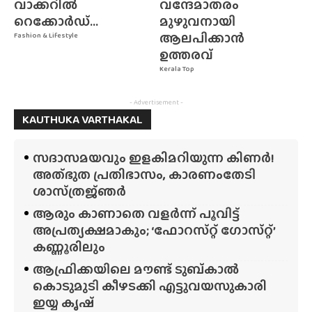
വാക്കറിൽ
വന്ദേമാതരം
റെക്കോർഡ്...
മുഴുവനായി
ആലപിക്കാൻ
Fashion & Lifestyle
ഉത്തരവ്
Kerala Top
- Advertisement -
KAUTHUKA VARTHAKAL
സദാസമയവും ഇളകിമറിയുന്ന കിണർ!
അത്‌ഭുത പ്രതിഭാസം, കാരണംതേടി
ശാസ്‌ത്രജ്‌ഞർ
ആരും കാണാതെ വളർന്ന് പൂവിട്ട്
അപ്രത്യക്ഷമാകും; ‘ഫോറസ്‌റ്റ്‌ ഗോസ്‌റ്റ്’
കണ്ണൂരിലും
ആഫ്രിക്കയിലെ മൗണ്ട് ടുബ്‌കാൽ
കൊടുമുടി കീഴടക്കി എട്ടുവയസുകാരി
ഇയ്യ കൃഷ്