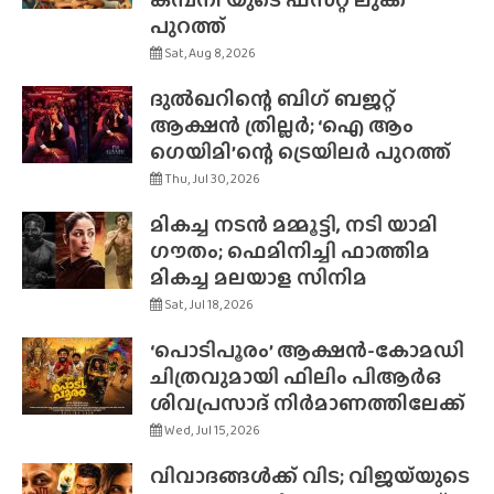
പുറത്ത്
Sat, Aug 8, 2026
ദുൽഖറിന്റെ ബിഗ് ബജറ്റ്
ആക്ഷൻ ത്രില്ലർ; ‘ഐ ആം
ഗെയിമി’ന്റെ ട്രെയിലർ പുറത്ത്
Thu, Jul 30, 2026
മികച്ച നടൻ മമ്മൂട്ടി, നടി യാമി
ഗൗതം; ഫെമിനിച്ചി ഫാത്തിമ
മികച്ച മലയാള സിനിമ
Sat, Jul 18, 2026
‘പൊടിപൂരം’ ആക്ഷൻ-കോമഡി
ചിത്രവുമായി ഫിലിം പിആർഒ
ശിവപ്രസാദ് നിർമാണത്തിലേക്ക്
Wed, Jul 15, 2026
വിവാദങ്ങൾക്ക് വിട; വിജയ്‌യുടെ