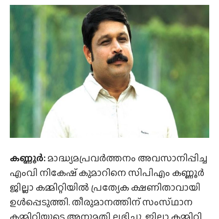
കണ്ണൂർ:
മാദ്ധ്യമപ്രവർത്തനം അവസാനിപ്പിച്ച
എംവി നികേഷ് കുമാറിനെ സിപിഎം കണ്ണൂർ
ജില്ലാ കമ്മിറ്റിയിൽ പ്രത്യേക ക്ഷണിതാവായി
ഉൾപ്പെടുത്തി. തീരുമാനത്തിന് സംസ്‌ഥാന
കമ്മിറ്റിയുടെ അനുമതി ലഭിച്ചു. ജില്ലാ കമ്മിറ്റി