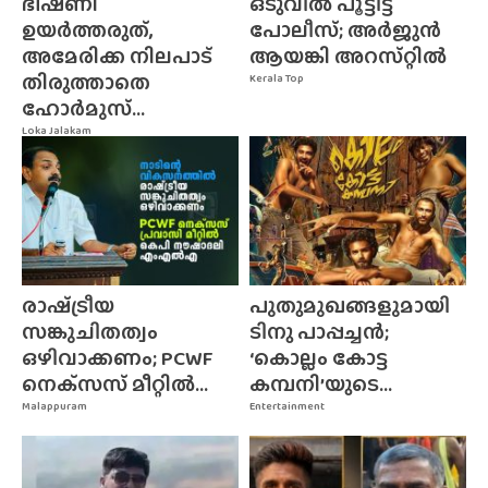
ഭീഷണി
ഒടുവിൽ പൂട്ടിട്ട്
ഉയർത്തരുത്,
പോലീസ്; അർജുൻ
അമേരിക്ക നിലപാട്
ആയങ്കി അറസ്‌റ്റിൽ
തിരുത്താതെ
Kerala Top
ഹോർമുസ്...
Loka Jalakam
രാഷ്‌ട്രീയ
പുതുമുഖങ്ങളുമായി
സങ്കുചിതത്വം
ടിനു പാപ്പച്ചൻ;
ഒഴിവാക്കണം; PCWF
‘കൊല്ലം കോട്ട
നെക്‌സസ്‌ മീറ്റിൽ...
കമ്പനി’യുടെ...
Malappuram
Entertainment