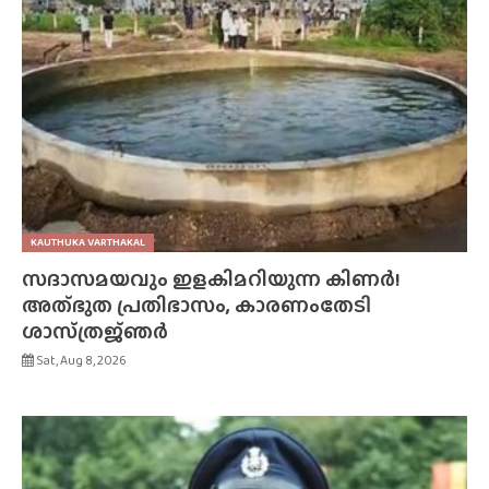
KAUTHUKA VARTHAKAL
സദാസമയവും ഇളകിമറിയുന്ന കിണർ!
അത്‌ഭുത പ്രതിഭാസം, കാരണംതേടി
ശാസ്‌ത്രജ്‌ഞർ
Sat, Aug 8, 2026