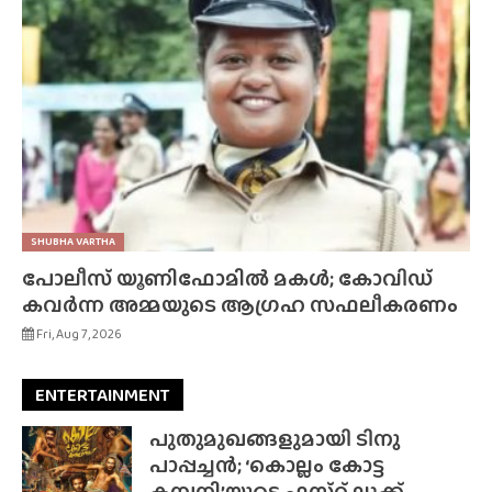
SHUBHA VARTHA
പോലീസ് യൂണിഫോമിൽ മകൾ; കോവിഡ്
കവർന്ന അമ്മയുടെ ആഗ്രഹ സഫലീകരണം
Fri, Aug 7, 2026
ENTERTAINMENT
പുതുമുഖങ്ങളുമായി ടിനു
പാപ്പച്ചൻ; ‘കൊല്ലം കോട്ട
കമ്പനി’യുടെ ഫസ്‌റ്റ് ലുക്ക്