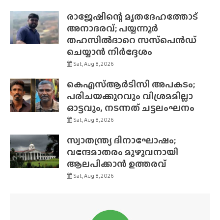
രാജേഷിന്റെ മൃതദേഹത്തോട്
അനാദരവ്; പയ്യന്നൂർ
തഹസിൽദാറെ സസ്‌പെൻഡ്
ചെയ്യാൻ നിർദ്ദേശം
Sat, Aug 8, 2026
കെഎസ്ആർടിസി അപകടം;
പരിചയക്കുറവും വിശ്രമമില്ലാ
ഓട്ടവും, നടന്നത് ചട്ടലംഘനം
Sat, Aug 8, 2026
സ്വാതന്ത്ര്യ ദിനാഘോഷം;
വന്ദേമാതരം മുഴുവനായി
ആലപിക്കാൻ ഉത്തരവ്
Sat, Aug 8, 2026