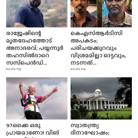
രാജേഷിന്റെ
കെഎസ്ആർടിസി
മൃതദേഹത്തോട്
അപകടം;
അനാദരവ്; പയ്യന്നൂർ
പരിചയക്കുറവും
തഹസിൽദാറെ
വിശ്രമമില്ലാ ഓട്ടവും,
സസ്‌പെൻഡ്...
നടന്നത്...
Kerala Top
Kerala Top
97ഒക്കെ ഒരു
സ്വാതന്ത്ര്യ
പ്രായമാണോ! വിങ്
ദിനാഘോഷം;