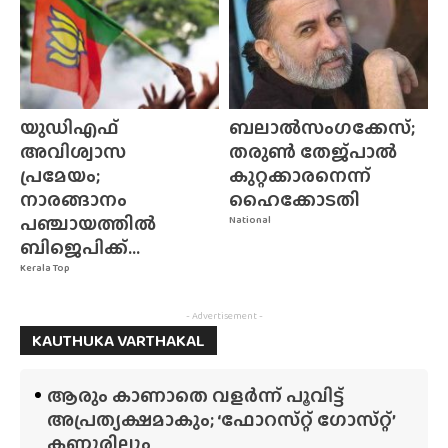
യുഡിഎഫ്
ബലാൽസംഗക്കേസ്;
അവിശ്വാസ
തരുൺ തേജ്‌പാൽ
പ്രമേയം;
കുറ്റക്കാരനെന്ന്
നാരങ്ങാനം
ഹൈക്കോടതി
പഞ്ചായത്തിൽ
National
ബിജെപിക്ക്...
Kerala Top
- Advertisement -
KAUTHUKA VARTHAKAL
ആരും കാണാതെ വളർന്ന് പൂവിട്ട്
അപ്രത്യക്ഷമാകും; ‘ഫോറസ്‌റ്റ്‌ ഗോസ്‌റ്റ്’
കണ്ണൂരിലും