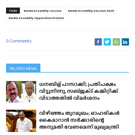
TAGS
Kerala Assembly session
Kerala Assembly Session 2026
Kerala Assembly Opposition Protest
0 Comments
RELATED NEWS
ധനബില്ല് പാസാക്കി; പ്രതിപക്ഷം
വിട്ടുനിന്നു, സബ്‌ജക്‌ട് കമ്മിറ്റിക്ക്
വിടാത്തതിൽ വിമർശനം
വിഴിഞ്ഞം തുറമുഖം; ഓഹരികൾ
കൈമാറാൻ സർക്കാരിന്റെ
അനുമതി വേണമെന്ന് മുഖ്യമന്ത്രി