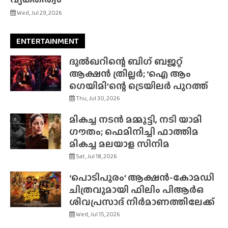
Wed, Jul 29, 2026
ENTERTAINMENT
ദുൽഖറിന്റെ ബിഗ് ബജറ്റ്
ആക്ഷൻ ത്രില്ലർ; ‘ഐ ആം
ഗെയിമി’ന്റെ ട്രെയിലർ പുറത്ത്
Thu, Jul 30, 2026
മികച്ച നടൻ മമ്മൂട്ടി, നടി യാമി
ഗൗതം; ഫെമിനിച്ചി ഫാത്തിമ
മികച്ച മലയാള സിനിമ
Sat, Jul 18, 2026
‘പൊടിപൂരം’ ആക്ഷൻ-കോമഡി
ചിത്രവുമായി ഫിലിം പിആർഒ
ശിവപ്രസാദ് നിർമാണത്തിലേക്ക്
Wed, Jul 15, 2026