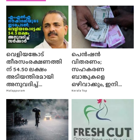
വെളിയങ്കോട്
പെൻഷൻ
തീരസംരക്ഷണത്തി
വിതരണം;
ന് 54.50 ലക്ഷം
സഹകരണ
അടിയന്തിരമായി
ബാങ്കുകളെ
അനുവദിച്ച്...
ഒഴിവാക്കും, ഇനി...
Malappuram
Kerala Top