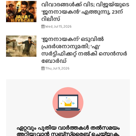
വിവാദങ്ങൾക്ക് വിട; വിജയ്‌യുടെ
‘ജനനായകൻ’ എത്തുന്നു, 23ന്
റിലീസ്
Wed, Jul 15, 2026
‘ജനനായകന്’ ഒടുവിൽ
പ്രദർശനാനുമതി; ‘എ’
സർട്ടിഫിക്കറ്റ് നൽകി സെൻസർ
ബോർഡ്
Thu, Jul 9, 2026
ഏറ്റവും പുതിയ വാർത്തകൾ തൽസമയം
അറിയുവാൻ സബ്സ്ക്രൈബ് ചെയ്യുക.