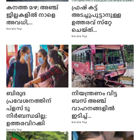
കനത്ത മഴ; അഞ്ച്
ഫ്രഷ് കട്ട്
ജില്ലകളിൽ നാളെ
അടച്ചുപൂട്ടാനുള്ള
അവധി,...
ഉത്തരവ് സ്‌റ്റേ
ചെയ്‌ത്‌...
Kerala Top
Kerala Top
ബിരുദ
നിയന്ത്രണം വിട്ട
പ്രവേശനത്തിന്
ബസ് അഞ്ച്
പ്ളസ് ടു
വാഹനങ്ങളിൽ
നിർബന്ധമില്ല;
ഇടിച്ച്...
ഉത്തരവിറക്കി
Kerala Top
Kerala Top