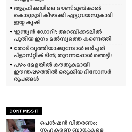
ആഫ്രിക്കയിലെ മൗണ്ട് ടുബ്‌കാൽ
കൊടുമുടി കീഴടക്കി എട്ടുവയസുകാരി
ഇയ്യ കൃഷ്
‘ഇന്ത്യൻ ഡോറി’; അറബിക്കടലിൽ
പുതിയ ഇനം മൽസ്യത്തെ കണ്ടെത്തി
തോട് വൃത്തിയാക്കുമ്പോൾ ലഭിച്ചത്
പ്‌ളാസ്‌റ്റിക് ടിൻ; തുറന്നപ്പോൾ ഞെട്ടി!
പഴം മേളയിൽ കൗതുകമായി
ഈന്തപ്പഴത്തിൽ ഒരുക്കിയ ദിനോസർ
രൂപങ്ങൾ
DONT MISS IT
പെൻഷൻ വിതരണം;
സഹകരണ ബാങ്കുകളെ