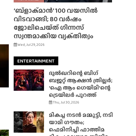
‘ബ്‌ളാക്‌മാൻ’ 100 വയസിൽ
വിടവാങ്ങി; 80 വർഷം
ജോലിചെയ്‌ത്‌ ഗിന്നസ്
സ്വന്തമാക്കിയ വ്യക്‌തിത്വം
Wed, Jul 29, 2026
ENTERTAINMENT
ദുൽഖറിന്റെ ബിഗ്
ബജറ്റ് ആക്ഷൻ ത്രില്ലർ;
‘ഐ ആം ഗെയിമി’ന്റെ
ട്രെയിലർ പുറത്ത്
Thu, Jul 30, 2026
മികച്ച നടൻ മമ്മൂട്ടി, നടി
യാമി ഗൗതം;
ഫെമിനിച്ചി ഫാത്തിമ