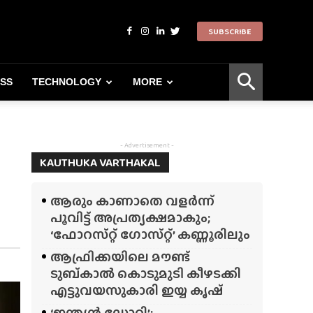
SUBSCRIBE
ESS
TECHNOLOGY
MORE
- Advertisement -
KAUTHUKA VARTHAKAL
ആരും കാണാതെ വളർന്ന്
പൂവിട്ട് അപ്രത്യക്ഷമാകും;
‘ഫോറസ്‌റ്റ്‌ ഗോസ്‌റ്റ്’ കണ്ണൂരിലും
ആഫ്രിക്കയിലെ മൗണ്ട്
ടുബ്‌കാൽ കൊടുമുടി കീഴടക്കി
എട്ടുവയസുകാരി ഇയ്യ കൃഷ്
‘ഇന്ത്യൻ ഡോറി’;