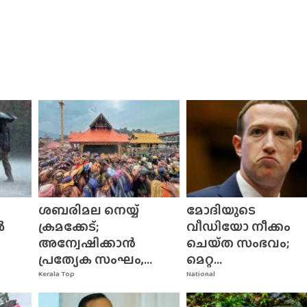
ശബരിമല നെയ്യ്
മോദിയുടെ
ൽ
ക്രമക്കേട്;
വീഡിയോ നീക്കം
അന്വേഷിക്കാൻ
ചെയ്‌ത സംഭവം;
പ്രത്യേക സംഘം,...
മെറ്റ...
Kerala Top
National