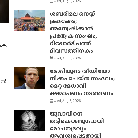
Wed, Aug 5, 2026
ശബരിമല നെയ്യ്
ക്രമക്കേട്;
അന്വേഷിക്കാൻ
പ്രത്യേക സംഘം,
റിപ്പോർട് പത്ത്
കെ
ദിവസത്തിനകം
Wed, Aug 5, 2026
മോദിയുടെ വീഡിയോ
നീക്കം ചെയ്‌ത സംഭവം;
്രൻ
മെറ്റ മേധാവി
ക്ഷമാപണം നടത്തണം
Wed, Aug 5, 2026
യുവാവിനെ
തട്ടിക്കൊണ്ടുപോയി
മോചനദ്രവ്യം
ി
ആവശ്യപ്പെട്ടതായി