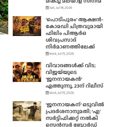
മികച്ച മലയാള സിനിമ
Sat, Jul 18, 2026
‘പൊടിപൂരം’ ആക്ഷൻ-
കോമഡി ചിത്രവുമായി
ഫിലിം പിആർഒ
ശിവപ്രസാദ്
നിർമാണത്തിലേക്ക്
Wed, Jul 15, 2026
വിവാദങ്ങൾക്ക് വിട;
വിജയ്‌യുടെ
‘ജനനായകൻ’
എത്തുന്നു, 23ന് റിലീസ്
Wed, Jul 15, 2026
‘ജനനായകന്’ ഒടുവിൽ
പ്രദർശനാനുമതി; ‘എ’
സർട്ടിഫിക്കറ്റ് നൽകി
സെൻസർ ബോർഡ്