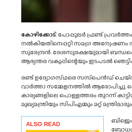
കോഴിക്കോട്
: പോപ്പുലര്‍ ഫ്രണ്ട് പ്രവര്
നല്‍കിയതിനെപ്പറ്റി സമഗ്ര അന്വേഷണം
സുരേന്ദ്രൻ. ദേശസുരക്ഷയുമായി ബന്ധപ്പെട
ആഭ്യന്തര വകുപ്പിന്റെയും ഇടപടല്‍ ഞെട്ടിപ്
രണ്ട് ഉദ്യോഗസ്‌ഥരെ സസ്‌പെൻഡ് ചെയ്‌ത്
വാർത്താ സമ്മേളനത്തിൽ ആരോപിച്ചു. കെ-റെയ
കാര്യങ്ങളിലെ പൊള്ളത്തരം തുറന്ന് കാട്ട
മുഖ്യമന്ത്രിയും സിപിഎമ്മും മറ്റ് മന്ത്രി
ബിജെപി 
ALSO READ
ബോധ്യപ്