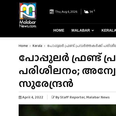
Malabar
News
C
Thu, Aug 6, 2026
34
–
Most
Reliable
&
HOME
MALABAR
KERAL
Dependable
News
Home
Kerala
പോപ്പുലർ ഫ്രണ്ട് പ്രവർത്തകർക്ക് പര
Portal
പോപ്പുലർ ഫ്രണ്ട് പ
പരിശീലനം; അന്വ
സുരേന്ദ്രൻ
April 4, 2022
By
Staff Reporter
, Malabar News