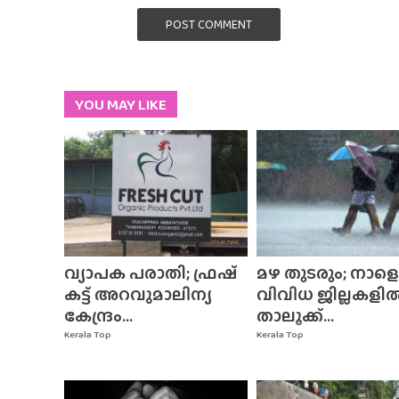
POST COMMENT
YOU MAY LIKE
വ്യാപക പരാതി; ഫ്രഷ്
മഴ തുടരും; നാളെ
കട്ട് അറവുമാലിന്യ
വിവിധ ജില്ലകളി
കേന്ദ്രം...
താലൂക്ക്...
Kerala Top
Kerala Top