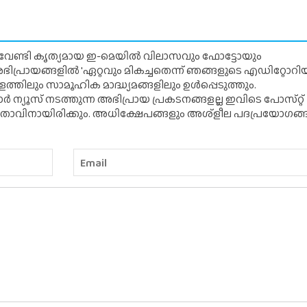
് വേണ്ടി കൃത്യമായ ഇ-മെയിൽ വിലാസവും ഫോട്ടോയും
ന അഭിപ്രായങ്ങളിൽ 'ഏറ്റവും മികച്ചതെന്ന് ഞങ്ങളുടെ എഡിറ്റോ
്തിലും സാമൂഹിക മാദ്ധ്യമങ്ങളിലും ഉൾപ്പെടുത്തും.
 ന്യൂസ് നടത്തുന്ന അഭിപ്രായ പ്രകടനങ്ങളല്ല ഇവിടെ പോസ്‌റ്റ്
ിതാവിനായിരിക്കും. അധിക്ഷേപങ്ങളും അശ്‌ളീല പദപ്രയോഗങ്