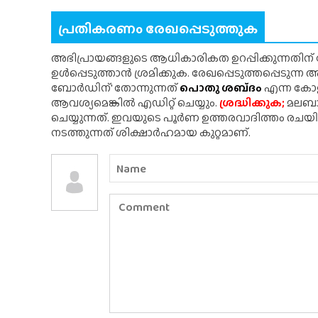
പ്രതികരണം രേഖപ്പെടുത്തുക
അഭിപ്രായങ്ങളുടെ ആധികാരികത ഉറപ്പിക്കുന്നതിന
ഉൾപ്പെടുത്താൻ ശ്രമിക്കുക. രേഖപ്പെടുത്തപ്പെടുന്
ബോർഡിന്' തോന്നുന്നത്
പൊതു ശബ്‌ദം
എന്ന കോളത
ആവശ്യമെങ്കിൽ എഡിറ്റ് ചെയ്യും.
ശ്രദ്ധിക്കുക;
മലബാർ
ചെയ്യുന്നത്. ഇവയുടെ പൂർണ ഉത്തരവാദിത്തം രചയ
നടത്തുന്നത് ശിക്ഷാർഹമായ കുറ്റമാണ്.