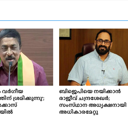
ം വർഗീയ
ബിജെപിയെ നയിക്കാൻ
ന് ശ്രമിക്കുന്നു’;
രാജീവ് ചന്ദ്രശേഖർ;
ക്കോസ്
സംസ്‌ഥാന അധ്യക്ഷനായി
ിയിൽ
അധികാരമേറ്റു