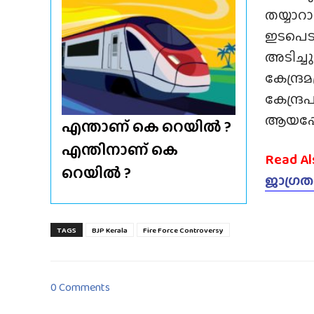
തയ്യാറാ
ഇടപെടൽ
അടിച്ചു
കേന്ദ്ര
കേന്ദ്ര
ആയപ്പോഴ
എന്താണ് കെ റെയിൽ ?
എന്തിനാണ് കെ
Read Al
റെയിൽ ?
ജാഗ്രത
TAGS
BJP Kerala
Fire Force Controversy
0 Comments